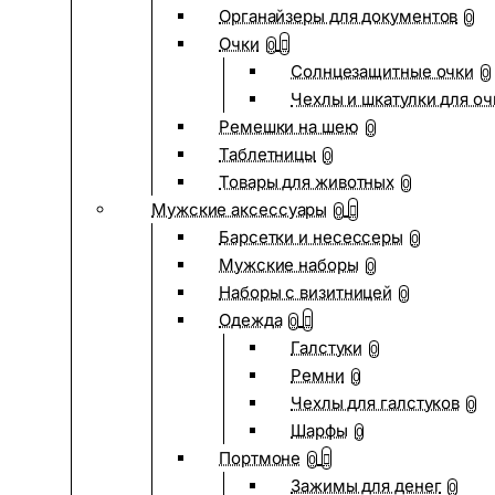
Органайзеры для документов
0
Очки
0
Солнцезащитные очки
0
Чехлы и шкатулки для оч
Ремешки на шею
0
Таблетницы
0
Товары для животных
0
Мужские аксессуары
0
Барсетки и несессеры
0
Мужские наборы
0
Наборы с визитницей
0
Одежда
0
Галстуки
0
Ремни
0
Чехлы для галстуков
0
Шарфы
0
Портмоне
0
Зажимы для денег
0