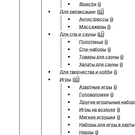
Фрисби
0
Для релаксации
0
Антистрессы
0
Массажеры
0
Для спа и сауны
0
Полотенца
0
Спа-наборы
0
Товары для сауны
0
Халаты для сауны
0
Для творчества и хобби
0
Игры
0
Азартные игры
0
Головоломки
0
Другие игральные набо
Игры на воздухе
0
Мягкие игрушки
0
Наборы для игры в карты
Нарды
0