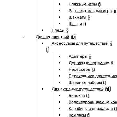
Пляжные игры
0
Развлекательные игры
0
Шахматы
0
Шашки
0
Пледы
0
Для путешествий
0
Аксессуары для путешествий
0
Адаптеры
0
Дорожные портмоне
0
Несессеры
0
Переходники для техник
Швейные наборы
0
Для активных путешествий
0
Бинокли
0
Водонепроницаемые ко
Карабины и держатели
0
Компасы
0