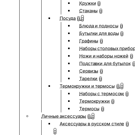
Кружки
0
Стаканы
0
Посуда
0
Блюда и подносы
0
Бутылки для воды
0
Графины
0
Наборы столовых прибо
Ножи и наборы ножей
0
Подставки для бутылок
0
Сервизы
0
Тарелки
0
Термокружки и термосы
0
Наборы с термосом
0
Термокружки
0
Термосы
0
Личные аксессуары
0
Аксессуары в русском стиле
0