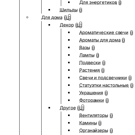
Для энергетиков
0
Шильды
0
Для дома
0
Декор
0
Ароматические свечи
0
Ароматы для дома
0
Вазы
0
Лампы
0
Подвески
0
Растения
0
Свечи и подсвечники
0
Статуэтки настольные
0
Украшения
0
Фоторамки
0
Другое
0
Вентиляторы
0
Камины
0
Органайзеры
0