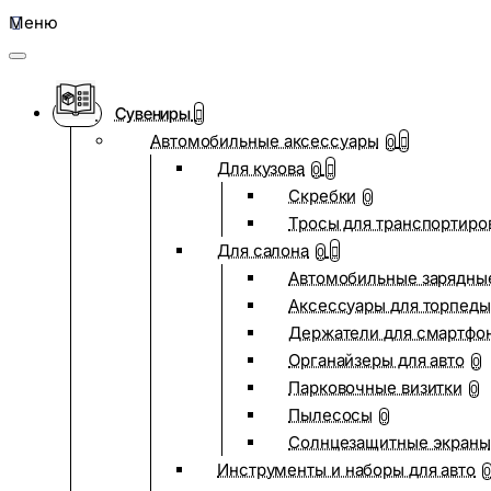
Меню
Сувениры
Автомобильные аксессуары
0
Для кузова
0
Скребки
0
Тросы для транспортиро
Для салона
0
Автомобильные зарядные
Аксессуары для торпеды
Держатели для смартфо
Органайзеры для авто
0
Парковочные визитки
0
Пылесосы
0
Солнцезащитные экраны
Инструменты и наборы для авто