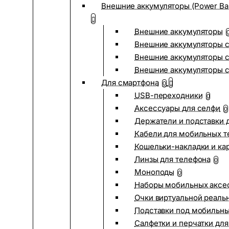
Внешние аккумуляторы (Power Ba
Внешние аккумуляторы
Внешние аккумуляторы с
Внешние аккумуляторы с
Внешние аккумуляторы 
Для смартфона
0
USB-переходники
0
Аксессуары для селфи
0
Держатели и подставки 
Кабели для мобильных т
Кошельки-накладки и ка
Линзы для телефона
0
Моноподы
0
Наборы мобильных аксе
Очки виртуальной реаль
Подставки под мобильн
Салфетки и перчатки для