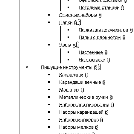
0
Погодные станции
0
Офисные наборы
0
Папки
0
Папки для документов
0
Папки с блокнотом
0
Часы
0
Настенные
0
Настольные
0
Пишущие инструменты
0
Карандаши
0
Карандаши вечные
0
Маркеры
0
Металлические ручки
0
Наборы для рисования
0
Наборы карандашей
0
Наборы маркеров
0
Наборы мелков
0