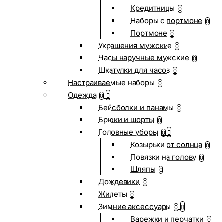
Кредитницы
0
Наборы с портмоне
0
Портмоне
0
Украшения мужские
0
Часы наручные мужские
0
Шкатулки для часов
0
Настраиваемые наборы
0
Одежда
0
Бейсболки и панамы
0
Брюки и шорты
0
Головные уборы
0
Козырьки от солнца
0
Повязки на голову
0
Шляпы
0
Дождевики
0
Жилеты
0
Зимние аксессуары
0
Варежки и перчатки
0