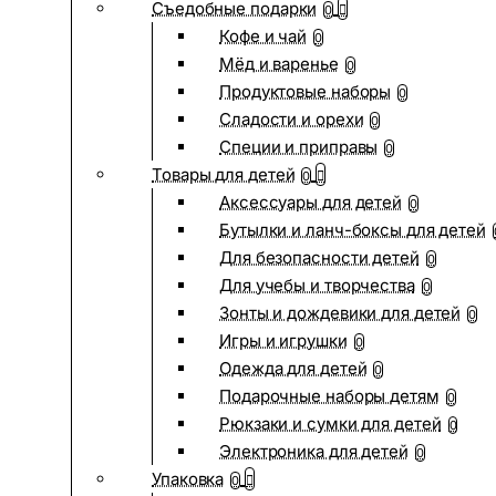
Съедобные подарки
0
Кофе и чай
0
Мёд и варенье
0
Продуктовые наборы
0
Сладости и орехи
0
Специи и приправы
0
Товары для детей
0
Аксессуары для детей
0
Бутылки и ланч-боксы для детей
Для безопасности детей
0
Для учебы и творчества
0
Зонты и дождевики для детей
0
Игры и игрушки
0
Одежда для детей
0
Подарочные наборы детям
0
Рюкзаки и сумки для детей
0
Электроника для детей
0
Упаковка
0