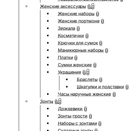
Женские аксессуары
0
Женские наборы
0
Женские портмоне
0
Зеркала
0
Косметички
0
Крючки для сумок
0
Маникюрные наборы
0
Платки
0
Сумки женские
0
Украшения
0
Браслеты
0
Шкатулки и подставки
0
Часы наручные женские
0
Зонты
0
Дождевики
0
Зонты-трости
0
Наборы с зонтами
0
Складные зонты