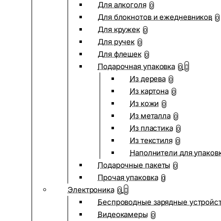
Для алкоголя
0
Для блокнотов и ежедневников
0
Для кружек
0
Для ручек
0
Для флешек
0
Подарочная упаковка
0
Из дерева
0
Из картона
0
Из кожи
0
Из металла
0
Из пластика
0
Из текстиля
0
Наполнители для упаков
Подарочные пакеты
0
Прочая упаковка
0
Электроника
0
Беспроводные зарядные устройств
Видеокамеры
0