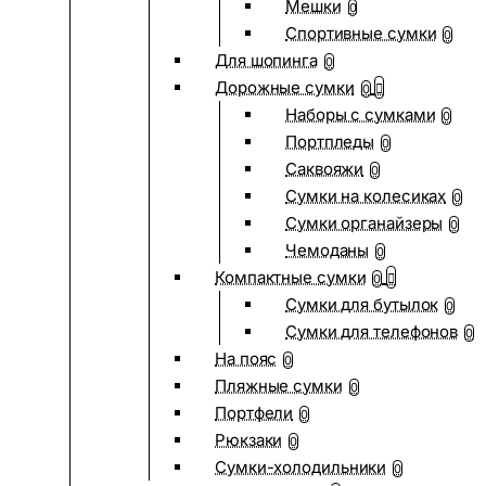
Мешки
0
Спортивные сумки
0
Для шопинга
0
Дорожные сумки
0
Наборы с сумками
0
Портпледы
0
Саквояжи
0
Сумки на колесиках
0
Сумки органайзеры
0
Чемоданы
0
Компактные сумки
0
Сумки для бутылок
0
Сумки для телефонов
0
На пояс
0
Пляжные сумки
0
Портфели
0
Рюкзаки
0
Сумки-холодильники
0