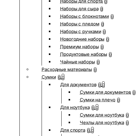
Наборы для спорта
0
Наборы для сыра
0
Наборы с блокнотами
0
Наборы с пледом
0
Наборы с ручками
0
Новогодние наборы
0
Премиум наборы
0
Продуктовые наборы
0
Чайные наборы
0
Расходные материалы
0
Сумки
0
Для документов
0
Сумки для документов
0
Сумки на плечо
0
Для ноутбука
0
Сумки для ноутбука
0
Чехлы для ноутбука
0
Для спорта
0