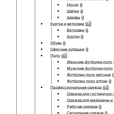
Носки
0
Шапки
0
Шарфы
0
Куртки и ветровки
0
Ветровки
0
Куртки
0
Обувь
0
Офисные рубашки
0
Поло
0
Женские футболки поло
Мужские футболки поло
Футболки поло детские
Футболки поло оптом
0
Профессиональная одежда
0
Одежда для гостинично
Одежда для медицины и 
Рабочая одежда
0
Сигнальная одежда
0