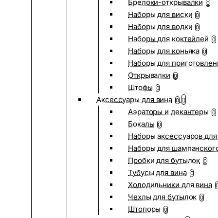
Брелоки-открывалки
0
Наборы для виски
0
Наборы для водки
0
Наборы для коктейлей
0
Наборы для коньяка
0
Наборы для приготовлен
Открывалки
0
Штофы
0
Аксессуары для вина
0
Аэраторы и декантеры
0
Бокалы
0
Наборы аксессуаров для
Наборы для шампанског
Пробки для бутылок
0
Тубусы для вина
0
Холодильники для вина
Чехлы для бутылок
0
Штопоры
0