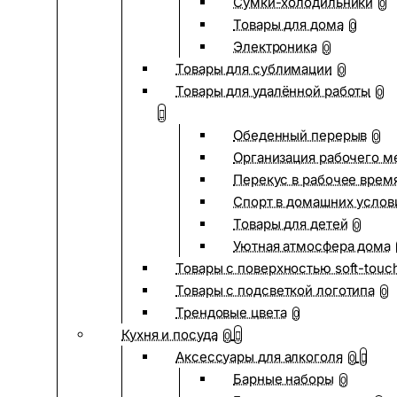
Сумки-холодильники
0
Товары для дома
0
Электроника
0
Товары для сублимации
0
Товары для удалённой работы
0
Обеденный перерыв
0
Организация рабочего м
Перекус в рабочее врем
Спорт в домашних услов
Товары для детей
0
Уютная атмосфера дома
Товары с поверхностью soft-touc
Товары с подсветкой логотипа
0
Трендовые цвета
0
Кухня и посуда
0
Аксессуары для алкоголя
0
Барные наборы
0