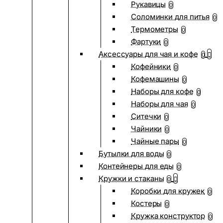
Рукавицы
0
Соломинки для питья
0
Термометры
0
Фартуки
0
Аксессуары для чая и кофе
0
Кофейники
0
Кофемашины
0
Наборы для кофе
0
Наборы для чая
0
Ситечки
0
Чайники
0
Чайные пары
0
Бутылки для воды
0
Контейнеры для еды
0
Кружки и стаканы
0
Коробки для кружек
0
Костеры
0
Кружка конструктор
0