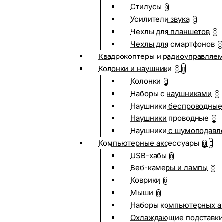
Стилусы
0
Усилители звука
0
Чехлы для планшетов
0
Чехлы для смартфонов
0
Квадрокоптеры и радиоуправляе
Колонки и наушники
0
Колонки
0
Наборы с наушниками
0
Наушники беспроводные
Наушники проводные
0
Наушники с шумоподав
Компьютерные аксессуары
0
USB-хабы
0
Веб-камеры и лампы
0
Коврики
0
Мыши
0
Наборы компьютерных а
Охлаждающие подставк