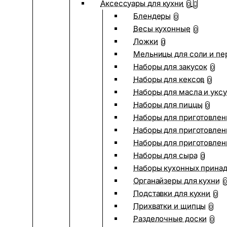
Аксессуары для кухни
0
Блендеры
0
Весы кухонные
0
Ложки
0
Мельницы для соли и пе
Наборы для закусок
0
Наборы для кексов
0
Наборы для масла и укс
Наборы для пиццы
0
Наборы для приготовлен
Наборы для приготовлен
Наборы для приготовлен
Наборы для сыра
0
Наборы кухонных прина
Органайзеры для кухни
0
Подставки для кухни
0
Прихватки и щипцы
0
Разделочные доски
0