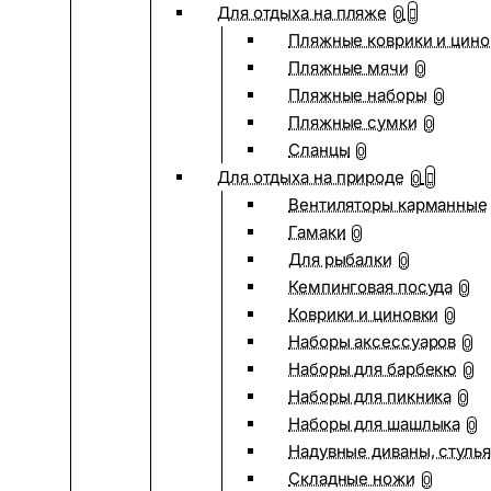
Для отдыха на пляже
0
Пляжные коврики и цино
Пляжные мячи
0
Пляжные наборы
0
Пляжные сумки
0
Сланцы
0
Для отдыха на природе
0
Вентиляторы карманные
Гамаки
0
Для рыбалки
0
Кемпинговая посуда
0
Коврики и циновки
0
Наборы аксессуаров
0
Наборы для барбекю
0
Наборы для пикника
0
Наборы для шашлыка
0
Надувные диваны, стулья
Складные ножи
0