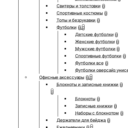
Свитеры и толстовки
0
Спортивные костюмы
0
Топы и безрукавки
0
Футболки
0
Детские футболки
0
Женские футболки
0
Мужские футболки
0
Спортивные футболки
0
Футболки все
0
Футболки оверсайз унис
Офисные аксессуары
0
Блокноты и записные книжки
0
Блокноты
0
Записные книжки
0
Наборы с блокнотом
0
Держатели для бейджа
0
Ежедневники
0