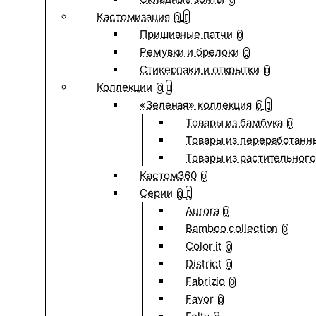
0
Кастомизация
0
Пришивные патчи
0
Ремувки и брелоки
0
Стикерпаки и открытки
0
Коллекции
0
«Зеленая» коллекция
0
Товары из бамбука
0
Товары из переработанн
Товары из растительного
Кастом360
0
Серии
0
Aurora
0
Bamboo collection
0
Color it
0
District
0
Fabrizio
0
Favor
0