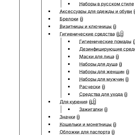
Наборы в русском стиле
Аксессуары для одежды и обуви
Брелоки
0
Визитницы и ключницы
0
Гигиенические средства
0
Гигиенические помады
Дезинфицирующие сред
Маски для лица
0
Наборы для душа
0
Наборы для женщин
0
Наборы для мужчин
0
Расчески
0
Средства для ухода
0
Для курения
0
Зажигалки
0
Значки
0
Кошельки и монетницы
0
Обложки для паспорта
0