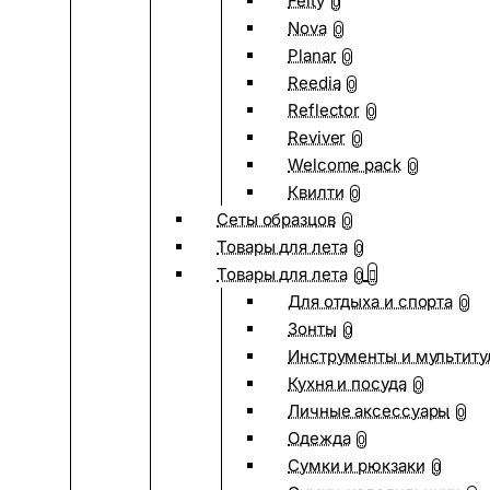
Felty
0
Nova
0
Planar
0
Reedia
0
Reflector
0
Reviver
0
Welcome pack
0
Квилти
0
Сеты образцов
0
Товары для лета
0
Товары для лета
0
Для отдыха и спорта
0
Зонты
0
Инструменты и мультиту
Кухня и посуда
0
Личные аксессуары
0
Одежда
0
Сумки и рюкзаки
0