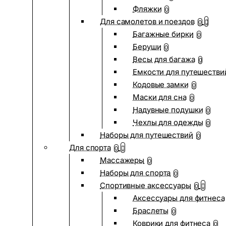
Фляжки
0
Для самолетов и поездов
0
Багажные бирки
0
Беруши
0
Весы для багажа
0
Емкости для путешестви
Кодовые замки
0
Маски для сна
0
Надувные подушки
0
Чехлы для одежды
0
Наборы для путешествий
0
Для спорта
0
Массажеры
0
Наборы для спорта
0
Спортивные аксессуары
0
Аксессуары для фитнеса
Браслеты
0
Коврики для фитнеса
0