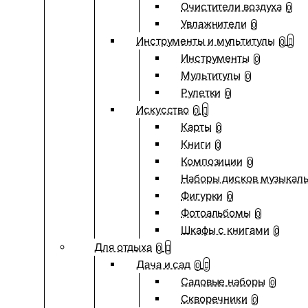
Очистители воздуха
0
Увлажнители
0
Инструменты и мультитулы
0
Инструменты
0
Мультитулы
0
Рулетки
0
Искусство
0
Карты
0
Книги
0
Композиции
0
Наборы дисков музыкал
Фигурки
0
Фотоальбомы
0
Шкафы с книгами
0
Для отдыха
0
Дача и сад
0
Садовые наборы
0
Скворечники
0