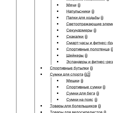
Мячи
0
Напульсники
0
Палки для ходьбы
0
Светоотражающие элем
Секундомеры
0
Скакалки
0
Смарт-часы и фитнес-бр
Спортивные полотенца
0
Шейкеры
0
Эспандеры и фитнес-рез
Спортивные бутылки
0
Сумки для спорта
0
Мешки
0
Спортивные сумки
0
Сумки для бега
0
Сумки на пояс
0
Товары для болельщиков
0
Товары для велосипедистов
0