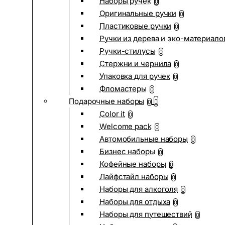
Наборы ручек
0
Оригинальные ручки
0
Пластиковые ручки
0
Ручки из дерева и эко-материало
Ручки-стилусы
0
Стержни и чернила
0
Упаковка для ручек
0
Фломастеры
0
Подарочные наборы
0
Color it
0
Welcome pack
0
Автомобильные наборы
0
Бизнес наборы
0
Кофейные наборы
0
Лайфстайл наборы
0
Наборы для алкоголя
0
Наборы для отдыха
0
Наборы для путешествий
0