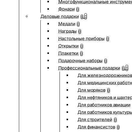
Многофункциональные инструме
Фонари
0
Деловые подарки
0
Медали
0
Награды
0
Настольные приборы
0
Открытки
0
Плакетки
0
Подарочные наборы
0
Профессиональные подарки
0
Для железнодорожнико
Для медицинских работ
Для моряков
0
Для нефтяников и шахте
Для работников авиации
Для работников культур
Для строителей
0
Для финансистов
0