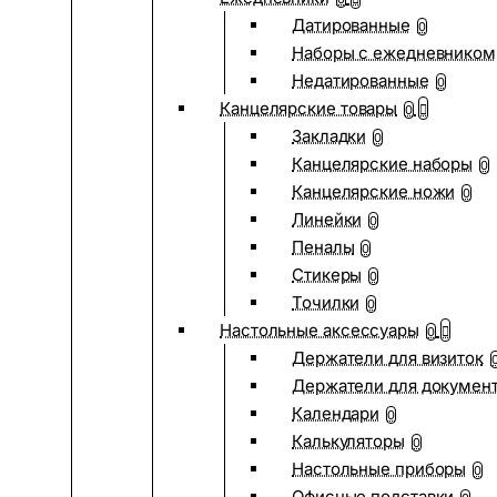
Датированные
0
Наборы с ежедневником
Недатированные
0
Канцелярские товары
0
Закладки
0
Канцелярские наборы
0
Канцелярские ножи
0
Линейки
0
Пеналы
0
Стикеры
0
Точилки
0
Настольные аксессуары
0
Держатели для визиток
Держатели для докумен
Календари
0
Калькуляторы
0
Настольные приборы
0
Офисные подставки