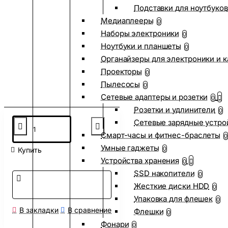
Подставки для ноутбуков
Медиаплееры
0
Наборы электроники
0
Ноутбуки и планшеты
0
Органайзеры для электроники и 
Проекторы
0
Пылесосы
0
Сетевые адаптеры и розетки
0
Розетки и удлинители
0
Сетевые зарядные устро
Смарт-часы и фитнес-браслеты
0
Умные гаджеты
0
Купить
Устройства хранения
0
SSD накопители
0
Жесткие диски HDD
0
Упаковка для флешек
0
В закладки
В сравнение
Флешки
0
Фонари
0