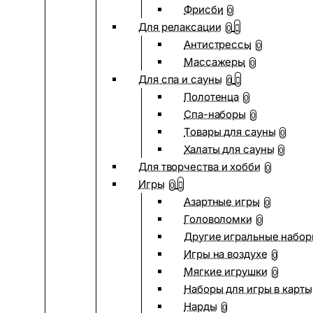
Фрисби
0
Для релаксации
0
Антистрессы
0
Массажеры
0
Для спа и сауны
0
Полотенца
0
Спа-наборы
0
Товары для сауны
0
Халаты для сауны
0
Для творчества и хобби
0
Игры
0
Азартные игры
0
Головоломки
0
Другие игральные набо
Игры на воздухе
0
Мягкие игрушки
0
Наборы для игры в карты
Нарды
0