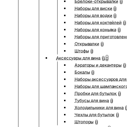
Брелоки-открывалки
0
Наборы для виски
0
Наборы для водки
0
Наборы для коктейлей
0
Наборы для коньяка
0
Наборы для приготовлен
Открывалки
0
Штофы
0
Аксессуары для вина
0
Аэраторы и декантеры
0
Бокалы
0
Наборы аксессуаров для
Наборы для шампанског
Пробки для бутылок
0
Тубусы для вина
0
Холодильники для вина
Чехлы для бутылок
0
Штопоры
0