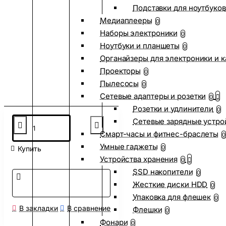
Подставки для ноутбуков
Медиаплееры
0
Наборы электроники
0
Ноутбуки и планшеты
0
Органайзеры для электроники и 
Проекторы
0
Пылесосы
0
Сетевые адаптеры и розетки
0
Розетки и удлинители
0
Сетевые зарядные устро
Смарт-часы и фитнес-браслеты
0
Умные гаджеты
0
Купить
Устройства хранения
0
SSD накопители
0
Жесткие диски HDD
0
Упаковка для флешек
0
В закладки
В сравнение
Флешки
0
Фонари
0