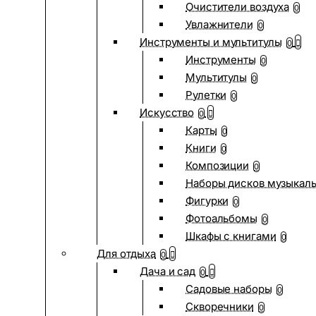
Очистители воздуха
0
Увлажнители
0
Инструменты и мультитулы
0
Инструменты
0
Мультитулы
0
Рулетки
0
Искусство
0
Карты
0
Книги
0
Композиции
0
Наборы дисков музыкал
Фигурки
0
Фотоальбомы
0
Шкафы с книгами
0
Для отдыха
0
Дача и сад
0
Садовые наборы
0
Скворечники
0