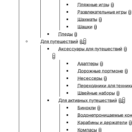
Пляжные игры
0
Развлекательные игры
0
Шахматы
0
Шашки
0
Пледы
0
Для путешествий
0
Аксессуары для путешествий
0
Адаптеры
0
Дорожные портмоне
0
Несессеры
0
Переходники для техник
Швейные наборы
0
Для активных путешествий
0
Бинокли
0
Водонепроницаемые ко
Карабины и держатели
0
Компасы
0