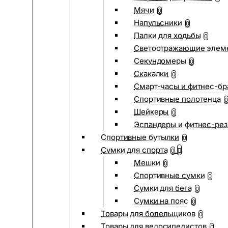
Мячи
0
Напульсники
0
Палки для ходьбы
0
Светоотражающие элем
Секундомеры
0
Скакалки
0
Смарт-часы и фитнес-бр
Спортивные полотенца
0
Шейкеры
0
Эспандеры и фитнес-рез
Спортивные бутылки
0
Сумки для спорта
0
Мешки
0
Спортивные сумки
0
Сумки для бега
0
Сумки на пояс
0
Товары для болельщиков
0
Товары для велосипедистов
0