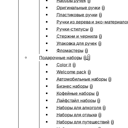
Наборы ручек
0
Оригинальные ручки
0
Пластиковые ручки
0
Ручки из дерева и эко-материало
Ручки-стилусы
0
Стержни и чернила
0
Упаковка для ручек
0
Фломастеры
0
Подарочные наборы
0
Color it
0
Welcome pack
0
Автомобильные наборы
0
Бизнес наборы
0
Кофейные наборы
0
Лайфстайл наборы
0
Наборы для алкоголя
0
Наборы для отдыха
0
Наборы для путешествий
0