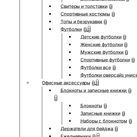
Свитеры и толстовки
0
Спортивные костюмы
0
Топы и безрукавки
0
Футболки
0
Детские футболки
0
Женские футболки
0
Мужские футболки
0
Спортивные футболки
0
Футболки все
0
Футболки оверсайз унис
Офисные аксессуары
0
Блокноты и записные книжки
0
Блокноты
0
Записные книжки
0
Наборы с блокнотом
0
Держатели для бейджа
0
Ежедневники
0