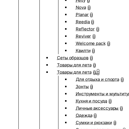
Felty
0
Nova
0
Planar
0
Reedia
0
Reflector
0
Reviver
0
Welcome pack
0
Квилти
0
Сеты образцов
0
Товары для лета
0
Товары для лета
0
Для отдыха и спорта
0
Зонты
0
Инструменты и мультиту
Кухня и посуда
0
Личные аксессуары
0
Одежда
0
Сумки и рюкзаки
0