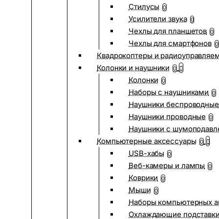
Стилусы
0
Усилители звука
0
Чехлы для планшетов
0
Чехлы для смартфонов
0
Квадрокоптеры и радиоуправляе
Колонки и наушники
0
Колонки
0
Наборы с наушниками
0
Наушники беспроводные
Наушники проводные
0
Наушники с шумоподав
Компьютерные аксессуары
0
USB-хабы
0
Веб-камеры и лампы
0
Коврики
0
Мыши
0
Наборы компьютерных а
Охлаждающие подставк