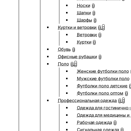
Носки
0
Шапки
0
Шарфы
0
Куртки и ветровки
0
Ветровки
0
Куртки
0
Обувь
0
Офисные рубашки
0
Поло
0
Женские футболки поло
Мужские футболки поло
Футболки поло детские
Футболки поло оптом
0
Профессиональная одежда
0
Одежда для гостинично
Одежда для медицины и 
Рабочая одежда
0
Сигнальная одежда
0