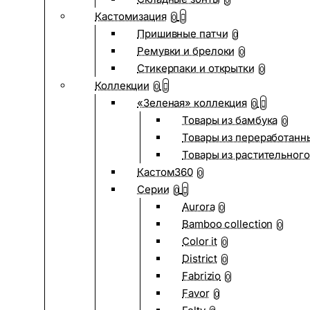
0
Кастомизация
0
Пришивные патчи
0
Ремувки и брелоки
0
Стикерпаки и открытки
0
Коллекции
0
«Зеленая» коллекция
0
Товары из бамбука
0
Товары из переработанн
Товары из растительного
Кастом360
0
Серии
0
Aurora
0
Bamboo collection
0
Color it
0
District
0
Fabrizio
0
Favor
0