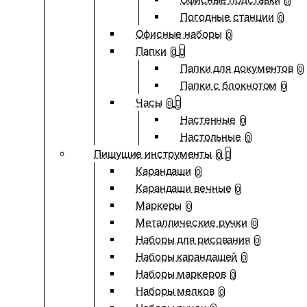
0
Погодные станции
0
Офисные наборы
0
Папки
0
Папки для документов
0
Папки с блокнотом
0
Часы
0
Настенные
0
Настольные
0
Пишущие инструменты
0
Карандаши
0
Карандаши вечные
0
Маркеры
0
Металлические ручки
0
Наборы для рисования
0
Наборы карандашей
0
Наборы маркеров
0
Наборы мелков
0