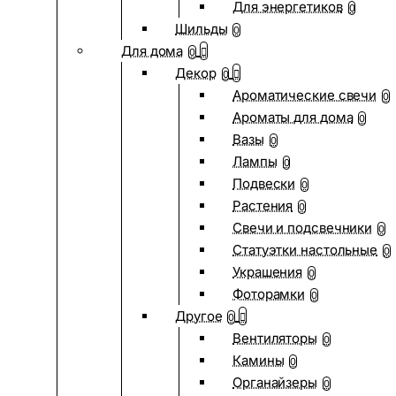
Для энергетиков
0
Шильды
0
Для дома
0
Декор
0
Ароматические свечи
0
Ароматы для дома
0
Вазы
0
Лампы
0
Подвески
0
Растения
0
Свечи и подсвечники
0
Статуэтки настольные
0
Украшения
0
Фоторамки
0
Другое
0
Вентиляторы
0
Камины
0
Органайзеры
0