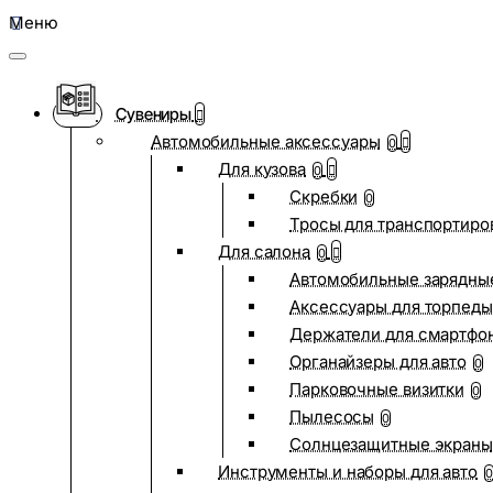
Меню
Сувениры
Автомобильные аксессуары
0
Для кузова
0
Скребки
0
Тросы для транспортиро
Для салона
0
Автомобильные зарядные
Аксессуары для торпеды
Держатели для смартфо
Органайзеры для авто
0
Парковочные визитки
0
Пылесосы
0
Солнцезащитные экраны
Инструменты и наборы для авто