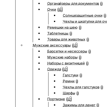
Органайзеры для документов
0
Очки
0
Солнцезащитные очки
0
Чехлы и шкатулки для оч
Ремешки на шею
0
Таблетницы
0
Товары для животных
0
Мужские аксессуары
0
Барсетки и несессеры
0
Мужские наборы
0
Наборы с визитницей
0
Одежда
0
Галстуки
0
Ремни
0
Чехлы для галстуков
0
Шарфы
0
Портмоне
0
Зажимы для денег
0