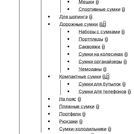
Мешки
0
Спортивные сумки
0
Для шопинга
0
Дорожные сумки
0
Наборы с сумками
0
Портпледы
0
Саквояжи
0
Сумки на колесиках
0
Сумки органайзеры
0
Чемоданы
0
Компактные сумки
0
Сумки для бутылок
0
Сумки для телефонов
0
На пояс
0
Пляжные сумки
0
Портфели
0
Рюкзаки
0
Сумки-холодильники
0