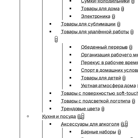
Сумки-холодильники
0
Товары для дома
0
Электроника
0
Товары для сублимации
0
Товары для удалённой работы
0
Обеденный перерыв
0
Организация рабочего м
Перекус в рабочее врем
Спорт в домашних услов
Товары для детей
0
Уютная атмосфера дома
Товары с поверхностью soft-touc
Товары с подсветкой логотипа
0
Трендовые цвета
0
Кухня и посуда
0
Аксессуары для алкоголя
0
Барные наборы
0