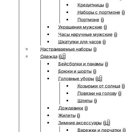
Кредитницы
0
Наборы с портмоне
0
Портмоне
0
Украшения мужские
0
Часы наручные мужские
0
Шкатулки для часов
0
Настраиваемые наборы
0
Одежда
0
Бейсболки и панамы
0
Брюки и шорты
0
Головные уборы
0
Козырьки от солнца
0
Повязки на голову
0
Шляпы
0
Дождевики
0
Жилеты
0
Зимние аксессуары
0
Варежки и перчатки
0