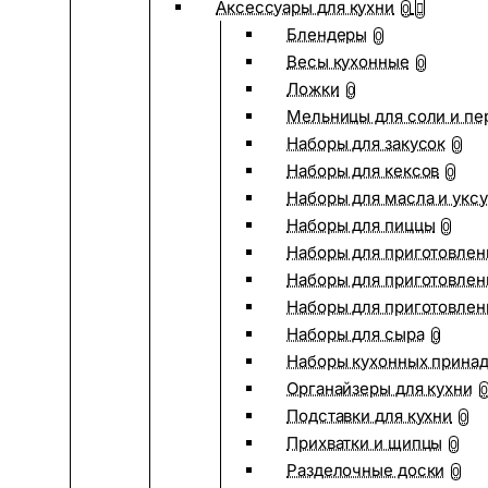
Аксессуары для кухни
0
Блендеры
0
Весы кухонные
0
Ложки
0
Мельницы для соли и пе
Наборы для закусок
0
Наборы для кексов
0
Наборы для масла и укс
Наборы для пиццы
0
Наборы для приготовлен
Наборы для приготовлен
Наборы для приготовлен
Наборы для сыра
0
Наборы кухонных прина
Органайзеры для кухни
0
Подставки для кухни
0
Прихватки и щипцы
0
Разделочные доски
0