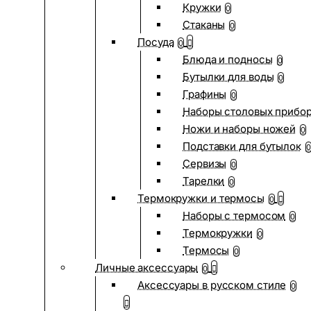
Кружки
0
Стаканы
0
Посуда
0
Блюда и подносы
0
Бутылки для воды
0
Графины
0
Наборы столовых прибо
Ножи и наборы ножей
0
Подставки для бутылок
0
Сервизы
0
Тарелки
0
Термокружки и термосы
0
Наборы с термосом
0
Термокружки
0
Термосы
0
Личные аксессуары
0
Аксессуары в русском стиле
0