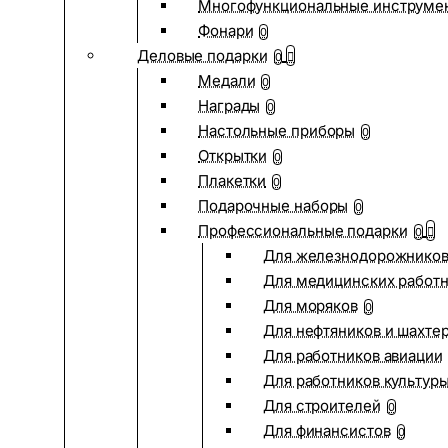
Многофункциональные инструме
Фонари
0
Деловые подарки
0
Медали
0
Награды
0
Настольные приборы
0
Открытки
0
Плакетки
0
Подарочные наборы
0
Профессиональные подарки
0
Для железнодорожнико
Для медицинских работ
Для моряков
0
Для нефтяников и шахте
Для работников авиации
Для работников культур
Для строителей
0
Для финансистов
0