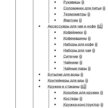
Рукавицы
0
Соломинки для питья
0
Термометры
0
Фартуки
0
Аксессуары для чая и кофе
0
Кофейники
0
Кофемашины
0
Наборы для кофе
0
Наборы для чая
0
Ситечки
0
Чайники
0
Чайные пары
0
Бутылки для воды
0
Контейнеры для еды
0
Кружки и стаканы
0
Коробки для кружек
0
Костеры
0
Кружка конструктор
0