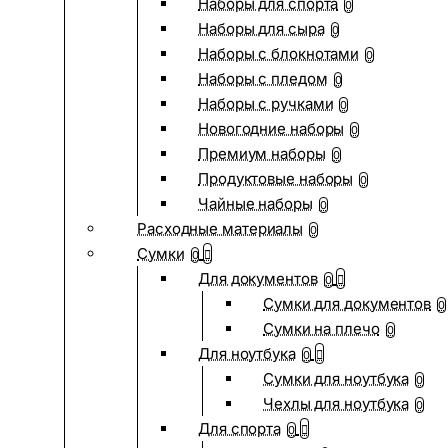
Наборы для спорта
0
Наборы для сыра
0
Наборы с блокнотами
0
Наборы с пледом
0
Наборы с ручками
0
Новогодние наборы
0
Премиум наборы
0
Продуктовые наборы
0
Чайные наборы
0
Расходные материалы
0
Сумки
0
Для документов
0
Сумки для документов
0
Сумки на плечо
0
Для ноутбука
0
Сумки для ноутбука
0
Чехлы для ноутбука
0
Для спорта
0