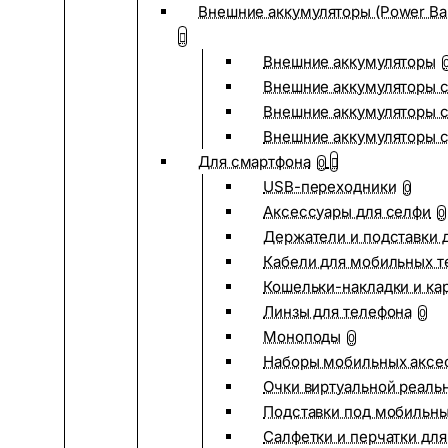
Внешние аккумуляторы (Power Ba
Внешние аккумуляторы
Внешние аккумуляторы с
Внешние аккумуляторы с
Внешние аккумуляторы 
Для смартфона
0
USB-переходники
0
Аксессуары для селфи
0
Держатели и подставки 
Кабели для мобильных т
Кошельки-накладки и ка
Линзы для телефона
0
Моноподы
0
Наборы мобильных аксе
Очки виртуальной реаль
Подставки под мобильн
Салфетки и перчатки для