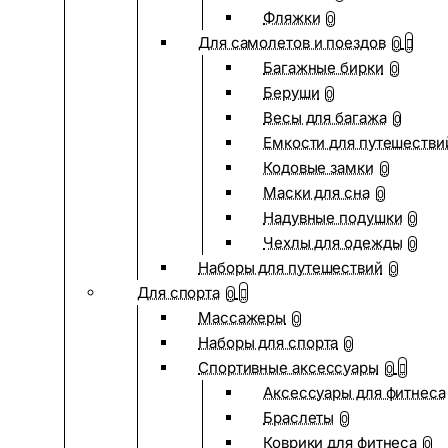
Фляжки
0
Для самолетов и поездов
0
Багажные бирки
0
Беруши
0
Весы для багажа
0
Емкости для путешестви
Кодовые замки
0
Маски для сна
0
Надувные подушки
0
Чехлы для одежды
0
Наборы для путешествий
0
Для спорта
0
Массажеры
0
Наборы для спорта
0
Спортивные аксессуары
0
Аксессуары для фитнеса
Браслеты
0
Коврики для фитнеса
0