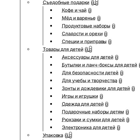
Съедобные подарки
0
Кофе и чай
0
Мёд и варенье
0
Продуктовые наборы
0
Сладости и орехи
0
Специи и приправы
0
Товары для детей
0
Аксессуары для детей
0
Бутылки и ланч-боксы для детей
Для безопасности детей
0
Для учебы и творчества
0
Зонты и дождевики для детей
0
Игры и игрушки
0
Одежда для детей
0
Подарочные наборы детям
0
Рюкзаки и сумки для детей
0
Электроника для детей
0
Упаковка
0