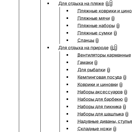
Для отдыха на пляже
0
Пляжные коврики и цино
Пляжные мячи
0
Пляжные наборы
0
Пляжные сумки
0
Сланцы
0
Для отдыха на природе
0
Вентиляторы карманные
Гамаки
0
Для рыбалки
0
Кемпинговая посуда
0
Коврики и циновки
0
Наборы аксессуаров
0
Наборы для барбекю
0
Наборы для пикника
0
Наборы для шашлыка
0
Надувные диваны, стулья
Складные ножи
0