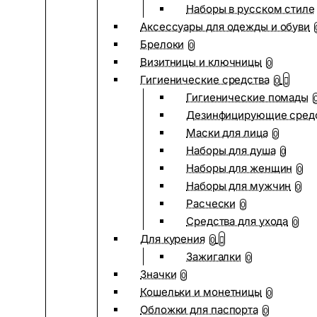
Наборы в русском стиле
Аксессуары для одежды и обуви
Брелоки
0
Визитницы и ключницы
0
Гигиенические средства
0
Гигиенические помады
Дезинфицирующие сред
Маски для лица
0
Наборы для душа
0
Наборы для женщин
0
Наборы для мужчин
0
Расчески
0
Средства для ухода
0
Для курения
0
Зажигалки
0
Значки
0
Кошельки и монетницы
0
Обложки для паспорта
0