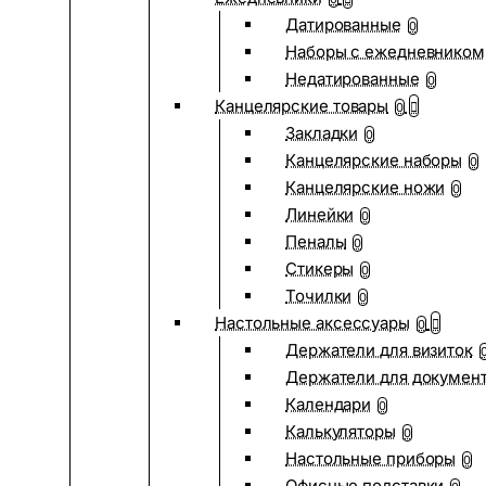
Датированные
0
Наборы с ежедневником
Недатированные
0
Канцелярские товары
0
Закладки
0
Канцелярские наборы
0
Канцелярские ножи
0
Линейки
0
Пеналы
0
Стикеры
0
Точилки
0
Настольные аксессуары
0
Держатели для визиток
Держатели для докумен
Календари
0
Калькуляторы
0
Настольные приборы
0
Офисные подставки