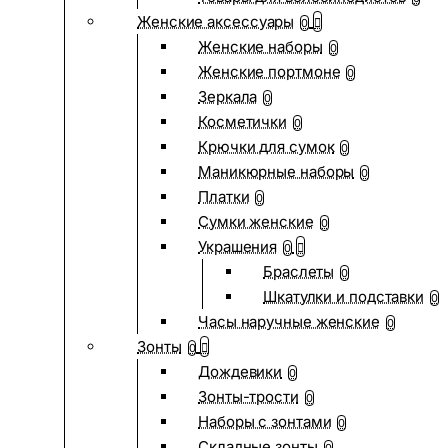
Женские аксессуары
0
Женские наборы
0
Женские портмоне
0
Зеркала
0
Косметички
0
Крючки для сумок
0
Маникюрные наборы
0
Платки
0
Сумки женские
0
Украшения
0
Браслеты
0
Шкатулки и подставки
0
Часы наручные женские
0
Зонты
0
Дождевики
0
Зонты-трости
0
Наборы с зонтами
0
Складные зонты