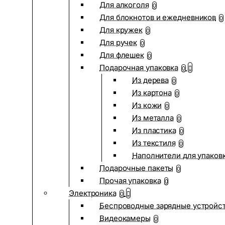
Для алкоголя
0
Для блокнотов и ежедневников
0
Для кружек
0
Для ручек
0
Для флешек
0
Подарочная упаковка
0
Из дерева
0
Из картона
0
Из кожи
0
Из металла
0
Из пластика
0
Из текстиля
0
Наполнители для упаков
Подарочные пакеты
0
Прочая упаковка
0
Электроника
0
Беспроводные зарядные устройств
Видеокамеры
0