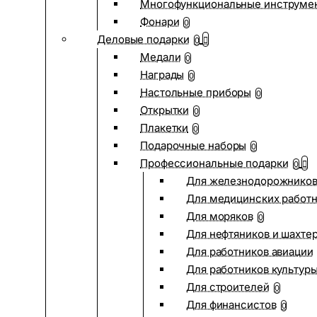
Многофункциональные инструме
Фонари
0
Деловые подарки
0
Медали
0
Награды
0
Настольные приборы
0
Открытки
0
Плакетки
0
Подарочные наборы
0
Профессиональные подарки
0
Для железнодорожнико
Для медицинских работ
Для моряков
0
Для нефтяников и шахте
Для работников авиации
Для работников культур
Для строителей
0
Для финансистов
0