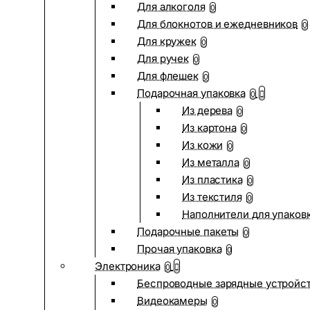
Для алкоголя
0
Для блокнотов и ежедневников
0
Для кружек
0
Для ручек
0
Для флешек
0
Подарочная упаковка
0
Из дерева
0
Из картона
0
Из кожи
0
Из металла
0
Из пластика
0
Из текстиля
0
Наполнители для упаков
Подарочные пакеты
0
Прочая упаковка
0
Электроника
0
Беспроводные зарядные устройств
Видеокамеры
0