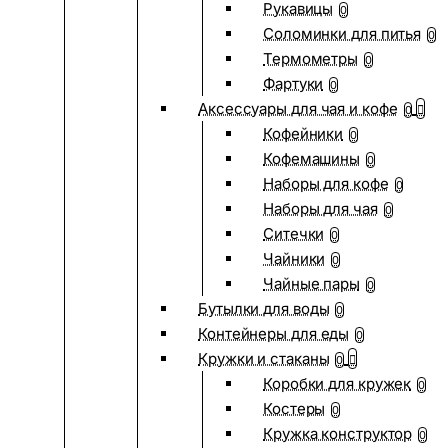
Рукавицы
0
Соломинки для питья
0
Термометры
0
Фартуки
0
Аксессуары для чая и кофе
0
Кофейники
0
Кофемашины
0
Наборы для кофе
0
Наборы для чая
0
Ситечки
0
Чайники
0
Чайные пары
0
Бутылки для воды
0
Контейнеры для еды
0
Кружки и стаканы
0
Коробки для кружек
0
Костеры
0
Кружка конструктор
0