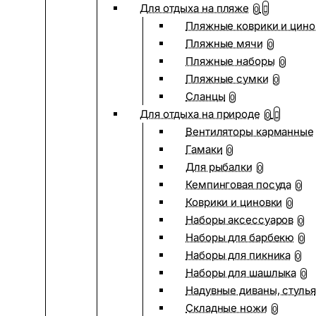
Для отдыха на пляже
0
Пляжные коврики и цино
Пляжные мячи
0
Пляжные наборы
0
Пляжные сумки
0
Сланцы
0
Для отдыха на природе
0
Вентиляторы карманные
Гамаки
0
Для рыбалки
0
Кемпинговая посуда
0
Коврики и циновки
0
Наборы аксессуаров
0
Наборы для барбекю
0
Наборы для пикника
0
Наборы для шашлыка
0
Надувные диваны, стулья
Складные ножи
0