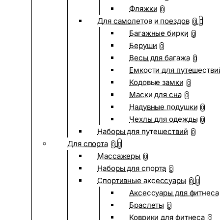
Фляжки
0
Для самолетов и поездов
0
Багажные бирки
0
Беруши
0
Весы для багажа
0
Емкости для путешестви
Кодовые замки
0
Маски для сна
0
Надувные подушки
0
Чехлы для одежды
0
Наборы для путешествий
0
Для спорта
0
Массажеры
0
Наборы для спорта
0
Спортивные аксессуары
0
Аксессуары для фитнеса
Браслеты
0
Коврики для фитнеса
0