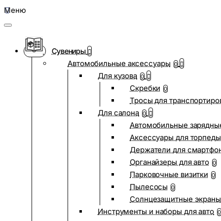
Меню
Сувениры
Автомобильные аксессуары
0
Для кузова
0
Скребки
0
Тросы для транспортиро
Для салона
0
Автомобильные зарядные
Аксессуары для торпеды
Держатели для смартфо
Органайзеры для авто
0
Парковочные визитки
0
Пылесосы
0
Солнцезащитные экраны
Инструменты и наборы для авто