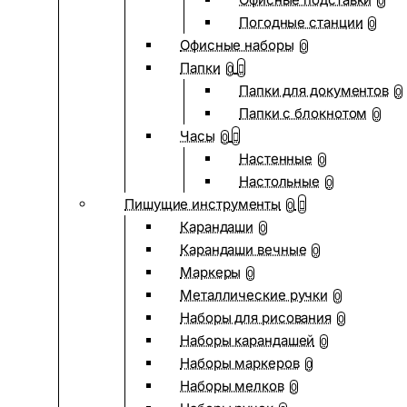
0
Погодные станции
0
Офисные наборы
0
Папки
0
Папки для документов
0
Папки с блокнотом
0
Часы
0
Настенные
0
Настольные
0
Пишущие инструменты
0
Карандаши
0
Карандаши вечные
0
Маркеры
0
Металлические ручки
0
Наборы для рисования
0
Наборы карандашей
0
Наборы маркеров
0
Наборы мелков
0