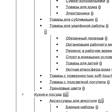
Сумки-холодильники
0
Товары для дома
0
Электроника
0
Товары для сублимации
0
Товары для удалённой работы
0
Обеденный перерыв
0
Организация рабочего м
Перекус в рабочее врем
Спорт в домашних услов
Товары для детей
0
Уютная атмосфера дома
Товары с поверхностью soft-touc
Товары с подсветкой логотипа
0
Трендовые цвета
0
Кухня и посуда
0
Аксессуары для алкоголя
0
Барные наборы
0