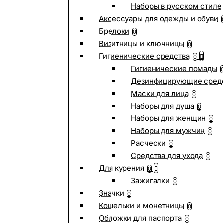
Наборы в русском стиле
Аксессуары для одежды и обуви
Брелоки
0
Визитницы и ключницы
0
Гигиенические средства
0
Гигиенические помады
Дезинфицирующие сред
Маски для лица
0
Наборы для душа
0
Наборы для женщин
0
Наборы для мужчин
0
Расчески
0
Средства для ухода
0
Для курения
0
Зажигалки
0
Значки
0
Кошельки и монетницы
0
Обложки для паспорта
0