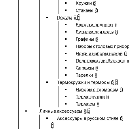
Кружки
0
Стаканы
0
Посуда
0
Блюда и подносы
0
Бутылки для воды
0
Графины
0
Наборы столовых прибо
Ножи и наборы ножей
0
Подставки для бутылок
0
Сервизы
0
Тарелки
0
Термокружки и термосы
0
Наборы с термосом
0
Термокружки
0
Термосы
0
Личные аксессуары
0
Аксессуары в русском стиле
0