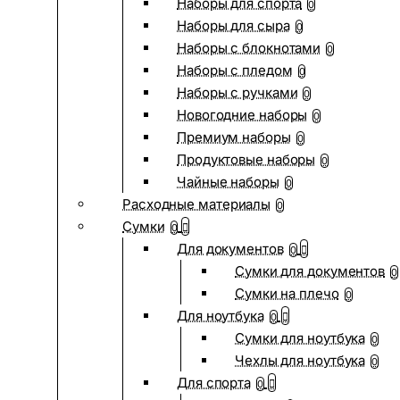
Наборы для спорта
0
Наборы для сыра
0
Наборы с блокнотами
0
Наборы с пледом
0
Наборы с ручками
0
Новогодние наборы
0
Премиум наборы
0
Продуктовые наборы
0
Чайные наборы
0
Расходные материалы
0
Сумки
0
Для документов
0
Сумки для документов
0
Сумки на плечо
0
Для ноутбука
0
Сумки для ноутбука
0
Чехлы для ноутбука
0
Для спорта
0