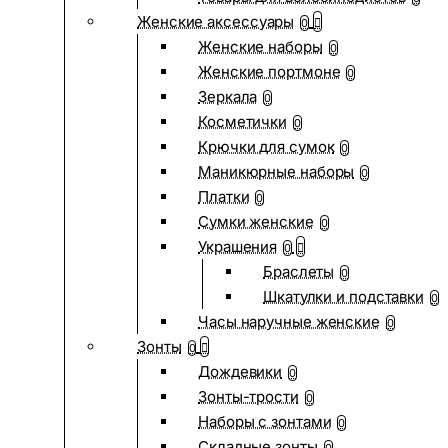
Женские аксессуары
0
Женские наборы
0
Женские портмоне
0
Зеркала
0
Косметички
0
Крючки для сумок
0
Маникюрные наборы
0
Платки
0
Сумки женские
0
Украшения
0
Браслеты
0
Шкатулки и подставки
0
Часы наручные женские
0
Зонты
0
Дождевики
0
Зонты-трости
0
Наборы с зонтами
0
Складные зонты