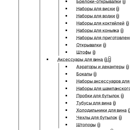
Брелоки-открывалки
0
Наборы для виски
0
Наборы для водки
0
Наборы для коктейлей
0
Наборы для коньяка
0
Наборы для приготовлен
Открывалки
0
Штофы
0
Аксессуары для вина
0
Аэраторы и декантеры
0
Бокалы
0
Наборы аксессуаров для
Наборы для шампанског
Пробки для бутылок
0
Тубусы для вина
0
Холодильники для вина
Чехлы для бутылок
0
Штопоры
0