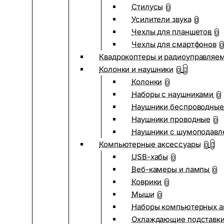
Стилусы
0
Усилители звука
0
Чехлы для планшетов
0
Чехлы для смартфонов
0
Квадрокоптеры и радиоуправляе
Колонки и наушники
0
Колонки
0
Наборы с наушниками
0
Наушники беспроводные
Наушники проводные
0
Наушники с шумоподав
Компьютерные аксессуары
0
USB-хабы
0
Веб-камеры и лампы
0
Коврики
0
Мыши
0
Наборы компьютерных а
Охлаждающие подставк