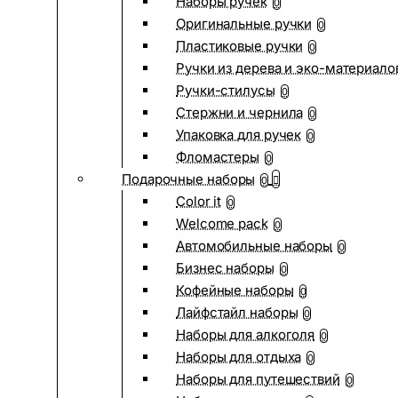
Наборы ручек
0
Оригинальные ручки
0
Пластиковые ручки
0
Ручки из дерева и эко-материало
Ручки-стилусы
0
Стержни и чернила
0
Упаковка для ручек
0
Фломастеры
0
Подарочные наборы
0
Color it
0
Welcome pack
0
Автомобильные наборы
0
Бизнес наборы
0
Кофейные наборы
0
Лайфстайл наборы
0
Наборы для алкоголя
0
Наборы для отдыха
0
Наборы для путешествий
0