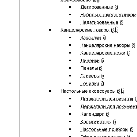
Датированные
0
Наборы с ежедневником
Недатированные
0
Канцелярские товары
0
Закладки
0
Канцелярские наборы
0
Канцелярские ножи
0
Линейки
0
Пеналы
0
Стикеры
0
Точилки
0
Настольные аксессуары
0
Держатели для визиток
Держатели для докумен
Календари
0
Калькуляторы
0
Настольные приборы
0
Офисные подставки