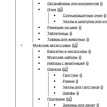
Органайзеры для документов
0
Очки
0
Солнцезащитные очки
0
Чехлы и шкатулки для оч
Ремешки на шею
0
Таблетницы
0
Товары для животных
0
Мужские аксессуары
0
Барсетки и несессеры
0
Мужские наборы
0
Наборы с визитницей
0
Одежда
0
Галстуки
0
Ремни
0
Чехлы для галстуков
0
Шарфы
0
Портмоне
0
Зажимы для денег
0