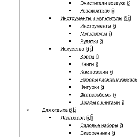
Очистители воздуха
0
Увлажнители
0
Инструменты и мультитулы
0
Инструменты
0
Мультитулы
0
Рулетки
0
Искусство
0
Карты
0
Книги
0
Композиции
0
Наборы дисков музыкал
Фигурки
0
Фотоальбомы
0
Шкафы с книгами
0
Для отдыха
0
Дача и сад
0
Садовые наборы
0
Скворечники
0