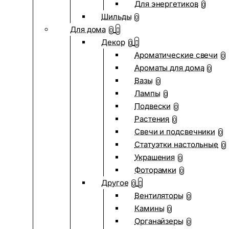
Для энергетиков
0
Шильды
0
Для дома
0
Декор
0
Ароматические свечи
0
Ароматы для дома
0
Вазы
0
Лампы
0
Подвески
0
Растения
0
Свечи и подсвечники
0
Статуэтки настольные
0
Украшения
0
Фоторамки
0
Другое
0
Вентиляторы
0
Камины
0
Органайзеры
0