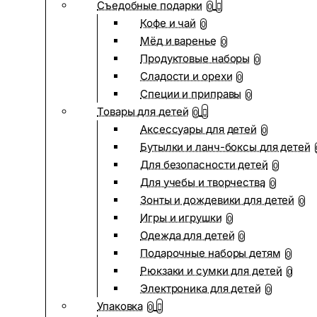
Съедобные подарки
0
Кофе и чай
0
Мёд и варенье
0
Продуктовые наборы
0
Сладости и орехи
0
Специи и приправы
0
Товары для детей
0
Аксессуары для детей
0
Бутылки и ланч-боксы для детей
Для безопасности детей
0
Для учебы и творчества
0
Зонты и дождевики для детей
0
Игры и игрушки
0
Одежда для детей
0
Подарочные наборы детям
0
Рюкзаки и сумки для детей
0
Электроника для детей
0
Упаковка
0