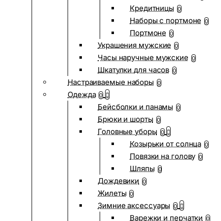
Кредитницы
0
Наборы с портмоне
0
Портмоне
0
Украшения мужские
0
Часы наручные мужские
0
Шкатулки для часов
0
Настраиваемые наборы
0
Одежда
0
Бейсболки и панамы
0
Брюки и шорты
0
Головные уборы
0
Козырьки от солнца
0
Повязки на голову
0
Шляпы
0
Дождевики
0
Жилеты
0
Зимние аксессуары
0
Варежки и перчатки
0