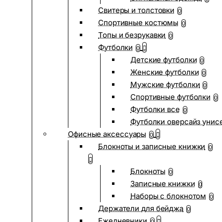
Свитеры и толстовки
0
Спортивные костюмы
0
Топы и безрукавки
0
Футболки
0
Детские футболки
0
Женские футболки
0
Мужские футболки
0
Спортивные футболки
0
Футболки все
0
Футболки оверсайз унис
Офисные аксессуары
0
Блокноты и записные книжки
0
Блокноты
0
Записные книжки
0
Наборы с блокнотом
0
Держатели для бейджа
0
Ежедневники
0