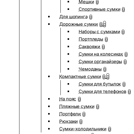
Мешки
0
Спортивные сумки
0
Для шопинга
0
Дорожные сумки
0
Наборы с сумками
0
Портпледы
0
Саквояжи
0
Сумки на колесиках
0
Сумки органайзеры
0
Чемоданы
0
Компактные сумки
0
Сумки для бутылок
0
Сумки для телефонов
0
На пояс
0
Пляжные сумки
0
Портфели
0
Рюкзаки
0
Сумки-холодильники
0