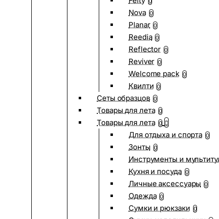
Felty
0
Nova
0
Planar
0
Reedia
0
Reflector
0
Reviver
0
Welcome pack
0
Квилти
0
Сеты образцов
0
Товары для лета
0
Товары для лета
0
Для отдыха и спорта
0
Зонты
0
Инструменты и мультиту
Кухня и посуда
0
Личные аксессуары
0
Одежда
0
Сумки и рюкзаки
0