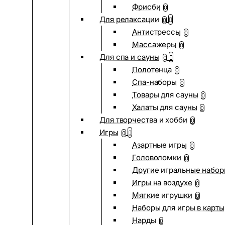
Фрисби
0
Для релаксации
0
Антистрессы
0
Массажеры
0
Для спа и сауны
0
Полотенца
0
Спа-наборы
0
Товары для сауны
0
Халаты для сауны
0
Для творчества и хобби
0
Игры
0
Азартные игры
0
Головоломки
0
Другие игральные набо
Игры на воздухе
0
Мягкие игрушки
0
Наборы для игры в карты
Нарды
0