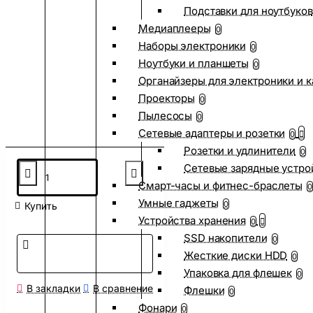
Подставки для ноутбуков
Медиаплееры
0
Наборы электроники
0
Ноутбуки и планшеты
0
Органайзеры для электроники и 
Проекторы
0
Пылесосы
0
Сетевые адаптеры и розетки
0
Розетки и удлинители
0
Сетевые зарядные устро
Смарт-часы и фитнес-браслеты
0
Умные гаджеты
0
Купить
Устройства хранения
0
SSD накопители
0
Жесткие диски HDD
0
Упаковка для флешек
0
В закладки
В сравнение
Флешки
0
Фонари
0