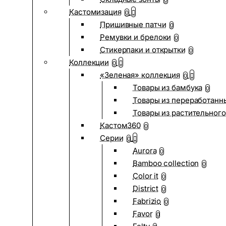
0
Кастомизация
0
Пришивные патчи
0
Ремувки и брелоки
0
Стикерпаки и открытки
0
Коллекции
0
«Зеленая» коллекция
0
Товары из бамбука
0
Товары из переработанн
Товары из растительного
Кастом360
0
Серии
0
Aurora
0
Bamboo collection
0
Color it
0
District
0
Fabrizio
0
Favor
0