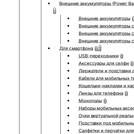
Внешние аккумуляторы (Power Ba
Внешние аккумуляторы
Внешние аккумуляторы с
Внешние аккумуляторы с
Внешние аккумуляторы 
Для смартфона
0
USB-переходники
0
Аксессуары для селфи
0
Держатели и подставки 
Кабели для мобильных т
Кошельки-накладки и ка
Линзы для телефона
0
Моноподы
0
Наборы мобильных аксе
Очки виртуальной реаль
Подставки под мобильн
Салфетки и перчатки для