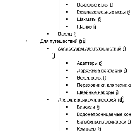
Пляжные игры
0
Развлекательные игры
0
Шахматы
0
Шашки
0
Пледы
0
Для путешествий
0
Аксессуары для путешествий
0
Адаптеры
0
Дорожные портмоне
0
Несессеры
0
Переходники для техник
Швейные наборы
0
Для активных путешествий
0
Бинокли
0
Водонепроницаемые ко
Карабины и держатели
0
Компасы
0