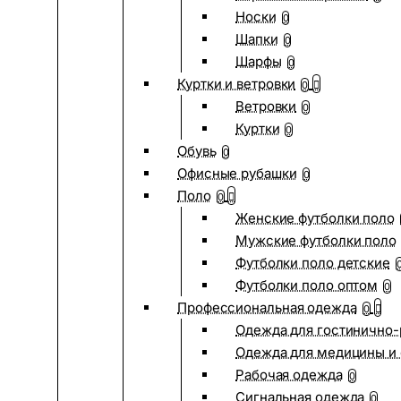
Носки
0
Шапки
0
Шарфы
0
Куртки и ветровки
0
Ветровки
0
Куртки
0
Обувь
0
Офисные рубашки
0
Поло
0
Женские футболки поло
Мужские футболки поло
Футболки поло детские
Футболки поло оптом
0
Профессиональная одежда
0
Одежда для гостинично
Одежда для медицины и 
Рабочая одежда
0
Сигнальная одежда
0