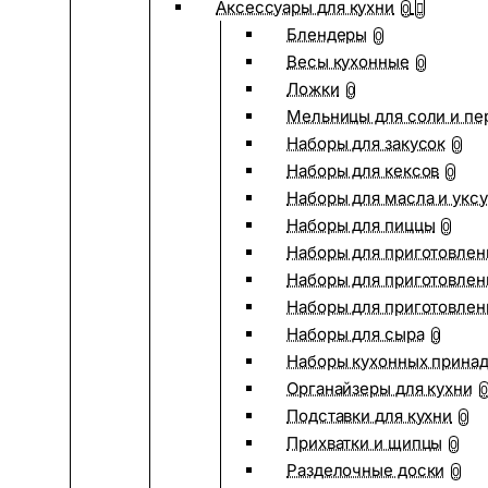
Аксессуары для кухни
0
Блендеры
0
Весы кухонные
0
Ложки
0
Мельницы для соли и пе
Наборы для закусок
0
Наборы для кексов
0
Наборы для масла и укс
Наборы для пиццы
0
Наборы для приготовлен
Наборы для приготовлен
Наборы для приготовлен
Наборы для сыра
0
Наборы кухонных прина
Органайзеры для кухни
0
Подставки для кухни
0
Прихватки и щипцы
0
Разделочные доски
0