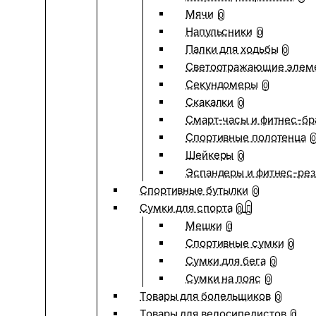
Мячи
0
Напульсники
0
Палки для ходьбы
0
Светоотражающие элем
Секундомеры
0
Скакалки
0
Смарт-часы и фитнес-бр
Спортивные полотенца
0
Шейкеры
0
Эспандеры и фитнес-рез
Спортивные бутылки
0
Сумки для спорта
0
Мешки
0
Спортивные сумки
0
Сумки для бега
0
Сумки на пояс
0
Товары для болельщиков
0
Товары для велосипедистов
0