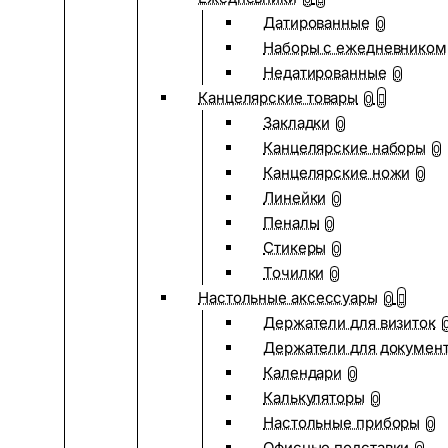
Датированные
0
Наборы с ежедневником
Недатированные
0
Канцелярские товары
0
Закладки
0
Канцелярские наборы
0
Канцелярские ножи
0
Линейки
0
Пеналы
0
Стикеры
0
Точилки
0
Настольные аксессуары
0
Держатели для визиток
Держатели для докумен
Календари
0
Калькуляторы
0
Настольные приборы
0
Офисные подставки