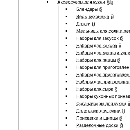
Аксессуары для кухни
0
Блендеры
0
Весы кухонные
0
Ложки
0
Мельницы для соли и пе
Наборы для закусок
0
Наборы для кексов
0
Наборы для масла и укс
Наборы для пиццы
0
Наборы для приготовлен
Наборы для приготовлен
Наборы для приготовлен
Наборы для сыра
0
Наборы кухонных прина
Органайзеры для кухни
0
Подставки для кухни
0
Прихватки и щипцы
0
Разделочные доски
0