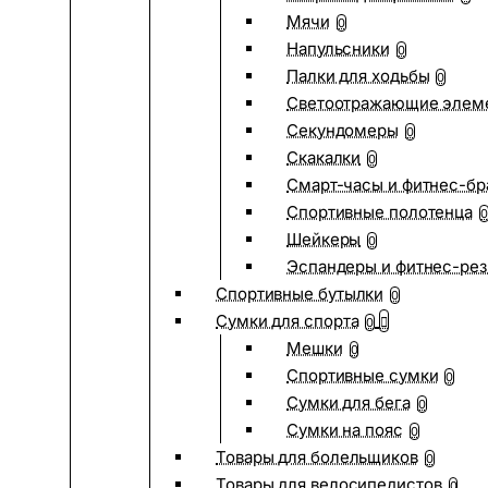
Мячи
0
Напульсники
0
Палки для ходьбы
0
Светоотражающие элем
Секундомеры
0
Скакалки
0
Смарт-часы и фитнес-бр
Спортивные полотенца
0
Шейкеры
0
Эспандеры и фитнес-рез
Спортивные бутылки
0
Сумки для спорта
0
Мешки
0
Спортивные сумки
0
Сумки для бега
0
Сумки на пояс
0
Товары для болельщиков
0
Товары для велосипедистов
0