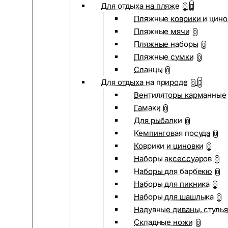
Для отдыха на пляже
0
Пляжные коврики и цино
Пляжные мячи
0
Пляжные наборы
0
Пляжные сумки
0
Сланцы
0
Для отдыха на природе
0
Вентиляторы карманные
Гамаки
0
Для рыбалки
0
Кемпинговая посуда
0
Коврики и циновки
0
Наборы аксессуаров
0
Наборы для барбекю
0
Наборы для пикника
0
Наборы для шашлыка
0
Надувные диваны, стулья
Складные ножи
0