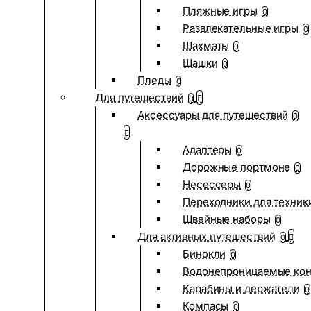
Пляжные игры
0
Развлекательные игры
0
Шахматы
0
Шашки
0
Пледы
0
Для путешествий
0
Аксессуары для путешествий
0
Адаптеры
0
Дорожные портмоне
0
Несессеры
0
Переходники для техник
Швейные наборы
0
Для активных путешествий
0
Бинокли
0
Водонепроницаемые ко
Карабины и держатели
0
Компасы
0