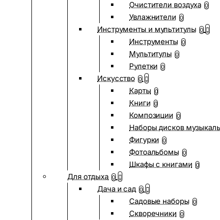
Очистители воздуха
0
Увлажнители
0
Инструменты и мультитулы
0
Инструменты
0
Мультитулы
0
Рулетки
0
Искусство
0
Карты
0
Книги
0
Композиции
0
Наборы дисков музыкал
Фигурки
0
Фотоальбомы
0
Шкафы с книгами
0
Для отдыха
0
Дача и сад
0
Садовые наборы
0
Скворечники
0