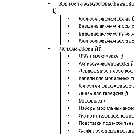
Внешние аккумуляторы (Power Ba
Внешние аккумуляторы
Внешние аккумуляторы с
Внешние аккумуляторы с
Внешние аккумуляторы 
Для смартфона
0
USB-переходники
0
Аксессуары для селфи
0
Держатели и подставки 
Кабели для мобильных т
Кошельки-накладки и ка
Линзы для телефона
0
Моноподы
0
Наборы мобильных аксе
Очки виртуальной реаль
Подставки под мобильн
Салфетки и перчатки для