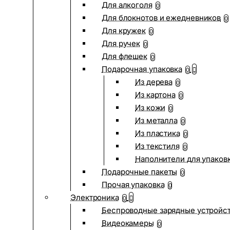
Для алкоголя
0
Для блокнотов и ежедневников
0
Для кружек
0
Для ручек
0
Для флешек
0
Подарочная упаковка
0
Из дерева
0
Из картона
0
Из кожи
0
Из металла
0
Из пластика
0
Из текстиля
0
Наполнители для упаков
Подарочные пакеты
0
Прочая упаковка
0
Электроника
0
Беспроводные зарядные устройств
Видеокамеры
0