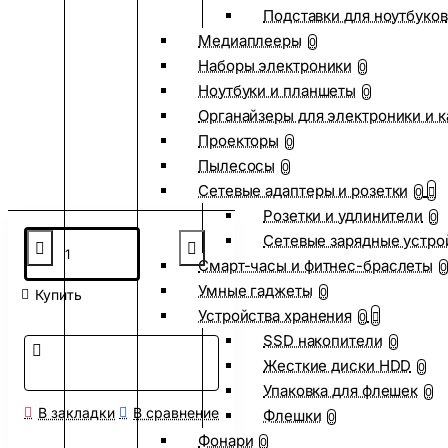
Подставки для ноутбуков
Медиаплееры
0
Наборы электроники
0
Ноутбуки и планшеты
0
Органайзеры для электроники и 
Проекторы
0
Пылесосы
0
Сетевые адаптеры и розетки
0
Розетки и удлинители
0
Сетевые зарядные устро
Смарт-часы и фитнес-браслеты
0
Умные гаджеты
0
Купить
Устройства хранения
0
SSD накопители
0
Жесткие диски HDD
0
Упаковка для флешек
0
В закладки
В сравнение
Флешки
0
Фонари
0