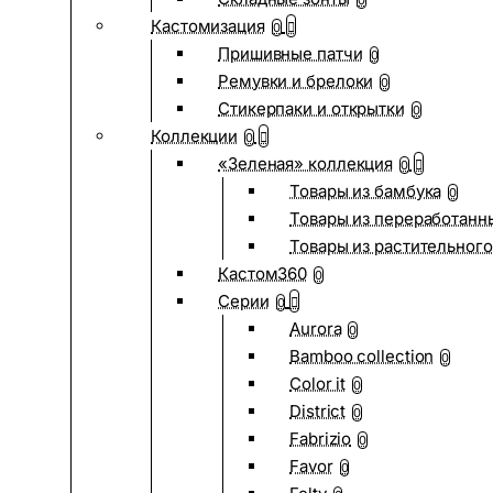
0
Кастомизация
0
Пришивные патчи
0
Ремувки и брелоки
0
Стикерпаки и открытки
0
Коллекции
0
«Зеленая» коллекция
0
Товары из бамбука
0
Товары из переработанн
Товары из растительного
Кастом360
0
Серии
0
Aurora
0
Bamboo collection
0
Color it
0
District
0
Fabrizio
0
Favor
0