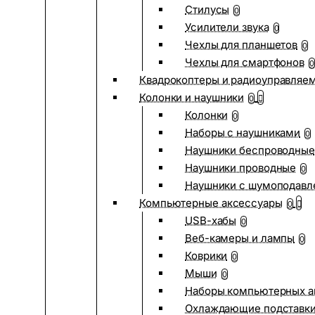
Стилусы
0
Усилители звука
0
Чехлы для планшетов
0
Чехлы для смартфонов
0
Квадрокоптеры и радиоуправляе
Колонки и наушники
0
Колонки
0
Наборы с наушниками
0
Наушники беспроводные
Наушники проводные
0
Наушники с шумоподав
Компьютерные аксессуары
0
USB-хабы
0
Веб-камеры и лампы
0
Коврики
0
Мыши
0
Наборы компьютерных а
Охлаждающие подставк