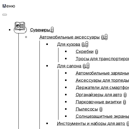
Меню
Сувениры
Автомобильные аксессуары
0
Для кузова
0
Скребки
0
Тросы для транспортиро
Для салона
0
Автомобильные зарядные
Аксессуары для торпеды
Держатели для смартфо
Органайзеры для авто
0
Парковочные визитки
0
Пылесосы
0
Солнцезащитные экраны
Инструменты и наборы для авто