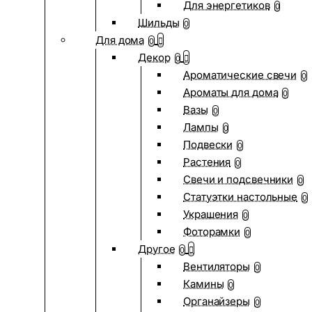
Для энергетиков
0
Шильды
0
Для дома
0
Декор
0
Ароматические свечи
0
Ароматы для дома
0
Вазы
0
Лампы
0
Подвески
0
Растения
0
Свечи и подсвечники
0
Статуэтки настольные
0
Украшения
0
Фоторамки
0
Другое
0
Вентиляторы
0
Камины
0
Органайзеры
0