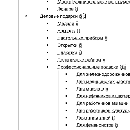
Многофункциональные инструме
Фонари
0
Деловые подарки
0
Медали
0
Награды
0
Настольные приборы
0
Открытки
0
Плакетки
0
Подарочные наборы
0
Профессиональные подарки
0
Для железнодорожнико
Для медицинских работ
Для моряков
0
Для нефтяников и шахте
Для работников авиации
Для работников культур
Для строителей
0
Для финансистов
0