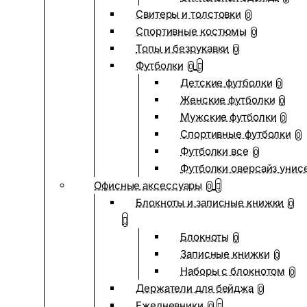
Свитеры и толстовки
0
Спортивные костюмы
0
Топы и безрукавки
0
Футболки
0
Детские футболки
0
Женские футболки
0
Мужские футболки
0
Спортивные футболки
0
Футболки все
0
Футболки оверсайз унис
Офисные аксессуары
0
Блокноты и записные книжки
0
Блокноты
0
Записные книжки
0
Наборы с блокнотом
0
Держатели для бейджа
0
Ежедневники
0