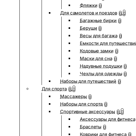
Фляжки
0
Для самолетов и поездов
0
Багажные бирки
0
Беруши
0
Весы для багажа
0
Емкости для путешестви
Кодовые замки
0
Маски для сна
0
Надувные подушки
0
Чехлы для одежды
0
Наборы для путешествий
0
Для спорта
0
Массажеры
0
Наборы для спорта
0
Спортивные аксессуары
0
Аксессуары для фитнеса
Браслеты
0
Коврики для фитнеса
0