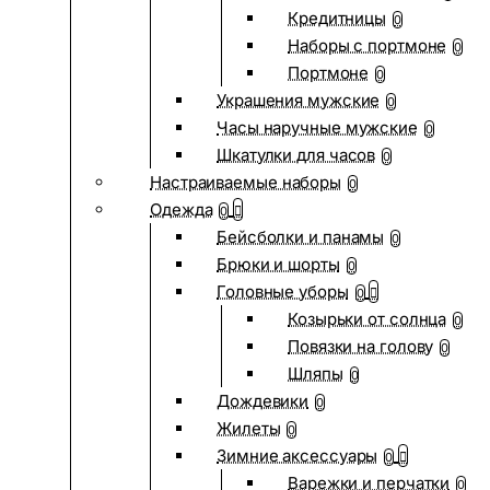
Кредитницы
0
Наборы с портмоне
0
Портмоне
0
Украшения мужские
0
Часы наручные мужские
0
Шкатулки для часов
0
Настраиваемые наборы
0
Одежда
0
Бейсболки и панамы
0
Брюки и шорты
0
Головные уборы
0
Козырьки от солнца
0
Повязки на голову
0
Шляпы
0
Дождевики
0
Жилеты
0
Зимние аксессуары
0
Варежки и перчатки
0