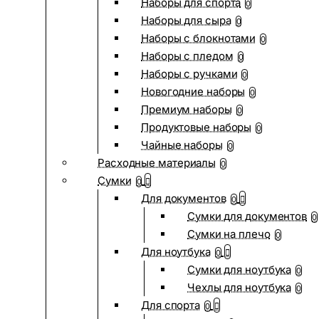
Наборы для спорта
0
Наборы для сыра
0
Наборы с блокнотами
0
Наборы с пледом
0
Наборы с ручками
0
Новогодние наборы
0
Премиум наборы
0
Продуктовые наборы
0
Чайные наборы
0
Расходные материалы
0
Сумки
0
Для документов
0
Сумки для документов
0
Сумки на плечо
0
Для ноутбука
0
Сумки для ноутбука
0
Чехлы для ноутбука
0
Для спорта
0