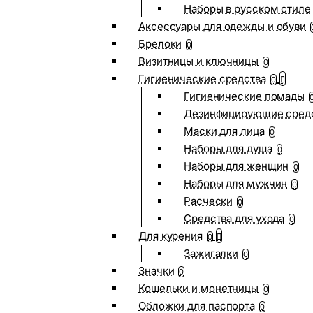
Наборы в русском стиле
Аксессуары для одежды и обуви
Брелоки
0
Визитницы и ключницы
0
Гигиенические средства
0
Гигиенические помады
Дезинфицирующие сред
Маски для лица
0
Наборы для душа
0
Наборы для женщин
0
Наборы для мужчин
0
Расчески
0
Средства для ухода
0
Для курения
0
Зажигалки
0
Значки
0
Кошельки и монетницы
0
Обложки для паспорта
0