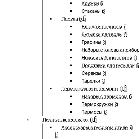
Кружки
0
Стаканы
0
Посуда
0
Блюда и подносы
0
Бутылки для воды
0
Графины
0
Наборы столовых прибо
Ножи и наборы ножей
0
Подставки для бутылок
0
Сервизы
0
Тарелки
0
Термокружки и термосы
0
Наборы с термосом
0
Термокружки
0
Термосы
0
Личные аксессуары
0
Аксессуары в русском стиле
0