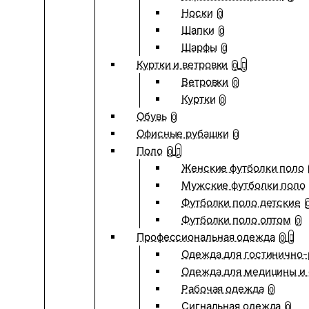
Носки
0
Шапки
0
Шарфы
0
Куртки и ветровки
0
Ветровки
0
Куртки
0
Обувь
0
Офисные рубашки
0
Поло
0
Женские футболки поло
Мужские футболки поло
Футболки поло детские
Футболки поло оптом
0
Профессиональная одежда
0
Одежда для гостинично
Одежда для медицины и 
Рабочая одежда
0
Сигнальная одежда
0