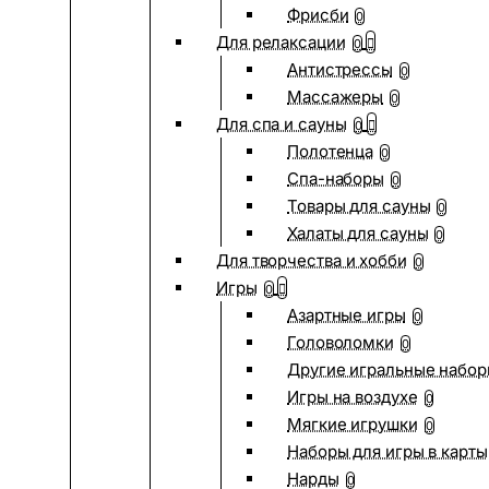
Фрисби
0
Для релаксации
0
Антистрессы
0
Массажеры
0
Для спа и сауны
0
Полотенца
0
Спа-наборы
0
Товары для сауны
0
Халаты для сауны
0
Для творчества и хобби
0
Игры
0
Азартные игры
0
Головоломки
0
Другие игральные набо
Игры на воздухе
0
Мягкие игрушки
0
Наборы для игры в карты
Нарды
0