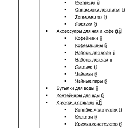
Рукавицы
0
Соломинки для питья
0
Термометры
0
Фартуки
0
Аксессуары для чая и кофе
0
Кофейники
0
Кофемашины
0
Наборы для кофе
0
Наборы для чая
0
Ситечки
0
Чайники
0
Чайные пары
0
Бутылки для воды
0
Контейнеры для еды
0
Кружки и стаканы
0
Коробки для кружек
0
Костеры
0
Кружка конструктор
0