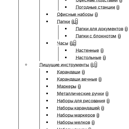
0
Погодные станции
0
Офисные наборы
0
Папки
0
Папки для документов
0
Папки с блокнотом
0
Часы
0
Настенные
0
Настольные
0
Пишущие инструменты
0
Карандаши
0
Карандаши вечные
0
Маркеры
0
Металлические ручки
0
Наборы для рисования
0
Наборы карандашей
0
Наборы маркеров
0
Наборы мелков
0