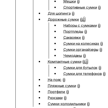
Мешки
0
Спортивные сумки
0
Для шопинга
0
Дорожные сумки
0
Наборы с сумками
0
Портпледы
0
Саквояжи
0
Сумки на колесиках
0
Сумки органайзеры
0
Чемоданы
0
Компактные сумки
0
Сумки для бутылок
0
Сумки для телефонов
0
На пояс
0
Пляжные сумки
0
Портфели
0
Рюкзаки
0
Сумки-холодильники
0