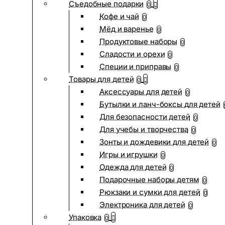
Съедобные подарки
0
Кофе и чай
0
Мёд и варенье
0
Продуктовые наборы
0
Сладости и орехи
0
Специи и приправы
0
Товары для детей
0
Аксессуары для детей
0
Бутылки и ланч-боксы для детей
Для безопасности детей
0
Для учебы и творчества
0
Зонты и дождевики для детей
0
Игры и игрушки
0
Одежда для детей
0
Подарочные наборы детям
0
Рюкзаки и сумки для детей
0
Электроника для детей
0
Упаковка
0