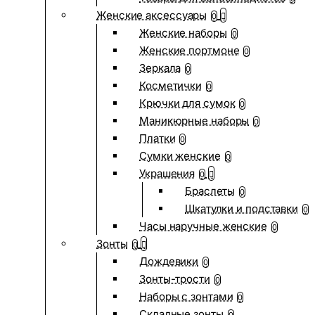
Женские аксессуары
0
Женские наборы
0
Женские портмоне
0
Зеркала
0
Косметички
0
Крючки для сумок
0
Маникюрные наборы
0
Платки
0
Сумки женские
0
Украшения
0
Браслеты
0
Шкатулки и подставки
0
Часы наручные женские
0
Зонты
0
Дождевики
0
Зонты-трости
0
Наборы с зонтами
0
Складные зонты