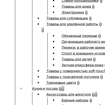
Сумки-холодильники
0
Товары для дома
0
Электроника
0
Товары для сублимации
0
Товары для удалённой работы
0
Обеденный перерыв
0
Организация рабочего м
Перекус в рабочее врем
Спорт в домашних услов
Товары для детей
0
Уютная атмосфера дома
Товары с поверхностью soft-touc
Товары с подсветкой логотипа
0
Трендовые цвета
0
Кухня и посуда
0
Аксессуары для алкоголя
0
Барные наборы
0