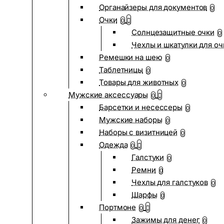
Органайзеры для документов
0
Очки
0
Солнцезащитные очки
0
Чехлы и шкатулки для оч
Ремешки на шею
0
Таблетницы
0
Товары для животных
0
Мужские аксессуары
0
Барсетки и несессеры
0
Мужские наборы
0
Наборы с визитницей
0
Одежда
0
Галстуки
0
Ремни
0
Чехлы для галстуков
0
Шарфы
0
Портмоне
0
Зажимы для денег
0