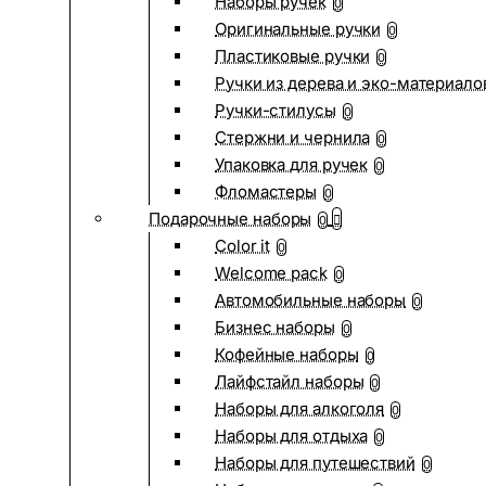
Наборы ручек
0
Оригинальные ручки
0
Пластиковые ручки
0
Ручки из дерева и эко-материало
Ручки-стилусы
0
Стержни и чернила
0
Упаковка для ручек
0
Фломастеры
0
Подарочные наборы
0
Color it
0
Welcome pack
0
Автомобильные наборы
0
Бизнес наборы
0
Кофейные наборы
0
Лайфстайл наборы
0
Наборы для алкоголя
0
Наборы для отдыха
0
Наборы для путешествий
0