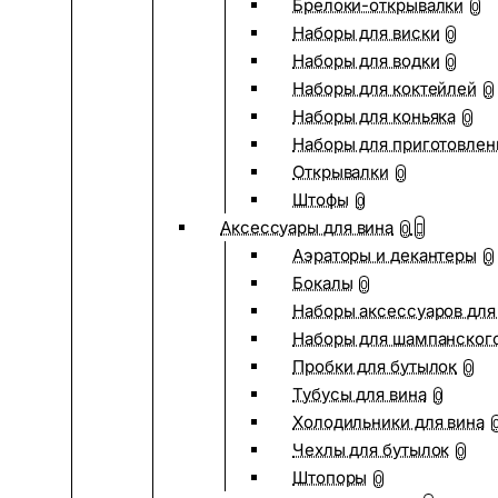
Брелоки-открывалки
0
Наборы для виски
0
Наборы для водки
0
Наборы для коктейлей
0
Наборы для коньяка
0
Наборы для приготовлен
Открывалки
0
Штофы
0
Аксессуары для вина
0
Аэраторы и декантеры
0
Бокалы
0
Наборы аксессуаров для
Наборы для шампанског
Пробки для бутылок
0
Тубусы для вина
0
Холодильники для вина
Чехлы для бутылок
0
Штопоры
0