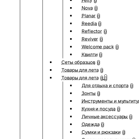
Felty
0
Nova
0
Planar
0
Reedia
0
Reflector
0
Reviver
0
Welcome pack
0
Квилти
0
Сеты образцов
0
Товары для лета
0
Товары для лета
0
Для отдыха и спорта
0
Зонты
0
Инструменты и мультиту
Кухня и посуда
0
Личные аксессуары
0
Одежда
0
Сумки и рюкзаки
0