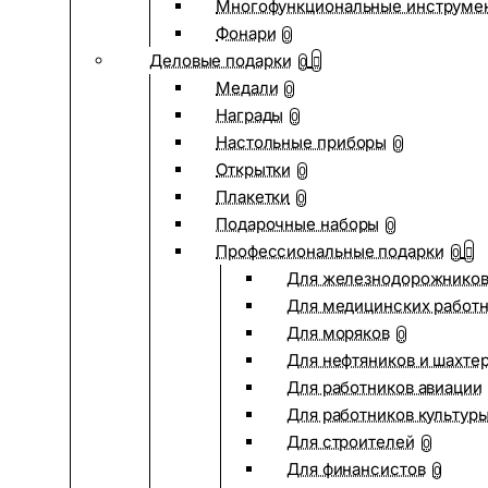
Многофункциональные инструме
Фонари
0
Деловые подарки
0
Медали
0
Награды
0
Настольные приборы
0
Открытки
0
Плакетки
0
Подарочные наборы
0
Профессиональные подарки
0
Для железнодорожнико
Для медицинских работ
Для моряков
0
Для нефтяников и шахте
Для работников авиации
Для работников культур
Для строителей
0
Для финансистов
0