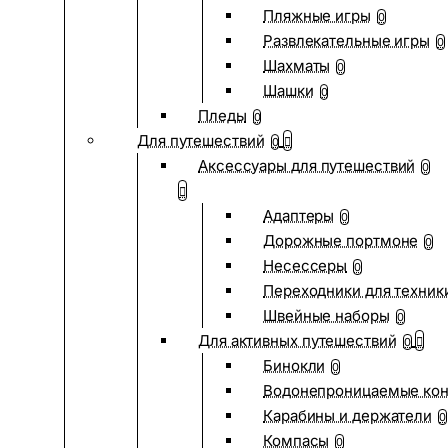
Пляжные игры
0
Развлекательные игры
0
Шахматы
0
Шашки
0
Пледы
0
Для путешествий
0
Аксессуары для путешествий
0
Адаптеры
0
Дорожные портмоне
0
Несессеры
0
Переходники для техник
Швейные наборы
0
Для активных путешествий
0
Бинокли
0
Водонепроницаемые ко
Карабины и держатели
0
Компасы
0