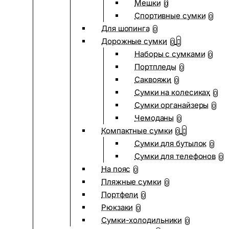
Мешки
0
Спортивные сумки
0
Для шопинга
0
Дорожные сумки
0
Наборы с сумками
0
Портпледы
0
Саквояжи
0
Сумки на колесиках
0
Сумки органайзеры
0
Чемоданы
0
Компактные сумки
0
Сумки для бутылок
0
Сумки для телефонов
0
На пояс
0
Пляжные сумки
0
Портфели
0
Рюкзаки
0
Сумки-холодильники
0