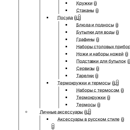
Кружки
0
Стаканы
0
Посуда
0
Блюда и подносы
0
Бутылки для воды
0
Графины
0
Наборы столовых прибо
Ножи и наборы ножей
0
Подставки для бутылок
0
Сервизы
0
Тарелки
0
Термокружки и термосы
0
Наборы с термосом
0
Термокружки
0
Термосы
0
Личные аксессуары
0
Аксессуары в русском стиле
0