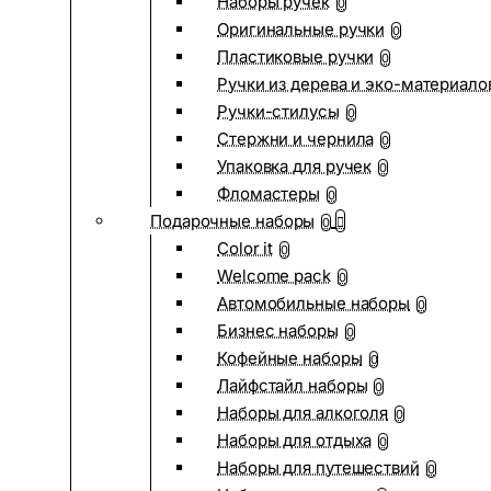
Наборы ручек
0
Оригинальные ручки
0
Пластиковые ручки
0
Ручки из дерева и эко-материало
Ручки-стилусы
0
Стержни и чернила
0
Упаковка для ручек
0
Фломастеры
0
Подарочные наборы
0
Color it
0
Welcome pack
0
Автомобильные наборы
0
Бизнес наборы
0
Кофейные наборы
0
Лайфстайл наборы
0
Наборы для алкоголя
0
Наборы для отдыха
0
Наборы для путешествий
0