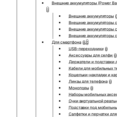
Внешние аккумуляторы (Power Ba
Внешние аккумуляторы
Внешние аккумуляторы с
Внешние аккумуляторы с
Внешние аккумуляторы 
Для смартфона
0
USB-переходники
0
Аксессуары для селфи
0
Держатели и подставки 
Кабели для мобильных т
Кошельки-накладки и ка
Линзы для телефона
0
Моноподы
0
Наборы мобильных аксе
Очки виртуальной реаль
Подставки под мобильн
Салфетки и перчатки для