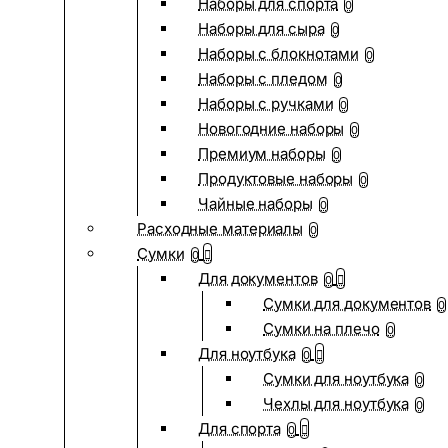
Наборы для спорта
0
Наборы для сыра
0
Наборы с блокнотами
0
Наборы с пледом
0
Наборы с ручками
0
Новогодние наборы
0
Премиум наборы
0
Продуктовые наборы
0
Чайные наборы
0
Расходные материалы
0
Сумки
0
Для документов
0
Сумки для документов
0
Сумки на плечо
0
Для ноутбука
0
Сумки для ноутбука
0
Чехлы для ноутбука
0
Для спорта
0