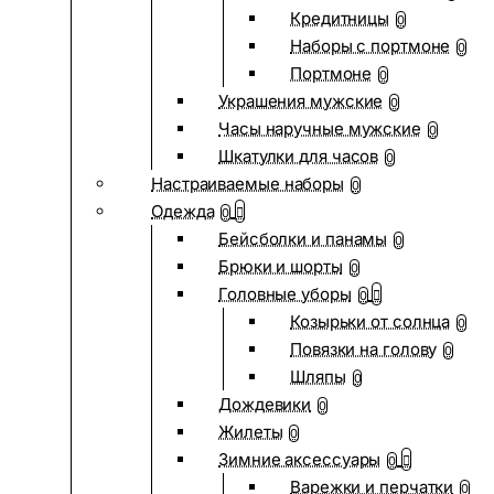
Кредитницы
0
Наборы с портмоне
0
Портмоне
0
Украшения мужские
0
Часы наручные мужские
0
Шкатулки для часов
0
Настраиваемые наборы
0
Одежда
0
Бейсболки и панамы
0
Брюки и шорты
0
Головные уборы
0
Козырьки от солнца
0
Повязки на голову
0
Шляпы
0
Дождевики
0
Жилеты
0
Зимние аксессуары
0
Варежки и перчатки
0