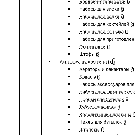
Брелоки-открывалки
0
Наборы для виски
0
Наборы для водки
0
Наборы для коктейлей
0
Наборы для коньяка
0
Наборы для приготовлен
Открывалки
0
Штофы
0
Аксессуары для вина
0
Аэраторы и декантеры
0
Бокалы
0
Наборы аксессуаров для
Наборы для шампанског
Пробки для бутылок
0
Тубусы для вина
0
Холодильники для вина
Чехлы для бутылок
0
Штопоры
0