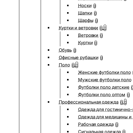
Носки
0
Шапки
0
Шарфы
0
Куртки и ветровки
0
Ветровки
0
Куртки
0
Обувь
0
Офисные рубашки
0
Поло
0
Женские футболки поло
Мужские футболки поло
Футболки поло детские
Футболки поло оптом
0
Профессиональная одежда
0
Одежда для гостинично
Одежда для медицины и 
Рабочая одежда
0
Сигнальная одежда
0