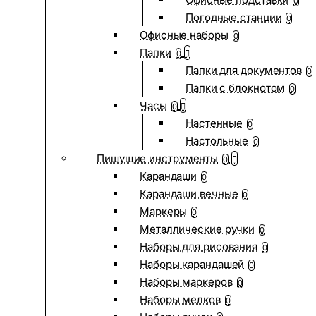
0
Погодные станции
0
Офисные наборы
0
Папки
0
Папки для документов
0
Папки с блокнотом
0
Часы
0
Настенные
0
Настольные
0
Пишущие инструменты
0
Карандаши
0
Карандаши вечные
0
Маркеры
0
Металлические ручки
0
Наборы для рисования
0
Наборы карандашей
0
Наборы маркеров
0
Наборы мелков
0