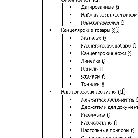
Датированные
0
Наборы с ежедневником
Недатированные
0
Канцелярские товары
0
Закладки
0
Канцелярские наборы
0
Канцелярские ножи
0
Линейки
0
Пеналы
0
Стикеры
0
Точилки
0
Настольные аксессуары
0
Держатели для визиток
Держатели для докумен
Календари
0
Калькуляторы
0
Настольные приборы
0
Офисные подставки