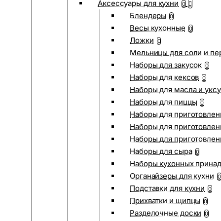
Аксессуары для кухни
0
Блендеры
0
Весы кухонные
0
Ложки
0
Мельницы для соли и пе
Наборы для закусок
0
Наборы для кексов
0
Наборы для масла и укс
Наборы для пиццы
0
Наборы для приготовлен
Наборы для приготовлен
Наборы для приготовлен
Наборы для сыра
0
Наборы кухонных прина
Органайзеры для кухни
0
Подставки для кухни
0
Прихватки и щипцы
0
Разделочные доски
0