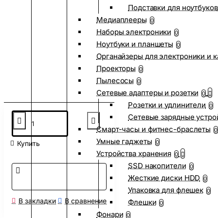
Подставки для ноутбуков
Медиаплееры
0
Наборы электроники
0
Ноутбуки и планшеты
0
Органайзеры для электроники и 
Проекторы
0
Пылесосы
0
Сетевые адаптеры и розетки
0
Розетки и удлинители
0
Сетевые зарядные устро
Смарт-часы и фитнес-браслеты
0
Умные гаджеты
0
Купить
Устройства хранения
0
SSD накопители
0
Жесткие диски HDD
0
Упаковка для флешек
0
В закладки
В сравнение
Флешки
0
Фонари
0