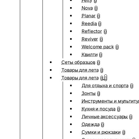
Felty
0
Nova
0
Planar
0
Reedia
0
Reflector
0
Reviver
0
Welcome pack
0
Квилти
0
Сеты образцов
0
Товары для лета
0
Товары для лета
0
Для отдыха и спорта
0
Зонты
0
Инструменты и мультиту
Кухня и посуда
0
Личные аксессуары
0
Одежда
0
Сумки и рюкзаки
0