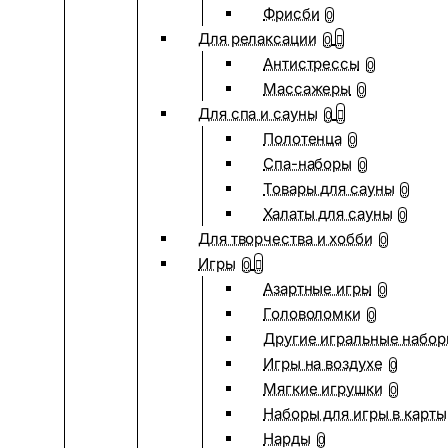
Фрисби
0
Для релаксации
0
Антистрессы
0
Массажеры
0
Для спа и сауны
0
Полотенца
0
Спа-наборы
0
Товары для сауны
0
Халаты для сауны
0
Для творчества и хобби
0
Игры
0
Азартные игры
0
Головоломки
0
Другие игральные набо
Игры на воздухе
0
Мягкие игрушки
0
Наборы для игры в карты
Нарды
0