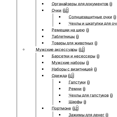
Органайзеры для документов
0
Очки
0
Солнцезащитные очки
0
Чехлы и шкатулки для оч
Ремешки на шею
0
Таблетницы
0
Товары для животных
0
Мужские аксессуары
0
Барсетки и несессеры
0
Мужские наборы
0
Наборы с визитницей
0
Одежда
0
Галстуки
0
Ремни
0
Чехлы для галстуков
0
Шарфы
0
Портмоне
0
Зажимы для денег
0