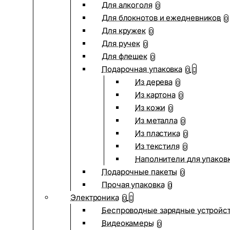
Для алкоголя
0
Для блокнотов и ежедневников
0
Для кружек
0
Для ручек
0
Для флешек
0
Подарочная упаковка
0
Из дерева
0
Из картона
0
Из кожи
0
Из металла
0
Из пластика
0
Из текстиля
0
Наполнители для упаков
Подарочные пакеты
0
Прочая упаковка
0
Электроника
0
Беспроводные зарядные устройств
Видеокамеры
0