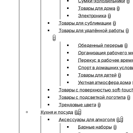
Сумки-холодильники
0
Товары для дома
0
Электроника
0
Товары для сублимации
0
Товары для удалённой работы
0
Обеденный перерыв
0
Организация рабочего м
Перекус в рабочее врем
Спорт в домашних услов
Товары для детей
0
Уютная атмосфера дома
Товары с поверхностью soft-touc
Товары с подсветкой логотипа
0
Трендовые цвета
0
Кухня и посуда
0
Аксессуары для алкоголя
0
Барные наборы
0