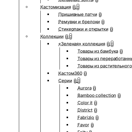
0
Кастомизация
0
Пришивные патчи
0
Ремувки и брелоки
0
Стикерпаки и открытки
0
Коллекции
0
«Зеленая» коллекция
0
Товары из бамбука
0
Товары из переработанн
Товары из растительного
Кастом360
0
Серии
0
Aurora
0
Bamboo collection
0
Color it
0
District
0
Fabrizio
0
Favor
0