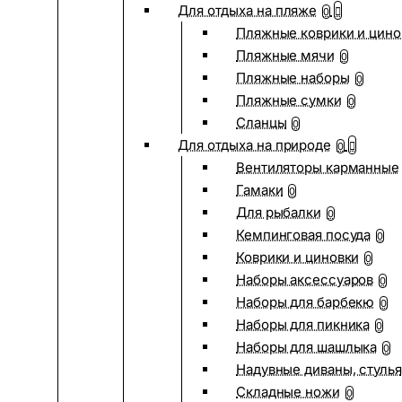
Для отдыха на пляже
0
Пляжные коврики и цино
Пляжные мячи
0
Пляжные наборы
0
Пляжные сумки
0
Сланцы
0
Для отдыха на природе
0
Вентиляторы карманные
Гамаки
0
Для рыбалки
0
Кемпинговая посуда
0
Коврики и циновки
0
Наборы аксессуаров
0
Наборы для барбекю
0
Наборы для пикника
0
Наборы для шашлыка
0
Надувные диваны, стулья
Складные ножи
0