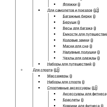
Фляжки
0
Для самолетов и поездов
0
Багажные бирки
0
Беруши
0
Весы для багажа
0
Емкости для путешестви
Кодовые замки
0
Маски для сна
0
Надувные подушки
0
Чехлы для одежды
0
Наборы для путешествий
0
Для спорта
0
Массажеры
0
Наборы для спорта
0
Спортивные аксессуары
0
Аксессуары для фитнеса
Браслеты
0
Коврики для фитнеса
0