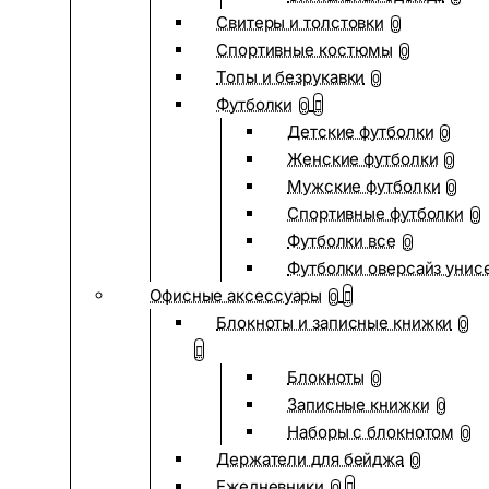
Свитеры и толстовки
0
Спортивные костюмы
0
Топы и безрукавки
0
Футболки
0
Детские футболки
0
Женские футболки
0
Мужские футболки
0
Спортивные футболки
0
Футболки все
0
Футболки оверсайз унис
Офисные аксессуары
0
Блокноты и записные книжки
0
Блокноты
0
Записные книжки
0
Наборы с блокнотом
0
Держатели для бейджа
0
Ежедневники
0