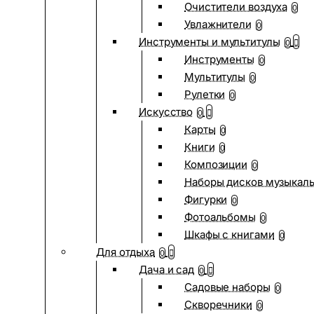
Очистители воздуха
0
Увлажнители
0
Инструменты и мультитулы
0
Инструменты
0
Мультитулы
0
Рулетки
0
Искусство
0
Карты
0
Книги
0
Композиции
0
Наборы дисков музыкал
Фигурки
0
Фотоальбомы
0
Шкафы с книгами
0
Для отдыха
0
Дача и сад
0
Садовые наборы
0
Скворечники
0