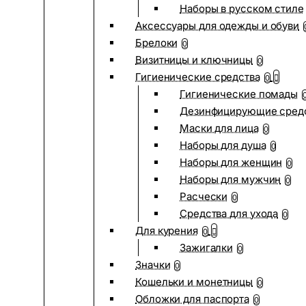
Наборы в русском стиле
Аксессуары для одежды и обуви
Брелоки
0
Визитницы и ключницы
0
Гигиенические средства
0
Гигиенические помады
Дезинфицирующие сред
Маски для лица
0
Наборы для душа
0
Наборы для женщин
0
Наборы для мужчин
0
Расчески
0
Средства для ухода
0
Для курения
0
Зажигалки
0
Значки
0
Кошельки и монетницы
0
Обложки для паспорта
0