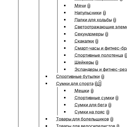
Мячи
0
Напульсники
0
Палки для ходьбы
0
Светоотражающие элем
Секундомеры
0
Скакалки
0
Смарт-часы и фитнес-бр
Спортивные полотенца
0
Шейкеры
0
Эспандеры и фитнес-рез
Спортивные бутылки
0
Сумки для спорта
0
Мешки
0
Спортивные сумки
0
Сумки для бега
0
Сумки на пояс
0
Товары для болельщиков
0
Товары для велосипедистов
0