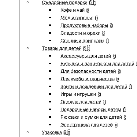
Съедобные подарки
0
Кофе и чай
0
Мёд и варенье
0
Продуктовые наборы
0
Сладости и орехи
0
Специи и приправы
0
Товары для детей
0
Аксессуары для детей
0
Бутылки и ланч-боксы для детей
Для безопасности детей
0
Для учебы и творчества
0
Зонты и дождевики для детей
0
Игры и игрушки
0
Одежда для детей
0
Подарочные наборы детям
0
Рюкзаки и сумки для детей
0
Электроника для детей
0
Упаковка
0