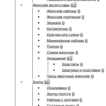
Женские аксессуары
0
Женские наборы
0
Женские портмоне
0
Зеркала
0
Косметички
0
Крючки для сумок
0
Маникюрные наборы
0
Платки
0
Сумки женские
0
Украшения
0
Браслеты
0
Шкатулки и подставки
0
Часы наручные женские
0
Зонты
0
Дождевики
0
Зонты-трости
0
Наборы с зонтами
0
Складные зонты