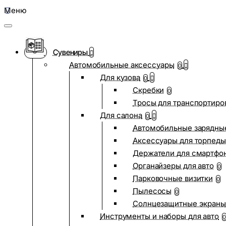
Меню
Сувениры
Автомобильные аксессуары
0
Для кузова
0
Скребки
0
Тросы для транспортиро
Для салона
0
Автомобильные зарядные
Аксессуары для торпеды
Держатели для смартфо
Органайзеры для авто
0
Парковочные визитки
0
Пылесосы
0
Солнцезащитные экраны
Инструменты и наборы для авто