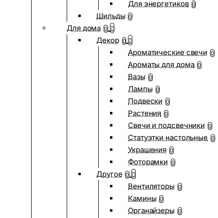
Для энергетиков
0
Шильды
0
Для дома
0
Декор
0
Ароматические свечи
0
Ароматы для дома
0
Вазы
0
Лампы
0
Подвески
0
Растения
0
Свечи и подсвечники
0
Статуэтки настольные
0
Украшения
0
Фоторамки
0
Другое
0
Вентиляторы
0
Камины
0
Органайзеры
0