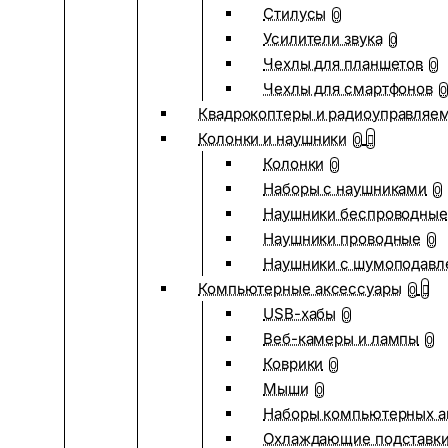
Стилусы
0
Усилители звука
0
Чехлы для планшетов
0
Чехлы для смартфонов
0
Квадрокоптеры и радиоуправляе
Колонки и наушники
0
Колонки
0
Наборы с наушниками
0
Наушники беспроводные
Наушники проводные
0
Наушники с шумоподав
Компьютерные аксессуары
0
USB-хабы
0
Веб-камеры и лампы
0
Коврики
0
Мыши
0
Наборы компьютерных а
Охлаждающие подставк