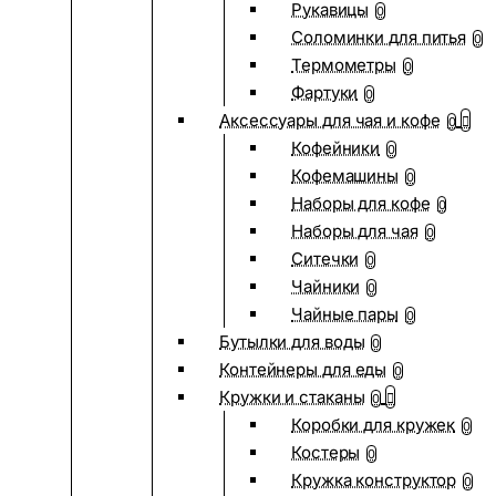
Рукавицы
0
Соломинки для питья
0
Термометры
0
Фартуки
0
Аксессуары для чая и кофе
0
Кофейники
0
Кофемашины
0
Наборы для кофе
0
Наборы для чая
0
Ситечки
0
Чайники
0
Чайные пары
0
Бутылки для воды
0
Контейнеры для еды
0
Кружки и стаканы
0
Коробки для кружек
0
Костеры
0
Кружка конструктор
0