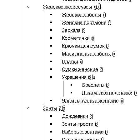
Женские аксессуары
0
Женские наборы
0
Женские портмоне
0
Зеркала
0
Косметички
0
Крючки для сумок
0
Маникюрные наборы
0
Платки
0
Сумки женские
0
Украшения
0
Браслеты
0
Шкатулки и подставки
0
Часы наручные женские
0
Зонты
0
Дождевики
0
Зонты-трости
0
Наборы с зонтами
0
Складные зонты