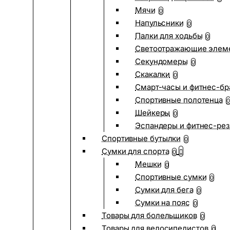
Мячи
0
Напульсники
0
Палки для ходьбы
0
Светоотражающие элем
Секундомеры
0
Скакалки
0
Смарт-часы и фитнес-бр
Спортивные полотенца
0
Шейкеры
0
Эспандеры и фитнес-рез
Спортивные бутылки
0
Сумки для спорта
0
Мешки
0
Спортивные сумки
0
Сумки для бега
0
Сумки на пояс
0
Товары для болельщиков
0
Товары для велосипедистов
0