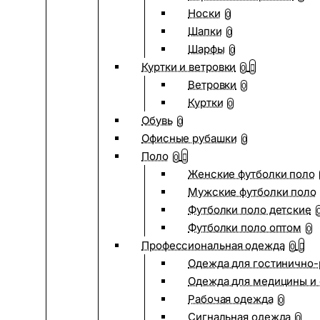
Носки
0
Шапки
0
Шарфы
0
Куртки и ветровки
0
Ветровки
0
Куртки
0
Обувь
0
Офисные рубашки
0
Поло
0
Женские футболки поло
Мужские футболки поло
Футболки поло детские
Футболки поло оптом
0
Профессиональная одежда
0
Одежда для гостинично
Одежда для медицины и 
Рабочая одежда
0
Сигнальная одежда
0