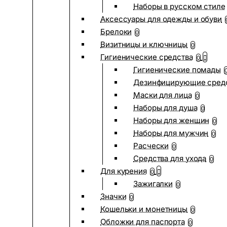
Наборы в русском стиле
Аксессуары для одежды и обуви
Брелоки
0
Визитницы и ключницы
0
Гигиенические средства
0
Гигиенические помады
Дезинфицирующие сред
Маски для лица
0
Наборы для душа
0
Наборы для женщин
0
Наборы для мужчин
0
Расчески
0
Средства для ухода
0
Для курения
0
Зажигалки
0
Значки
0
Кошельки и монетницы
0
Обложки для паспорта
0