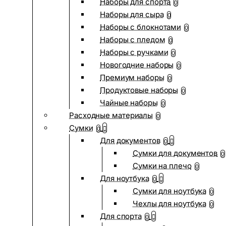
Наборы для спорта
0
Наборы для сыра
0
Наборы с блокнотами
0
Наборы с пледом
0
Наборы с ручками
0
Новогодние наборы
0
Премиум наборы
0
Продуктовые наборы
0
Чайные наборы
0
Расходные материалы
0
Сумки
0
Для документов
0
Сумки для документов
0
Сумки на плечо
0
Для ноутбука
0
Сумки для ноутбука
0
Чехлы для ноутбука
0
Для спорта
0