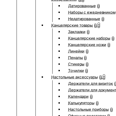
Датированные
0
Наборы с ежедневником
Недатированные
0
Канцелярские товары
0
Закладки
0
Канцелярские наборы
0
Канцелярские ножи
0
Линейки
0
Пеналы
0
Стикеры
0
Точилки
0
Настольные аксессуары
0
Держатели для визиток
Держатели для докумен
Календари
0
Калькуляторы
0
Настольные приборы
0
Офисные подставки