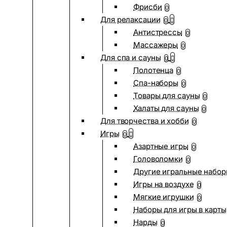
Фрисби
0
Для релаксации
0
Антистрессы
0
Массажеры
0
Для спа и сауны
0
Полотенца
0
Спа-наборы
0
Товары для сауны
0
Халаты для сауны
0
Для творчества и хобби
0
Игры
0
Азартные игры
0
Головоломки
0
Другие игральные набо
Игры на воздухе
0
Мягкие игрушки
0
Наборы для игры в карты
Нарды
0