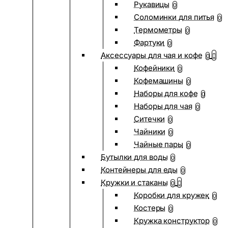
Рукавицы
0
Соломинки для питья
0
Термометры
0
Фартуки
0
Аксессуары для чая и кофе
0
Кофейники
0
Кофемашины
0
Наборы для кофе
0
Наборы для чая
0
Ситечки
0
Чайники
0
Чайные пары
0
Бутылки для воды
0
Контейнеры для еды
0
Кружки и стаканы
0
Коробки для кружек
0
Костеры
0
Кружка конструктор
0