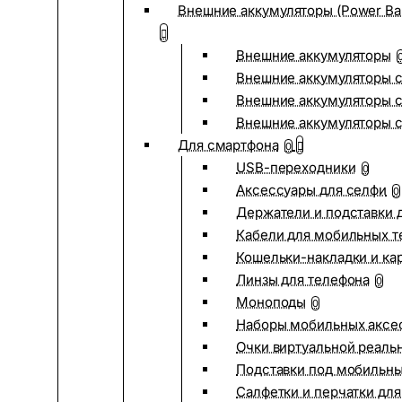
Внешние аккумуляторы (Power Ba
Внешние аккумуляторы
Внешние аккумуляторы с
Внешние аккумуляторы с
Внешние аккумуляторы 
Для смартфона
0
USB-переходники
0
Аксессуары для селфи
0
Держатели и подставки 
Кабели для мобильных т
Кошельки-накладки и ка
Линзы для телефона
0
Моноподы
0
Наборы мобильных аксе
Очки виртуальной реаль
Подставки под мобильн
Салфетки и перчатки для