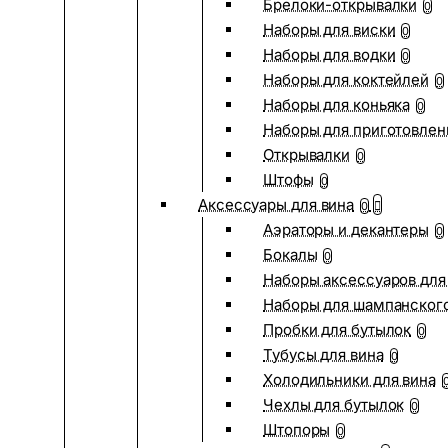
Брелоки-открывалки
0
Наборы для виски
0
Наборы для водки
0
Наборы для коктейлей
0
Наборы для коньяка
0
Наборы для приготовлен
Открывалки
0
Штофы
0
Аксессуары для вина
0
Аэраторы и декантеры
0
Бокалы
0
Наборы аксессуаров для
Наборы для шампанског
Пробки для бутылок
0
Тубусы для вина
0
Холодильники для вина
Чехлы для бутылок
0
Штопоры
0