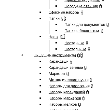
0
Погодные станции
0
Офисные наборы
0
Папки
0
Папки для документов
0
Папки с блокнотом
0
Часы
0
Настенные
0
Настольные
0
Пишущие инструменты
0
Карандаши
0
Карандаши вечные
0
Маркеры
0
Металлические ручки
0
Наборы для рисования
0
Наборы карандашей
0
Наборы маркеров
0
Наборы мелков
0