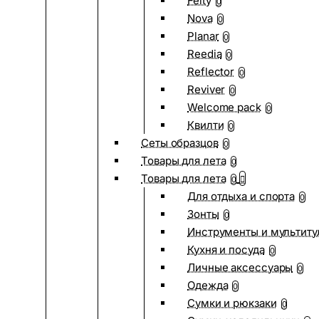
Felty
0
Nova
0
Planar
0
Reedia
0
Reflector
0
Reviver
0
Welcome pack
0
Квилти
0
Сеты образцов
0
Товары для лета
0
Товары для лета
0
Для отдыха и спорта
0
Зонты
0
Инструменты и мультиту
Кухня и посуда
0
Личные аксессуары
0
Одежда
0
Сумки и рюкзаки
0