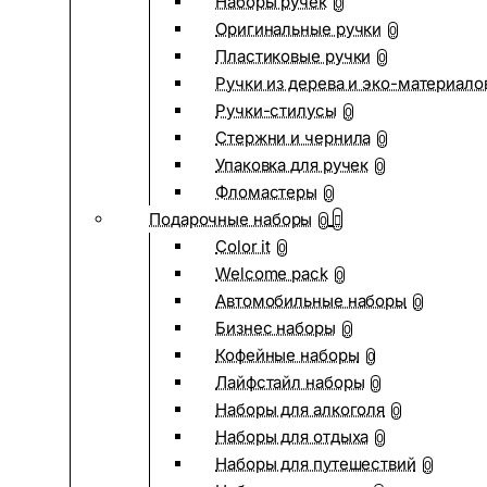
Наборы ручек
0
Оригинальные ручки
0
Пластиковые ручки
0
Ручки из дерева и эко-материало
Ручки-стилусы
0
Стержни и чернила
0
Упаковка для ручек
0
Фломастеры
0
Подарочные наборы
0
Color it
0
Welcome pack
0
Автомобильные наборы
0
Бизнес наборы
0
Кофейные наборы
0
Лайфстайл наборы
0
Наборы для алкоголя
0
Наборы для отдыха
0
Наборы для путешествий
0