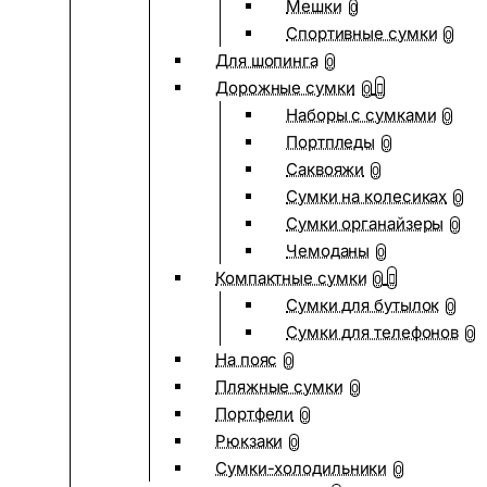
Мешки
0
Спортивные сумки
0
Для шопинга
0
Дорожные сумки
0
Наборы с сумками
0
Портпледы
0
Саквояжи
0
Сумки на колесиках
0
Сумки органайзеры
0
Чемоданы
0
Компактные сумки
0
Сумки для бутылок
0
Сумки для телефонов
0
На пояс
0
Пляжные сумки
0
Портфели
0
Рюкзаки
0
Сумки-холодильники
0