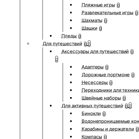
Пляжные игры
0
Развлекательные игры
0
Шахматы
0
Шашки
0
Пледы
0
Для путешествий
0
Аксессуары для путешествий
0
Адаптеры
0
Дорожные портмоне
0
Несессеры
0
Переходники для техник
Швейные наборы
0
Для активных путешествий
0
Бинокли
0
Водонепроницаемые ко
Карабины и держатели
0
Компасы
0