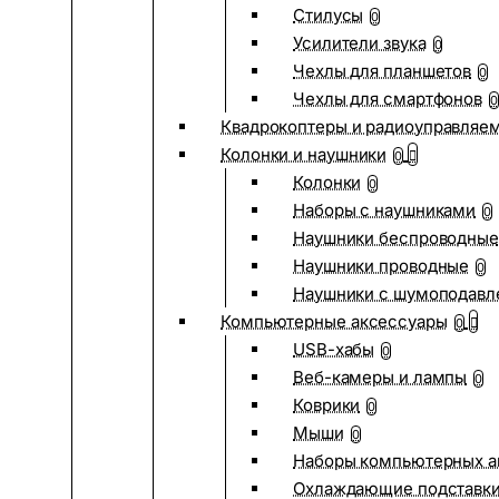
Стилусы
0
Усилители звука
0
Чехлы для планшетов
0
Чехлы для смартфонов
0
Квадрокоптеры и радиоуправляе
Колонки и наушники
0
Колонки
0
Наборы с наушниками
0
Наушники беспроводные
Наушники проводные
0
Наушники с шумоподав
Компьютерные аксессуары
0
USB-хабы
0
Веб-камеры и лампы
0
Коврики
0
Мыши
0
Наборы компьютерных а
Охлаждающие подставк