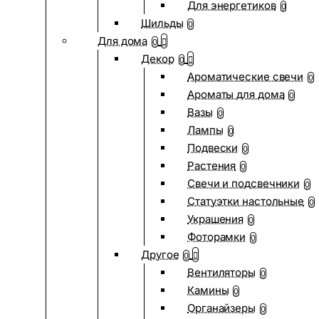
Для энергетиков
0
Шильды
0
Для дома
0
Декор
0
Ароматические свечи
0
Ароматы для дома
0
Вазы
0
Лампы
0
Подвески
0
Растения
0
Свечи и подсвечники
0
Статуэтки настольные
0
Украшения
0
Фоторамки
0
Другое
0
Вентиляторы
0
Камины
0
Органайзеры
0