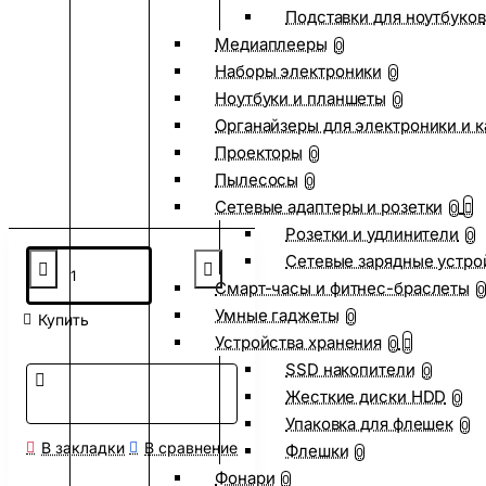
Подставки для ноутбуков
Медиаплееры
0
Наборы электроники
0
Ноутбуки и планшеты
0
Органайзеры для электроники и 
Проекторы
0
Пылесосы
0
Сетевые адаптеры и розетки
0
Розетки и удлинители
0
Сетевые зарядные устро
Смарт-часы и фитнес-браслеты
0
Умные гаджеты
0
Купить
Устройства хранения
0
SSD накопители
0
Жесткие диски HDD
0
Упаковка для флешек
0
В закладки
В сравнение
Флешки
0
Фонари
0