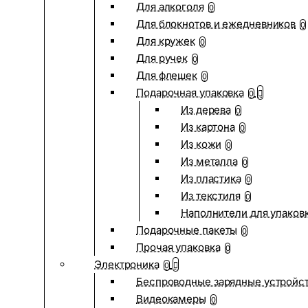
Для алкоголя
0
Для блокнотов и ежедневников
0
Для кружек
0
Для ручек
0
Для флешек
0
Подарочная упаковка
0
Из дерева
0
Из картона
0
Из кожи
0
Из металла
0
Из пластика
0
Из текстиля
0
Наполнители для упаков
Подарочные пакеты
0
Прочая упаковка
0
Электроника
0
Беспроводные зарядные устройств
Видеокамеры
0