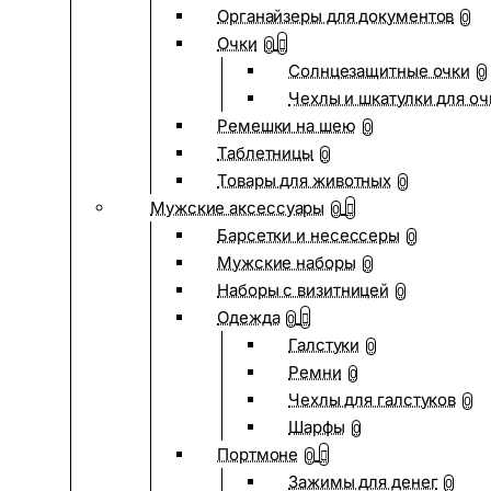
Органайзеры для документов
0
Очки
0
Солнцезащитные очки
0
Чехлы и шкатулки для оч
Ремешки на шею
0
Таблетницы
0
Товары для животных
0
Мужские аксессуары
0
Барсетки и несессеры
0
Мужские наборы
0
Наборы с визитницей
0
Одежда
0
Галстуки
0
Ремни
0
Чехлы для галстуков
0
Шарфы
0
Портмоне
0
Зажимы для денег
0