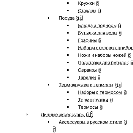
Кружки
0
Стаканы
0
Посуда
0
Блюда и подносы
0
Бутылки для воды
0
Графины
0
Наборы столовых прибо
Ножи и наборы ножей
0
Подставки для бутылок
0
Сервизы
0
Тарелки
0
Термокружки и термосы
0
Наборы с термосом
0
Термокружки
0
Термосы
0
Личные аксессуары
0
Аксессуары в русском стиле
0