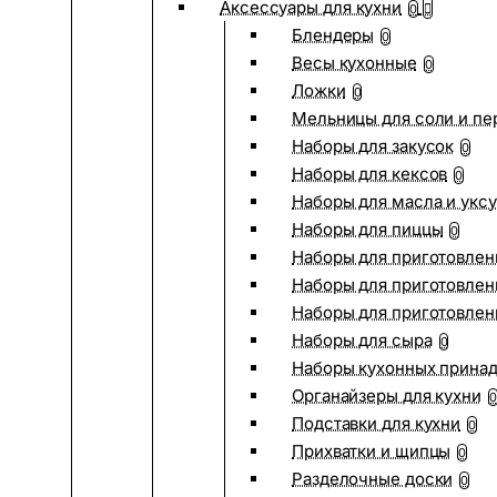
Аксессуары для кухни
0
Блендеры
0
Весы кухонные
0
Ложки
0
Мельницы для соли и пе
Наборы для закусок
0
Наборы для кексов
0
Наборы для масла и укс
Наборы для пиццы
0
Наборы для приготовлен
Наборы для приготовлен
Наборы для приготовлен
Наборы для сыра
0
Наборы кухонных прина
Органайзеры для кухни
0
Подставки для кухни
0
Прихватки и щипцы
0
Разделочные доски
0