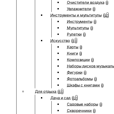
Очистители воздуха
0
Увлажнители
0
Инструменты и мультитулы
0
Инструменты
0
Мультитулы
0
Рулетки
0
Искусство
0
Карты
0
Книги
0
Композиции
0
Наборы дисков музыкал
Фигурки
0
Фотоальбомы
0
Шкафы с книгами
0
Для отдыха
0
Дача и сад
0
Садовые наборы
0
Скворечники
0