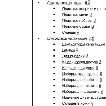
Для отдыха на пляже
0
Пляжные коврики и цино
Пляжные мячи
0
Пляжные наборы
0
Пляжные сумки
0
Сланцы
0
Для отдыха на природе
0
Вентиляторы карманные
Гамаки
0
Для рыбалки
0
Кемпинговая посуда
0
Коврики и циновки
0
Наборы аксессуаров
0
Наборы для барбекю
0
Наборы для пикника
0
Наборы для шашлыка
0
Надувные диваны, стулья
Складные ножи
0