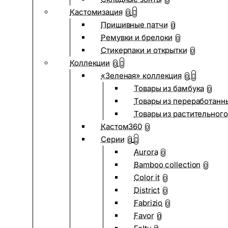
0
Кастомизация
0
Пришивные патчи
0
Ремувки и брелоки
0
Стикерпаки и открытки
0
Коллекции
0
«Зеленая» коллекция
0
Товары из бамбука
0
Товары из переработанн
Товары из растительного
Кастом360
0
Серии
0
Aurora
0
Bamboo collection
0
Color it
0
District
0
Fabrizio
0
Favor
0