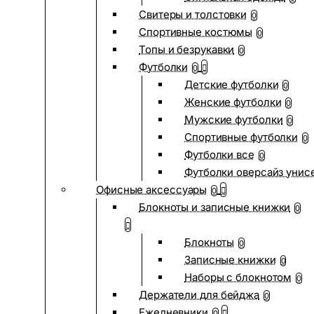
Свитеры и толстовки
0
Спортивные костюмы
0
Топы и безрукавки
0
Футболки
0
Детские футболки
0
Женские футболки
0
Мужские футболки
0
Спортивные футболки
0
Футболки все
0
Футболки оверсайз унис
Офисные аксессуары
0
Блокноты и записные книжки
0
Блокноты
0
Записные книжки
0
Наборы с блокнотом
0
Держатели для бейджа
0
Ежедневники
0