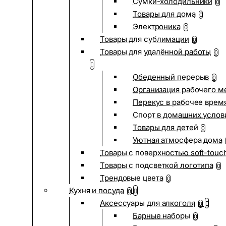
Сумки-холодильники
0
Товары для дома
0
Электроника
0
Товары для сублимации
0
Товары для удалённой работы
0
Обеденный перерыв
0
Организация рабочего м
Перекус в рабочее врем
Спорт в домашних услов
Товары для детей
0
Уютная атмосфера дома
Товары с поверхностью soft-touc
Товары с подсветкой логотипа
0
Трендовые цвета
0
Кухня и посуда
0
Аксессуары для алкоголя
0
Барные наборы
0