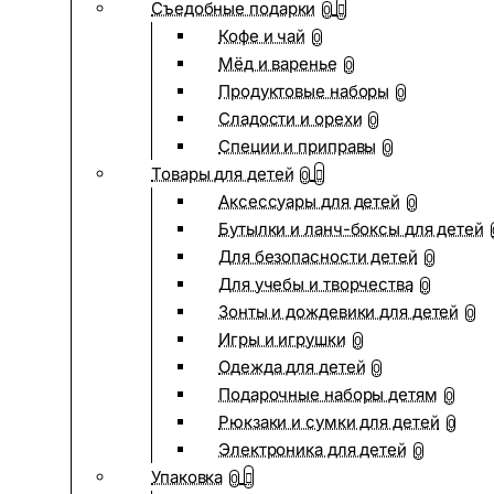
Съедобные подарки
0
Кофе и чай
0
Мёд и варенье
0
Продуктовые наборы
0
Сладости и орехи
0
Специи и приправы
0
Товары для детей
0
Аксессуары для детей
0
Бутылки и ланч-боксы для детей
Для безопасности детей
0
Для учебы и творчества
0
Зонты и дождевики для детей
0
Игры и игрушки
0
Одежда для детей
0
Подарочные наборы детям
0
Рюкзаки и сумки для детей
0
Электроника для детей
0
Упаковка
0