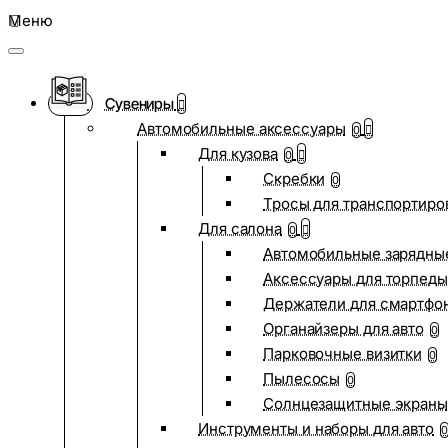
Меню
Сувениры
Автомобильные аксессуары
0
Для кузова
0
Скребки
0
Тросы для транспортиро
Для салона
0
Автомобильные зарядные
Аксессуары для торпеды
Держатели для смартфо
Органайзеры для авто
0
Парковочные визитки
0
Пылесосы
0
Солнцезащитные экраны
Инструменты и наборы для авто