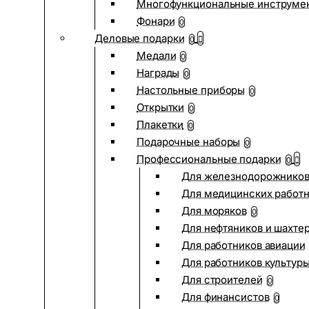
Многофункциональные инструме
Фонари
0
Деловые подарки
0
Медали
0
Награды
0
Настольные приборы
0
Открытки
0
Плакетки
0
Подарочные наборы
0
Профессиональные подарки
0
Для железнодорожнико
Для медицинских работ
Для моряков
0
Для нефтяников и шахте
Для работников авиации
Для работников культур
Для строителей
0
Для финансистов
0