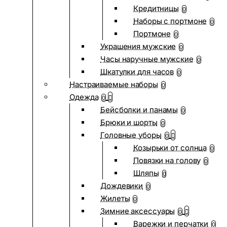
Кредитницы
0
Наборы с портмоне
0
Портмоне
0
Украшения мужские
0
Часы наручные мужские
0
Шкатулки для часов
0
Настраиваемые наборы
0
Одежда
0
Бейсболки и панамы
0
Брюки и шорты
0
Головные уборы
0
Козырьки от солнца
0
Повязки на голову
0
Шляпы
0
Дождевики
0
Жилеты
0
Зимние аксессуары
0
Варежки и перчатки
0