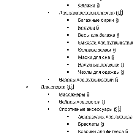
Фляжки
0
Для самолетов и поездов
0
Багажные бирки
0
Беруши
0
Весы для багажа
0
Емкости для путешестви
Кодовые замки
0
Маски для сна
0
Надувные подушки
0
Чехлы для одежды
0
Наборы для путешествий
0
Для спорта
0
Массажеры
0
Наборы для спорта
0
Спортивные аксессуары
0
Аксессуары для фитнеса
Браслеты
0
Коврики для фитнеса
0