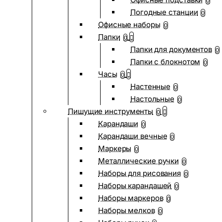
0
Погодные станции
0
Офисные наборы
0
Папки
0
Папки для документов
0
Папки с блокнотом
0
Часы
0
Настенные
0
Настольные
0
Пишущие инструменты
0
Карандаши
0
Карандаши вечные
0
Маркеры
0
Металлические ручки
0
Наборы для рисования
0
Наборы карандашей
0
Наборы маркеров
0
Наборы мелков
0