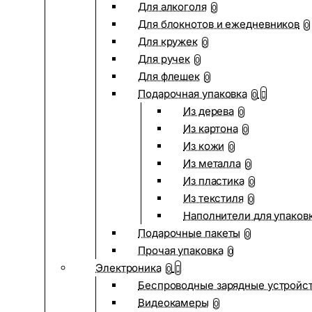
Для алкоголя
0
Для блокнотов и ежедневников
0
Для кружек
0
Для ручек
0
Для флешек
0
Подарочная упаковка
0
Из дерева
0
Из картона
0
Из кожи
0
Из металла
0
Из пластика
0
Из текстиля
0
Наполнители для упаков
Подарочные пакеты
0
Прочая упаковка
0
Электроника
0
Беспроводные зарядные устройств
Видеокамеры
0