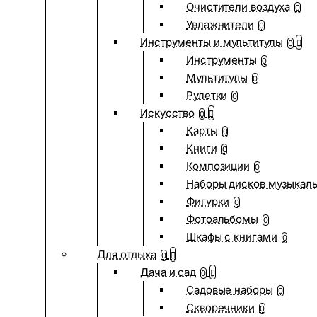
Очистители воздуха
0
Увлажнители
0
Инструменты и мультитулы
0
Инструменты
0
Мультитулы
0
Рулетки
0
Искусство
0
Карты
0
Книги
0
Композиции
0
Наборы дисков музыкал
Фигурки
0
Фотоальбомы
0
Шкафы с книгами
0
Для отдыха
0
Дача и сад
0
Садовые наборы
0
Скворечники
0