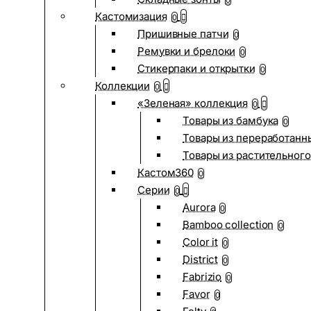
0
Кастомизация
0
Пришивные патчи
0
Ремувки и брелоки
0
Стикерпаки и открытки
0
Коллекции
0
«Зеленая» коллекция
0
Товары из бамбука
0
Товары из переработанн
Товары из растительного
Кастом360
0
Серии
0
Aurora
0
Bamboo collection
0
Color it
0
District
0
Fabrizio
0
Favor
0