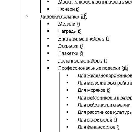
Многофункциональные инструме
Фонари
0
Деловые подарки
0
Медали
0
Награды
0
Настольные приборы
0
Открытки
0
Плакетки
0
Подарочные наборы
0
Профессиональные подарки
0
Для железнодорожнико
Для медицинских работ
Для моряков
0
Для нефтяников и шахте
Для работников авиации
Для работников культур
Для строителей
0
Для финансистов
0