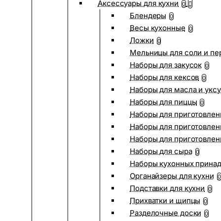
Аксессуары для кухни
0
Блендеры
0
Весы кухонные
0
Ложки
0
Мельницы для соли и пе
Наборы для закусок
0
Наборы для кексов
0
Наборы для масла и укс
Наборы для пиццы
0
Наборы для приготовлен
Наборы для приготовлен
Наборы для приготовлен
Наборы для сыра
0
Наборы кухонных прина
Органайзеры для кухни
0
Подставки для кухни
0
Прихватки и щипцы
0
Разделочные доски
0