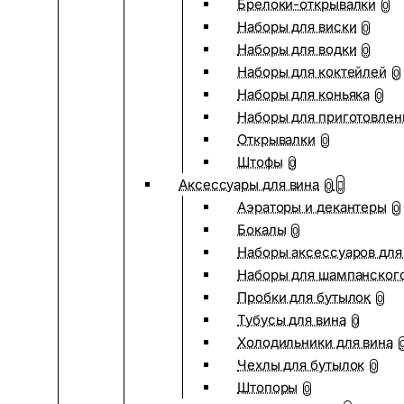
Брелоки-открывалки
0
Наборы для виски
0
Наборы для водки
0
Наборы для коктейлей
0
Наборы для коньяка
0
Наборы для приготовлен
Открывалки
0
Штофы
0
Аксессуары для вина
0
Аэраторы и декантеры
0
Бокалы
0
Наборы аксессуаров для
Наборы для шампанског
Пробки для бутылок
0
Тубусы для вина
0
Холодильники для вина
Чехлы для бутылок
0
Штопоры
0