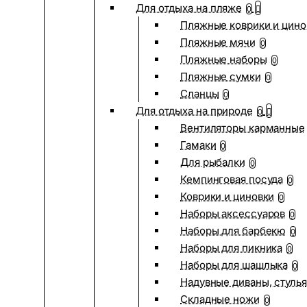
Для отдыха на пляже
0
Пляжные коврики и цино
Пляжные мячи
0
Пляжные наборы
0
Пляжные сумки
0
Сланцы
0
Для отдыха на природе
0
Вентиляторы карманные
Гамаки
0
Для рыбалки
0
Кемпинговая посуда
0
Коврики и циновки
0
Наборы аксессуаров
0
Наборы для барбекю
0
Наборы для пикника
0
Наборы для шашлыка
0
Надувные диваны, стулья
Складные ножи
0