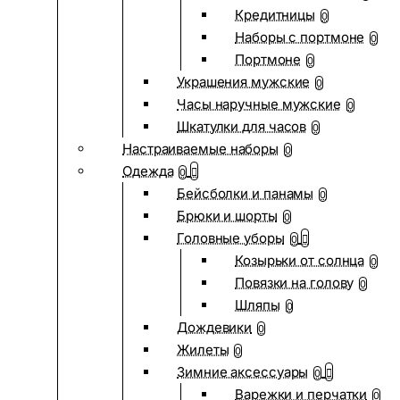
Кредитницы
0
Наборы с портмоне
0
Портмоне
0
Украшения мужские
0
Часы наручные мужские
0
Шкатулки для часов
0
Настраиваемые наборы
0
Одежда
0
Бейсболки и панамы
0
Брюки и шорты
0
Головные уборы
0
Козырьки от солнца
0
Повязки на голову
0
Шляпы
0
Дождевики
0
Жилеты
0
Зимние аксессуары
0
Варежки и перчатки
0