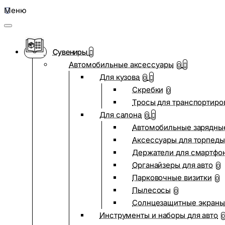
Меню
Сувениры
Автомобильные аксессуары
0
Для кузова
0
Скребки
0
Тросы для транспортиро
Для салона
0
Автомобильные зарядные
Аксессуары для торпеды
Держатели для смартфо
Органайзеры для авто
0
Парковочные визитки
0
Пылесосы
0
Солнцезащитные экраны
Инструменты и наборы для авто