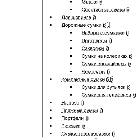
Мешки
0
Спортивные сумки
0
Для шопинга
0
Дорожные сумки
0
Наборы с сумками
0
Портпледы
0
Саквояжи
0
Сумки на колесиках
0
Сумки органайзеры
0
Чемоданы
0
Компактные сумки
0
Сумки для бутылок
0
Сумки для телефонов
0
На пояс
0
Пляжные сумки
0
Портфели
0
Рюкзаки
0
Сумки-холодильники
0