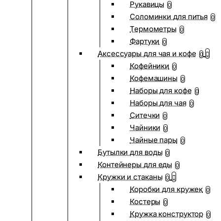
Рукавицы
0
Соломинки для питья
0
Термометры
0
Фартуки
0
Аксессуары для чая и кофе
0
Кофейники
0
Кофемашины
0
Наборы для кофе
0
Наборы для чая
0
Ситечки
0
Чайники
0
Чайные пары
0
Бутылки для воды
0
Контейнеры для еды
0
Кружки и стаканы
0
Коробки для кружек
0
Костеры
0
Кружка конструктор
0