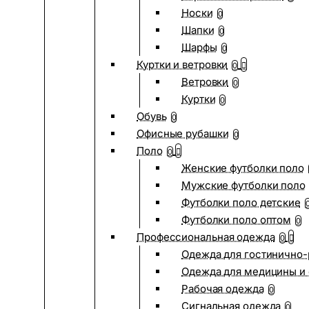
Носки
0
Шапки
0
Шарфы
0
Куртки и ветровки
0
Ветровки
0
Куртки
0
Обувь
0
Офисные рубашки
0
Поло
0
Женские футболки поло
Мужские футболки поло
Футболки поло детские
Футболки поло оптом
0
Профессиональная одежда
0
Одежда для гостинично
Одежда для медицины и 
Рабочая одежда
0
Сигнальная одежда
0