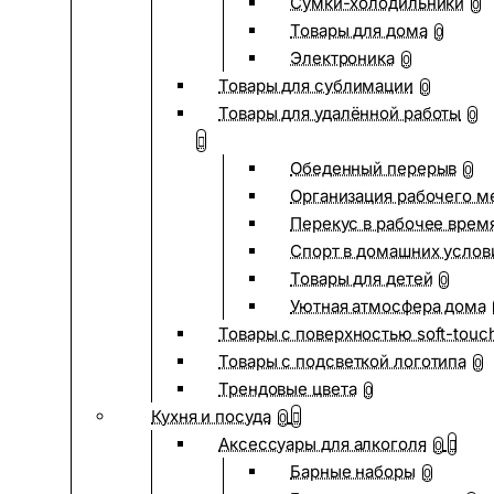
Сумки-холодильники
0
Товары для дома
0
Электроника
0
Товары для сублимации
0
Товары для удалённой работы
0
Обеденный перерыв
0
Организация рабочего м
Перекус в рабочее врем
Спорт в домашних услов
Товары для детей
0
Уютная атмосфера дома
Товары с поверхностью soft-touc
Товары с подсветкой логотипа
0
Трендовые цвета
0
Кухня и посуда
0
Аксессуары для алкоголя
0
Барные наборы
0