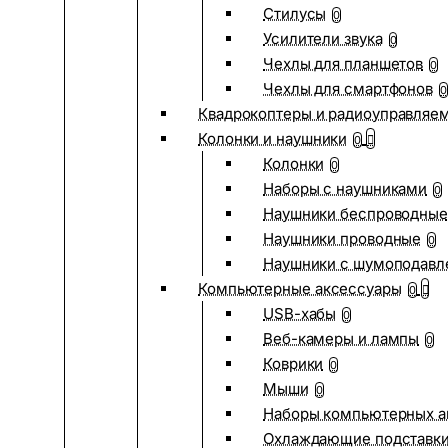
Стилусы
0
Усилители звука
0
Чехлы для планшетов
0
Чехлы для смартфонов
0
Квадрокоптеры и радиоуправляе
Колонки и наушники
0
Колонки
0
Наборы с наушниками
0
Наушники беспроводные
Наушники проводные
0
Наушники с шумоподав
Компьютерные аксессуары
0
USB-хабы
0
Веб-камеры и лампы
0
Коврики
0
Мыши
0
Наборы компьютерных а
Охлаждающие подставк