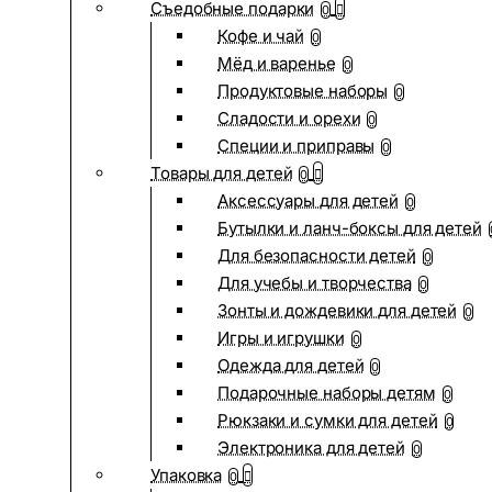
Съедобные подарки
0
Кофе и чай
0
Мёд и варенье
0
Продуктовые наборы
0
Сладости и орехи
0
Специи и приправы
0
Товары для детей
0
Аксессуары для детей
0
Бутылки и ланч-боксы для детей
Для безопасности детей
0
Для учебы и творчества
0
Зонты и дождевики для детей
0
Игры и игрушки
0
Одежда для детей
0
Подарочные наборы детям
0
Рюкзаки и сумки для детей
0
Электроника для детей
0
Упаковка
0