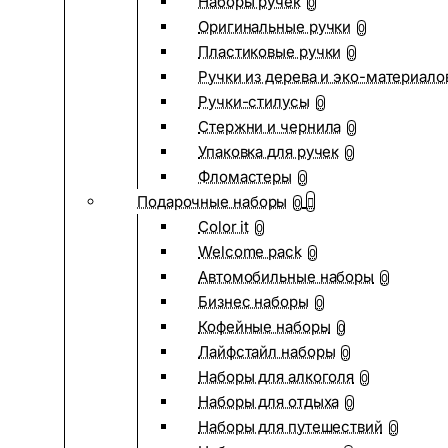
Наборы ручек
0
Оригинальные ручки
0
Пластиковые ручки
0
Ручки из дерева и эко-материало
Ручки-стилусы
0
Стержни и чернила
0
Упаковка для ручек
0
Фломастеры
0
Подарочные наборы
0
Color it
0
Welcome pack
0
Автомобильные наборы
0
Бизнес наборы
0
Кофейные наборы
0
Лайфстайл наборы
0
Наборы для алкоголя
0
Наборы для отдыха
0
Наборы для путешествий
0