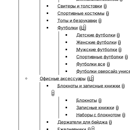
Свитеры и толстовки
0
Спортивные костюмы
0
Топы и безрукавки
0
Футболки
0
Детские футболки
0
Женские футболки
0
Мужские футболки
0
Спортивные футболки
0
Футболки все
0
Футболки оверсайз унис
Офисные аксессуары
0
Блокноты и записные книжки
0
Блокноты
0
Записные книжки
0
Наборы с блокнотом
0
Держатели для бейджа
0
Ежедневники
0