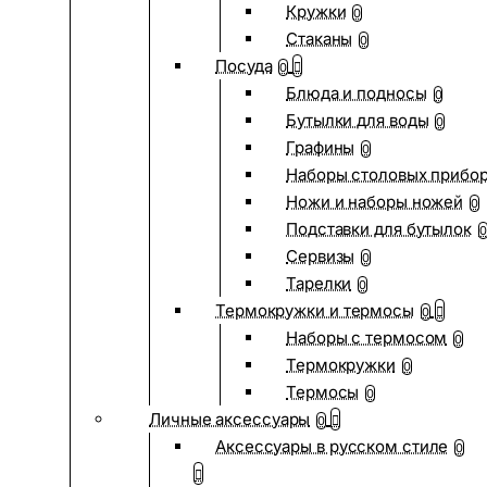
Кружки
0
Стаканы
0
Посуда
0
Блюда и подносы
0
Бутылки для воды
0
Графины
0
Наборы столовых прибо
Ножи и наборы ножей
0
Подставки для бутылок
0
Сервизы
0
Тарелки
0
Термокружки и термосы
0
Наборы с термосом
0
Термокружки
0
Термосы
0
Личные аксессуары
0
Аксессуары в русском стиле
0