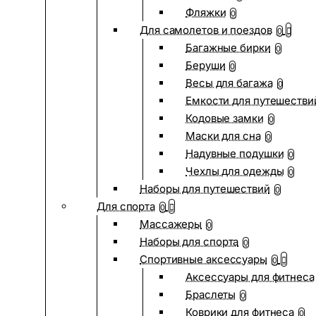
Фляжки
0
Для самолетов и поездов
0
Багажные бирки
0
Беруши
0
Весы для багажа
0
Емкости для путешестви
Кодовые замки
0
Маски для сна
0
Надувные подушки
0
Чехлы для одежды
0
Наборы для путешествий
0
Для спорта
0
Массажеры
0
Наборы для спорта
0
Спортивные аксессуары
0
Аксессуары для фитнеса
Браслеты
0
Коврики для фитнеса
0