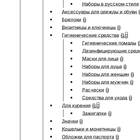
Наборы в русском стиле
Аксессуары для одежды и обуви
Брелоки
0
Визитницы и ключницы
0
Гигиенические средства
0
Гигиенические помады
Дезинфицирующие сред
Маски для лица
0
Наборы для душа
0
Наборы для женщин
0
Наборы для мужчин
0
Расчески
0
Средства для ухода
0
Для курения
0
Зажигалки
0
Значки
0
Кошельки и монетницы
0
Обложки для паспорта
0