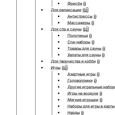
Фрисби
0
Для релаксации
0
Антистрессы
0
Массажеры
0
Для спа и сауны
0
Полотенца
0
Спа-наборы
0
Товары для сауны
0
Халаты для сауны
0
Для творчества и хобби
0
Игры
0
Азартные игры
0
Головоломки
0
Другие игральные набо
Игры на воздухе
0
Мягкие игрушки
0
Наборы для игры в карты
Нарды
0