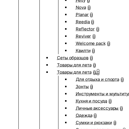
Felty
0
Nova
0
Planar
0
Reedia
0
Reflector
0
Reviver
0
Welcome pack
0
Квилти
0
Сеты образцов
0
Товары для лета
0
Товары для лета
0
Для отдыха и спорта
0
Зонты
0
Инструменты и мультиту
Кухня и посуда
0
Личные аксессуары
0
Одежда
0
Сумки и рюкзаки
0