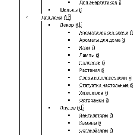
Для энергетиков
0
Шильды
0
Для дома
0
Декор
0
Ароматические свечи
0
Ароматы для дома
0
Вазы
0
Лампы
0
Подвески
0
Растения
0
Свечи и подсвечники
0
Статуэтки настольные
0
Украшения
0
Фоторамки
0
Другое
0
Вентиляторы
0
Камины
0
Органайзеры
0