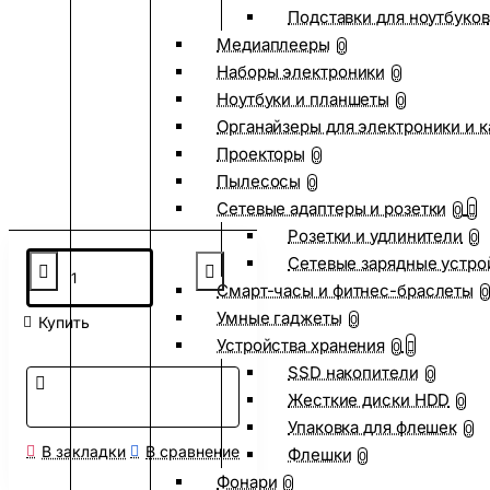
Подставки для ноутбуков
Медиаплееры
0
Наборы электроники
0
Ноутбуки и планшеты
0
Органайзеры для электроники и 
Проекторы
0
Пылесосы
0
Сетевые адаптеры и розетки
0
Розетки и удлинители
0
Сетевые зарядные устро
Смарт-часы и фитнес-браслеты
0
Умные гаджеты
0
Купить
Устройства хранения
0
SSD накопители
0
Жесткие диски HDD
0
Упаковка для флешек
0
В закладки
В сравнение
Флешки
0
Фонари
0