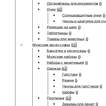
Органайзеры для документов
0
Очки
0
Солнцезащитные очки
0
Чехлы и шкатулки для оч
Ремешки на шею
0
Таблетницы
0
Товары для животных
0
Мужские аксессуары
0
Барсетки и несессеры
0
Мужские наборы
0
Наборы с визитницей
0
Одежда
0
Галстуки
0
Ремни
0
Чехлы для галстуков
0
Шарфы
0
Портмоне
0
Зажимы для денег
0