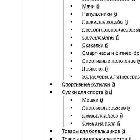
Мячи
0
Напульсники
0
Палки для ходьбы
0
Светоотражающие элем
Секундомеры
0
Скакалки
0
Смарт-часы и фитнес-бр
Спортивные полотенца
0
Шейкеры
0
Эспандеры и фитнес-рез
Спортивные бутылки
0
Сумки для спорта
0
Мешки
0
Спортивные сумки
0
Сумки для бега
0
Сумки на пояс
0
Товары для болельщиков
0
Товары для велосипедистов
0