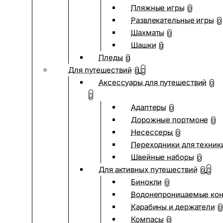
Пляжные игры
0
Развлекательные игры
0
Шахматы
0
Шашки
0
Пледы
0
Для путешествий
0
Аксессуары для путешествий
0
Адаптеры
0
Дорожные портмоне
0
Несессеры
0
Переходники для техник
Швейные наборы
0
Для активных путешествий
0
Бинокли
0
Водонепроницаемые ко
Карабины и держатели
0
Компасы
0