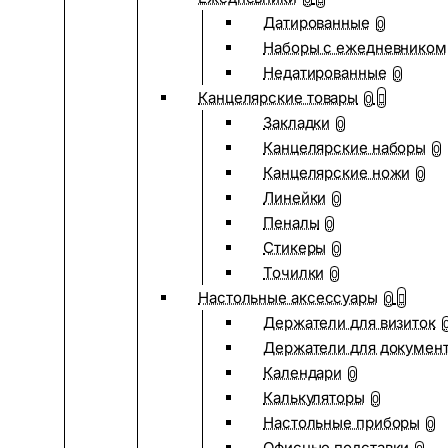
Датированные
0
Наборы с ежедневником
Недатированные
0
Канцелярские товары
0
Закладки
0
Канцелярские наборы
0
Канцелярские ножи
0
Линейки
0
Пеналы
0
Стикеры
0
Точилки
0
Настольные аксессуары
0
Держатели для визиток
Держатели для докумен
Календари
0
Калькуляторы
0
Настольные приборы
0
Офисные подставки