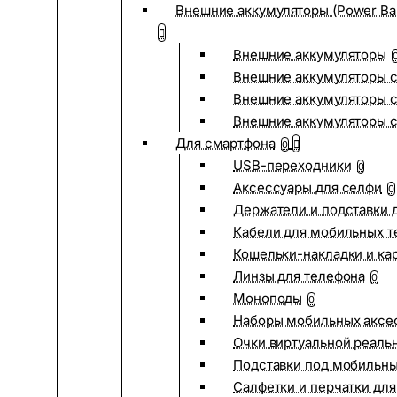
Внешние аккумуляторы (Power Ba
Внешние аккумуляторы
Внешние аккумуляторы с
Внешние аккумуляторы с
Внешние аккумуляторы 
Для смартфона
0
USB-переходники
0
Аксессуары для селфи
0
Держатели и подставки 
Кабели для мобильных т
Кошельки-накладки и ка
Линзы для телефона
0
Моноподы
0
Наборы мобильных аксе
Очки виртуальной реаль
Подставки под мобильн
Салфетки и перчатки для