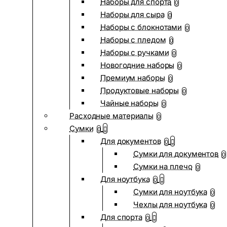
Наборы для спорта
0
Наборы для сыра
0
Наборы с блокнотами
0
Наборы с пледом
0
Наборы с ручками
0
Новогодние наборы
0
Премиум наборы
0
Продуктовые наборы
0
Чайные наборы
0
Расходные материалы
0
Сумки
0
Для документов
0
Сумки для документов
0
Сумки на плечо
0
Для ноутбука
0
Сумки для ноутбука
0
Чехлы для ноутбука
0
Для спорта
0