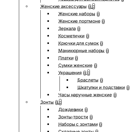
Женские аксессуары
0
Женские наборы
0
Женские портмоне
0
Зеркала
0
Косметички
0
Крючки для сумок
0
Маникюрные наборы
0
Платки
0
Сумки женские
0
Украшения
0
Браслеты
0
Шкатулки и подставки
0
Часы наручные женские
0
Зонты
0
Дождевики
0
Зонты-трости
0
Наборы с зонтами
0
Складные зонты