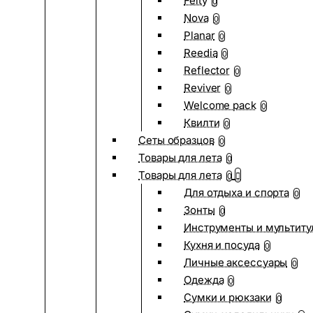
Felty
0
Nova
0
Planar
0
Reedia
0
Reflector
0
Reviver
0
Welcome pack
0
Квилти
0
Сеты образцов
0
Товары для лета
0
Товары для лета
0
Для отдыха и спорта
0
Зонты
0
Инструменты и мультиту
Кухня и посуда
0
Личные аксессуары
0
Одежда
0
Сумки и рюкзаки
0