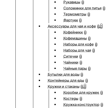
Рукавицы
0
Соломинки для питья
0
Термометры
0
Фартуки
0
Аксессуары для чая и кофе
0
Кофейники
0
Кофемашины
0
Наборы для кофе
0
Наборы для чая
0
Ситечки
0
Чайники
0
Чайные пары
0
Бутылки для воды
0
Контейнеры для еды
0
Кружки и стаканы
0
Коробки для кружек
0
Костеры
0
Кружка конструктор
0