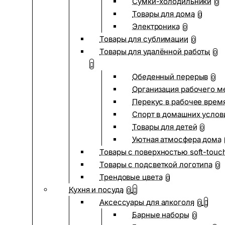
Сумки-холодильники
0
Товары для дома
0
Электроника
0
Товары для сублимации
0
Товары для удалённой работы
0
Обеденный перерыв
0
Организация рабочего м
Перекус в рабочее врем
Спорт в домашних услов
Товары для детей
0
Уютная атмосфера дома
Товары с поверхностью soft-touc
Товары с подсветкой логотипа
0
Трендовые цвета
0
Кухня и посуда
0
Аксессуары для алкоголя
0
Барные наборы
0