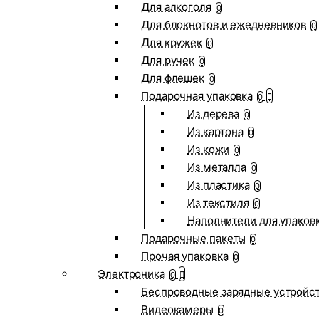
Для алкоголя
0
Для блокнотов и ежедневников
0
Для кружек
0
Для ручек
0
Для флешек
0
Подарочная упаковка
0
Из дерева
0
Из картона
0
Из кожи
0
Из металла
0
Из пластика
0
Из текстиля
0
Наполнители для упаков
Подарочные пакеты
0
Прочая упаковка
0
Электроника
0
Беспроводные зарядные устройств
Видеокамеры
0