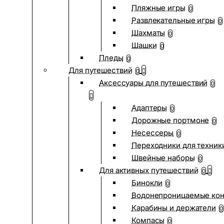
Пляжные игры
0
Развлекательные игры
0
Шахматы
0
Шашки
0
Пледы
0
Для путешествий
0
Аксессуары для путешествий
0
Адаптеры
0
Дорожные портмоне
0
Несессеры
0
Переходники для техник
Швейные наборы
0
Для активных путешествий
0
Бинокли
0
Водонепроницаемые ко
Карабины и держатели
0
Компасы
0