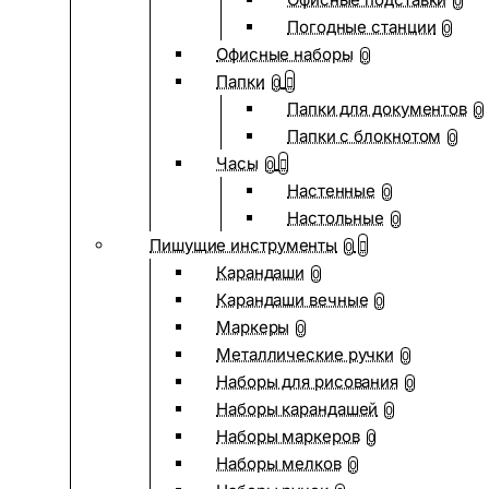
0
Погодные станции
0
Офисные наборы
0
Папки
0
Папки для документов
0
Папки с блокнотом
0
Часы
0
Настенные
0
Настольные
0
Пишущие инструменты
0
Карандаши
0
Карандаши вечные
0
Маркеры
0
Металлические ручки
0
Наборы для рисования
0
Наборы карандашей
0
Наборы маркеров
0
Наборы мелков
0