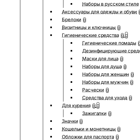
Наборы в русском стиле
Аксессуары для одежды и обуви
Брелоки
0
Визитницы и ключницы
0
Гигиенические средства
0
Гигиенические помады
Дезинфицирующие сред
Маски для лица
0
Наборы для душа
0
Наборы для женщин
0
Наборы для мужчин
0
Расчески
0
Средства для ухода
0
Для курения
0
Зажигалки
0
Значки
0
Кошельки и монетницы
0
Обложки для паспорта
0