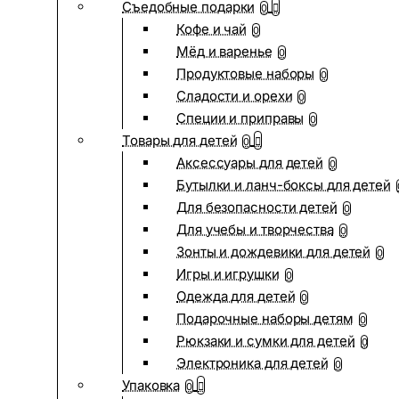
Съедобные подарки
0
Кофе и чай
0
Мёд и варенье
0
Продуктовые наборы
0
Сладости и орехи
0
Специи и приправы
0
Товары для детей
0
Аксессуары для детей
0
Бутылки и ланч-боксы для детей
Для безопасности детей
0
Для учебы и творчества
0
Зонты и дождевики для детей
0
Игры и игрушки
0
Одежда для детей
0
Подарочные наборы детям
0
Рюкзаки и сумки для детей
0
Электроника для детей
0
Упаковка
0