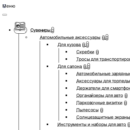
Меню
Сувениры
Автомобильные аксессуары
0
Для кузова
0
Скребки
0
Тросы для транспортиро
Для салона
0
Автомобильные зарядные
Аксессуары для торпеды
Держатели для смартфо
Органайзеры для авто
0
Парковочные визитки
0
Пылесосы
0
Солнцезащитные экраны
Инструменты и наборы для авто