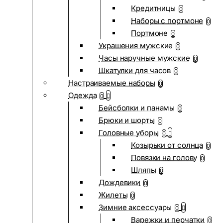
Кредитницы
0
Наборы с портмоне
0
Портмоне
0
Украшения мужские
0
Часы наручные мужские
0
Шкатулки для часов
0
Настраиваемые наборы
0
Одежда
0
Бейсболки и панамы
0
Брюки и шорты
0
Головные уборы
0
Козырьки от солнца
0
Повязки на голову
0
Шляпы
0
Дождевики
0
Жилеты
0
Зимние аксессуары
0
Варежки и перчатки
0