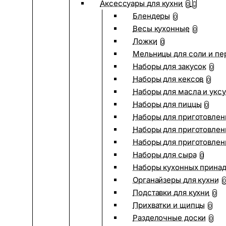
Аксессуары для кухни
0
Блендеры
0
Весы кухонные
0
Ложки
0
Мельницы для соли и пе
Наборы для закусок
0
Наборы для кексов
0
Наборы для масла и укс
Наборы для пиццы
0
Наборы для приготовлен
Наборы для приготовлен
Наборы для приготовлен
Наборы для сыра
0
Наборы кухонных прина
Органайзеры для кухни
0
Подставки для кухни
0
Прихватки и щипцы
0
Разделочные доски
0