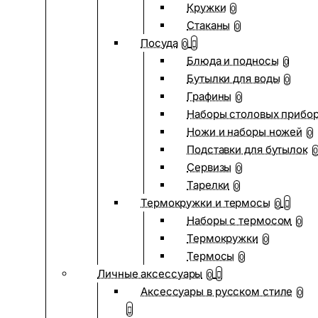
Кружки
0
Стаканы
0
Посуда
0
Блюда и подносы
0
Бутылки для воды
0
Графины
0
Наборы столовых прибо
Ножи и наборы ножей
0
Подставки для бутылок
0
Сервизы
0
Тарелки
0
Термокружки и термосы
0
Наборы с термосом
0
Термокружки
0
Термосы
0
Личные аксессуары
0
Аксессуары в русском стиле
0