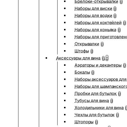
Брелоки-открывалки
0
Наборы для виски
0
Наборы для водки
0
Наборы для коктейлей
0
Наборы для коньяка
0
Наборы для приготовлен
Открывалки
0
Штофы
0
Аксессуары для вина
0
Аэраторы и декантеры
0
Бокалы
0
Наборы аксессуаров для
Наборы для шампанског
Пробки для бутылок
0
Тубусы для вина
0
Холодильники для вина
Чехлы для бутылок
0
Штопоры
0