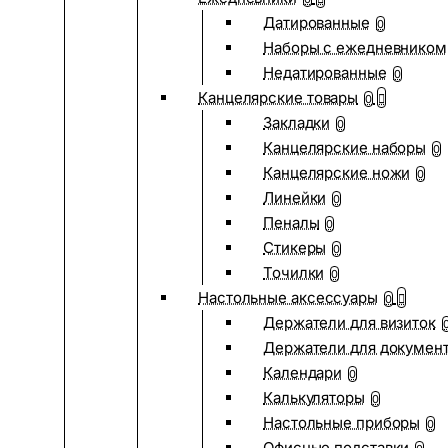
Датированные
0
Наборы с ежедневником
Недатированные
0
Канцелярские товары
0
Закладки
0
Канцелярские наборы
0
Канцелярские ножи
0
Линейки
0
Пеналы
0
Стикеры
0
Точилки
0
Настольные аксессуары
0
Держатели для визиток
Держатели для докумен
Календари
0
Калькуляторы
0
Настольные приборы
0
Офисные подставки