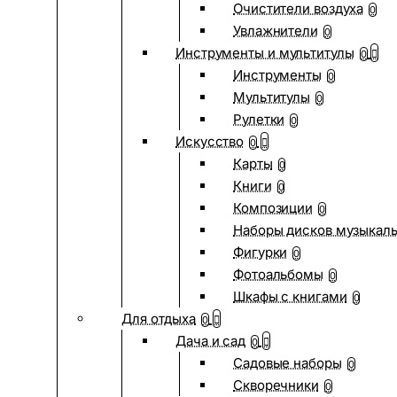
Очистители воздуха
0
Увлажнители
0
Инструменты и мультитулы
0
Инструменты
0
Мультитулы
0
Рулетки
0
Искусство
0
Карты
0
Книги
0
Композиции
0
Наборы дисков музыкал
Фигурки
0
Фотоальбомы
0
Шкафы с книгами
0
Для отдыха
0
Дача и сад
0
Садовые наборы
0
Скворечники
0