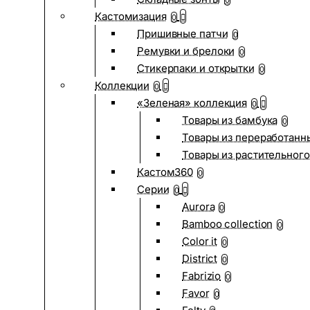
0
Кастомизация
0
Пришивные патчи
0
Ремувки и брелоки
0
Стикерпаки и открытки
0
Коллекции
0
«Зеленая» коллекция
0
Товары из бамбука
0
Товары из переработанн
Товары из растительного
Кастом360
0
Серии
0
Aurora
0
Bamboo collection
0
Color it
0
District
0
Fabrizio
0
Favor
0