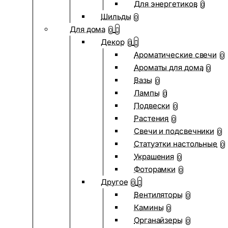
Для энергетиков
0
Шильды
0
Для дома
0
Декор
0
Ароматические свечи
0
Ароматы для дома
0
Вазы
0
Лампы
0
Подвески
0
Растения
0
Свечи и подсвечники
0
Статуэтки настольные
0
Украшения
0
Фоторамки
0
Другое
0
Вентиляторы
0
Камины
0
Органайзеры
0