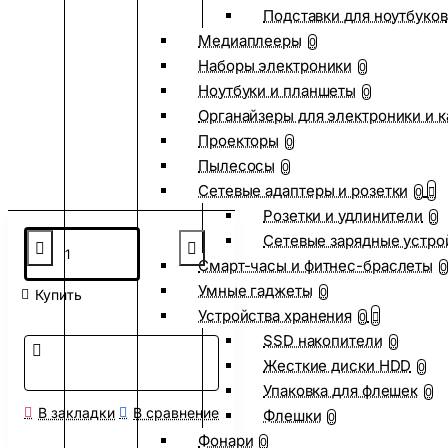
Подставки для ноутбуков
Медиаплееры
0
Наборы электроники
0
Ноутбуки и планшеты
0
Органайзеры для электроники и 
Проекторы
0
Пылесосы
0
Сетевые адаптеры и розетки
0
Розетки и удлинители
0
Сетевые зарядные устро
Смарт-часы и фитнес-браслеты
0
Умные гаджеты
0
Купить
Устройства хранения
0
SSD накопители
0
Жесткие диски HDD
0
Упаковка для флешек
0
В закладки
В сравнение
Флешки
0
Фонари
0