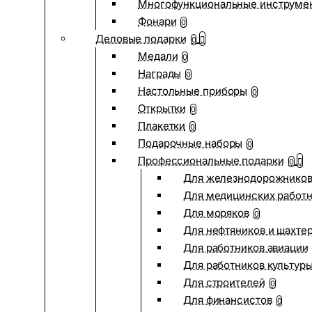
Многофункциональные инструме
Фонари
0
Деловые подарки
0
Медали
0
Награды
0
Настольные приборы
0
Открытки
0
Плакетки
0
Подарочные наборы
0
Профессиональные подарки
0
Для железнодорожнико
Для медицинских работ
Для моряков
0
Для нефтяников и шахте
Для работников авиации
Для работников культур
Для строителей
0
Для финансистов
0