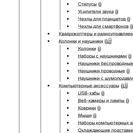
Стилусы
0
Усилители звука
0
Чехлы для планшетов
0
Чехлы для смартфонов
0
Квадрокоптеры и радиоуправляе
Колонки и наушники
0
Колонки
0
Наборы с наушниками
0
Наушники беспроводные
Наушники проводные
0
Наушники с шумоподав
Компьютерные аксессуары
0
USB-хабы
0
Веб-камеры и лампы
0
Коврики
0
Мыши
0
Наборы компьютерных а
Охлаждающие подставк