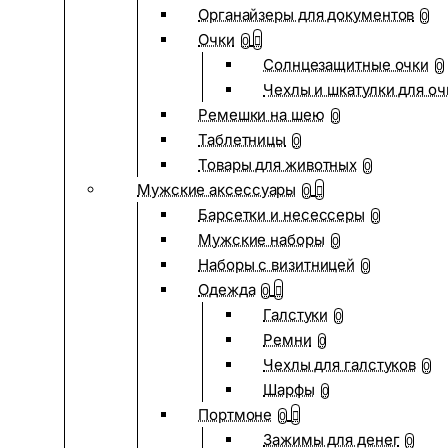
Органайзеры для документов
0
Очки
0
Солнцезащитные очки
0
Чехлы и шкатулки для оч
Ремешки на шею
0
Таблетницы
0
Товары для животных
0
Мужские аксессуары
0
Барсетки и несессеры
0
Мужские наборы
0
Наборы с визитницей
0
Одежда
0
Галстуки
0
Ремни
0
Чехлы для галстуков
0
Шарфы
0
Портмоне
0
Зажимы для денег
0