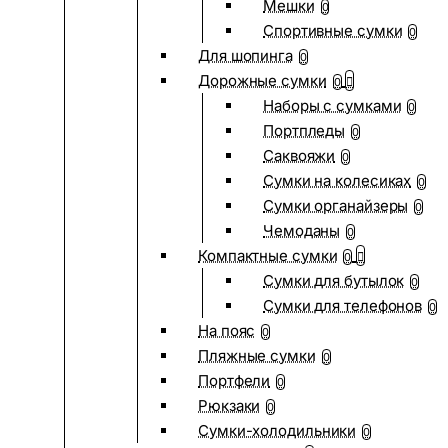
Мешки
0
Спортивные сумки
0
Для шопинга
0
Дорожные сумки
0
Наборы с сумками
0
Портпледы
0
Саквояжи
0
Сумки на колесиках
0
Сумки органайзеры
0
Чемоданы
0
Компактные сумки
0
Сумки для бутылок
0
Сумки для телефонов
0
На пояс
0
Пляжные сумки
0
Портфели
0
Рюкзаки
0
Сумки-холодильники
0