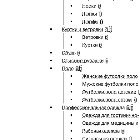
Носки
0
Шапки
0
Шарфы
0
Куртки и ветровки
0
Ветровки
0
Куртки
0
Обувь
0
Офисные рубашки
0
Поло
0
Женские футболки поло
Мужские футболки поло
Футболки поло детские
Футболки поло оптом
0
Профессиональная одежда
0
Одежда для гостинично
Одежда для медицины и 
Рабочая одежда
0
Сигнальная одежда
0