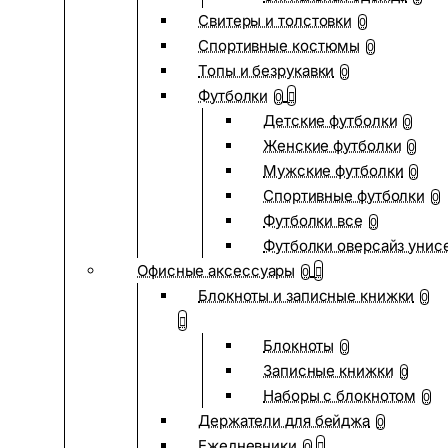
Свитеры и толстовки
0
Спортивные костюмы
0
Топы и безрукавки
0
Футболки
0
Детские футболки
0
Женские футболки
0
Мужские футболки
0
Спортивные футболки
0
Футболки все
0
Футболки оверсайз унис
Офисные аксессуары
0
Блокноты и записные книжки
0
Блокноты
0
Записные книжки
0
Наборы с блокнотом
0
Держатели для бейджа
0
Ежедневники
0