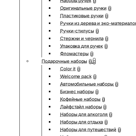
Наборы ручек
0
Оригинальные ручки
0
Пластиковые ручки
0
Ручки из дерева и эко-материало
Ручки-стилусы
0
Стержни и чернила
0
Упаковка для ручек
0
Фломастеры
0
Подарочные наборы
0
Color it
0
Welcome pack
0
Автомобильные наборы
0
Бизнес наборы
0
Кофейные наборы
0
Лайфстайл наборы
0
Наборы для алкоголя
0
Наборы для отдыха
0
Наборы для путешествий
0