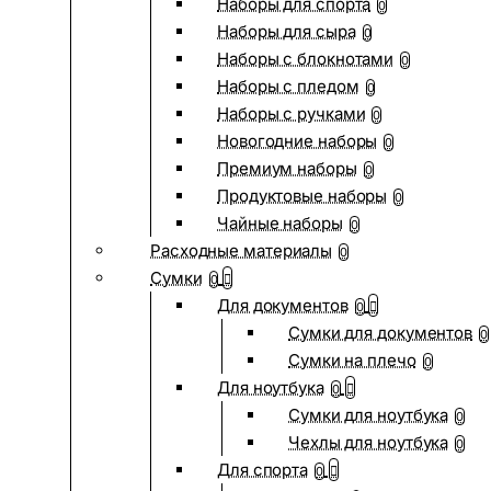
Наборы для спорта
0
Наборы для сыра
0
Наборы с блокнотами
0
Наборы с пледом
0
Наборы с ручками
0
Новогодние наборы
0
Премиум наборы
0
Продуктовые наборы
0
Чайные наборы
0
Расходные материалы
0
Сумки
0
Для документов
0
Сумки для документов
0
Сумки на плечо
0
Для ноутбука
0
Сумки для ноутбука
0
Чехлы для ноутбука
0
Для спорта
0