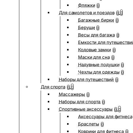
Фляжки
0
Для самолетов и поездов
0
Багажные бирки
0
Беруши
0
Весы для багажа
0
Емкости для путешестви
Кодовые замки
0
Маски для сна
0
Надувные подушки
0
Чехлы для одежды
0
Наборы для путешествий
0
Для спорта
0
Массажеры
0
Наборы для спорта
0
Спортивные аксессуары
0
Аксессуары для фитнеса
Браслеты
0
Коврики для фитнеса
0