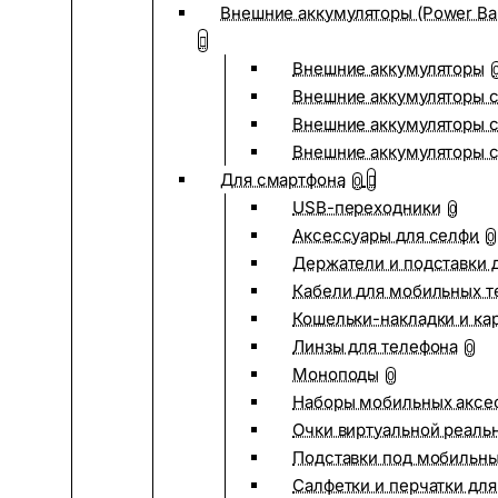
Внешние аккумуляторы (Power Ba
Внешние аккумуляторы
Внешние аккумуляторы с
Внешние аккумуляторы с
Внешние аккумуляторы 
Для смартфона
0
USB-переходники
0
Аксессуары для селфи
0
Держатели и подставки 
Кабели для мобильных т
Кошельки-накладки и ка
Линзы для телефона
0
Моноподы
0
Наборы мобильных аксе
Очки виртуальной реаль
Подставки под мобильн
Салфетки и перчатки для