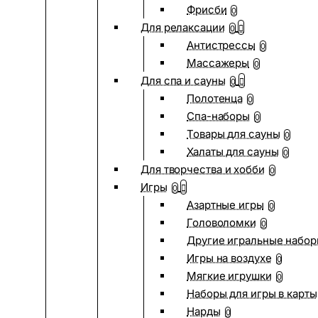
Фрисби
0
Для релаксации
0
Антистрессы
0
Массажеры
0
Для спа и сауны
0
Полотенца
0
Спа-наборы
0
Товары для сауны
0
Халаты для сауны
0
Для творчества и хобби
0
Игры
0
Азартные игры
0
Головоломки
0
Другие игральные набо
Игры на воздухе
0
Мягкие игрушки
0
Наборы для игры в карты
Нарды
0