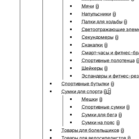
Мячи
0
Напульсники
0
Палки для ходьбы
0
Светоотражающие элем
Секундомеры
0
Скакалки
0
Смарт-часы и фитнес-бр
Спортивные полотенца
0
Шейкеры
0
Эспандеры и фитнес-рез
Спортивные бутылки
0
Сумки для спорта
0
Мешки
0
Спортивные сумки
0
Сумки для бега
0
Сумки на пояс
0
Товары для болельщиков
0
Товары для велосипедистов
0