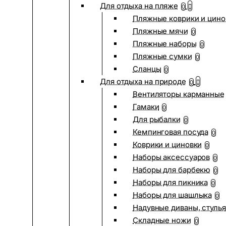
Для отдыха на пляже
0
Пляжные коврики и цино
Пляжные мячи
0
Пляжные наборы
0
Пляжные сумки
0
Сланцы
0
Для отдыха на природе
0
Вентиляторы карманные
Гамаки
0
Для рыбалки
0
Кемпинговая посуда
0
Коврики и циновки
0
Наборы аксессуаров
0
Наборы для барбекю
0
Наборы для пикника
0
Наборы для шашлыка
0
Надувные диваны, стулья
Складные ножи
0