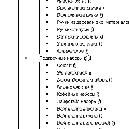
Наборы ручек
0
Оригинальные ручки
0
Пластиковые ручки
0
Ручки из дерева и эко-материало
Ручки-стилусы
0
Стержни и чернила
0
Упаковка для ручек
0
Фломастеры
0
Подарочные наборы
0
Color it
0
Welcome pack
0
Автомобильные наборы
0
Бизнес наборы
0
Кофейные наборы
0
Лайфстайл наборы
0
Наборы для алкоголя
0
Наборы для отдыха
0
Наборы для путешествий
0