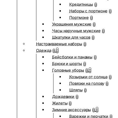
Кредитницы
0
Наборы с портмоне
0
Портмоне
0
Украшения мужские
0
Часы наручные мужские
0
Шкатулки для часов
0
Настраиваемые наборы
0
Одежда
0
Бейсболки и панамы
0
Брюки и шорты
0
Головные уборы
0
Козырьки от солнца
0
Повязки на голову
0
Шляпы
0
Дождевики
0
Жилеты
0
Зимние аксессуары
0
Варежки и перчатки
0