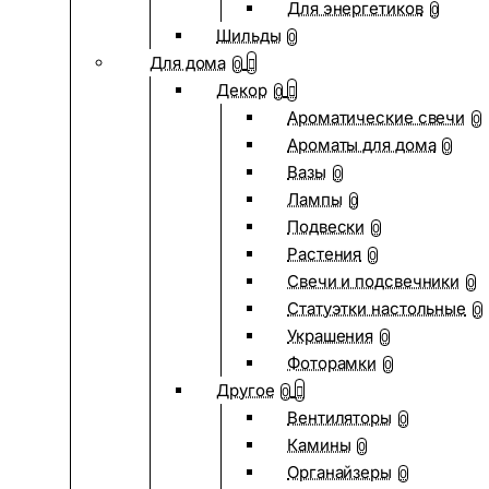
Для энергетиков
0
Шильды
0
Для дома
0
Декор
0
Ароматические свечи
0
Ароматы для дома
0
Вазы
0
Лампы
0
Подвески
0
Растения
0
Свечи и подсвечники
0
Статуэтки настольные
0
Украшения
0
Фоторамки
0
Другое
0
Вентиляторы
0
Камины
0
Органайзеры
0