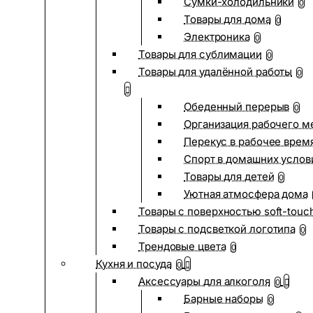
Сумки-холодильники
0
Товары для дома
0
Электроника
0
Товары для сублимации
0
Товары для удалённой работы
0
Обеденный перерыв
0
Организация рабочего м
Перекус в рабочее врем
Спорт в домашних услов
Товары для детей
0
Уютная атмосфера дома
Товары с поверхностью soft-touc
Товары с подсветкой логотипа
0
Трендовые цвета
0
Кухня и посуда
0
Аксессуары для алкоголя
0
Барные наборы
0