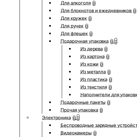
Для алкоголя
0
Для блокнотов и ежедневников
0
Для кружек
0
Для ручек
0
Для флешек
0
Подарочная упаковка
0
Из дерева
0
Из картона
0
Из кожи
0
Из металла
0
Из пластика
0
Из текстиля
0
Наполнители для упаков
Подарочные пакеты
0
Прочая упаковка
0
Электроника
0
Беспроводные зарядные устройств
Видеокамеры
0