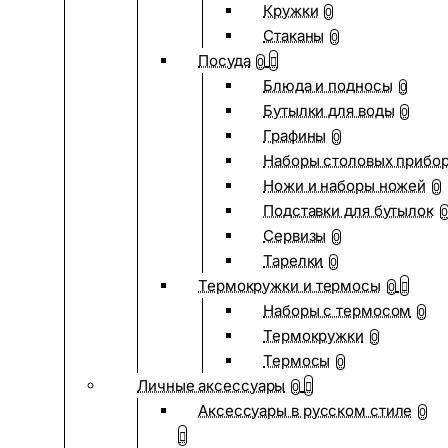
Кружки
0
Стаканы
0
Посуда
0
Блюда и подносы
0
Бутылки для воды
0
Графины
0
Наборы столовых прибо
Ножи и наборы ножей
0
Подставки для бутылок
0
Сервизы
0
Тарелки
0
Термокружки и термосы
0
Наборы с термосом
0
Термокружки
0
Термосы
0
Личные аксессуары
0
Аксессуары в русском стиле
0