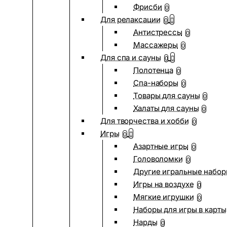
Фрисби
0
Для релаксации
0
Антистрессы
0
Массажеры
0
Для спа и сауны
0
Полотенца
0
Спа-наборы
0
Товары для сауны
0
Халаты для сауны
0
Для творчества и хобби
0
Игры
0
Азартные игры
0
Головоломки
0
Другие игральные набо
Игры на воздухе
0
Мягкие игрушки
0
Наборы для игры в карты
Нарды
0