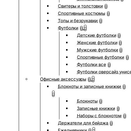
Свитеры и толстовки
0
Спортивные костюмы
0
Топы и безрукавки
0
Футболки
0
Детские футболки
0
Женские футболки
0
Мужские футболки
0
Спортивные футболки
0
Футболки все
0
Футболки оверсайз унис
Офисные аксессуары
0
Блокноты и записные книжки
0
Блокноты
0
Записные книжки
0
Наборы с блокнотом
0
Держатели для бейджа
0
Ежедневники
0