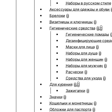
Наборы в русском стиле
Аксессуары для одежды и обуви
Брелоки
0
Визитницы и ключницы
0
Гигиенические средства
0
Гигиенические помады
Дезинфицирующие сред
Маски для лица
0
Наборы для душа
0
Наборы для женщин
0
Наборы для мужчин
0
Расчески
0
Средства для ухода
0
Для курения
0
Зажигалки
0
Значки
0
Кошельки и монетницы
0
Обложки для паспорта
0