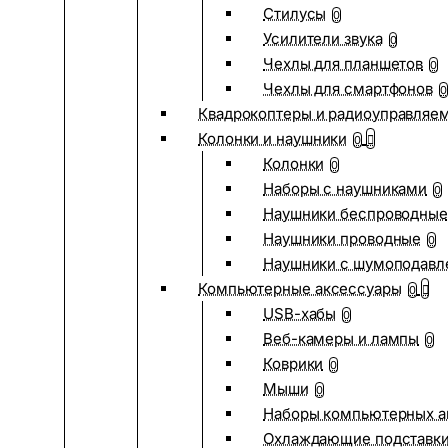
Стилусы
0
Усилители звука
0
Чехлы для планшетов
0
Чехлы для смартфонов
0
Квадрокоптеры и радиоуправляе
Колонки и наушники
0
Колонки
0
Наборы с наушниками
0
Наушники беспроводные
Наушники проводные
0
Наушники с шумоподав
Компьютерные аксессуары
0
USB-хабы
0
Веб-камеры и лампы
0
Коврики
0
Мыши
0
Наборы компьютерных а
Охлаждающие подставк