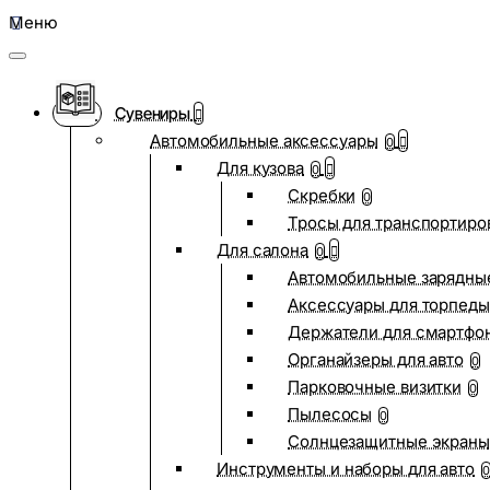
Меню
Сувениры
Автомобильные аксессуары
0
Для кузова
0
Скребки
0
Тросы для транспортиро
Для салона
0
Автомобильные зарядные
Аксессуары для торпеды
Держатели для смартфо
Органайзеры для авто
0
Парковочные визитки
0
Пылесосы
0
Солнцезащитные экраны
Инструменты и наборы для авто