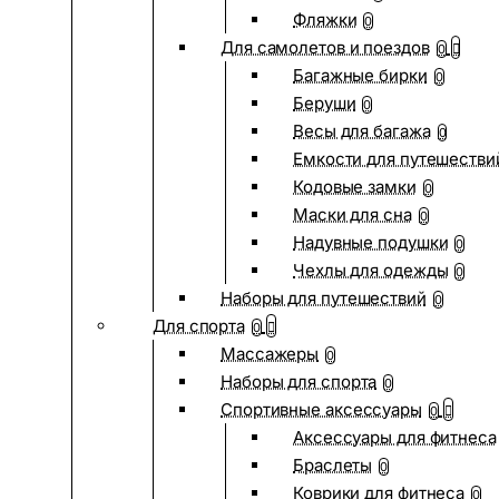
Фляжки
0
Для самолетов и поездов
0
Багажные бирки
0
Беруши
0
Весы для багажа
0
Емкости для путешестви
Кодовые замки
0
Маски для сна
0
Надувные подушки
0
Чехлы для одежды
0
Наборы для путешествий
0
Для спорта
0
Массажеры
0
Наборы для спорта
0
Спортивные аксессуары
0
Аксессуары для фитнеса
Браслеты
0
Коврики для фитнеса
0