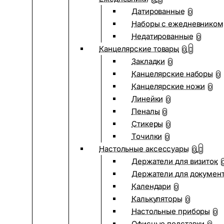
Датированные
0
Наборы с ежедневником
Недатированные
0
Канцелярские товары
0
Закладки
0
Канцелярские наборы
0
Канцелярские ножи
0
Линейки
0
Пеналы
0
Стикеры
0
Точилки
0
Настольные аксессуары
0
Держатели для визиток
Держатели для докумен
Календари
0
Калькуляторы
0
Настольные приборы
0
Офисные подставки