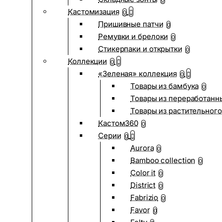
0
Кастомизация
0
Пришивные патчи
0
Ремувки и брелоки
0
Стикерпаки и открытки
0
Коллекции
0
«Зеленая» коллекция
0
Товары из бамбука
0
Товары из переработанн
Товары из растительного
Кастом360
0
Серии
0
Aurora
0
Bamboo collection
0
Color it
0
District
0
Fabrizio
0
Favor
0