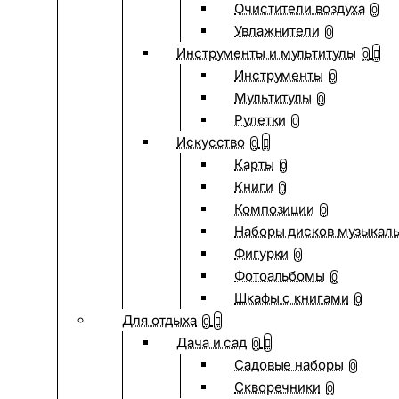
Очистители воздуха
0
Увлажнители
0
Инструменты и мультитулы
0
Инструменты
0
Мультитулы
0
Рулетки
0
Искусство
0
Карты
0
Книги
0
Композиции
0
Наборы дисков музыкал
Фигурки
0
Фотоальбомы
0
Шкафы с книгами
0
Для отдыха
0
Дача и сад
0
Садовые наборы
0
Скворечники
0