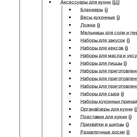
Аксессуары для кухни
0
Блендеры
0
Весы кухонные
0
Ложки
0
Мельницы для соли и пе
Наборы для закусок
0
Наборы для кексов
0
Наборы для масла и укс
Наборы для пиццы
0
Наборы для приготовлен
Наборы для приготовлен
Наборы для приготовлен
Наборы для сыра
0
Наборы кухонных прина
Органайзеры для кухни
0
Подставки для кухни
0
Прихватки и щипцы
0
Разделочные доски
0