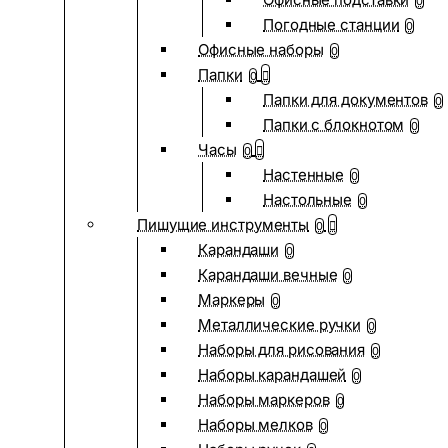
0
Погодные станции
0
Офисные наборы
0
Папки
0
Папки для документов
0
Папки с блокнотом
0
Часы
0
Настенные
0
Настольные
0
Пишущие инструменты
0
Карандаши
0
Карандаши вечные
0
Маркеры
0
Металлические ручки
0
Наборы для рисования
0
Наборы карандашей
0
Наборы маркеров
0
Наборы мелков
0