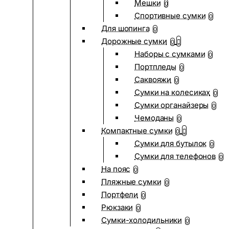
Мешки
0
Спортивные сумки
0
Для шопинга
0
Дорожные сумки
0
Наборы с сумками
0
Портпледы
0
Саквояжи
0
Сумки на колесиках
0
Сумки органайзеры
0
Чемоданы
0
Компактные сумки
0
Сумки для бутылок
0
Сумки для телефонов
0
На пояс
0
Пляжные сумки
0
Портфели
0
Рюкзаки
0
Сумки-холодильники
0