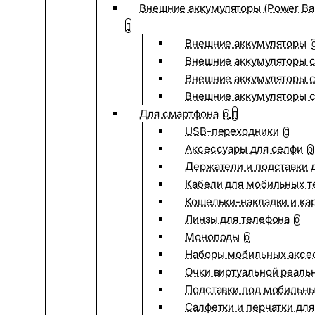
Внешние аккумуляторы (Power Ba
Внешние аккумуляторы
Внешние аккумуляторы с
Внешние аккумуляторы с
Внешние аккумуляторы 
Для смартфона
0
USB-переходники
0
Аксессуары для селфи
0
Держатели и подставки 
Кабели для мобильных т
Кошельки-накладки и ка
Линзы для телефона
0
Моноподы
0
Наборы мобильных аксе
Очки виртуальной реаль
Подставки под мобильн
Салфетки и перчатки для