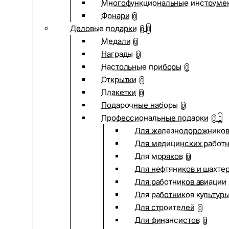
Многофункциональные инструме
Фонари
0
Деловые подарки
0
Медали
0
Награды
0
Настольные приборы
0
Открытки
0
Плакетки
0
Подарочные наборы
0
Профессиональные подарки
0
Для железнодорожнико
Для медицинских работ
Для моряков
0
Для нефтяников и шахте
Для работников авиации
Для работников культур
Для строителей
0
Для финансистов
0