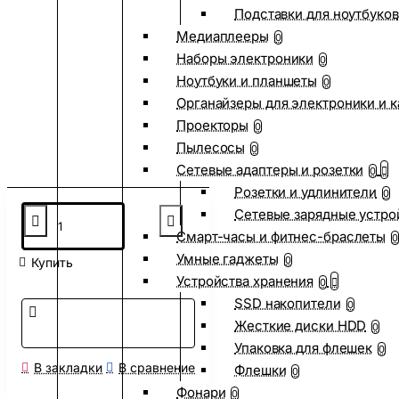
Подставки для ноутбуков
Медиаплееры
0
Наборы электроники
0
Ноутбуки и планшеты
0
Органайзеры для электроники и 
Проекторы
0
Пылесосы
0
Сетевые адаптеры и розетки
0
Розетки и удлинители
0
Сетевые зарядные устро
Смарт-часы и фитнес-браслеты
0
Умные гаджеты
0
Купить
Устройства хранения
0
SSD накопители
0
Жесткие диски HDD
0
Упаковка для флешек
0
В закладки
В сравнение
Флешки
0
Фонари
0