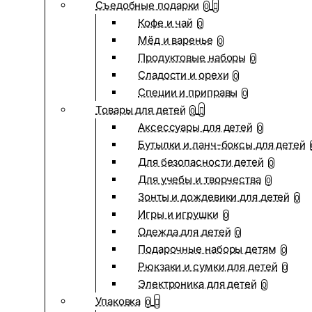
Съедобные подарки
0
Кофе и чай
0
Мёд и варенье
0
Продуктовые наборы
0
Сладости и орехи
0
Специи и приправы
0
Товары для детей
0
Аксессуары для детей
0
Бутылки и ланч-боксы для детей
Для безопасности детей
0
Для учебы и творчества
0
Зонты и дождевики для детей
0
Игры и игрушки
0
Одежда для детей
0
Подарочные наборы детям
0
Рюкзаки и сумки для детей
0
Электроника для детей
0
Упаковка
0