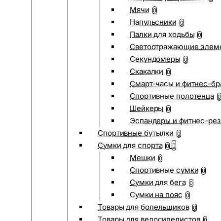
Мячи
0
Напульсники
0
Палки для ходьбы
0
Светоотражающие элем
Секундомеры
0
Скакалки
0
Смарт-часы и фитнес-бр
Спортивные полотенца
0
Шейкеры
0
Эспандеры и фитнес-рез
Спортивные бутылки
0
Сумки для спорта
0
Мешки
0
Спортивные сумки
0
Сумки для бега
0
Сумки на пояс
0
Товары для болельщиков
0
Товары для велосипедистов
0