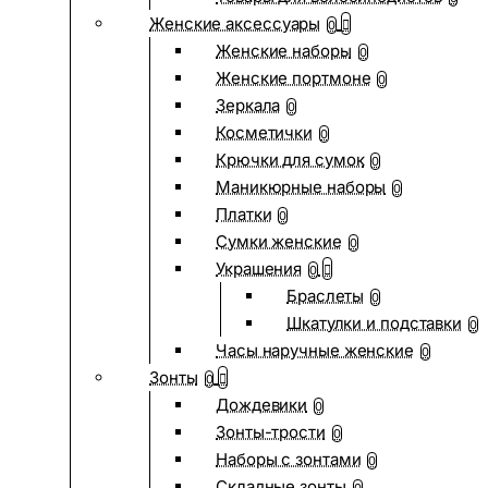
Женские аксессуары
0
Женские наборы
0
Женские портмоне
0
Зеркала
0
Косметички
0
Крючки для сумок
0
Маникюрные наборы
0
Платки
0
Сумки женские
0
Украшения
0
Браслеты
0
Шкатулки и подставки
0
Часы наручные женские
0
Зонты
0
Дождевики
0
Зонты-трости
0
Наборы с зонтами
0
Складные зонты