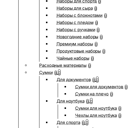
Наборы для спорта
0
Наборы для сыра
0
Наборы с блокнотами
0
Наборы с пледом
0
Наборы с ручками
0
Новогодние наборы
0
Премиум наборы
0
Продуктовые наборы
0
Чайные наборы
0
Расходные материалы
0
Сумки
0
Для документов
0
Сумки для документов
0
Сумки на плечо
0
Для ноутбука
0
Сумки для ноутбука
0
Чехлы для ноутбука
0
Для спорта
0