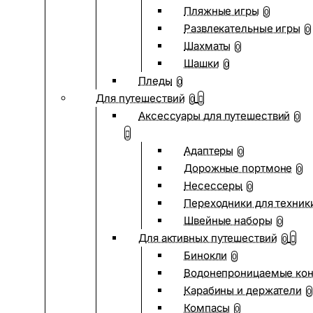
Пляжные игры
0
Развлекательные игры
0
Шахматы
0
Шашки
0
Пледы
0
Для путешествий
0
Аксессуары для путешествий
0
Адаптеры
0
Дорожные портмоне
0
Несессеры
0
Переходники для техник
Швейные наборы
0
Для активных путешествий
0
Бинокли
0
Водонепроницаемые ко
Карабины и держатели
0
Компасы
0