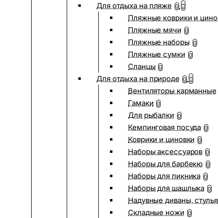
Для отдыха на пляже
0
Пляжные коврики и цино
Пляжные мячи
0
Пляжные наборы
0
Пляжные сумки
0
Сланцы
0
Для отдыха на природе
0
Вентиляторы карманные
Гамаки
0
Для рыбалки
0
Кемпинговая посуда
0
Коврики и циновки
0
Наборы аксессуаров
0
Наборы для барбекю
0
Наборы для пикника
0
Наборы для шашлыка
0
Надувные диваны, стулья
Складные ножи
0