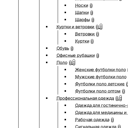
Носки
0
Шапки
0
Шарфы
0
Куртки и ветровки
0
Ветровки
0
Куртки
0
Обувь
0
Офисные рубашки
0
Поло
0
Женские футболки поло
Мужские футболки поло
Футболки поло детские
Футболки поло оптом
0
Профессиональная одежда
0
Одежда для гостинично
Одежда для медицины и 
Рабочая одежда
0
Сигнальная одежда
0