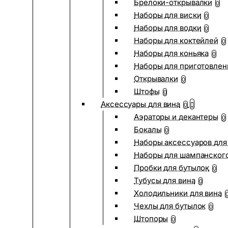
Брелоки-открывалки
0
Наборы для виски
0
Наборы для водки
0
Наборы для коктейлей
0
Наборы для коньяка
0
Наборы для приготовлен
Открывалки
0
Штофы
0
Аксессуары для вина
0
Аэраторы и декантеры
0
Бокалы
0
Наборы аксессуаров для
Наборы для шампанског
Пробки для бутылок
0
Тубусы для вина
0
Холодильники для вина
Чехлы для бутылок
0
Штопоры
0