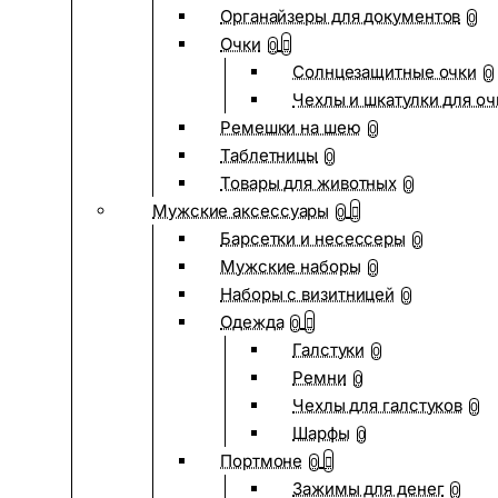
Органайзеры для документов
0
Очки
0
Солнцезащитные очки
0
Чехлы и шкатулки для оч
Ремешки на шею
0
Таблетницы
0
Товары для животных
0
Мужские аксессуары
0
Барсетки и несессеры
0
Мужские наборы
0
Наборы с визитницей
0
Одежда
0
Галстуки
0
Ремни
0
Чехлы для галстуков
0
Шарфы
0
Портмоне
0
Зажимы для денег
0