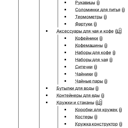
Рукавицы
0
Соломинки для питья
0
Термометры
0
Фартуки
0
Аксессуары для чая и кофе
0
Кофейники
0
Кофемашины
0
Наборы для кофе
0
Наборы для чая
0
Ситечки
0
Чайники
0
Чайные пары
0
Бутылки для воды
0
Контейнеры для еды
0
Кружки и стаканы
0
Коробки для кружек
0
Костеры
0
Кружка конструктор
0