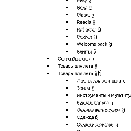
Felty
0
Nova
0
Planar
0
Reedia
0
Reflector
0
Reviver
0
Welcome pack
0
Квилти
0
Сеты образцов
0
Товары для лета
0
Товары для лета
0
Для отдыха и спорта
0
Зонты
0
Инструменты и мультиту
Кухня и посуда
0
Личные аксессуары
0
Одежда
0
Сумки и рюкзаки
0