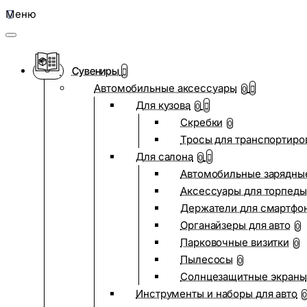
Меню
Сувениры
Автомобильные аксессуары
0
Для кузова
0
Скребки
0
Тросы для транспортиро
Для салона
0
Автомобильные зарядные
Аксессуары для торпеды
Держатели для смартфо
Органайзеры для авто
0
Парковочные визитки
0
Пылесосы
0
Солнцезащитные экраны
Инструменты и наборы для авто