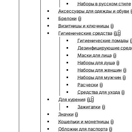
Наборы в русском стиле
Аксессуары для одежды и обуви
Брелоки
0
Визитницы и ключницы
0
Гигиенические средства
0
Гигиенические помады
Дезинфицирующие сред
Маски для лица
0
Наборы для душа
0
Наборы для женщин
0
Наборы для мужчин
0
Расчески
0
Средства для ухода
0
Для курения
0
Зажигалки
0
Значки
0
Кошельки и монетницы
0
Обложки для паспорта
0