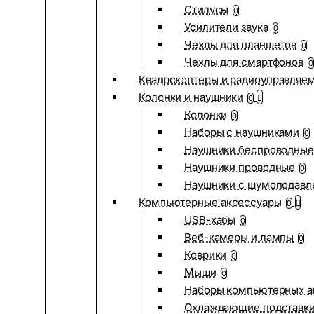
Стилусы
0
Усилители звука
0
Чехлы для планшетов
0
Чехлы для смартфонов
0
Квадрокоптеры и радиоуправляе
Колонки и наушники
0
Колонки
0
Наборы с наушниками
0
Наушники беспроводные
Наушники проводные
0
Наушники с шумоподав
Компьютерные аксессуары
0
USB-хабы
0
Веб-камеры и лампы
0
Коврики
0
Мыши
0
Наборы компьютерных а
Охлаждающие подставк