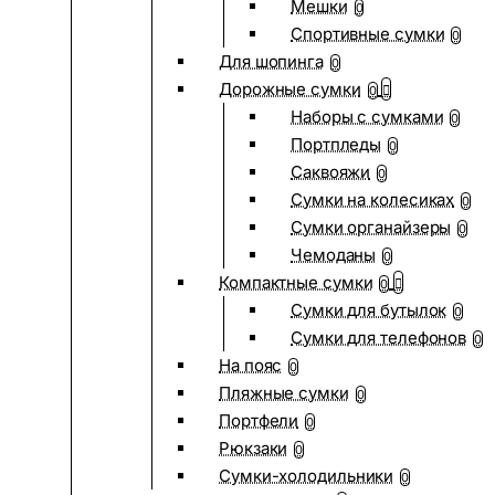
Мешки
0
Спортивные сумки
0
Для шопинга
0
Дорожные сумки
0
Наборы с сумками
0
Портпледы
0
Саквояжи
0
Сумки на колесиках
0
Сумки органайзеры
0
Чемоданы
0
Компактные сумки
0
Сумки для бутылок
0
Сумки для телефонов
0
На пояс
0
Пляжные сумки
0
Портфели
0
Рюкзаки
0
Сумки-холодильники
0