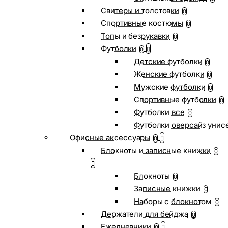
Свитеры и толстовки
0
Спортивные костюмы
0
Топы и безрукавки
0
Футболки
0
Детские футболки
0
Женские футболки
0
Мужские футболки
0
Спортивные футболки
0
Футболки все
0
Футболки оверсайз унис
Офисные аксессуары
0
Блокноты и записные книжки
0
Блокноты
0
Записные книжки
0
Наборы с блокнотом
0
Держатели для бейджа
0
Ежедневники
0