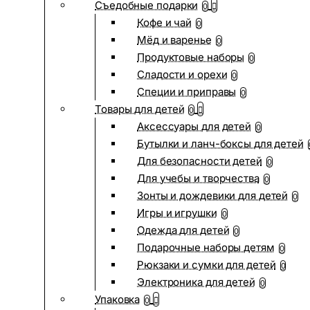
Съедобные подарки
0
Кофе и чай
0
Мёд и варенье
0
Продуктовые наборы
0
Сладости и орехи
0
Специи и приправы
0
Товары для детей
0
Аксессуары для детей
0
Бутылки и ланч-боксы для детей
Для безопасности детей
0
Для учебы и творчества
0
Зонты и дождевики для детей
0
Игры и игрушки
0
Одежда для детей
0
Подарочные наборы детям
0
Рюкзаки и сумки для детей
0
Электроника для детей
0
Упаковка
0