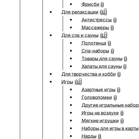
Фрисби
0
Для релаксации
0
Антистрессы
0
Массажеры
0
Для спа и сауны
0
Полотенца
0
Спа-наборы
0
Товары для сауны
0
Халаты для сауны
0
Для творчества и хобби
0
Игры
0
Азартные игры
0
Головоломки
0
Другие игральные набо
Игры на воздухе
0
Мягкие игрушки
0
Наборы для игры в карты
Нарды
0