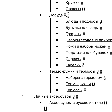
Кружки
0
Стаканы
0
Посуда
0
Блюда и подносы
0
Бутылки для воды
0
Графины
0
Наборы столовых прибо
Ножи и наборы ножей
0
Подставки для бутылок
0
Сервизы
0
Тарелки
0
Термокружки и термосы
0
Наборы с термосом
0
Термокружки
0
Термосы
0
Личные аксессуары
0
Аксессуары в русском стиле
0