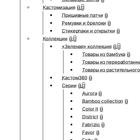
0
Кастомизация
0
Пришивные патчи
0
Ремувки и брелоки
0
Стикерпаки и открытки
0
Коллекции
0
«Зеленая» коллекция
0
Товары из бамбука
0
Товары из переработанн
Товары из растительного
Кастом360
0
Серии
0
Aurora
0
Bamboo collection
0
Color it
0
District
0
Fabrizio
0
Favor
0