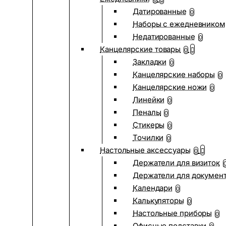
Датированные
0
Наборы с ежедневником
Недатированные
0
Канцелярские товары
0
Закладки
0
Канцелярские наборы
0
Канцелярские ножи
0
Линейки
0
Пеналы
0
Стикеры
0
Точилки
0
Настольные аксессуары
0
Держатели для визиток
Держатели для докумен
Календари
0
Калькуляторы
0
Настольные приборы
0
Офисные подставки