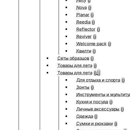
Felty
0
Nova
0
Planar
0
Reedia
0
Reflector
0
Reviver
0
Welcome pack
0
Квилти
0
Сеты образцов
0
Товары для лета
0
Товары для лета
0
Для отдыха и спорта
0
Зонты
0
Инструменты и мультиту
Кухня и посуда
0
Личные аксессуары
0
Одежда
0
Сумки и рюкзаки
0