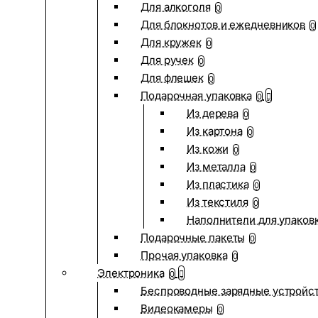
Для алкоголя
0
Для блокнотов и ежедневников
0
Для кружек
0
Для ручек
0
Для флешек
0
Подарочная упаковка
0
Из дерева
0
Из картона
0
Из кожи
0
Из металла
0
Из пластика
0
Из текстиля
0
Наполнители для упаков
Подарочные пакеты
0
Прочая упаковка
0
Электроника
0
Беспроводные зарядные устройств
Видеокамеры
0