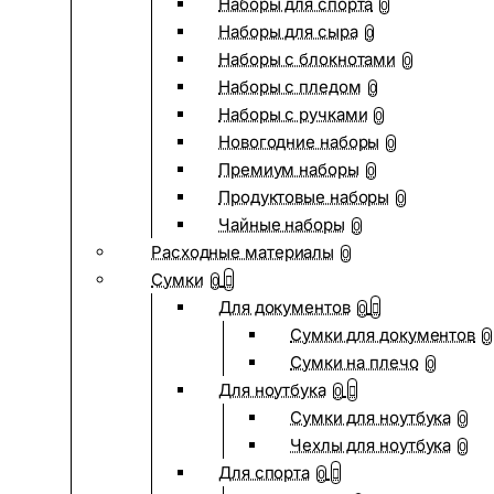
Наборы для спорта
0
Наборы для сыра
0
Наборы с блокнотами
0
Наборы с пледом
0
Наборы с ручками
0
Новогодние наборы
0
Премиум наборы
0
Продуктовые наборы
0
Чайные наборы
0
Расходные материалы
0
Сумки
0
Для документов
0
Сумки для документов
0
Сумки на плечо
0
Для ноутбука
0
Сумки для ноутбука
0
Чехлы для ноутбука
0
Для спорта
0