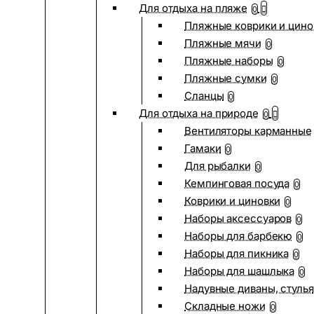
Для отдыха на пляже
0
Пляжные коврики и цино
Пляжные мячи
0
Пляжные наборы
0
Пляжные сумки
0
Сланцы
0
Для отдыха на природе
0
Вентиляторы карманные
Гамаки
0
Для рыбалки
0
Кемпинговая посуда
0
Коврики и циновки
0
Наборы аксессуаров
0
Наборы для барбекю
0
Наборы для пикника
0
Наборы для шашлыка
0
Надувные диваны, стулья
Складные ножи
0