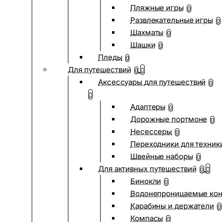
Пляжные игры
0
Развлекательные игры
0
Шахматы
0
Шашки
0
Пледы
0
Для путешествий
0
Аксессуары для путешествий
0
Адаптеры
0
Дорожные портмоне
0
Несессеры
0
Переходники для техник
Швейные наборы
0
Для активных путешествий
0
Бинокли
0
Водонепроницаемые ко
Карабины и держатели
0
Компасы
0