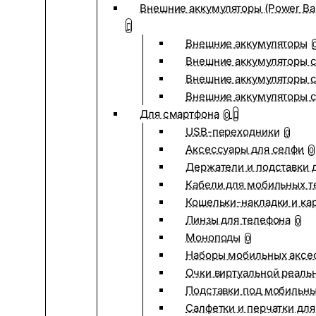
Внешние аккумуляторы (Power Ba
Внешние аккумуляторы
Внешние аккумуляторы с
Внешние аккумуляторы с
Внешние аккумуляторы 
Для смартфона
0
USB-переходники
0
Аксессуары для селфи
0
Держатели и подставки 
Кабели для мобильных т
Кошельки-накладки и ка
Линзы для телефона
0
Моноподы
0
Наборы мобильных аксе
Очки виртуальной реаль
Подставки под мобильн
Салфетки и перчатки для