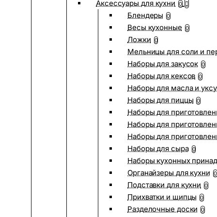
Аксессуары для кухни
0
Блендеры
0
Весы кухонные
0
Ложки
0
Мельницы для соли и пе
Наборы для закусок
0
Наборы для кексов
0
Наборы для масла и укс
Наборы для пиццы
0
Наборы для приготовлен
Наборы для приготовлен
Наборы для приготовлен
Наборы для сыра
0
Наборы кухонных прина
Органайзеры для кухни
0
Подставки для кухни
0
Прихватки и щипцы
0
Разделочные доски
0