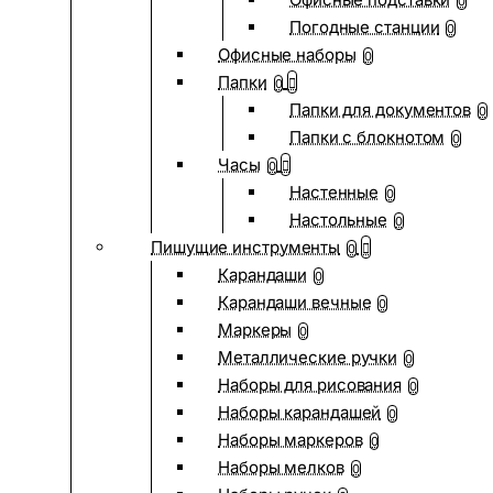
0
Погодные станции
0
Офисные наборы
0
Папки
0
Папки для документов
0
Папки с блокнотом
0
Часы
0
Настенные
0
Настольные
0
Пишущие инструменты
0
Карандаши
0
Карандаши вечные
0
Маркеры
0
Металлические ручки
0
Наборы для рисования
0
Наборы карандашей
0
Наборы маркеров
0
Наборы мелков
0