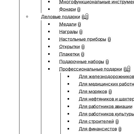
Многофункциональные инструме
Фонари
0
Деловые подарки
0
Медали
0
Награды
0
Настольные приборы
0
Открытки
0
Плакетки
0
Подарочные наборы
0
Профессиональные подарки
0
Для железнодорожнико
Для медицинских работ
Для моряков
0
Для нефтяников и шахте
Для работников авиации
Для работников культур
Для строителей
0
Для финансистов
0