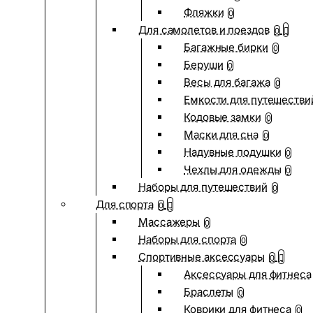
Фляжки
0
Для самолетов и поездов
0
Багажные бирки
0
Беруши
0
Весы для багажа
0
Емкости для путешестви
Кодовые замки
0
Маски для сна
0
Надувные подушки
0
Чехлы для одежды
0
Наборы для путешествий
0
Для спорта
0
Массажеры
0
Наборы для спорта
0
Спортивные аксессуары
0
Аксессуары для фитнеса
Браслеты
0
Коврики для фитнеса
0