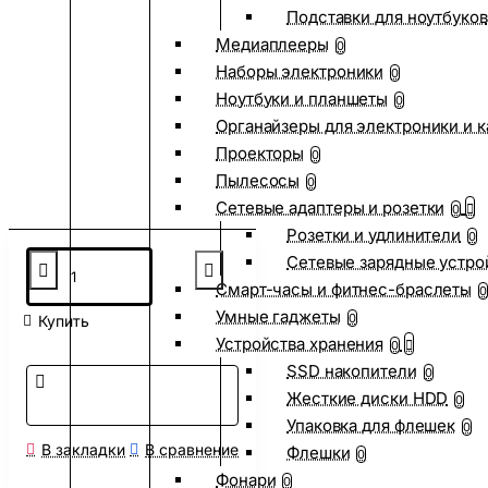
Подставки для ноутбуков
Медиаплееры
0
Наборы электроники
0
Ноутбуки и планшеты
0
Органайзеры для электроники и 
Проекторы
0
Пылесосы
0
Сетевые адаптеры и розетки
0
Розетки и удлинители
0
Сетевые зарядные устро
Смарт-часы и фитнес-браслеты
0
Умные гаджеты
0
Купить
Устройства хранения
0
SSD накопители
0
Жесткие диски HDD
0
Упаковка для флешек
0
В закладки
В сравнение
Флешки
0
Фонари
0