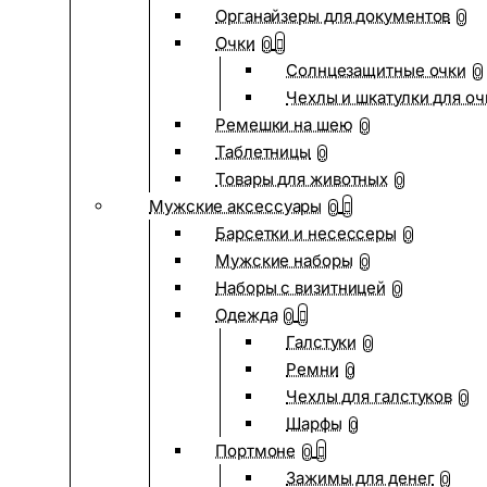
Органайзеры для документов
0
Очки
0
Солнцезащитные очки
0
Чехлы и шкатулки для оч
Ремешки на шею
0
Таблетницы
0
Товары для животных
0
Мужские аксессуары
0
Барсетки и несессеры
0
Мужские наборы
0
Наборы с визитницей
0
Одежда
0
Галстуки
0
Ремни
0
Чехлы для галстуков
0
Шарфы
0
Портмоне
0
Зажимы для денег
0