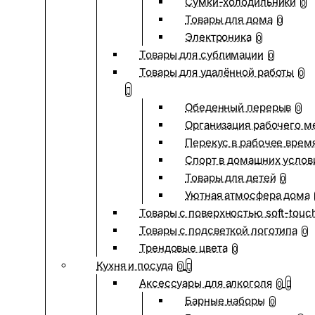
Сумки-холодильники
0
Товары для дома
0
Электроника
0
Товары для сублимации
0
Товары для удалённой работы
0
Обеденный перерыв
0
Организация рабочего м
Перекус в рабочее врем
Спорт в домашних услов
Товары для детей
0
Уютная атмосфера дома
Товары с поверхностью soft-touc
Товары с подсветкой логотипа
0
Трендовые цвета
0
Кухня и посуда
0
Аксессуары для алкоголя
0
Барные наборы
0