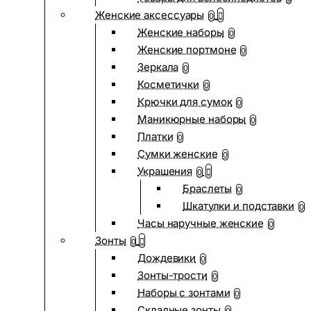
Женские аксессуары
0
Женские наборы
0
Женские портмоне
0
Зеркала
0
Косметички
0
Крючки для сумок
0
Маникюрные наборы
0
Платки
0
Сумки женские
0
Украшения
0
Браслеты
0
Шкатулки и подставки
0
Часы наручные женские
0
Зонты
0
Дождевики
0
Зонты-трости
0
Наборы с зонтами
0
Складные зонты