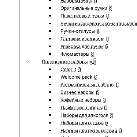
Наборы ручек
0
Оригинальные ручки
0
Пластиковые ручки
0
Ручки из дерева и эко-материало
Ручки-стилусы
0
Стержни и чернила
0
Упаковка для ручек
0
Фломастеры
0
Подарочные наборы
0
Color it
0
Welcome pack
0
Автомобильные наборы
0
Бизнес наборы
0
Кофейные наборы
0
Лайфстайл наборы
0
Наборы для алкоголя
0
Наборы для отдыха
0
Наборы для путешествий
0