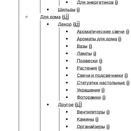
Для энергетиков
0
Шильды
0
Для дома
0
Декор
0
Ароматические свечи
0
Ароматы для дома
0
Вазы
0
Лампы
0
Подвески
0
Растения
0
Свечи и подсвечники
0
Статуэтки настольные
0
Украшения
0
Фоторамки
0
Другое
0
Вентиляторы
0
Камины
0
Органайзеры
0