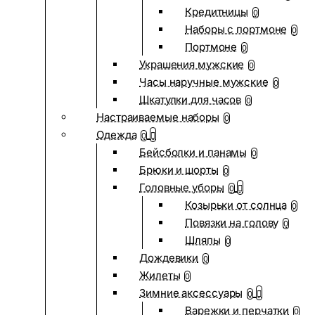
Кредитницы
0
Наборы с портмоне
0
Портмоне
0
Украшения мужские
0
Часы наручные мужские
0
Шкатулки для часов
0
Настраиваемые наборы
0
Одежда
0
Бейсболки и панамы
0
Брюки и шорты
0
Головные уборы
0
Козырьки от солнца
0
Повязки на голову
0
Шляпы
0
Дождевики
0
Жилеты
0
Зимние аксессуары
0
Варежки и перчатки
0