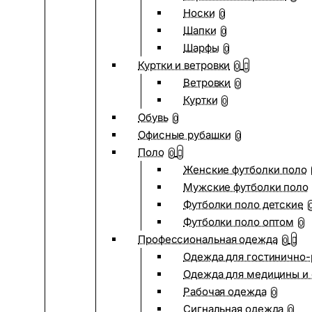
Носки
0
Шапки
0
Шарфы
0
Куртки и ветровки
0
Ветровки
0
Куртки
0
Обувь
0
Офисные рубашки
0
Поло
0
Женские футболки поло
Мужские футболки поло
Футболки поло детские
Футболки поло оптом
0
Профессиональная одежда
0
Одежда для гостинично
Одежда для медицины и 
Рабочая одежда
0
Сигнальная одежда
0