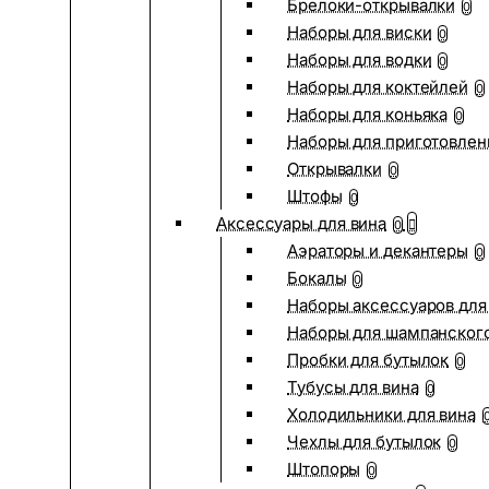
Брелоки-открывалки
0
Наборы для виски
0
Наборы для водки
0
Наборы для коктейлей
0
Наборы для коньяка
0
Наборы для приготовлен
Открывалки
0
Штофы
0
Аксессуары для вина
0
Аэраторы и декантеры
0
Бокалы
0
Наборы аксессуаров для
Наборы для шампанског
Пробки для бутылок
0
Тубусы для вина
0
Холодильники для вина
Чехлы для бутылок
0
Штопоры
0