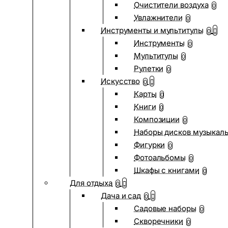
Очистители воздуха
0
Увлажнители
0
Инструменты и мультитулы
0
Инструменты
0
Мультитулы
0
Рулетки
0
Искусство
0
Карты
0
Книги
0
Композиции
0
Наборы дисков музыкал
Фигурки
0
Фотоальбомы
0
Шкафы с книгами
0
Для отдыха
0
Дача и сад
0
Садовые наборы
0
Скворечники
0