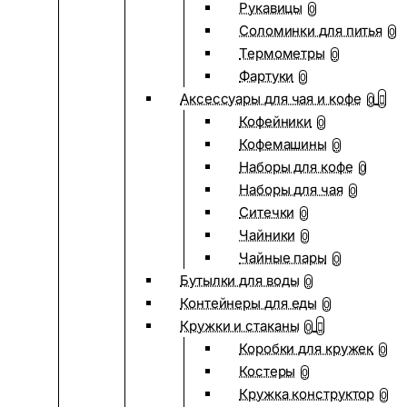
Рукавицы
0
Соломинки для питья
0
Термометры
0
Фартуки
0
Аксессуары для чая и кофе
0
Кофейники
0
Кофемашины
0
Наборы для кофе
0
Наборы для чая
0
Ситечки
0
Чайники
0
Чайные пары
0
Бутылки для воды
0
Контейнеры для еды
0
Кружки и стаканы
0
Коробки для кружек
0
Костеры
0
Кружка конструктор
0