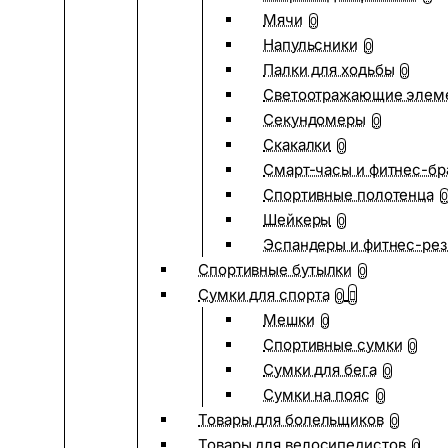
Мячи
0
Напульсники
0
Палки для ходьбы
0
Светоотражающие элем
Секундомеры
0
Скакалки
0
Смарт-часы и фитнес-бр
Спортивные полотенца
0
Шейкеры
0
Эспандеры и фитнес-рез
Спортивные бутылки
0
Сумки для спорта
0
Мешки
0
Спортивные сумки
0
Сумки для бега
0
Сумки на пояс
0
Товары для болельщиков
0
Товары для велосипедистов
0