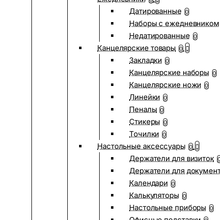
Датированные
0
Наборы с ежедневником
Недатированные
0
Канцелярские товары
0
Закладки
0
Канцелярские наборы
0
Канцелярские ножи
0
Линейки
0
Пеналы
0
Стикеры
0
Точилки
0
Настольные аксессуары
0
Держатели для визиток
Держатели для докумен
Календари
0
Калькуляторы
0
Настольные приборы
0
Офисные подставки