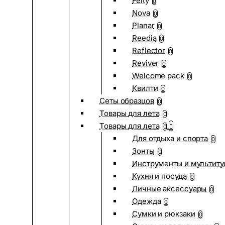
Felty
0
Nova
0
Planar
0
Reedia
0
Reflector
0
Reviver
0
Welcome pack
0
Квилти
0
Сеты образцов
0
Товары для лета
0
Товары для лета
0
Для отдыха и спорта
0
Зонты
0
Инструменты и мультиту
Кухня и посуда
0
Личные аксессуары
0
Одежда
0
Сумки и рюкзаки
0