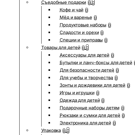
Съедобные подарки
0
Кофе и чай
0
Мёд и варенье
0
Продуктовые наборы
0
Сладости и орехи
0
Специи и приправы
0
Товары для детей
0
Аксессуары для детей
0
Бутылки и ланч-боксы для детей
Для безопасности детей
0
Для учебы и творчества
0
Зонты и дождевики для детей
0
Игры и игрушки
0
Одежда для детей
0
Подарочные наборы детям
0
Рюкзаки и сумки для детей
0
Электроника для детей
0
Упаковка
0