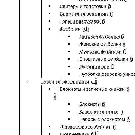
Свитеры и толстовки
0
Спортивные костюмы
0
Топы и безрукавки
0
Футболки
0
Детские футболки
0
Женские футболки
0
Мужские футболки
0
Спортивные футболки
0
Футболки все
0
Футболки оверсайз унис
Офисные аксессуары
0
Блокноты и записные книжки
0
Блокноты
0
Записные книжки
0
Наборы с блокнотом
0
Держатели для бейджа
0
Ежедневники
0