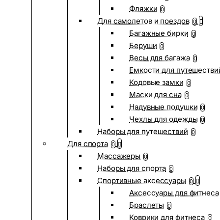
Фляжки
0
Для самолетов и поездов
0
Багажные бирки
0
Беруши
0
Весы для багажа
0
Емкости для путешестви
Кодовые замки
0
Маски для сна
0
Надувные подушки
0
Чехлы для одежды
0
Наборы для путешествий
0
Для спорта
0
Массажеры
0
Наборы для спорта
0
Спортивные аксессуары
0
Аксессуары для фитнеса
Браслеты
0
Коврики для фитнеса
0