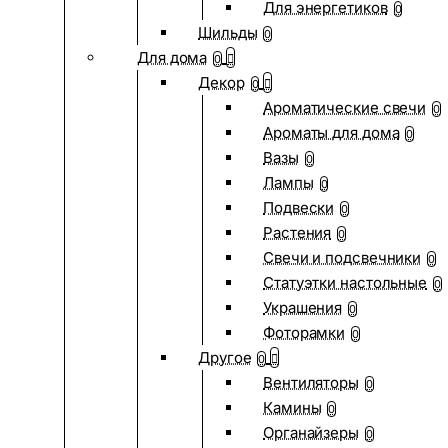
Для энергетиков
0
Шильды
0
Для дома
0
Декор
0
Ароматические свечи
0
Ароматы для дома
0
Вазы
0
Лампы
0
Подвески
0
Растения
0
Свечи и подсвечники
0
Статуэтки настольные
0
Украшения
0
Фоторамки
0
Другое
0
Вентиляторы
0
Камины
0
Органайзеры
0