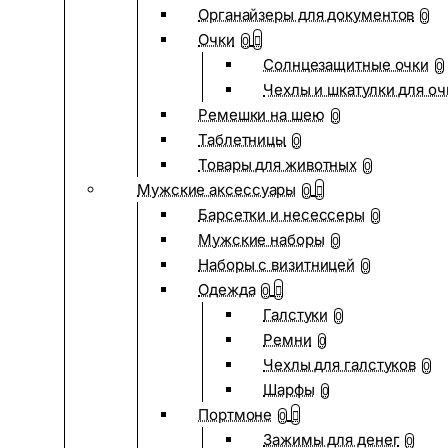
Органайзеры для документов
0
Очки
0
Солнцезащитные очки
0
Чехлы и шкатулки для оч
Ремешки на шею
0
Таблетницы
0
Товары для животных
0
Мужские аксессуары
0
Барсетки и несессеры
0
Мужские наборы
0
Наборы с визитницей
0
Одежда
0
Галстуки
0
Ремни
0
Чехлы для галстуков
0
Шарфы
0
Портмоне
0
Зажимы для денег
0