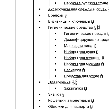
Наборы в русском стиле
Аксессуары для одежды и обуви
Брелоки
0
Визитницы и ключницы
0
Гигиенические средства
0
Гигиенические помады
Дезинфицирующие сред
Маски для лица
0
Наборы для душа
0
Наборы для женщин
0
Наборы для мужчин
0
Расчески
0
Средства для ухода
0
Для курения
0
Зажигалки
0
Значки
0
Кошельки и монетницы
0
Обложки для паспорта
0