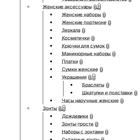
Женские аксессуары
0
Женские наборы
0
Женские портмоне
0
Зеркала
0
Косметички
0
Крючки для сумок
0
Маникюрные наборы
0
Платки
0
Сумки женские
0
Украшения
0
Браслеты
0
Шкатулки и подставки
0
Часы наручные женские
0
Зонты
0
Дождевики
0
Зонты-трости
0
Наборы с зонтами
0
Складные зонты