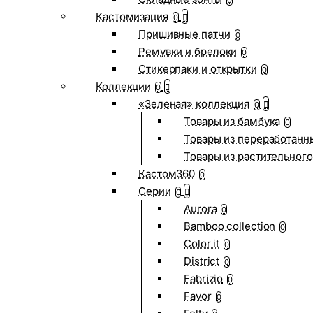
0
Кастомизация
0
Пришивные патчи
0
Ремувки и брелоки
0
Стикерпаки и открытки
0
Коллекции
0
«Зеленая» коллекция
0
Товары из бамбука
0
Товары из переработанн
Товары из растительного
Кастом360
0
Серии
0
Aurora
0
Bamboo collection
0
Color it
0
District
0
Fabrizio
0
Favor
0