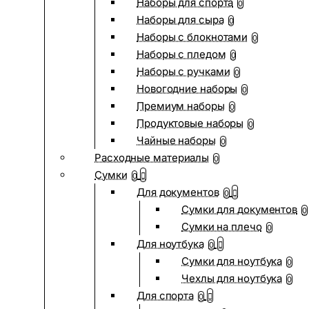
Наборы для спорта
0
Наборы для сыра
0
Наборы с блокнотами
0
Наборы с пледом
0
Наборы с ручками
0
Новогодние наборы
0
Премиум наборы
0
Продуктовые наборы
0
Чайные наборы
0
Расходные материалы
0
Сумки
0
Для документов
0
Сумки для документов
0
Сумки на плечо
0
Для ноутбука
0
Сумки для ноутбука
0
Чехлы для ноутбука
0
Для спорта
0