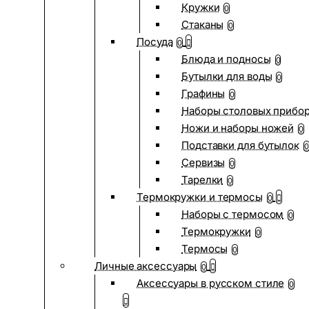
Кружки
0
Стаканы
0
Посуда
0
Блюда и подносы
0
Бутылки для воды
0
Графины
0
Наборы столовых прибо
Ножи и наборы ножей
0
Подставки для бутылок
0
Сервизы
0
Тарелки
0
Термокружки и термосы
0
Наборы с термосом
0
Термокружки
0
Термосы
0
Личные аксессуары
0
Аксессуары в русском стиле
0