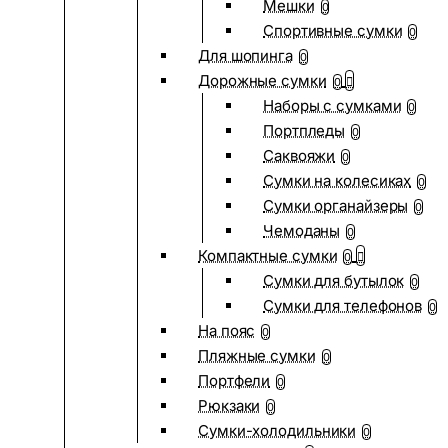
Мешки
0
Спортивные сумки
0
Для шопинга
0
Дорожные сумки
0
Наборы с сумками
0
Портпледы
0
Саквояжи
0
Сумки на колесиках
0
Сумки органайзеры
0
Чемоданы
0
Компактные сумки
0
Сумки для бутылок
0
Сумки для телефонов
0
На пояс
0
Пляжные сумки
0
Портфели
0
Рюкзаки
0
Сумки-холодильники
0