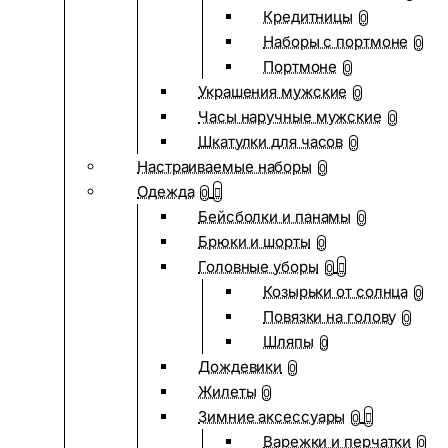
Кредитницы
0
Наборы с портмоне
0
Портмоне
0
Украшения мужские
0
Часы наручные мужские
0
Шкатулки для часов
0
Настраиваемые наборы
0
Одежда
0
Бейсболки и панамы
0
Брюки и шорты
0
Головные уборы
0
Козырьки от солнца
0
Повязки на голову
0
Шляпы
0
Дождевики
0
Жилеты
0
Зимние аксессуары
0
Варежки и перчатки
0