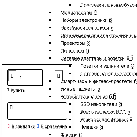
Подставки для ноутбуков
Медиаплееры
0
Наборы электроники
0
Ноутбуки и планшеты
0
Органайзеры для электроники и 
Проекторы
0
Пылесосы
0
Сетевые адаптеры и розетки
0
Розетки и удлинители
0
Сетевые зарядные устро
Смарт-часы и фитнес-браслеты
0
Умные гаджеты
0
Купить
Устройства хранения
0
SSD накопители
0
Жесткие диски HDD
0
Упаковка для флешек
0
В закладки
В сравнение
Флешки
0
Фонари
0