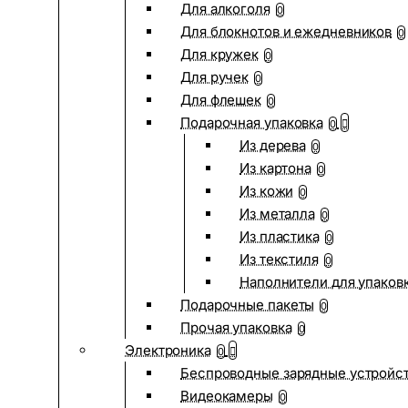
Для алкоголя
0
Для блокнотов и ежедневников
0
Для кружек
0
Для ручек
0
Для флешек
0
Подарочная упаковка
0
Из дерева
0
Из картона
0
Из кожи
0
Из металла
0
Из пластика
0
Из текстиля
0
Наполнители для упаков
Подарочные пакеты
0
Прочая упаковка
0
Электроника
0
Беспроводные зарядные устройств
Видеокамеры
0