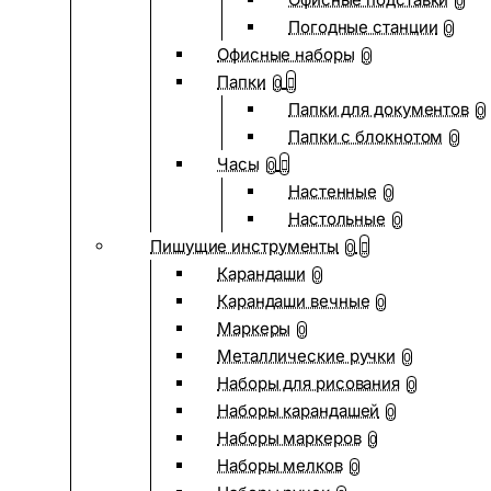
0
Погодные станции
0
Офисные наборы
0
Папки
0
Папки для документов
0
Папки с блокнотом
0
Часы
0
Настенные
0
Настольные
0
Пишущие инструменты
0
Карандаши
0
Карандаши вечные
0
Маркеры
0
Металлические ручки
0
Наборы для рисования
0
Наборы карандашей
0
Наборы маркеров
0
Наборы мелков
0