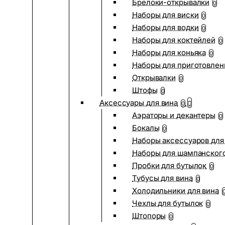
Брелоки-открывалки
0
Наборы для виски
0
Наборы для водки
0
Наборы для коктейлей
0
Наборы для коньяка
0
Наборы для приготовлен
Открывалки
0
Штофы
0
Аксессуары для вина
0
Аэраторы и декантеры
0
Бокалы
0
Наборы аксессуаров для
Наборы для шампанског
Пробки для бутылок
0
Тубусы для вина
0
Холодильники для вина
Чехлы для бутылок
0
Штопоры
0