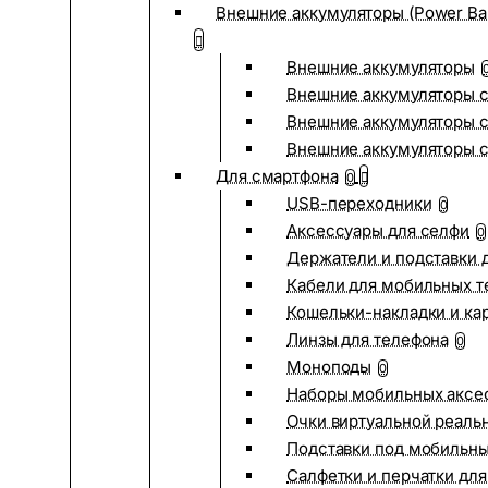
Внешние аккумуляторы (Power Ba
Внешние аккумуляторы
Внешние аккумуляторы с
Внешние аккумуляторы с
Внешние аккумуляторы 
Для смартфона
0
USB-переходники
0
Аксессуары для селфи
0
Держатели и подставки 
Кабели для мобильных т
Кошельки-накладки и ка
Линзы для телефона
0
Моноподы
0
Наборы мобильных аксе
Очки виртуальной реаль
Подставки под мобильн
Салфетки и перчатки для