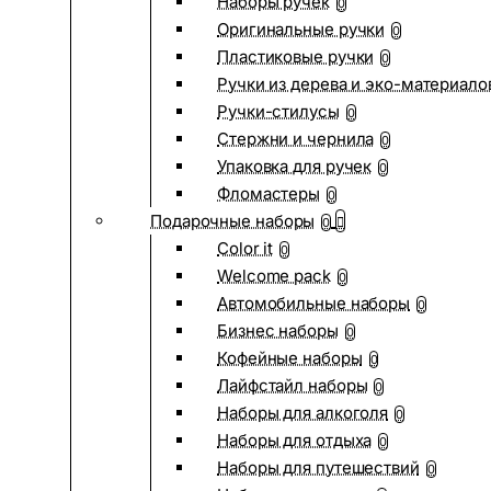
Наборы ручек
0
Оригинальные ручки
0
Пластиковые ручки
0
Ручки из дерева и эко-материало
Ручки-стилусы
0
Стержни и чернила
0
Упаковка для ручек
0
Фломастеры
0
Подарочные наборы
0
Color it
0
Welcome pack
0
Автомобильные наборы
0
Бизнес наборы
0
Кофейные наборы
0
Лайфстайл наборы
0
Наборы для алкоголя
0
Наборы для отдыха
0
Наборы для путешествий
0