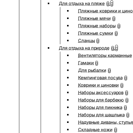
Для отдыха на пляже
0
Пляжные коврики и цино
Пляжные мячи
0
Пляжные наборы
0
Пляжные сумки
0
Сланцы
0
Для отдыха на природе
0
Вентиляторы карманные
Гамаки
0
Для рыбалки
0
Кемпинговая посуда
0
Коврики и циновки
0
Наборы аксессуаров
0
Наборы для барбекю
0
Наборы для пикника
0
Наборы для шашлыка
0
Надувные диваны, стулья
Складные ножи
0