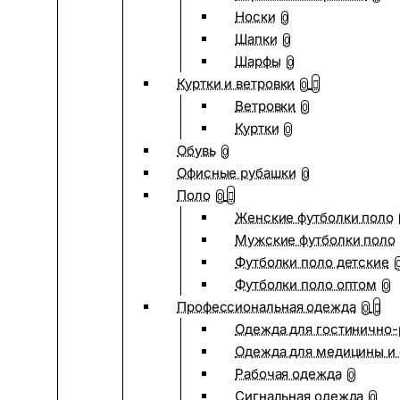
Носки
0
Шапки
0
Шарфы
0
Куртки и ветровки
0
Ветровки
0
Куртки
0
Обувь
0
Офисные рубашки
0
Поло
0
Женские футболки поло
Мужские футболки поло
Футболки поло детские
Футболки поло оптом
0
Профессиональная одежда
0
Одежда для гостинично
Одежда для медицины и 
Рабочая одежда
0
Сигнальная одежда
0