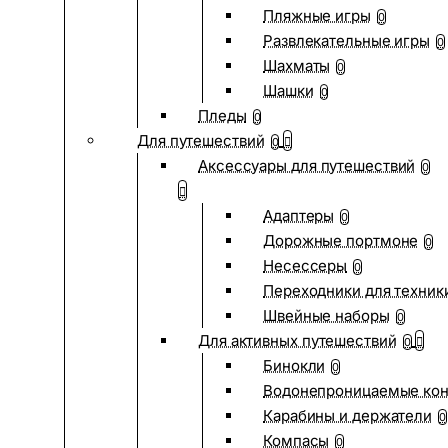
Пляжные игры
0
Развлекательные игры
0
Шахматы
0
Шашки
0
Пледы
0
Для путешествий
0
Аксессуары для путешествий
0
Адаптеры
0
Дорожные портмоне
0
Несессеры
0
Переходники для техник
Швейные наборы
0
Для активных путешествий
0
Бинокли
0
Водонепроницаемые ко
Карабины и держатели
0
Компасы
0