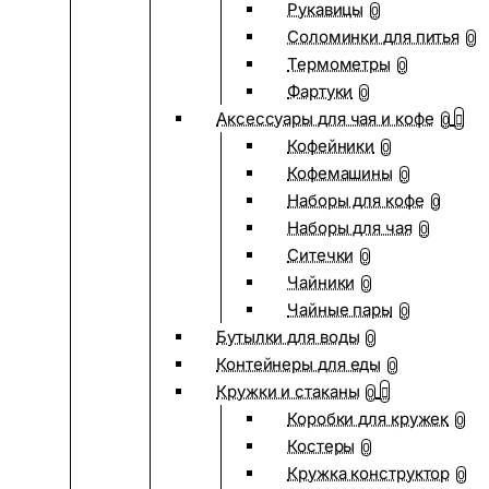
Рукавицы
0
Соломинки для питья
0
Термометры
0
Фартуки
0
Аксессуары для чая и кофе
0
Кофейники
0
Кофемашины
0
Наборы для кофе
0
Наборы для чая
0
Ситечки
0
Чайники
0
Чайные пары
0
Бутылки для воды
0
Контейнеры для еды
0
Кружки и стаканы
0
Коробки для кружек
0
Костеры
0
Кружка конструктор
0