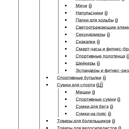
Мячи
0
Напульсники
0
Палки для ходьбы
0
Светоотражающие элем
Секундомеры
0
Скакалки
0
Смарт-часы и фитнес-бр
Спортивные полотенца
0
Шейкеры
0
Эспандеры и фитнес-рез
Спортивные бутылки
0
Сумки для спорта
0
Мешки
0
Спортивные сумки
0
Сумки для бега
0
Сумки на пояс
0
Товары для болельщиков
0
Товары для велосипедистов
0