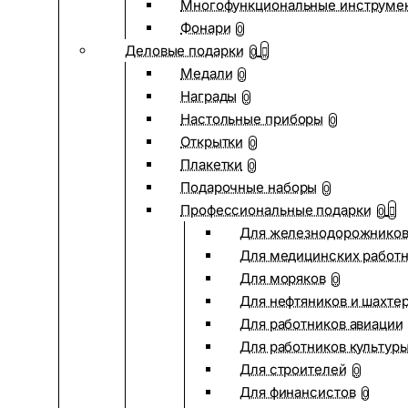
Многофункциональные инструме
Фонари
0
Деловые подарки
0
Медали
0
Награды
0
Настольные приборы
0
Открытки
0
Плакетки
0
Подарочные наборы
0
Профессиональные подарки
0
Для железнодорожнико
Для медицинских работ
Для моряков
0
Для нефтяников и шахте
Для работников авиации
Для работников культур
Для строителей
0
Для финансистов
0