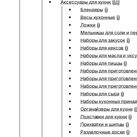
Аксессуары для кухни
0
Блендеры
0
Весы кухонные
0
Ложки
0
Мельницы для соли и пе
Наборы для закусок
0
Наборы для кексов
0
Наборы для масла и укс
Наборы для пиццы
0
Наборы для приготовлен
Наборы для приготовлен
Наборы для приготовлен
Наборы для сыра
0
Наборы кухонных прина
Органайзеры для кухни
0
Подставки для кухни
0
Прихватки и щипцы
0
Разделочные доски
0