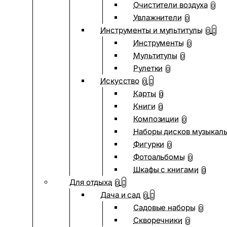
Очистители воздуха
0
Увлажнители
0
Инструменты и мультитулы
0
Инструменты
0
Мультитулы
0
Рулетки
0
Искусство
0
Карты
0
Книги
0
Композиции
0
Наборы дисков музыкал
Фигурки
0
Фотоальбомы
0
Шкафы с книгами
0
Для отдыха
0
Дача и сад
0
Садовые наборы
0
Скворечники
0