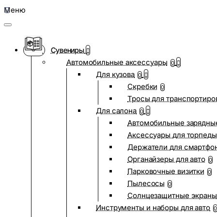
Меню
Сувениры
Автомобильные аксессуары
0
Для кузова
0
Скребки
0
Тросы для транспортиро
Для салона
0
Автомобильные зарядные
Аксессуары для торпеды
Держатели для смартфо
Органайзеры для авто
0
Парковочные визитки
0
Пылесосы
0
Солнцезащитные экраны
Инструменты и наборы для авто