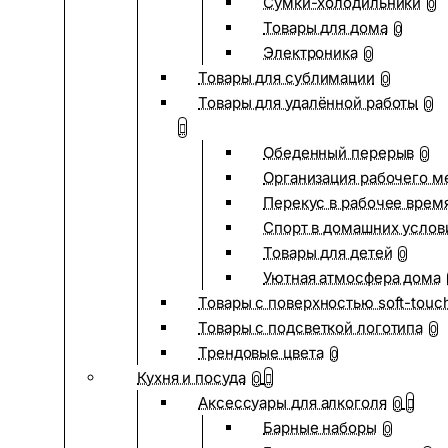
Сумки-холодильники
0
Товары для дома
0
Электроника
0
Товары для сублимации
0
Товары для удалённой работы
0
Обеденный перерыв
0
Организация рабочего м
Перекус в рабочее врем
Спорт в домашних услов
Товары для детей
0
Уютная атмосфера дома
Товары с поверхностью soft-touc
Товары с подсветкой логотипа
0
Трендовые цвета
0
Кухня и посуда
0
Аксессуары для алкоголя
0
Барные наборы
0