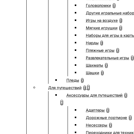
Головоломки
0
Другие игральные набо
Игры на воздухе
0
Мягкие игрушки
0
Наборы для игры в карт
Нарды
0
Пляжные игры
0
Развлекательные игры
0
Шахматы
0
Шашки
0
Пледы
0
Для путешествий
0
Аксессуары для путешествий
0
Адаптеры
0
Дорожные портмоне
0
Несессеры
0
Переходники для техник