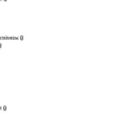
нтейнеры
0
0
й
0