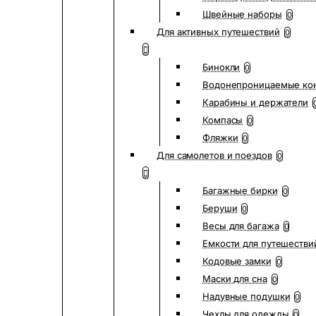
Швейные наборы
0
Для активных путешествий
0
Бинокли
0
Водонепроницаемые ко
Карабины и держатели
Компасы
0
Фляжки
0
Для самолетов и поездов
0
Багажные бирки
0
Беруши
0
Весы для багажа
0
Емкости для путешестви
Кодовые замки
0
Маски для сна
0
Надувные подушки
0
Чехлы для одежды
0