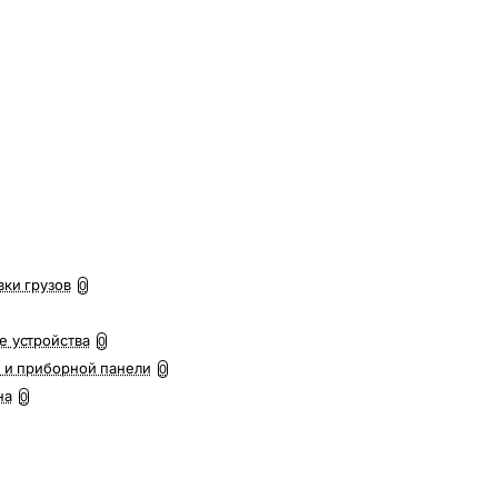
вки грузов
0
е устройства
0
 и приборной панели
0
на
0