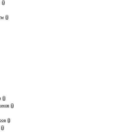
ы
0
ты
0
в
0
ников
0
ров
0
0