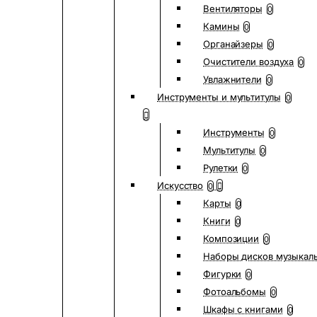
Вентиляторы
0
Камины
0
Органайзеры
0
Очистители воздуха
0
Увлажнители
0
Инструменты и мультитулы
0
Инструменты
0
Мультитулы
0
Рулетки
0
Искусство
0
Карты
0
Книги
0
Композиции
0
Наборы дисков музыкал
Фигурки
0
Фотоальбомы
0
Шкафы с книгами
0