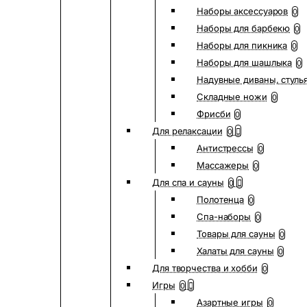
Наборы аксессуаров
0
Наборы для барбекю
0
Наборы для пикника
0
Наборы для шашлыка
0
Надувные диваны, стуль
Складные ножи
0
Фрисби
0
Для релаксации
0
Антистрессы
0
Массажеры
0
Для спа и сауны
0
Полотенца
0
Спа-наборы
0
Товары для сауны
0
Халаты для сауны
0
Для творчества и хобби
0
Игры
0
Азартные игры
0