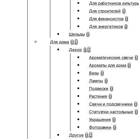
Для работников культур
Для строителей
0
Для финансистов
0
Для энергетиков
0
Шильды
0
Для дома
0
Декор
0
Ароматические свечи
0
Ароматы для дома
0
Вазы
0
Лампы
0
Подвески
0
Растения
0
Свечи и подсвечники
0
Статуэтки настольные
0
Украшения
0
Фоторамки
0
Другое
0