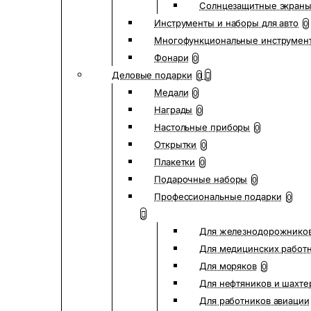
Солнцезащитные экран
Инструменты и наборы для авто
0
Многофункциональные инструмен
Фонари
0
Деловые подарки
0
Медали
0
Награды
0
Настольные приборы
0
Открытки
0
Плакетки
0
Подарочные наборы
0
Профессиональные подарки
0
Для железнодорожнико
Для медицинских работ
Для моряков
0
Для нефтяников и шахте
Для работников авиации