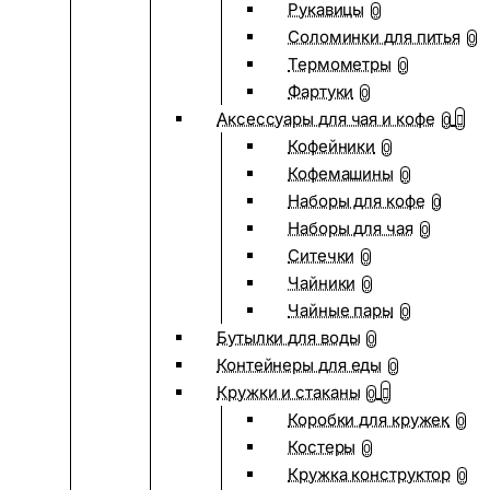
Рукавицы
0
Соломинки для питья
0
Термометры
0
Фартуки
0
Аксессуары для чая и кофе
0
Кофейники
0
Кофемашины
0
Наборы для кофе
0
Наборы для чая
0
Ситечки
0
Чайники
0
Чайные пары
0
Бутылки для воды
0
Контейнеры для еды
0
Кружки и стаканы
0
Коробки для кружек
0
Костеры
0
Кружка конструктор
0