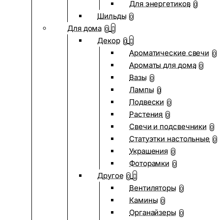
Для энергетиков
0
Шильды
0
Для дома
0
Декор
0
Ароматические свечи
0
Ароматы для дома
0
Вазы
0
Лампы
0
Подвески
0
Растения
0
Свечи и подсвечники
0
Статуэтки настольные
0
Украшения
0
Фоторамки
0
Другое
0
Вентиляторы
0
Камины
0
Органайзеры
0