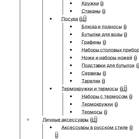
Кружки
0
Стаканы
0
Посуда
0
Блюда и подносы
0
Бутылки для воды
0
Графины
0
Наборы столовых прибо
Ножи и наборы ножей
0
Подставки для бутылок
0
Сервизы
0
Тарелки
0
Термокружки и термосы
0
Наборы с термосом
0
Термокружки
0
Термосы
0
Личные аксессуары
0
Аксессуары в русском стиле
0