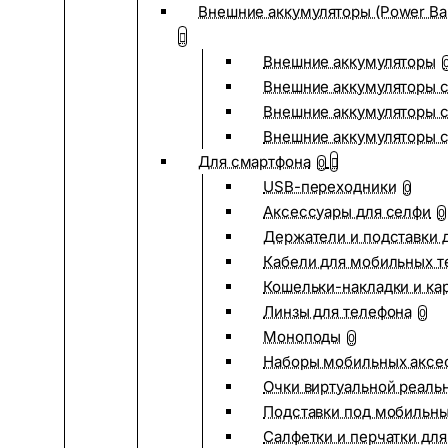
Внешние аккумуляторы (Power Ba
Внешние аккумуляторы
Внешние аккумуляторы с
Внешние аккумуляторы с
Внешние аккумуляторы 
Для смартфона
0
USB-переходники
0
Аксессуары для селфи
0
Держатели и подставки 
Кабели для мобильных т
Кошельки-накладки и ка
Линзы для телефона
0
Моноподы
0
Наборы мобильных аксе
Очки виртуальной реаль
Подставки под мобильн
Салфетки и перчатки для