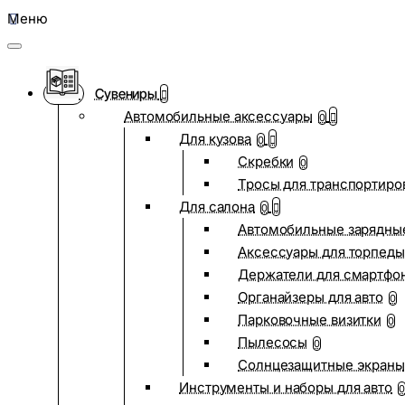
Меню
Сувениры
Автомобильные аксессуары
0
Для кузова
0
Скребки
0
Тросы для транспортиро
Для салона
0
Автомобильные зарядные
Аксессуары для торпеды
Держатели для смартфо
Органайзеры для авто
0
Парковочные визитки
0
Пылесосы
0
Солнцезащитные экраны
Инструменты и наборы для авто