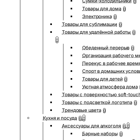
Сумки-холодильники
0
Товары для дома
0
Электроника
0
Товары для сублимации
0
Товары для удалённой работы
0
Обеденный перерыв
0
Организация рабочего м
Перекус в рабочее врем
Спорт в домашних услов
Товары для детей
0
Уютная атмосфера дома
Товары с поверхностью soft-touc
Товары с подсветкой логотипа
0
Трендовые цвета
0
Кухня и посуда
0
Аксессуары для алкоголя
0
Барные наборы
0