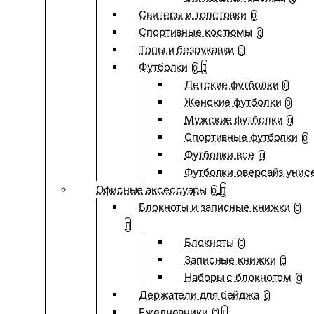
Свитеры и толстовки
0
Спортивные костюмы
0
Топы и безрукавки
0
Футболки
0
Детские футболки
0
Женские футболки
0
Мужские футболки
0
Спортивные футболки
0
Футболки все
0
Футболки оверсайз унис
Офисные аксессуары
0
Блокноты и записные книжки
0
Блокноты
0
Записные книжки
0
Наборы с блокнотом
0
Держатели для бейджа
0
Ежедневники
0