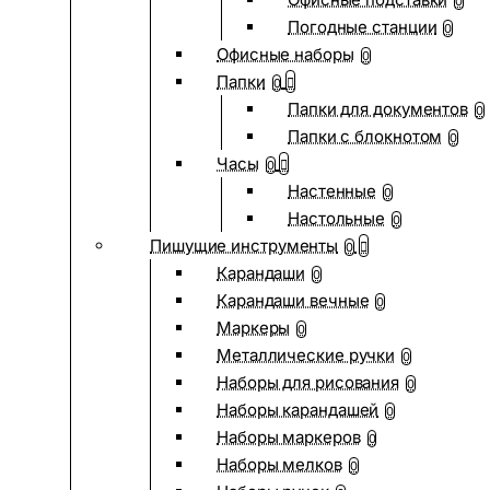
0
Погодные станции
0
Офисные наборы
0
Папки
0
Папки для документов
0
Папки с блокнотом
0
Часы
0
Настенные
0
Настольные
0
Пишущие инструменты
0
Карандаши
0
Карандаши вечные
0
Маркеры
0
Металлические ручки
0
Наборы для рисования
0
Наборы карандашей
0
Наборы маркеров
0
Наборы мелков
0