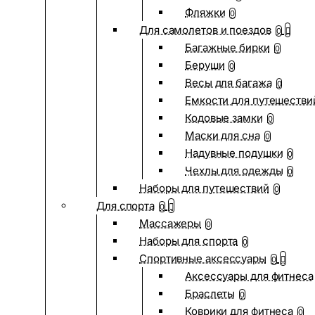
Фляжки
0
Для самолетов и поездов
0
Багажные бирки
0
Беруши
0
Весы для багажа
0
Емкости для путешестви
Кодовые замки
0
Маски для сна
0
Надувные подушки
0
Чехлы для одежды
0
Наборы для путешествий
0
Для спорта
0
Массажеры
0
Наборы для спорта
0
Спортивные аксессуары
0
Аксессуары для фитнеса
Браслеты
0
Коврики для фитнеса
0