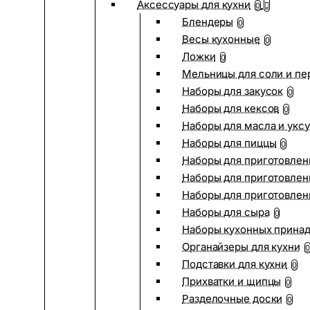
Аксессуары для кухни
0
Блендеры
0
Весы кухонные
0
Ложки
0
Мельницы для соли и пе
Наборы для закусок
0
Наборы для кексов
0
Наборы для масла и укс
Наборы для пиццы
0
Наборы для приготовлен
Наборы для приготовлен
Наборы для приготовлен
Наборы для сыра
0
Наборы кухонных прина
Органайзеры для кухни
0
Подставки для кухни
0
Прихватки и щипцы
0
Разделочные доски
0