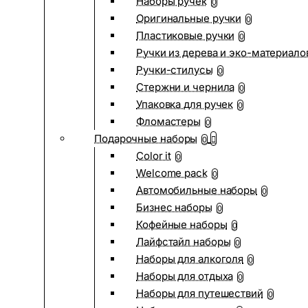
Наборы ручек
0
Оригинальные ручки
0
Пластиковые ручки
0
Ручки из дерева и эко-материало
Ручки-стилусы
0
Стержни и чернила
0
Упаковка для ручек
0
Фломастеры
0
Подарочные наборы
0
Color it
0
Welcome pack
0
Автомобильные наборы
0
Бизнес наборы
0
Кофейные наборы
0
Лайфстайл наборы
0
Наборы для алкоголя
0
Наборы для отдыха
0
Наборы для путешествий
0