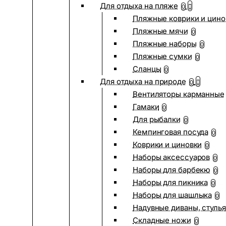
Для отдыха на пляже
0
Пляжные коврики и цино
Пляжные мячи
0
Пляжные наборы
0
Пляжные сумки
0
Сланцы
0
Для отдыха на природе
0
Вентиляторы карманные
Гамаки
0
Для рыбалки
0
Кемпинговая посуда
0
Коврики и циновки
0
Наборы аксессуаров
0
Наборы для барбекю
0
Наборы для пикника
0
Наборы для шашлыка
0
Надувные диваны, стулья
Складные ножи
0