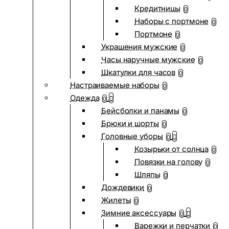
Кредитницы
0
Наборы с портмоне
0
Портмоне
0
Украшения мужские
0
Часы наручные мужские
0
Шкатулки для часов
0
Настраиваемые наборы
0
Одежда
0
Бейсболки и панамы
0
Брюки и шорты
0
Головные уборы
0
Козырьки от солнца
0
Повязки на голову
0
Шляпы
0
Дождевики
0
Жилеты
0
Зимние аксессуары
0
Варежки и перчатки
0