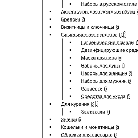
Наборы в русском стиле
Аксессуары для одежды и обуви
Брелоки
0
Визитницы и ключницы
0
Гигиенические средства
0
Гигиенические помады
Дезинфицирующие сред
Маски для лица
0
Наборы для душа
0
Наборы для женщин
0
Наборы для мужчин
0
Расчески
0
Средства для ухода
0
Для курения
0
Зажигалки
0
Значки
0
Кошельки и монетницы
0
Обложки для паспорта
0