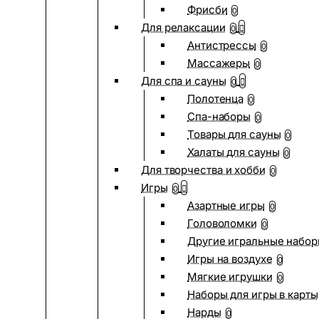
Фрисби
0
Для релаксации
0
Антистрессы
0
Массажеры
0
Для спа и сауны
0
Полотенца
0
Спа-наборы
0
Товары для сауны
0
Халаты для сауны
0
Для творчества и хобби
0
Игры
0
Азартные игры
0
Головоломки
0
Другие игральные набо
Игры на воздухе
0
Мягкие игрушки
0
Наборы для игры в карты
Нарды
0