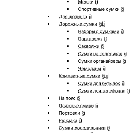
Мешки
0
Спортивные сумки
0
Для шопинга
0
Дорожные сумки
0
Наборы с сумками
0
Портпледы
0
Саквояжи
0
Сумки на колесиках
0
Сумки органайзеры
0
Чемоданы
0
Компактные сумки
0
Сумки для бутылок
0
Сумки для телефонов
0
На пояс
0
Пляжные сумки
0
Портфели
0
Рюкзаки
0
Сумки-холодильники
0