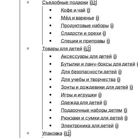
Съедобные подарки
0
Кофе и чай
0
Мёд и варенье
0
Продуктовые наборы
0
Сладости и орехи
0
Специи и приправы
0
Товары для детей
0
Аксессуары для детей
0
Бутылки и ланч-боксы для детей
Для безопасности детей
0
Для учебы и творчества
0
Зонты и дождевики для детей
0
Игры и игрушки
0
Одежда для детей
0
Подарочные наборы детям
0
Рюкзаки и сумки для детей
0
Электроника для детей
0
Упаковка
0