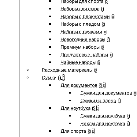
Наборы для спорта
0
Наборы для сыра
0
Наборы с блокнотами
0
Наборы с пледом
0
Наборы с ручками
0
Новогодние наборы
0
Премиум наборы
0
Продуктовые наборы
0
Чайные наборы
0
Расходные материалы
0
Сумки
0
Для документов
0
Сумки для документов
0
Сумки на плечо
0
Для ноутбука
0
Сумки для ноутбука
0
Чехлы для ноутбука
0
Для спорта
0