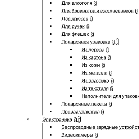
Для алкоголя
0
Для блокнотов и ежедневников
0
Для кружек
0
Для ручек
0
Для флешек
0
Подарочная упаковка
0
Из дерева
0
Из картона
0
Из кожи
0
Из металла
0
Из пластика
0
Из текстиля
0
Наполнители для упаков
Подарочные пакеты
0
Прочая упаковка
0
Электроника
0
Беспроводные зарядные устройств
Видеокамеры
0