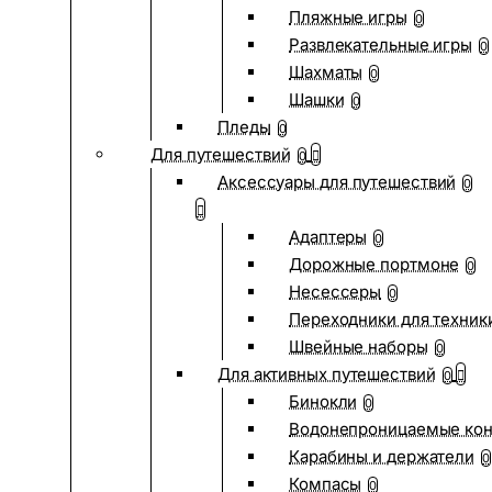
Пляжные игры
0
Развлекательные игры
0
Шахматы
0
Шашки
0
Пледы
0
Для путешествий
0
Аксессуары для путешествий
0
Адаптеры
0
Дорожные портмоне
0
Несессеры
0
Переходники для техник
Швейные наборы
0
Для активных путешествий
0
Бинокли
0
Водонепроницаемые ко
Карабины и держатели
0
Компасы
0