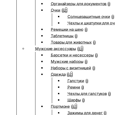
Органайзеры для документов
0
Очки
0
Солнцезащитные очки
0
Чехлы и шкатулки для оч
Ремешки на шею
0
Таблетницы
0
Товары для животных
0
Мужские аксессуары
0
Барсетки и несессеры
0
Мужские наборы
0
Наборы с визитницей
0
Одежда
0
Галстуки
0
Ремни
0
Чехлы для галстуков
0
Шарфы
0
Портмоне
0
Зажимы для денег
0