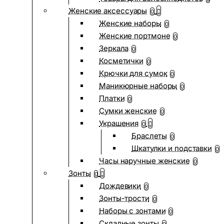
Женские аксессуары
0
Женские наборы
0
Женские портмоне
0
Зеркала
0
Косметички
0
Крючки для сумок
0
Маникюрные наборы
0
Платки
0
Сумки женские
0
Украшения
0
Браслеты
0
Шкатулки и подставки
0
Часы наручные женские
0
Зонты
0
Дождевики
0
Зонты-трости
0
Наборы с зонтами
0
Складные зонты