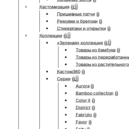
0
Кастомизация
0
Пришивные патчи
0
Ремувки и брелоки
0
Стикерпаки и открытки
0
Коллекции
0
«Зеленая» коллекция
0
Товары из бамбука
0
Товары из переработанн
Товары из растительного
Кастом360
0
Серии
0
Aurora
0
Bamboo collection
0
Color it
0
District
0
Fabrizio
0
Favor
0