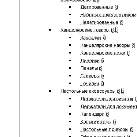
Датированные
0
Наборы с ежедневником
Недатированные
0
Канцелярские товары
0
Закладки
0
Канцелярские наборы
0
Канцелярские ножи
0
Линейки
0
Пеналы
0
Стикеры
0
Точилки
0
Настольные аксессуары
0
Держатели для визиток
Держатели для докумен
Календари
0
Калькуляторы
0
Настольные приборы
0
Офисные подставки