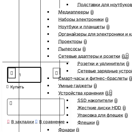
Подставки для ноутбуков
Медиаплееры
0
Наборы электроники
0
Ноутбуки и планшеты
0
Органайзеры для электроники и 
Проекторы
0
Пылесосы
0
Сетевые адаптеры и розетки
0
Розетки и удлинители
0
Сетевые зарядные устро
Смарт-часы и фитнес-браслеты
0
Умные гаджеты
0
Купить
Устройства хранения
0
SSD накопители
0
Жесткие диски HDD
0
Упаковка для флешек
0
В закладки
В сравнение
Флешки
0
Фонари
0