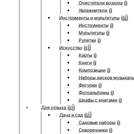
Очистители воздуха
0
Увлажнители
0
Инструменты и мультитулы
0
Инструменты
0
Мультитулы
0
Рулетки
0
Искусство
0
Карты
0
Книги
0
Композиции
0
Наборы дисков музыкал
Фигурки
0
Фотоальбомы
0
Шкафы с книгами
0
Для отдыха
0
Дача и сад
0
Садовые наборы
0
Скворечники
0