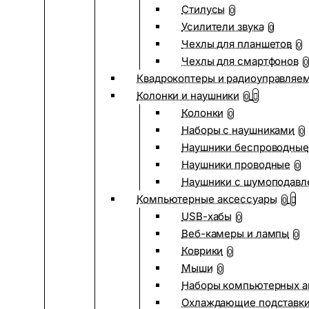
Стилусы
0
Усилители звука
0
Чехлы для планшетов
0
Чехлы для смартфонов
0
Квадрокоптеры и радиоуправляе
Колонки и наушники
0
Колонки
0
Наборы с наушниками
0
Наушники беспроводные
Наушники проводные
0
Наушники с шумоподав
Компьютерные аксессуары
0
USB-хабы
0
Веб-камеры и лампы
0
Коврики
0
Мыши
0
Наборы компьютерных а
Охлаждающие подставк