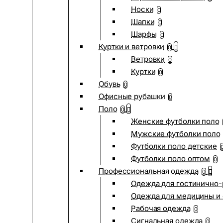
Носки
0
Шапки
0
Шарфы
0
Куртки и ветровки
0
Ветровки
0
Куртки
0
Обувь
0
Офисные рубашки
0
Поло
0
Женские футболки поло
Мужские футболки поло
Футболки поло детские
Футболки поло оптом
0
Профессиональная одежда
0
Одежда для гостинично
Одежда для медицины и 
Рабочая одежда
0
Сигнальная одежда
0