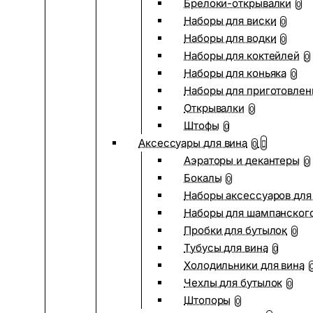
Брелоки-открывалки
0
Наборы для виски
0
Наборы для водки
0
Наборы для коктейлей
0
Наборы для коньяка
0
Наборы для приготовлен
Открывалки
0
Штофы
0
Аксессуары для вина
0
Аэраторы и декантеры
0
Бокалы
0
Наборы аксессуаров для
Наборы для шампанског
Пробки для бутылок
0
Тубусы для вина
0
Холодильники для вина
Чехлы для бутылок
0
Штопоры
0