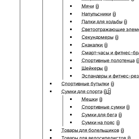
Мячи
0
Напульсники
0
Палки для ходьбы
0
Светоотражающие элем
Секундомеры
0
Скакалки
0
Смарт-часы и фитнес-бр
Спортивные полотенца
0
Шейкеры
0
Эспандеры и фитнес-рез
Спортивные бутылки
0
Сумки для спорта
0
Мешки
0
Спортивные сумки
0
Сумки для бега
0
Сумки на пояс
0
Товары для болельщиков
0
Товары для велосипедистов
0