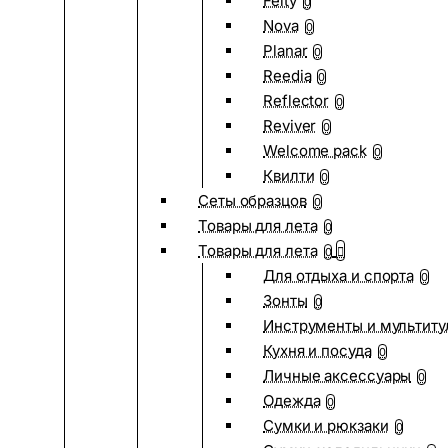
Felty
0
Nova
0
Planar
0
Reedia
0
Reflector
0
Reviver
0
Welcome pack
0
Квилти
0
Сеты образцов
0
Товары для лета
0
Товары для лета
0
Для отдыха и спорта
0
Зонты
0
Инструменты и мультиту
Кухня и посуда
0
Личные аксессуары
0
Одежда
0
Сумки и рюкзаки
0