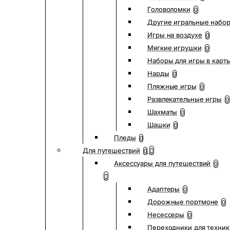
Головоломки
0
Другие игральные набо
Игры на воздухе
0
Мягкие игрушки
0
Наборы для игры в карт
Нарды
0
Пляжные игры
0
Развлекательные игры
0
Шахматы
0
Шашки
0
Пледы
0
Для путешествий
0
Аксессуары для путешествий
0
Адаптеры
0
Дорожные портмоне
0
Несессеры
0
Переходники для техник