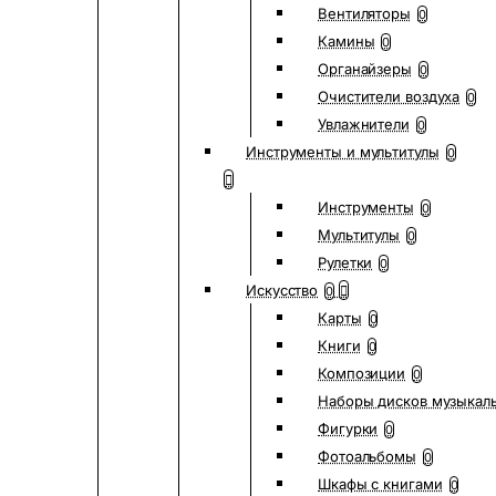
Вентиляторы
0
Камины
0
Органайзеры
0
Очистители воздуха
0
Увлажнители
0
Инструменты и мультитулы
0
Инструменты
0
Мультитулы
0
Рулетки
0
Искусство
0
Карты
0
Книги
0
Композиции
0
Наборы дисков музыкал
Фигурки
0
Фотоальбомы
0
Шкафы с книгами
0