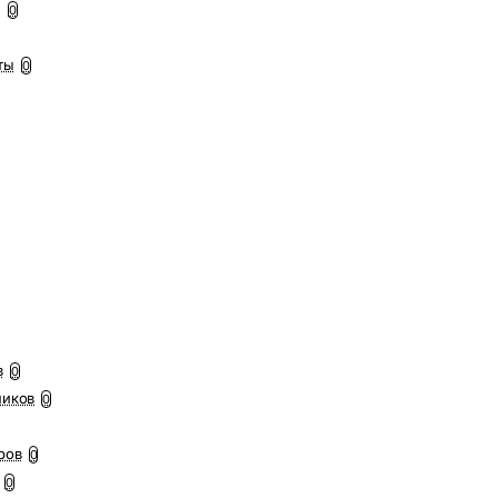
ы
0
ты
0
в
0
ников
0
ров
0
0