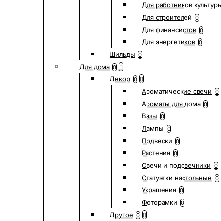
Для работников культур
Для строителей
0
Для финансистов
0
Для энергетиков
0
Шильды
0
Для дома
0
Декор
0
Ароматические свечи
0
Ароматы для дома
0
Вазы
0
Лампы
0
Подвески
0
Растения
0
Свечи и подсвечники
0
Статуэтки настольные
0
Украшения
0
Фоторамки
0
Другое
0