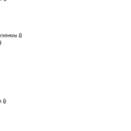
нтейнеры
0
0
й
0