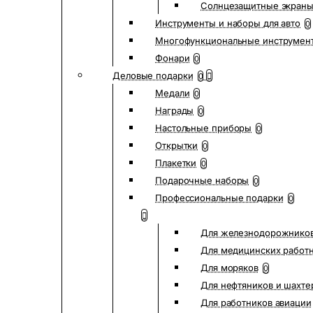
Солнцезащитные экран
Инструменты и наборы для авто
0
Многофункциональные инструмен
Фонари
0
Деловые подарки
0
Медали
0
Награды
0
Настольные приборы
0
Открытки
0
Плакетки
0
Подарочные наборы
0
Профессиональные подарки
0
Для железнодорожнико
Для медицинских работ
Для моряков
0
Для нефтяников и шахте
Для работников авиации