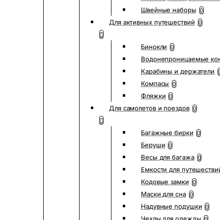
Швейные наборы
0
Для активных путешествий
0
Бинокли
0
Водонепроницаемые ко
Карабины и держатели
Компасы
0
Фляжки
0
Для самолетов и поездов
0
Багажные бирки
0
Беруши
0
Весы для багажа
0
Емкости для путешестви
Кодовые замки
0
Маски для сна
0
Надувные подушки
0
Чехлы для одежды
0