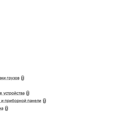
вки грузов
0
е устройства
0
 и приборной панели
0
на
0