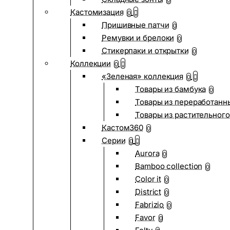
0
Кастомизация
0
Пришивные патчи
0
Ремувки и брелоки
0
Стикерпаки и открытки
0
Коллекции
0
«Зеленая» коллекция
0
Товары из бамбука
0
Товары из переработанн
Товары из растительного
Кастом360
0
Серии
0
Aurora
0
Bamboo collection
0
Color it
0
District
0
Fabrizio
0
Favor
0