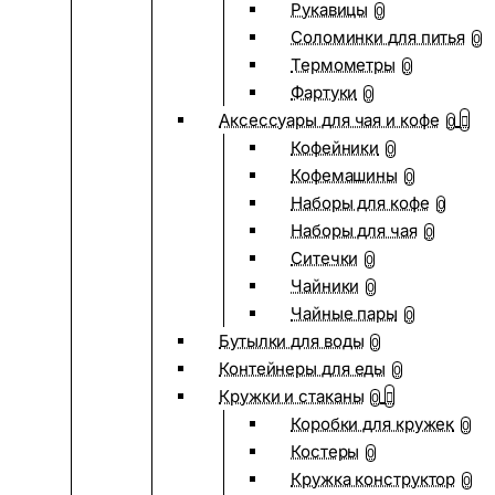
Рукавицы
0
Соломинки для питья
0
Термометры
0
Фартуки
0
Аксессуары для чая и кофе
0
Кофейники
0
Кофемашины
0
Наборы для кофе
0
Наборы для чая
0
Ситечки
0
Чайники
0
Чайные пары
0
Бутылки для воды
0
Контейнеры для еды
0
Кружки и стаканы
0
Коробки для кружек
0
Костеры
0
Кружка конструктор
0