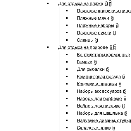
Для отдыха на пляже
0
Пляжные коврики и цино
Пляжные мячи
0
Пляжные наборы
0
Пляжные сумки
0
Сланцы
0
Для отдыха на природе
0
Вентиляторы карманные
Гамаки
0
Для рыбалки
0
Кемпинговая посуда
0
Коврики и циновки
0
Наборы аксессуаров
0
Наборы для барбекю
0
Наборы для пикника
0
Наборы для шашлыка
0
Надувные диваны, стулья
Складные ножи
0