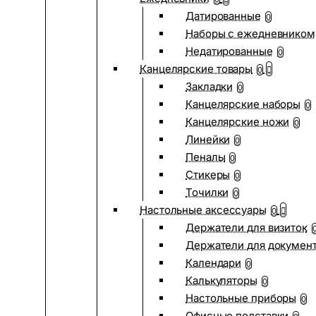
Датированные
0
Наборы с ежедневником
Недатированные
0
Канцелярские товары
0
Закладки
0
Канцелярские наборы
0
Канцелярские ножи
0
Линейки
0
Пеналы
0
Стикеры
0
Точилки
0
Настольные аксессуары
0
Держатели для визиток
Держатели для докумен
Календари
0
Калькуляторы
0
Настольные приборы
0
Офисные подставки