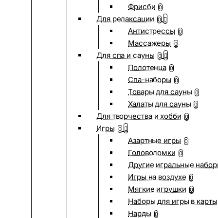
Фрисби
0
Для релаксации
0
Антистрессы
0
Массажеры
0
Для спа и сауны
0
Полотенца
0
Спа-наборы
0
Товары для сауны
0
Халаты для сауны
0
Для творчества и хобби
0
Игры
0
Азартные игры
0
Головоломки
0
Другие игральные набо
Игры на воздухе
0
Мягкие игрушки
0
Наборы для игры в карты
Нарды
0