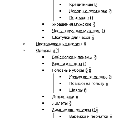
Кредитницы
0
Наборы с портмоне
0
Портмоне
0
Украшения мужские
0
Часы наручные мужские
0
Шкатулки для часов
0
Настраиваемые наборы
0
Одежда
0
Бейсболки и панамы
0
Брюки и шорты
0
Головные уборы
0
Козырьки от солнца
0
Повязки на голову
0
Шляпы
0
Дождевики
0
Жилеты
0
Зимние аксессуары
0
Варежки и перчатки
0