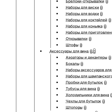
Брелоки-открывалки
0
Наборы для виски
0
Наборы для водки
0
Наборы для коктейлей
0
Наборы для коньяка
0
Наборы для приготовлен
Открывалки
0
Штофы
0
Аксессуары для вина
0
Аэраторы и декантеры
0
Бокалы
0
Наборы аксессуаров для
Наборы для шампанског
Пробки для бутылок
0
Тубусы для вина
0
Холодильники для вина
Чехлы для бутылок
0
Штопоры
0