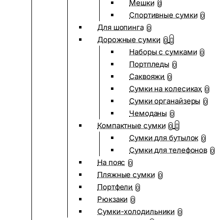
Мешки
0
Спортивные сумки
0
Для шопинга
0
Дорожные сумки
0
Наборы с сумками
0
Портпледы
0
Саквояжи
0
Сумки на колесиках
0
Сумки органайзеры
0
Чемоданы
0
Компактные сумки
0
Сумки для бутылок
0
Сумки для телефонов
0
На пояс
0
Пляжные сумки
0
Портфели
0
Рюкзаки
0
Сумки-холодильники
0