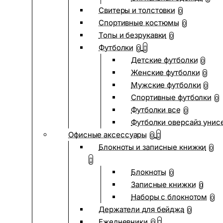
Свитеры и толстовки
0
Спортивные костюмы
0
Топы и безрукавки
0
Футболки
0
Детские футболки
0
Женские футболки
0
Мужские футболки
0
Спортивные футболки
0
Футболки все
0
Футболки оверсайз унис
Офисные аксессуары
0
Блокноты и записные книжки
0
Блокноты
0
Записные книжки
0
Наборы с блокнотом
0
Держатели для бейджа
0
Ежедневники
0