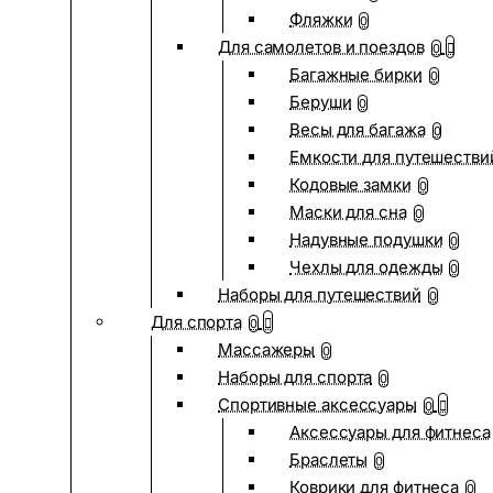
Фляжки
0
Для самолетов и поездов
0
Багажные бирки
0
Беруши
0
Весы для багажа
0
Емкости для путешестви
Кодовые замки
0
Маски для сна
0
Надувные подушки
0
Чехлы для одежды
0
Наборы для путешествий
0
Для спорта
0
Массажеры
0
Наборы для спорта
0
Спортивные аксессуары
0
Аксессуары для фитнеса
Браслеты
0
Коврики для фитнеса
0