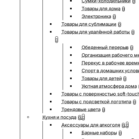
Сумки-холодильники
0
Товары для дома
0
Электроника
0
Товары для сублимации
0
Товары для удалённой работы
0
Обеденный перерыв
0
Организация рабочего м
Перекус в рабочее врем
Спорт в домашних услов
Товары для детей
0
Уютная атмосфера дома
Товары с поверхностью soft-touc
Товары с подсветкой логотипа
0
Трендовые цвета
0
Кухня и посуда
0
Аксессуары для алкоголя
0
Барные наборы
0