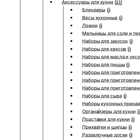
Аксессуары для кухни
0
Блендеры
0
Весы кухонные
0
Ложки
0
Мельницы для соли и пе
Наборы для закусок
0
Наборы для кексов
0
Наборы для масла и укс
Наборы для пиццы
0
Наборы для приготовлен
Наборы для приготовлен
Наборы для приготовлен
Наборы для сыра
0
Наборы кухонных прина
Органайзеры для кухни
0
Подставки для кухни
0
Прихватки и щипцы
0
Разделочные доски
0