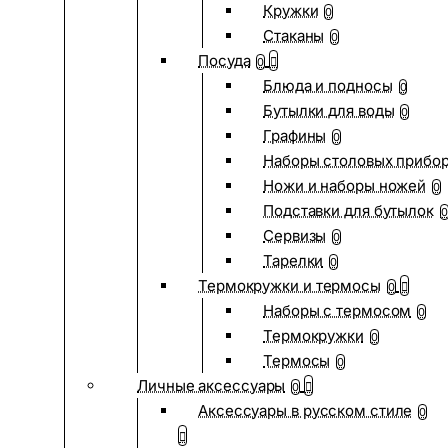
Кружки
0
Стаканы
0
Посуда
0
Блюда и подносы
0
Бутылки для воды
0
Графины
0
Наборы столовых прибо
Ножи и наборы ножей
0
Подставки для бутылок
0
Сервизы
0
Тарелки
0
Термокружки и термосы
0
Наборы с термосом
0
Термокружки
0
Термосы
0
Личные аксессуары
0
Аксессуары в русском стиле
0