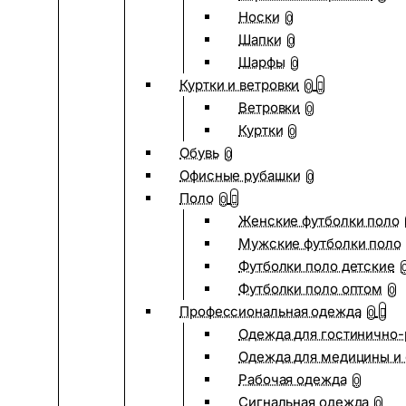
Носки
0
Шапки
0
Шарфы
0
Куртки и ветровки
0
Ветровки
0
Куртки
0
Обувь
0
Офисные рубашки
0
Поло
0
Женские футболки поло
Мужские футболки поло
Футболки поло детские
Футболки поло оптом
0
Профессиональная одежда
0
Одежда для гостинично
Одежда для медицины и 
Рабочая одежда
0
Сигнальная одежда
0