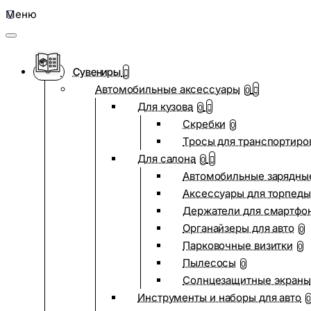
Меню
Сувениры
Автомобильные аксессуары
0
Для кузова
0
Скребки
0
Тросы для транспортиро
Для салона
0
Автомобильные зарядные
Аксессуары для торпеды
Держатели для смартфо
Органайзеры для авто
0
Парковочные визитки
0
Пылесосы
0
Солнцезащитные экраны
Инструменты и наборы для авто