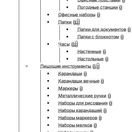
0
Погодные станции
0
Офисные наборы
0
Папки
0
Папки для документов
0
Папки с блокнотом
0
Часы
0
Настенные
0
Настольные
0
Пишущие инструменты
0
Карандаши
0
Карандаши вечные
0
Маркеры
0
Металлические ручки
0
Наборы для рисования
0
Наборы карандашей
0
Наборы маркеров
0
Наборы мелков
0