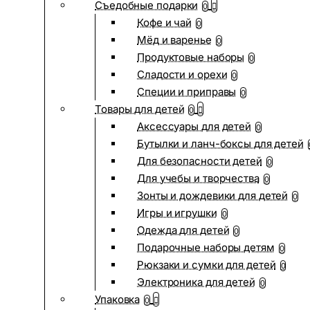
Съедобные подарки
0
Кофе и чай
0
Мёд и варенье
0
Продуктовые наборы
0
Сладости и орехи
0
Специи и приправы
0
Товары для детей
0
Аксессуары для детей
0
Бутылки и ланч-боксы для детей
Для безопасности детей
0
Для учебы и творчества
0
Зонты и дождевики для детей
0
Игры и игрушки
0
Одежда для детей
0
Подарочные наборы детям
0
Рюкзаки и сумки для детей
0
Электроника для детей
0
Упаковка
0