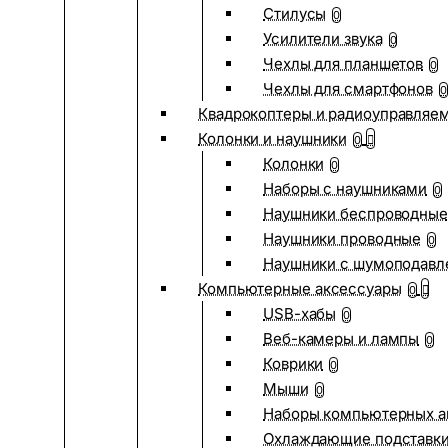
Стилусы
0
Усилители звука
0
Чехлы для планшетов
0
Чехлы для смартфонов
0
Квадрокоптеры и радиоуправляе
Колонки и наушники
0
Колонки
0
Наборы с наушниками
0
Наушники беспроводные
Наушники проводные
0
Наушники с шумоподав
Компьютерные аксессуары
0
USB-хабы
0
Веб-камеры и лампы
0
Коврики
0
Мыши
0
Наборы компьютерных а
Охлаждающие подставк