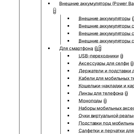
Внешние аккумуляторы (Power Ba
Внешние аккумуляторы
Внешние аккумуляторы с
Внешние аккумуляторы с
Внешние аккумуляторы 
Для смартфона
0
USB-переходники
0
Аксессуары для селфи
0
Держатели и подставки 
Кабели для мобильных т
Кошельки-накладки и ка
Линзы для телефона
0
Моноподы
0
Наборы мобильных аксе
Очки виртуальной реаль
Подставки под мобильн
Салфетки и перчатки для