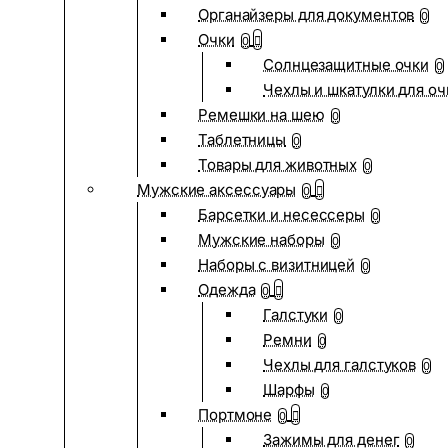
Органайзеры для документов
0
Очки
0
Солнцезащитные очки
0
Чехлы и шкатулки для оч
Ремешки на шею
0
Таблетницы
0
Товары для животных
0
Мужские аксессуары
0
Барсетки и несессеры
0
Мужские наборы
0
Наборы с визитницей
0
Одежда
0
Галстуки
0
Ремни
0
Чехлы для галстуков
0
Шарфы
0
Портмоне
0
Зажимы для денег
0