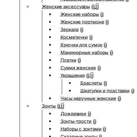
Женские аксессуары
0
Женские наборы
0
Женские портмоне
0
Зеркала
0
Косметички
0
Крючки для сумок
0
Маникюрные наборы
0
Платки
0
Сумки женские
0
Украшения
0
Браслеты
0
Шкатулки и подставки
0
Часы наручные женские
0
Зонты
0
Дождевики
0
Зонты-трости
0
Наборы с зонтами
0
Складные зонты