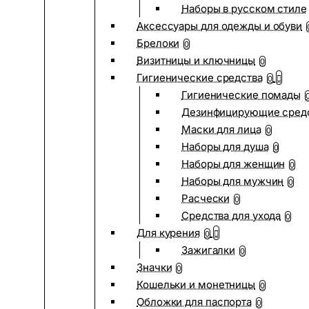
Наборы в русском стиле
Аксессуары для одежды и обуви
Брелоки
0
Визитницы и ключницы
0
Гигиенические средства
0
Гигиенические помады
Дезинфицирующие сред
Маски для лица
0
Наборы для душа
0
Наборы для женщин
0
Наборы для мужчин
0
Расчески
0
Средства для ухода
0
Для курения
0
Зажигалки
0
Значки
0
Кошельки и монетницы
0
Обложки для паспорта
0