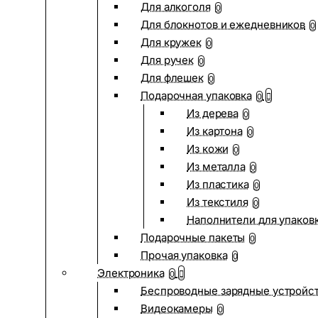
Для алкоголя
0
Для блокнотов и ежедневников
0
Для кружек
0
Для ручек
0
Для флешек
0
Подарочная упаковка
0
Из дерева
0
Из картона
0
Из кожи
0
Из металла
0
Из пластика
0
Из текстиля
0
Наполнители для упаков
Подарочные пакеты
0
Прочая упаковка
0
Электроника
0
Беспроводные зарядные устройств
Видеокамеры
0