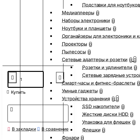
Подставки для ноутбуков
Медиаплееры
0
Наборы электроники
0
Ноутбуки и планшеты
0
Органайзеры для электроники и 
Проекторы
0
Пылесосы
0
Сетевые адаптеры и розетки
0
Розетки и удлинители
0
Сетевые зарядные устро
Смарт-часы и фитнес-браслеты
0
Умные гаджеты
0
Купить
Устройства хранения
0
SSD накопители
0
Жесткие диски HDD
0
Упаковка для флешек
0
В закладки
В сравнение
Флешки
0
Фонари
0