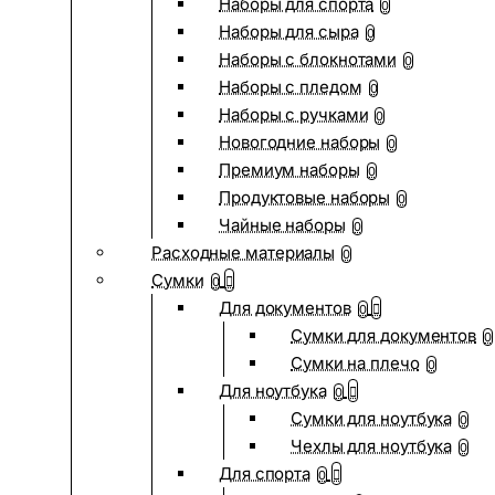
Наборы для спорта
0
Наборы для сыра
0
Наборы с блокнотами
0
Наборы с пледом
0
Наборы с ручками
0
Новогодние наборы
0
Премиум наборы
0
Продуктовые наборы
0
Чайные наборы
0
Расходные материалы
0
Сумки
0
Для документов
0
Сумки для документов
0
Сумки на плечо
0
Для ноутбука
0
Сумки для ноутбука
0
Чехлы для ноутбука
0
Для спорта
0