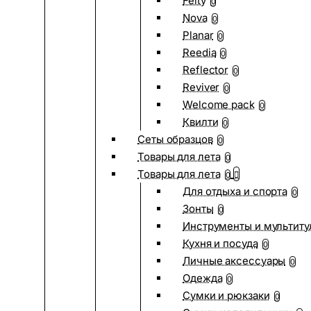
Felty
0
Nova
0
Planar
0
Reedia
0
Reflector
0
Reviver
0
Welcome pack
0
Квилти
0
Сеты образцов
0
Товары для лета
0
Товары для лета
0
Для отдыха и спорта
0
Зонты
0
Инструменты и мультиту
Кухня и посуда
0
Личные аксессуары
0
Одежда
0
Сумки и рюкзаки
0