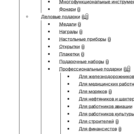
Многофункциональные инструме
Фонари
0
Деловые подарки
0
Медали
0
Награды
0
Настольные приборы
0
Открытки
0
Плакетки
0
Подарочные наборы
0
Профессиональные подарки
0
Для железнодорожнико
Для медицинских работ
Для моряков
0
Для нефтяников и шахте
Для работников авиации
Для работников культур
Для строителей
0
Для финансистов
0