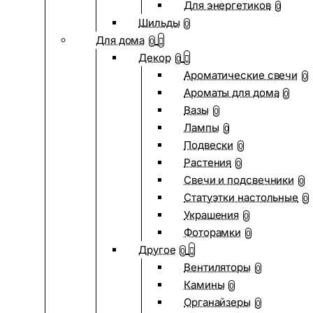
Для энергетиков
0
Шильды
0
Для дома
0
Декор
0
Ароматические свечи
0
Ароматы для дома
0
Вазы
0
Лампы
0
Подвески
0
Растения
0
Свечи и подсвечники
0
Статуэтки настольные
0
Украшения
0
Фоторамки
0
Другое
0
Вентиляторы
0
Камины
0
Органайзеры
0