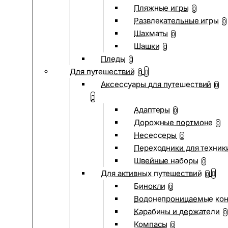
Пляжные игры
0
Развлекательные игры
0
Шахматы
0
Шашки
0
Пледы
0
Для путешествий
0
Аксессуары для путешествий
0
Адаптеры
0
Дорожные портмоне
0
Несессеры
0
Переходники для техник
Швейные наборы
0
Для активных путешествий
0
Бинокли
0
Водонепроницаемые ко
Карабины и держатели
0
Компасы
0