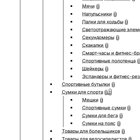
Мячи
0
Напульсники
0
Палки для ходьбы
0
Светоотражающие элем
Секундомеры
0
Скакалки
0
Смарт-часы и фитнес-бр
Спортивные полотенца
0
Шейкеры
0
Эспандеры и фитнес-рез
Спортивные бутылки
0
Сумки для спорта
0
Мешки
0
Спортивные сумки
0
Сумки для бега
0
Сумки на пояс
0
Товары для болельщиков
0
Товары для велосипедистов
0