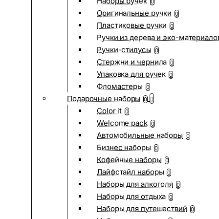
Наборы ручек
0
Оригинальные ручки
0
Пластиковые ручки
0
Ручки из дерева и эко-материало
Ручки-стилусы
0
Стержни и чернила
0
Упаковка для ручек
0
Фломастеры
0
Подарочные наборы
0
Color it
0
Welcome pack
0
Автомобильные наборы
0
Бизнес наборы
0
Кофейные наборы
0
Лайфстайл наборы
0
Наборы для алкоголя
0
Наборы для отдыха
0
Наборы для путешествий
0