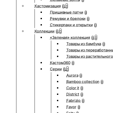
0
Кастомизация
0
Пришивные патчи
0
Ремувки и брелоки
0
Стикерпаки и открытки
0
Коллекции
0
«Зеленая» коллекция
0
Товары из бамбука
0
Товары из переработанн
Товары из растительного
Кастом360
0
Серии
0
Aurora
0
Bamboo collection
0
Color it
0
District
0
Fabrizio
0
Favor
0