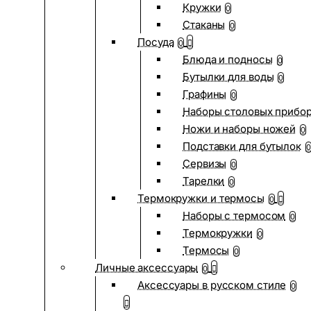
Кружки
0
Стаканы
0
Посуда
0
Блюда и подносы
0
Бутылки для воды
0
Графины
0
Наборы столовых прибо
Ножи и наборы ножей
0
Подставки для бутылок
0
Сервизы
0
Тарелки
0
Термокружки и термосы
0
Наборы с термосом
0
Термокружки
0
Термосы
0
Личные аксессуары
0
Аксессуары в русском стиле
0