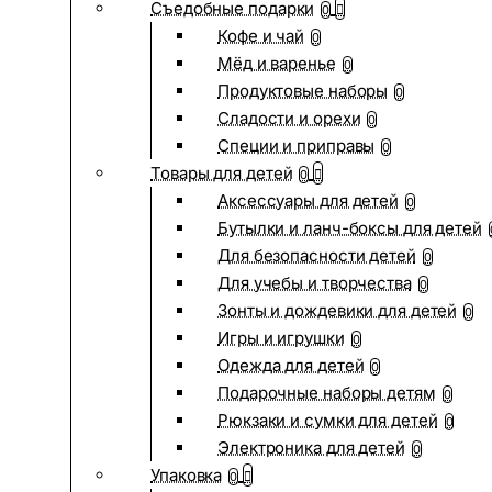
Съедобные подарки
0
Кофе и чай
0
Мёд и варенье
0
Продуктовые наборы
0
Сладости и орехи
0
Специи и приправы
0
Товары для детей
0
Аксессуары для детей
0
Бутылки и ланч-боксы для детей
Для безопасности детей
0
Для учебы и творчества
0
Зонты и дождевики для детей
0
Игры и игрушки
0
Одежда для детей
0
Подарочные наборы детям
0
Рюкзаки и сумки для детей
0
Электроника для детей
0
Упаковка
0