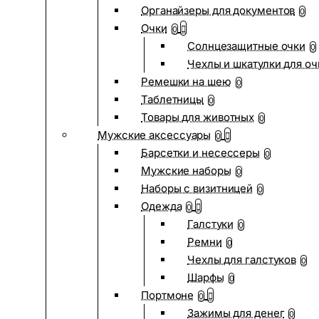
Органайзеры для документов
0
Очки
0
Солнцезащитные очки
0
Чехлы и шкатулки для оч
Ремешки на шею
0
Таблетницы
0
Товары для животных
0
Мужские аксессуары
0
Барсетки и несессеры
0
Мужские наборы
0
Наборы с визитницей
0
Одежда
0
Галстуки
0
Ремни
0
Чехлы для галстуков
0
Шарфы
0
Портмоне
0
Зажимы для денег
0