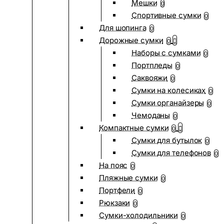
Мешки
0
Спортивные сумки
0
Для шопинга
0
Дорожные сумки
0
Наборы с сумками
0
Портпледы
0
Саквояжи
0
Сумки на колесиках
0
Сумки органайзеры
0
Чемоданы
0
Компактные сумки
0
Сумки для бутылок
0
Сумки для телефонов
0
На пояс
0
Пляжные сумки
0
Портфели
0
Рюкзаки
0
Сумки-холодильники
0