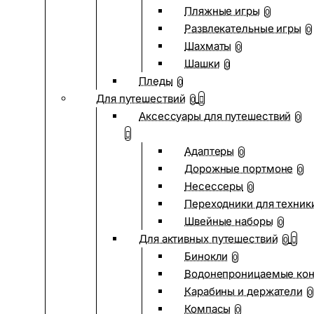
Пляжные игры
0
Развлекательные игры
0
Шахматы
0
Шашки
0
Пледы
0
Для путешествий
0
Аксессуары для путешествий
0
Адаптеры
0
Дорожные портмоне
0
Несессеры
0
Переходники для техник
Швейные наборы
0
Для активных путешествий
0
Бинокли
0
Водонепроницаемые ко
Карабины и держатели
0
Компасы
0