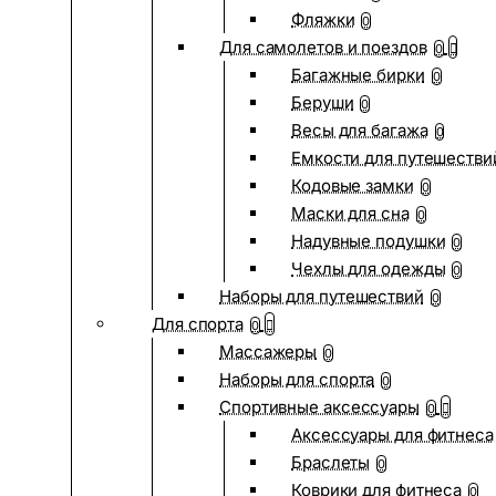
Фляжки
0
Для самолетов и поездов
0
Багажные бирки
0
Беруши
0
Весы для багажа
0
Емкости для путешестви
Кодовые замки
0
Маски для сна
0
Надувные подушки
0
Чехлы для одежды
0
Наборы для путешествий
0
Для спорта
0
Массажеры
0
Наборы для спорта
0
Спортивные аксессуары
0
Аксессуары для фитнеса
Браслеты
0
Коврики для фитнеса
0