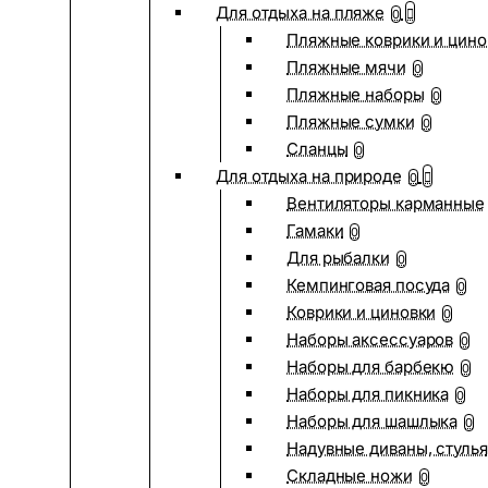
Для отдыха на пляже
0
Пляжные коврики и цино
Пляжные мячи
0
Пляжные наборы
0
Пляжные сумки
0
Сланцы
0
Для отдыха на природе
0
Вентиляторы карманные
Гамаки
0
Для рыбалки
0
Кемпинговая посуда
0
Коврики и циновки
0
Наборы аксессуаров
0
Наборы для барбекю
0
Наборы для пикника
0
Наборы для шашлыка
0
Надувные диваны, стулья
Складные ножи
0