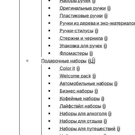
Наборы ручек
0
Оригинальные ручки
0
Пластиковые ручки
0
Ручки из дерева и эко-материало
Ручки-стилусы
0
Стержни и чернила
0
Упаковка для ручек
0
Фломастеры
0
Подарочные наборы
0
Color it
0
Welcome pack
0
Автомобильные наборы
0
Бизнес наборы
0
Кофейные наборы
0
Лайфстайл наборы
0
Наборы для алкоголя
0
Наборы для отдыха
0
Наборы для путешествий
0