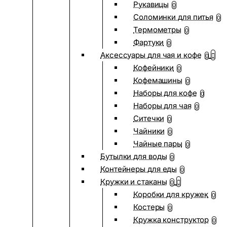
Рукавицы
0
Соломинки для питья
0
Термометры
0
Фартуки
0
Аксессуары для чая и кофе
0
Кофейники
0
Кофемашины
0
Наборы для кофе
0
Наборы для чая
0
Ситечки
0
Чайники
0
Чайные пары
0
Бутылки для воды
0
Контейнеры для еды
0
Кружки и стаканы
0
Коробки для кружек
0
Костеры
0
Кружка конструктор
0