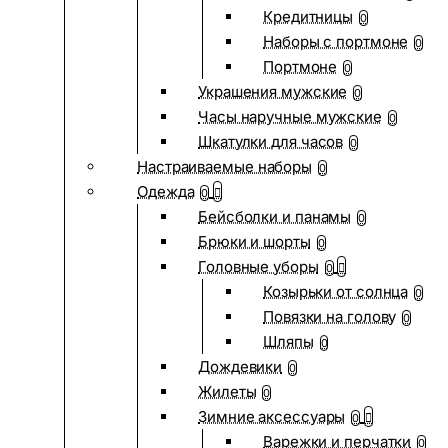
Кредитницы
0
Наборы с портмоне
0
Портмоне
0
Украшения мужские
0
Часы наручные мужские
0
Шкатулки для часов
0
Настраиваемые наборы
0
Одежда
0
Бейсболки и панамы
0
Брюки и шорты
0
Головные уборы
0
Козырьки от солнца
0
Повязки на голову
0
Шляпы
0
Дождевики
0
Жилеты
0
Зимние аксессуары
0
Варежки и перчатки
0