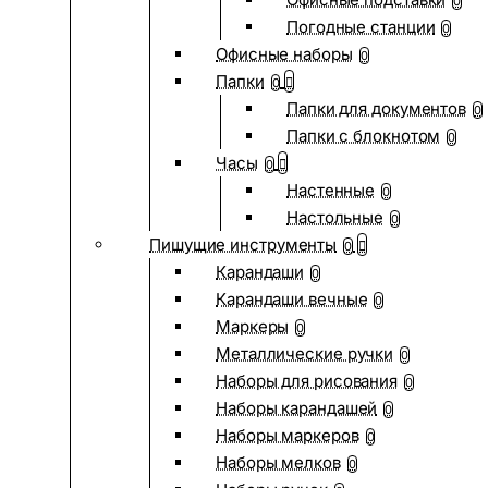
0
Погодные станции
0
Офисные наборы
0
Папки
0
Папки для документов
0
Папки с блокнотом
0
Часы
0
Настенные
0
Настольные
0
Пишущие инструменты
0
Карандаши
0
Карандаши вечные
0
Маркеры
0
Металлические ручки
0
Наборы для рисования
0
Наборы карандашей
0
Наборы маркеров
0
Наборы мелков
0