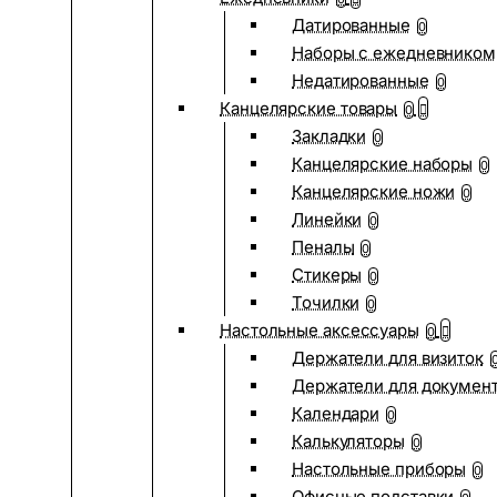
Датированные
0
Наборы с ежедневником
Недатированные
0
Канцелярские товары
0
Закладки
0
Канцелярские наборы
0
Канцелярские ножи
0
Линейки
0
Пеналы
0
Стикеры
0
Точилки
0
Настольные аксессуары
0
Держатели для визиток
Держатели для докумен
Календари
0
Калькуляторы
0
Настольные приборы
0
Офисные подставки