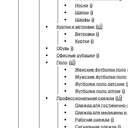
Носки
0
Шапки
0
Шарфы
0
Куртки и ветровки
0
Ветровки
0
Куртки
0
Обувь
0
Офисные рубашки
0
Поло
0
Женские футболки поло
Мужские футболки поло
Футболки поло детские
Футболки поло оптом
0
Профессиональная одежда
0
Одежда для гостинично
Одежда для медицины и 
Рабочая одежда
0
Сигнальная одежда
0