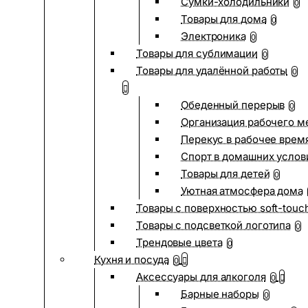
Сумки-холодильники
0
Товары для дома
0
Электроника
0
Товары для сублимации
0
Товары для удалённой работы
0
Обеденный перерыв
0
Организация рабочего м
Перекус в рабочее врем
Спорт в домашних услов
Товары для детей
0
Уютная атмосфера дома
Товары с поверхностью soft-touc
Товары с подсветкой логотипа
0
Трендовые цвета
0
Кухня и посуда
0
Аксессуары для алкоголя
0
Барные наборы
0