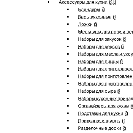
Аксессуары для кухни
0
Блендеры
0
Весы кухонные
0
Ложки
0
Мельницы для соли и пе
Наборы для закусок
0
Наборы для кексов
0
Наборы для масла и укс
Наборы для пиццы
0
Наборы для приготовлен
Наборы для приготовлен
Наборы для приготовлен
Наборы для сыра
0
Наборы кухонных прина
Органайзеры для кухни
0
Подставки для кухни
0
Прихватки и щипцы
0
Разделочные доски
0