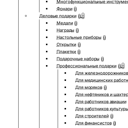
Многофункциональные инструме
Фонари
0
Деловые подарки
0
Медали
0
Награды
0
Настольные приборы
0
Открытки
0
Плакетки
0
Подарочные наборы
0
Профессиональные подарки
0
Для железнодорожнико
Для медицинских работ
Для моряков
0
Для нефтяников и шахте
Для работников авиации
Для работников культур
Для строителей
0
Для финансистов
0