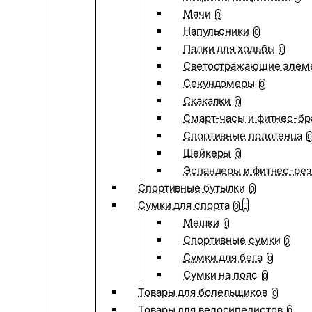
Мячи
0
Напульсники
0
Палки для ходьбы
0
Светоотражающие элем
Секундомеры
0
Скакалки
0
Смарт-часы и фитнес-бр
Спортивные полотенца
0
Шейкеры
0
Эспандеры и фитнес-рез
Спортивные бутылки
0
Сумки для спорта
0
Мешки
0
Спортивные сумки
0
Сумки для бега
0
Сумки на пояс
0
Товары для болельщиков
0
Товары для велосипедистов
0