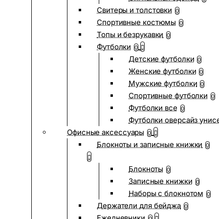
Свитеры и толстовки
0
Спортивные костюмы
0
Топы и безрукавки
0
Футболки
0
Детские футболки
0
Женские футболки
0
Мужские футболки
0
Спортивные футболки
0
Футболки все
0
Футболки оверсайз унис
Офисные аксессуары
0
Блокноты и записные книжки
0
Блокноты
0
Записные книжки
0
Наборы с блокнотом
0
Держатели для бейджа
0
Ежедневники
0