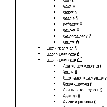
Felty
0
Nova
0
Planar
0
Reedia
0
Reflector
0
Reviver
0
Welcome pack
0
Квилти
0
Сеты образцов
0
Товары для лета
0
Товары для лета
0
Для отдыха и спорта
0
Зонты
0
Инструменты и мультиту
Кухня и посуда
0
Личные аксессуары
0
Одежда
0
Сумки и рюкзаки
0