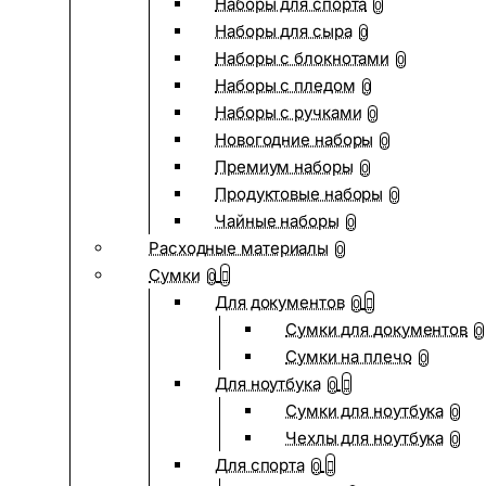
Наборы для спорта
0
Наборы для сыра
0
Наборы с блокнотами
0
Наборы с пледом
0
Наборы с ручками
0
Новогодние наборы
0
Премиум наборы
0
Продуктовые наборы
0
Чайные наборы
0
Расходные материалы
0
Сумки
0
Для документов
0
Сумки для документов
0
Сумки на плечо
0
Для ноутбука
0
Сумки для ноутбука
0
Чехлы для ноутбука
0
Для спорта
0