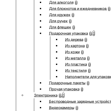
Для алкоголя
0
Для блокнотов и ежедневников
0
Для кружек
0
Для ручек
0
Для флешек
0
Подарочная упаковка
0
Из дерева
0
Из картона
0
Из кожи
0
Из металла
0
Из пластика
0
Из текстиля
0
Наполнители для упаков
Подарочные пакеты
0
Прочая упаковка
0
Электроника
0
Беспроводные зарядные устройств
Видеокамеры
0