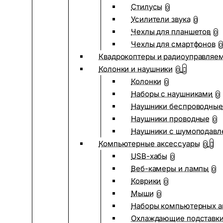
Стилусы
0
Усилители звука
0
Чехлы для планшетов
0
Чехлы для смартфонов
0
Квадрокоптеры и радиоуправляе
Колонки и наушники
0
Колонки
0
Наборы с наушниками
0
Наушники беспроводные
Наушники проводные
0
Наушники с шумоподав
Компьютерные аксессуары
0
USB-хабы
0
Веб-камеры и лампы
0
Коврики
0
Мыши
0
Наборы компьютерных а
Охлаждающие подставк