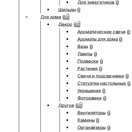
Для энергетиков
0
Шильды
0
Для дома
0
Декор
0
Ароматические свечи
0
Ароматы для дома
0
Вазы
0
Лампы
0
Подвески
0
Растения
0
Свечи и подсвечники
0
Статуэтки настольные
0
Украшения
0
Фоторамки
0
Другое
0
Вентиляторы
0
Камины
0
Органайзеры
0