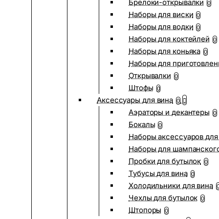
Брелоки-открывалки
0
Наборы для виски
0
Наборы для водки
0
Наборы для коктейлей
0
Наборы для коньяка
0
Наборы для приготовлен
Открывалки
0
Штофы
0
Аксессуары для вина
0
Аэраторы и декантеры
0
Бокалы
0
Наборы аксессуаров для
Наборы для шампанског
Пробки для бутылок
0
Тубусы для вина
0
Холодильники для вина
Чехлы для бутылок
0
Штопоры
0