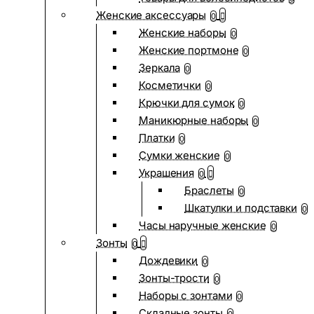
Женские аксессуары
0
Женские наборы
0
Женские портмоне
0
Зеркала
0
Косметички
0
Крючки для сумок
0
Маникюрные наборы
0
Платки
0
Сумки женские
0
Украшения
0
Браслеты
0
Шкатулки и подставки
0
Часы наручные женские
0
Зонты
0
Дождевики
0
Зонты-трости
0
Наборы с зонтами
0
Складные зонты