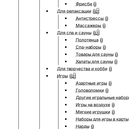
Фрисби
0
Для релаксации
0
Антистрессы
0
Массажеры
0
Для спа и сауны
0
Полотенца
0
Спа-наборы
0
Товары для сауны
0
Халаты для сауны
0
Для творчества и хобби
0
Игры
0
Азартные игры
0
Головоломки
0
Другие игральные набо
Игры на воздухе
0
Мягкие игрушки
0
Наборы для игры в карты
Нарды
0