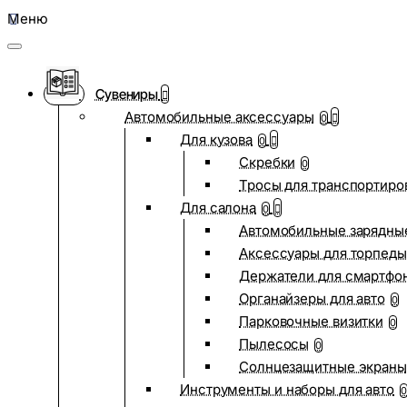
Меню
Сувениры
Автомобильные аксессуары
0
Для кузова
0
Скребки
0
Тросы для транспортиро
Для салона
0
Автомобильные зарядные
Аксессуары для торпеды
Держатели для смартфо
Органайзеры для авто
0
Парковочные визитки
0
Пылесосы
0
Солнцезащитные экраны
Инструменты и наборы для авто