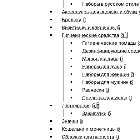
Наборы в русском стиле
Аксессуары для одежды и обуви
Брелоки
0
Визитницы и ключницы
0
Гигиенические средства
0
Гигиенические помады
Дезинфицирующие сред
Маски для лица
0
Наборы для душа
0
Наборы для женщин
0
Наборы для мужчин
0
Расчески
0
Средства для ухода
0
Для курения
0
Зажигалки
0
Значки
0
Кошельки и монетницы
0
Обложки для паспорта
0