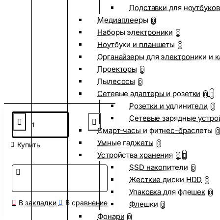
Подставки для ноутбуков
Медиаплееры
0
Наборы электроники
0
Ноутбуки и планшеты
0
Органайзеры для электроники и 
Проекторы
0
Пылесосы
0
Сетевые адаптеры и розетки
0
Розетки и удлинители
0
Сетевые зарядные устро
Смарт-часы и фитнес-браслеты
0
Умные гаджеты
0
Купить
Устройства хранения
0
SSD накопители
0
Жесткие диски HDD
0
Упаковка для флешек
0
В закладки
В сравнение
Флешки
0
Фонари
0