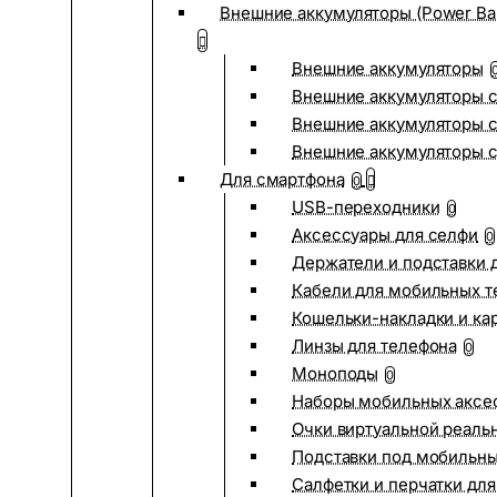
Внешние аккумуляторы (Power Ba
Внешние аккумуляторы
Внешние аккумуляторы с
Внешние аккумуляторы с
Внешние аккумуляторы 
Для смартфона
0
USB-переходники
0
Аксессуары для селфи
0
Держатели и подставки 
Кабели для мобильных т
Кошельки-накладки и ка
Линзы для телефона
0
Моноподы
0
Наборы мобильных аксе
Очки виртуальной реаль
Подставки под мобильн
Салфетки и перчатки для