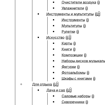
Очистители воздуха
0
Увлажнители
0
Инструменты и мультитулы
0
Инструменты
0
Мультитулы
0
Рулетки
0
Искусство
0
Карты
0
Книги
0
Композиции
0
Наборы дисков музыкал
Фигурки
0
Фотоальбомы
0
Шкафы с книгами
0
Для отдыха
0
Дача и сад
0
Садовые наборы
0
Скворечники
0