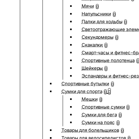
Мячи
0
Напульсники
0
Палки для ходьбы
0
Светоотражающие элем
Секундомеры
0
Скакалки
0
Смарт-часы и фитнес-бр
Спортивные полотенца
0
Шейкеры
0
Эспандеры и фитнес-рез
Спортивные бутылки
0
Сумки для спорта
0
Мешки
0
Спортивные сумки
0
Сумки для бега
0
Сумки на пояс
0
Товары для болельщиков
0
Товары для велосипедистов
0