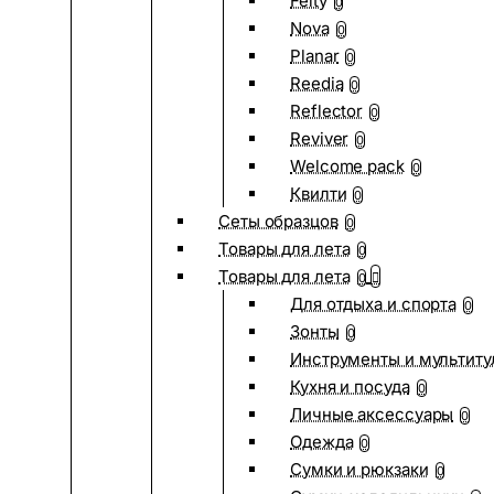
Felty
0
Nova
0
Planar
0
Reedia
0
Reflector
0
Reviver
0
Welcome pack
0
Квилти
0
Сеты образцов
0
Товары для лета
0
Товары для лета
0
Для отдыха и спорта
0
Зонты
0
Инструменты и мультиту
Кухня и посуда
0
Личные аксессуары
0
Одежда
0
Сумки и рюкзаки
0