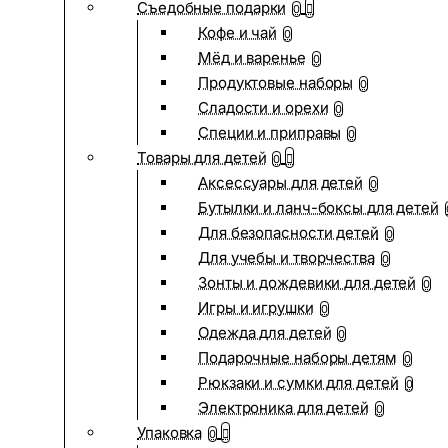
Съедобные подарки
0
Кофе и чай
0
Мёд и варенье
0
Продуктовые наборы
0
Сладости и орехи
0
Специи и приправы
0
Товары для детей
0
Аксессуары для детей
0
Бутылки и ланч-боксы для детей
Для безопасности детей
0
Для учебы и творчества
0
Зонты и дождевики для детей
0
Игры и игрушки
0
Одежда для детей
0
Подарочные наборы детям
0
Рюкзаки и сумки для детей
0
Электроника для детей
0
Упаковка
0