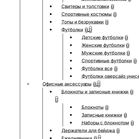
Свитеры и толстовки
0
Спортивные костюмы
0
Топы и безрукавки
0
Футболки
0
Детские футболки
0
Женские футболки
0
Мужские футболки
0
Спортивные футболки
0
Футболки все
0
Футболки оверсайз унис
Офисные аксессуары
0
Блокноты и записные книжки
0
Блокноты
0
Записные книжки
0
Наборы с блокнотом
0
Держатели для бейджа
0
Ежедневники
0