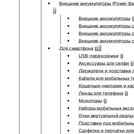
Внешние аккумуляторы (Power Ba
Внешние аккумуляторы
Внешние аккумуляторы с
Внешние аккумуляторы с
Внешние аккумуляторы 
Для смартфона
0
USB-переходники
0
Аксессуары для селфи
0
Держатели и подставки 
Кабели для мобильных т
Кошельки-накладки и ка
Линзы для телефона
0
Моноподы
0
Наборы мобильных аксе
Очки виртуальной реаль
Подставки под мобильн
Салфетки и перчатки для