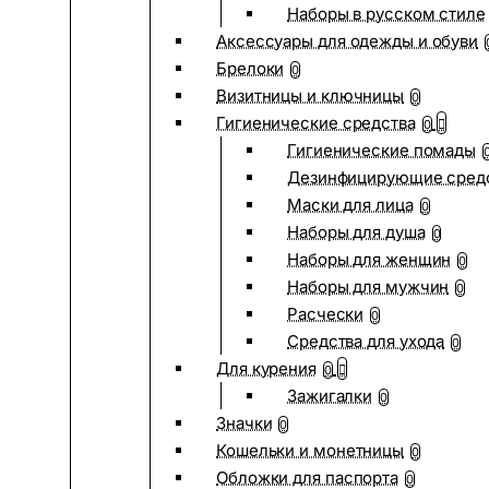
Наборы в русском стиле
Аксессуары для одежды и обуви
Брелоки
0
Визитницы и ключницы
0
Гигиенические средства
0
Гигиенические помады
Дезинфицирующие сред
Маски для лица
0
Наборы для душа
0
Наборы для женщин
0
Наборы для мужчин
0
Расчески
0
Средства для ухода
0
Для курения
0
Зажигалки
0
Значки
0
Кошельки и монетницы
0
Обложки для паспорта
0