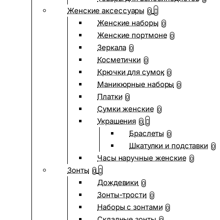
Женские аксессуары
0
Женские наборы
0
Женские портмоне
0
Зеркала
0
Косметички
0
Крючки для сумок
0
Маникюрные наборы
0
Платки
0
Сумки женские
0
Украшения
0
Браслеты
0
Шкатулки и подставки
0
Часы наручные женские
0
Зонты
0
Дождевики
0
Зонты-трости
0
Наборы с зонтами
0
Складные зонты