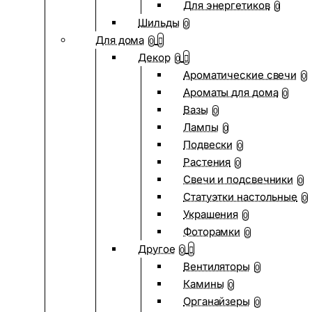
Для энергетиков
0
Шильды
0
Для дома
0
Декор
0
Ароматические свечи
0
Ароматы для дома
0
Вазы
0
Лампы
0
Подвески
0
Растения
0
Свечи и подсвечники
0
Статуэтки настольные
0
Украшения
0
Фоторамки
0
Другое
0
Вентиляторы
0
Камины
0
Органайзеры
0