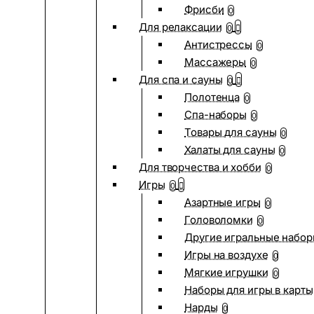
Фрисби
0
Для релаксации
0
Антистрессы
0
Массажеры
0
Для спа и сауны
0
Полотенца
0
Спа-наборы
0
Товары для сауны
0
Халаты для сауны
0
Для творчества и хобби
0
Игры
0
Азартные игры
0
Головоломки
0
Другие игральные набо
Игры на воздухе
0
Мягкие игрушки
0
Наборы для игры в карты
Нарды
0