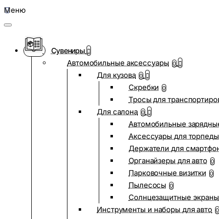
Меню
Сувениры
Автомобильные аксессуары
0
Для кузова
0
Скребки
0
Тросы для транспортиро
Для салона
0
Автомобильные зарядные
Аксессуары для торпеды
Держатели для смартфо
Органайзеры для авто
0
Парковочные визитки
0
Пылесосы
0
Солнцезащитные экраны
Инструменты и наборы для авто