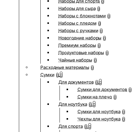
Наборы для спорта
0
Наборы для сыра
0
Наборы с блокнотами
0
Наборы с пледом
0
Наборы с ручками
0
Новогодние наборы
0
Премиум наборы
0
Продуктовые наборы
0
Чайные наборы
0
Расходные материалы
0
Сумки
0
Для документов
0
Сумки для документов
0
Сумки на плечо
0
Для ноутбука
0
Сумки для ноутбука
0
Чехлы для ноутбука
0
Для спорта
0