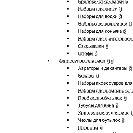
Брелоки-открывалки
0
Наборы для виски
0
Наборы для водки
0
Наборы для коктейлей
0
Наборы для коньяка
0
Наборы для приготовлен
Открывалки
0
Штофы
0
Аксессуары для вина
0
Аэраторы и декантеры
0
Бокалы
0
Наборы аксессуаров для
Наборы для шампанског
Пробки для бутылок
0
Тубусы для вина
0
Холодильники для вина
Чехлы для бутылок
0
Штопоры
0