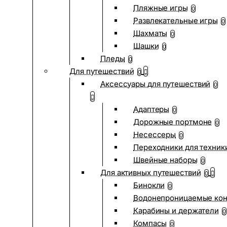
Пляжные игры
0
Развлекательные игры
0
Шахматы
0
Шашки
0
Пледы
0
Для путешествий
0
Аксессуары для путешествий
0
Адаптеры
0
Дорожные портмоне
0
Несессеры
0
Переходники для техник
Швейные наборы
0
Для активных путешествий
0
Бинокли
0
Водонепроницаемые ко
Карабины и держатели
0
Компасы
0