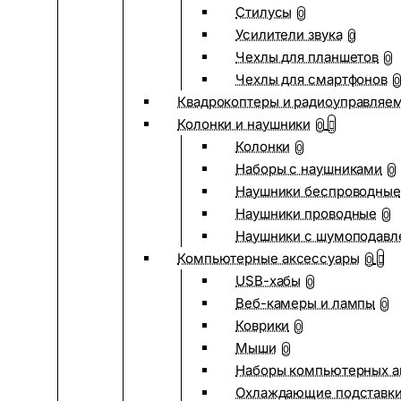
Стилусы
0
Усилители звука
0
Чехлы для планшетов
0
Чехлы для смартфонов
0
Квадрокоптеры и радиоуправляе
Колонки и наушники
0
Колонки
0
Наборы с наушниками
0
Наушники беспроводные
Наушники проводные
0
Наушники с шумоподав
Компьютерные аксессуары
0
USB-хабы
0
Веб-камеры и лампы
0
Коврики
0
Мыши
0
Наборы компьютерных а
Охлаждающие подставк