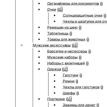
Органайзеры для документов
0
Очки
0
Солнцезащитные очки
0
Чехлы и шкатулки для оч
Ремешки на шею
0
Таблетницы
0
Товары для животных
0
Мужские аксессуары
0
Барсетки и несессеры
0
Мужские наборы
0
Наборы с визитницей
0
Одежда
0
Галстуки
0
Ремни
0
Чехлы для галстуков
0
Шарфы
0
Портмоне
0
Зажимы для денег
0