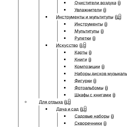
Очистители воздуха
0
Увлажнители
0
Инструменты и мультитулы
0
Инструменты
0
Мультитулы
0
Рулетки
0
Искусство
0
Карты
0
Книги
0
Композиции
0
Наборы дисков музыкал
Фигурки
0
Фотоальбомы
0
Шкафы с книгами
0
Для отдыха
0
Дача и сад
0
Садовые наборы
0
Скворечники
0