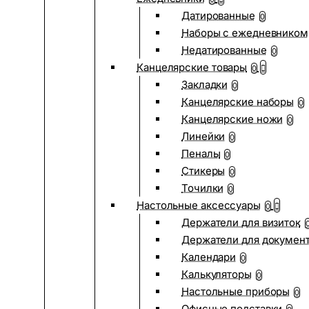
Датированные
0
Наборы с ежедневником
Недатированные
0
Канцелярские товары
0
Закладки
0
Канцелярские наборы
0
Канцелярские ножи
0
Линейки
0
Пеналы
0
Стикеры
0
Точилки
0
Настольные аксессуары
0
Держатели для визиток
Держатели для докумен
Календари
0
Калькуляторы
0
Настольные приборы
0
Офисные подставки