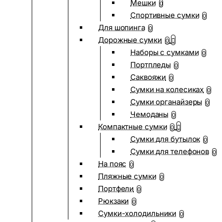
Мешки
0
Спортивные сумки
0
Для шопинга
0
Дорожные сумки
0
Наборы с сумками
0
Портпледы
0
Саквояжи
0
Сумки на колесиках
0
Сумки органайзеры
0
Чемоданы
0
Компактные сумки
0
Сумки для бутылок
0
Сумки для телефонов
0
На пояс
0
Пляжные сумки
0
Портфели
0
Рюкзаки
0
Сумки-холодильники
0