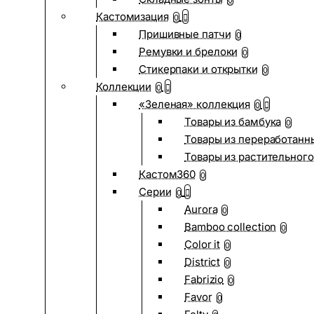
0
Кастомизация
0
Пришивные патчи
0
Ремувки и брелоки
0
Стикерпаки и открытки
0
Коллекции
0
«Зеленая» коллекция
0
Товары из бамбука
0
Товары из переработанн
Товары из растительного
Кастом360
0
Серии
0
Aurora
0
Bamboo collection
0
Color it
0
District
0
Fabrizio
0
Favor
0