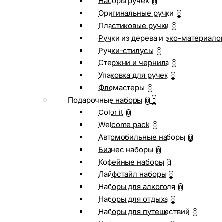
Наборы ручек
0
Оригинальные ручки
0
Пластиковые ручки
0
Ручки из дерева и эко-материало
Ручки-стилусы
0
Стержни и чернила
0
Упаковка для ручек
0
Фломастеры
0
Подарочные наборы
0
Color it
0
Welcome pack
0
Автомобильные наборы
0
Бизнес наборы
0
Кофейные наборы
0
Лайфстайл наборы
0
Наборы для алкоголя
0
Наборы для отдыха
0
Наборы для путешествий
0