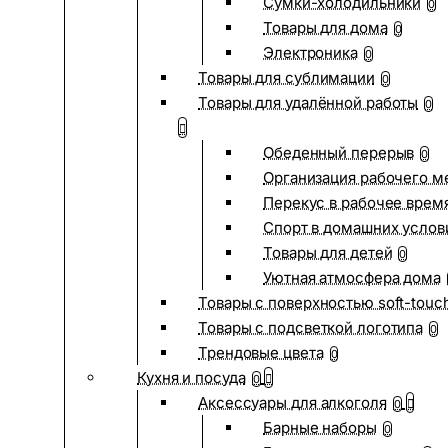
Сумки-холодильники
0
Товары для дома
0
Электроника
0
Товары для сублимации
0
Товары для удалённой работы
0
Обеденный перерыв
0
Организация рабочего м
Перекус в рабочее врем
Спорт в домашних услов
Товары для детей
0
Уютная атмосфера дома
Товары с поверхностью soft-touc
Товары с подсветкой логотипа
0
Трендовые цвета
0
Кухня и посуда
0
Аксессуары для алкоголя
0
Барные наборы
0