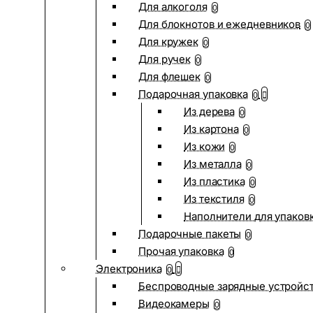
Для алкоголя
0
Для блокнотов и ежедневников
0
Для кружек
0
Для ручек
0
Для флешек
0
Подарочная упаковка
0
Из дерева
0
Из картона
0
Из кожи
0
Из металла
0
Из пластика
0
Из текстиля
0
Наполнители для упаков
Подарочные пакеты
0
Прочая упаковка
0
Электроника
0
Беспроводные зарядные устройств
Видеокамеры
0