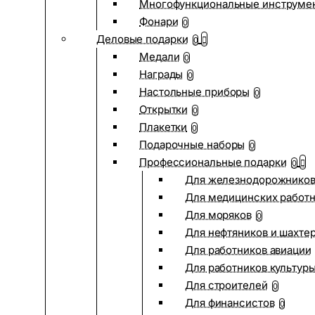
Многофункциональные инструме
Фонари
0
Деловые подарки
0
Медали
0
Награды
0
Настольные приборы
0
Открытки
0
Плакетки
0
Подарочные наборы
0
Профессиональные подарки
0
Для железнодорожнико
Для медицинских работ
Для моряков
0
Для нефтяников и шахте
Для работников авиации
Для работников культур
Для строителей
0
Для финансистов
0