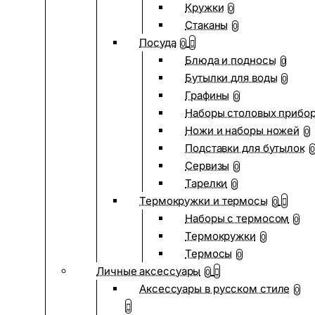
Кружки
0
Стаканы
0
Посуда
0
Блюда и подносы
0
Бутылки для воды
0
Графины
0
Наборы столовых прибо
Ножи и наборы ножей
0
Подставки для бутылок
0
Сервизы
0
Тарелки
0
Термокружки и термосы
0
Наборы с термосом
0
Термокружки
0
Термосы
0
Личные аксессуары
0
Аксессуары в русском стиле
0