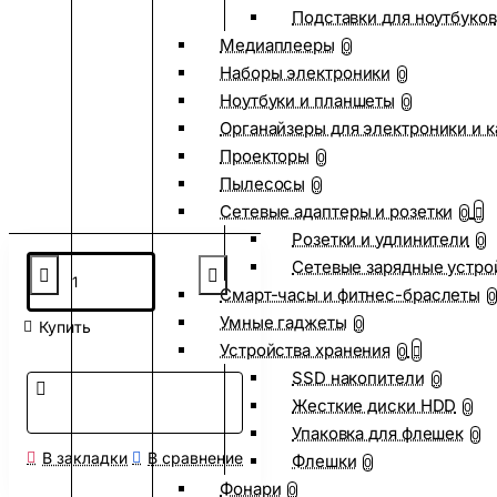
Подставки для ноутбуков
Медиаплееры
0
Наборы электроники
0
Ноутбуки и планшеты
0
Органайзеры для электроники и 
Проекторы
0
Пылесосы
0
Сетевые адаптеры и розетки
0
Розетки и удлинители
0
Сетевые зарядные устро
Смарт-часы и фитнес-браслеты
0
Умные гаджеты
0
Купить
Устройства хранения
0
SSD накопители
0
Жесткие диски HDD
0
Упаковка для флешек
0
В закладки
В сравнение
Флешки
0
Фонари
0