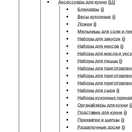
Аксессуары для кухни
0
Блендеры
0
Весы кухонные
0
Ложки
0
Мельницы для соли и пе
Наборы для закусок
0
Наборы для кексов
0
Наборы для масла и укс
Наборы для пиццы
0
Наборы для приготовлен
Наборы для приготовлен
Наборы для приготовлен
Наборы для сыра
0
Наборы кухонных прина
Органайзеры для кухни
0
Подставки для кухни
0
Прихватки и щипцы
0
Разделочные доски
0