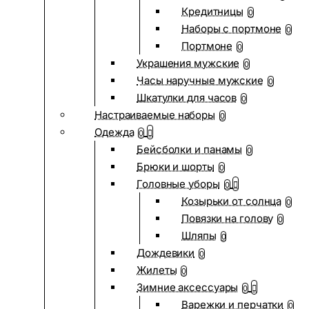
Кредитницы
0
Наборы с портмоне
0
Портмоне
0
Украшения мужские
0
Часы наручные мужские
0
Шкатулки для часов
0
Настраиваемые наборы
0
Одежда
0
Бейсболки и панамы
0
Брюки и шорты
0
Головные уборы
0
Козырьки от солнца
0
Повязки на голову
0
Шляпы
0
Дождевики
0
Жилеты
0
Зимние аксессуары
0
Варежки и перчатки
0