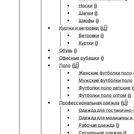
Носки
0
Шапки
0
Шарфы
0
Куртки и ветровки
0
Ветровки
0
Куртки
0
Обувь
0
Офисные рубашки
0
Поло
0
Женские футболки поло
Мужские футболки поло
Футболки поло детские
Футболки поло оптом
0
Профессиональная одежда
0
Одежда для гостинично
Одежда для медицины и 
Рабочая одежда
0
Сигнальная одежда
0