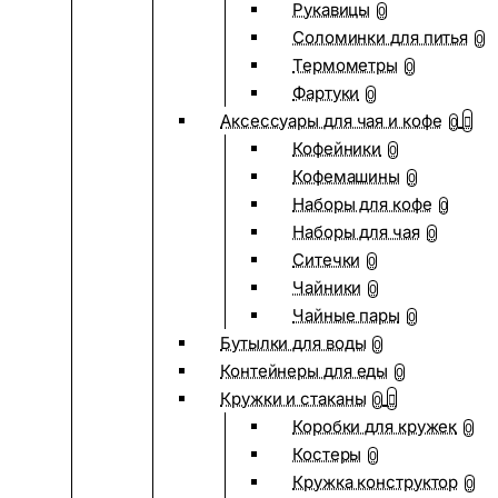
Рукавицы
0
Соломинки для питья
0
Термометры
0
Фартуки
0
Аксессуары для чая и кофе
0
Кофейники
0
Кофемашины
0
Наборы для кофе
0
Наборы для чая
0
Ситечки
0
Чайники
0
Чайные пары
0
Бутылки для воды
0
Контейнеры для еды
0
Кружки и стаканы
0
Коробки для кружек
0
Костеры
0
Кружка конструктор
0