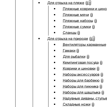
Для отдыха на пляже
0
Пляжные коврики и цино
Пляжные мячи
0
Пляжные наборы
0
Пляжные сумки
0
Сланцы
0
Для отдыха на природе
0
Вентиляторы карманные
Гамаки
0
Для рыбалки
0
Кемпинговая посуда
0
Коврики и циновки
0
Наборы аксессуаров
0
Наборы для барбекю
0
Наборы для пикника
0
Наборы для шашлыка
0
Надувные диваны, стулья
Складные ножи
0