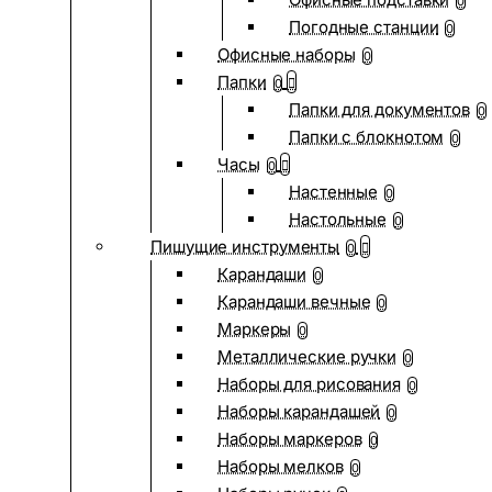
0
Погодные станции
0
Офисные наборы
0
Папки
0
Папки для документов
0
Папки с блокнотом
0
Часы
0
Настенные
0
Настольные
0
Пишущие инструменты
0
Карандаши
0
Карандаши вечные
0
Маркеры
0
Металлические ручки
0
Наборы для рисования
0
Наборы карандашей
0
Наборы маркеров
0
Наборы мелков
0