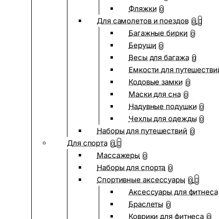
Фляжки
0
Для самолетов и поездов
0
Багажные бирки
0
Беруши
0
Весы для багажа
0
Емкости для путешестви
Кодовые замки
0
Маски для сна
0
Надувные подушки
0
Чехлы для одежды
0
Наборы для путешествий
0
Для спорта
0
Массажеры
0
Наборы для спорта
0
Спортивные аксессуары
0
Аксессуары для фитнеса
Браслеты
0
Коврики для фитнеса
0