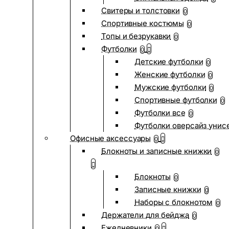
Свитеры и толстовки
0
Спортивные костюмы
0
Топы и безрукавки
0
Футболки
0
Детские футболки
0
Женские футболки
0
Мужские футболки
0
Спортивные футболки
0
Футболки все
0
Футболки оверсайз унис
Офисные аксессуары
0
Блокноты и записные книжки
0
Блокноты
0
Записные книжки
0
Наборы с блокнотом
0
Держатели для бейджа
0
Ежедневники
0