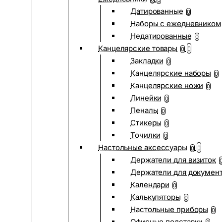
Датированные
0
Наборы с ежедневником
Недатированные
0
Канцелярские товары
0
Закладки
0
Канцелярские наборы
0
Канцелярские ножи
0
Линейки
0
Пеналы
0
Стикеры
0
Точилки
0
Настольные аксессуары
0
Держатели для визиток
Держатели для докумен
Календари
0
Калькуляторы
0
Настольные приборы
0
Офисные подставки