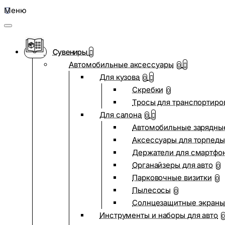
Меню
Сувениры
Автомобильные аксессуары
0
Для кузова
0
Скребки
0
Тросы для транспортиро
Для салона
0
Автомобильные зарядные
Аксессуары для торпеды
Держатели для смартфо
Органайзеры для авто
0
Парковочные визитки
0
Пылесосы
0
Солнцезащитные экраны
Инструменты и наборы для авто