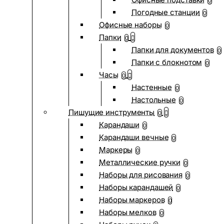
0
Погодные станции
0
Офисные наборы
0
Папки
0
Папки для документов
0
Папки с блокнотом
0
Часы
0
Настенные
0
Настольные
0
Пишущие инструменты
0
Карандаши
0
Карандаши вечные
0
Маркеры
0
Металлические ручки
0
Наборы для рисования
0
Наборы карандашей
0
Наборы маркеров
0
Наборы мелков
0