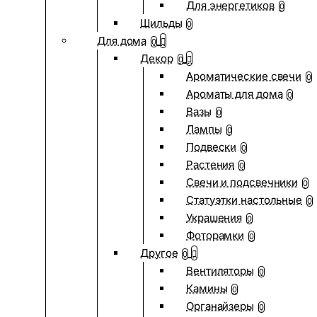
Для энергетиков
0
Шильды
0
Для дома
0
Декор
0
Ароматические свечи
0
Ароматы для дома
0
Вазы
0
Лампы
0
Подвески
0
Растения
0
Свечи и подсвечники
0
Статуэтки настольные
0
Украшения
0
Фоторамки
0
Другое
0
Вентиляторы
0
Камины
0
Органайзеры
0