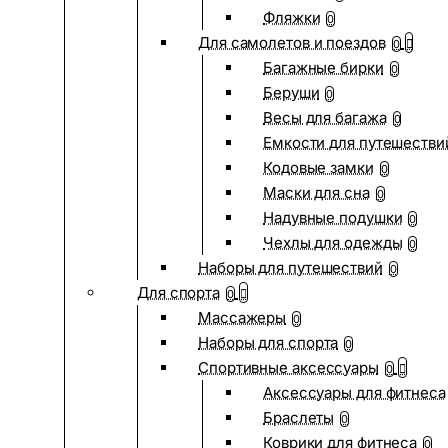
Фляжки
0
Для самолетов и поездов
0
Багажные бирки
0
Беруши
0
Весы для багажа
0
Емкости для путешестви
Кодовые замки
0
Маски для сна
0
Надувные подушки
0
Чехлы для одежды
0
Наборы для путешествий
0
Для спорта
0
Массажеры
0
Наборы для спорта
0
Спортивные аксессуары
0
Аксессуары для фитнеса
Браслеты
0
Коврики для фитнеса
0