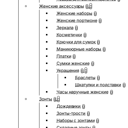
Женские аксессуары
0
Женские наборы
0
Женские портмоне
0
Зеркала
0
Косметички
0
Крючки для сумок
0
Маникюрные наборы
0
Платки
0
Сумки женские
0
Украшения
0
Браслеты
0
Шкатулки и подставки
0
Часы наручные женские
0
Зонты
0
Дождевики
0
Зонты-трости
0
Наборы с зонтами
0
Складные зонты