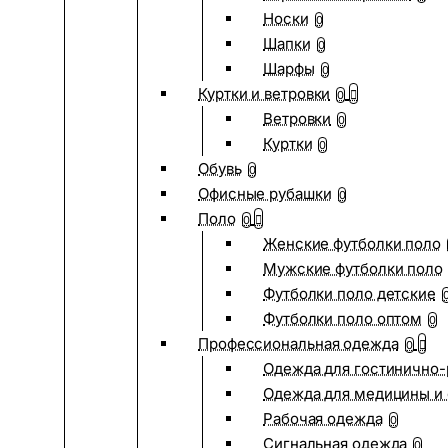
Носки
0
Шапки
0
Шарфы
0
Куртки и ветровки
0
Ветровки
0
Куртки
0
Обувь
0
Офисные рубашки
0
Поло
0
Женские футболки поло
Мужские футболки поло
Футболки поло детские
Футболки поло оптом
0
Профессиональная одежда
0
Одежда для гостинично
Одежда для медицины и 
Рабочая одежда
0
Сигнальная одежда
0