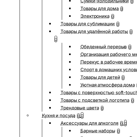
Сумки-холодильники
0
Товары для дома
0
Электроника
0
Товары для сублимации
0
Товары для удалённой работы
0
Обеденный перерыв
0
Организация рабочего м
Перекус в рабочее врем
Спорт в домашних услов
Товары для детей
0
Уютная атмосфера дома
Товары с поверхностью soft-touc
Товары с подсветкой логотипа
0
Трендовые цвета
0
Кухня и посуда
0
Аксессуары для алкоголя
0
Барные наборы
0