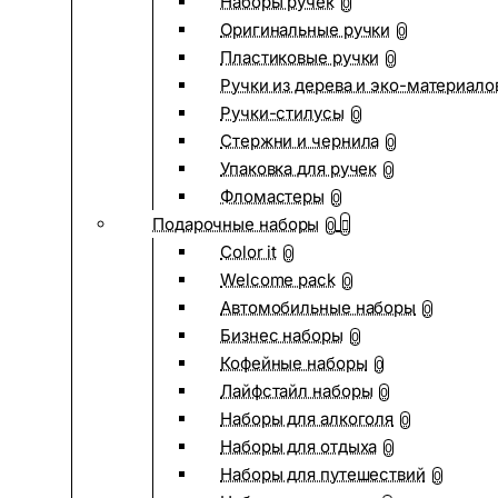
Наборы ручек
0
Оригинальные ручки
0
Пластиковые ручки
0
Ручки из дерева и эко-материало
Ручки-стилусы
0
Стержни и чернила
0
Упаковка для ручек
0
Фломастеры
0
Подарочные наборы
0
Color it
0
Welcome pack
0
Автомобильные наборы
0
Бизнес наборы
0
Кофейные наборы
0
Лайфстайл наборы
0
Наборы для алкоголя
0
Наборы для отдыха
0
Наборы для путешествий
0