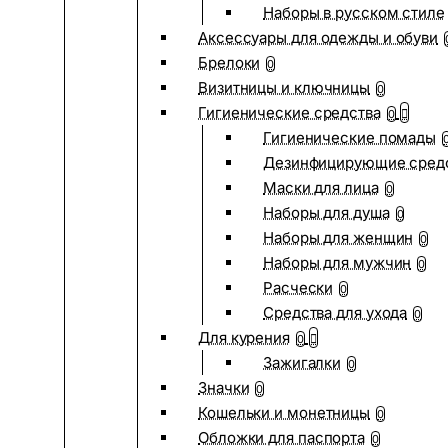
Наборы в русском стиле
Аксессуары для одежды и обуви
Брелоки
0
Визитницы и ключницы
0
Гигиенические средства
0
Гигиенические помады
Дезинфицирующие сред
Маски для лица
0
Наборы для душа
0
Наборы для женщин
0
Наборы для мужчин
0
Расчески
0
Средства для ухода
0
Для курения
0
Зажигалки
0
Значки
0
Кошельки и монетницы
0
Обложки для паспорта
0