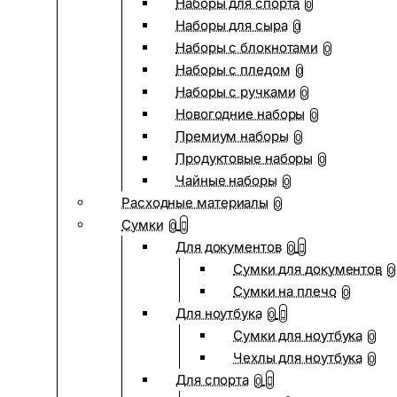
Наборы для спорта
0
Наборы для сыра
0
Наборы с блокнотами
0
Наборы с пледом
0
Наборы с ручками
0
Новогодние наборы
0
Премиум наборы
0
Продуктовые наборы
0
Чайные наборы
0
Расходные материалы
0
Сумки
0
Для документов
0
Сумки для документов
0
Сумки на плечо
0
Для ноутбука
0
Сумки для ноутбука
0
Чехлы для ноутбука
0
Для спорта
0