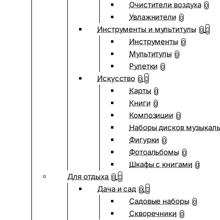
Очистители воздуха
0
Увлажнители
0
Инструменты и мультитулы
0
Инструменты
0
Мультитулы
0
Рулетки
0
Искусство
0
Карты
0
Книги
0
Композиции
0
Наборы дисков музыкал
Фигурки
0
Фотоальбомы
0
Шкафы с книгами
0
Для отдыха
0
Дача и сад
0
Садовые наборы
0
Скворечники
0