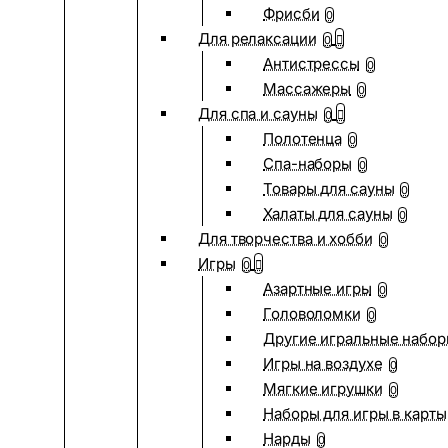
Фрисби
0
Для релаксации
0
Антистрессы
0
Массажеры
0
Для спа и сауны
0
Полотенца
0
Спа-наборы
0
Товары для сауны
0
Халаты для сауны
0
Для творчества и хобби
0
Игры
0
Азартные игры
0
Головоломки
0
Другие игральные набо
Игры на воздухе
0
Мягкие игрушки
0
Наборы для игры в карты
Нарды
0