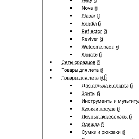
Felty
0
Nova
0
Planar
0
Reedia
0
Reflector
0
Reviver
0
Welcome pack
0
Квилти
0
Сеты образцов
0
Товары для лета
0
Товары для лета
0
Для отдыха и спорта
0
Зонты
0
Инструменты и мультиту
Кухня и посуда
0
Личные аксессуары
0
Одежда
0
Сумки и рюкзаки
0