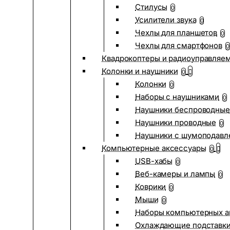
Стилусы
0
Усилители звука
0
Чехлы для планшетов
0
Чехлы для смартфонов
0
Квадрокоптеры и радиоуправляе
Колонки и наушники
0
Колонки
0
Наборы с наушниками
0
Наушники беспроводные
Наушники проводные
0
Наушники с шумоподав
Компьютерные аксессуары
0
USB-хабы
0
Веб-камеры и лампы
0
Коврики
0
Мыши
0
Наборы компьютерных а
Охлаждающие подставк