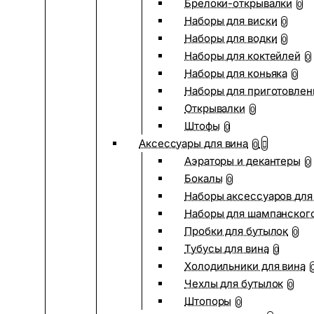
Брелоки-открывалки
0
Наборы для виски
0
Наборы для водки
0
Наборы для коктейлей
0
Наборы для коньяка
0
Наборы для приготовлен
Открывалки
0
Штофы
0
Аксессуары для вина
0
Аэраторы и декантеры
0
Бокалы
0
Наборы аксессуаров для
Наборы для шампанског
Пробки для бутылок
0
Тубусы для вина
0
Холодильники для вина
Чехлы для бутылок
0
Штопоры
0