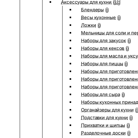
Аксессуары для кухни
0
Блендеры
0
Весы кухонные
0
Ложки
0
Мельницы для соли и пе
Наборы для закусок
0
Наборы для кексов
0
Наборы для масла и укс
Наборы для пиццы
0
Наборы для приготовлен
Наборы для приготовлен
Наборы для приготовлен
Наборы для сыра
0
Наборы кухонных прина
Органайзеры для кухни
0
Подставки для кухни
0
Прихватки и щипцы
0
Разделочные доски
0