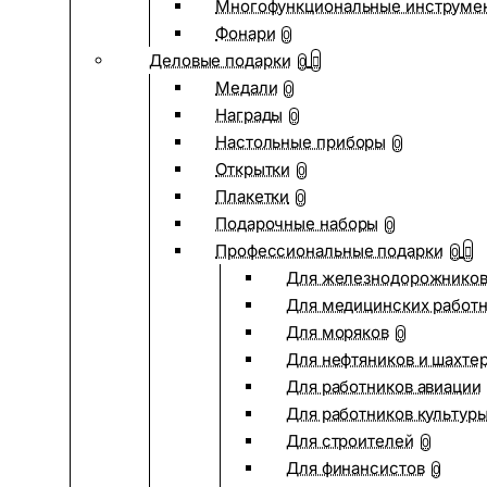
Многофункциональные инструме
Фонари
0
Деловые подарки
0
Медали
0
Награды
0
Настольные приборы
0
Открытки
0
Плакетки
0
Подарочные наборы
0
Профессиональные подарки
0
Для железнодорожнико
Для медицинских работ
Для моряков
0
Для нефтяников и шахте
Для работников авиации
Для работников культур
Для строителей
0
Для финансистов
0