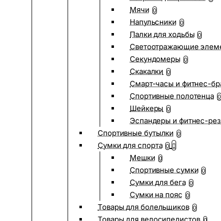
Мячи
0
Напульсники
0
Палки для ходьбы
0
Светоотражающие элем
Секундомеры
0
Скакалки
0
Смарт-часы и фитнес-бр
Спортивные полотенца
0
Шейкеры
0
Эспандеры и фитнес-рез
Спортивные бутылки
0
Сумки для спорта
0
Мешки
0
Спортивные сумки
0
Сумки для бега
0
Сумки на пояс
0
Товары для болельщиков
0
Товары для велосипедистов
0