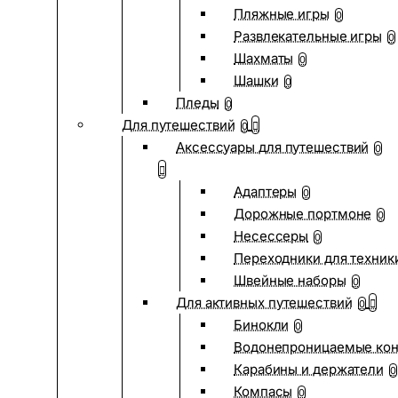
Пляжные игры
0
Развлекательные игры
0
Шахматы
0
Шашки
0
Пледы
0
Для путешествий
0
Аксессуары для путешествий
0
Адаптеры
0
Дорожные портмоне
0
Несессеры
0
Переходники для техник
Швейные наборы
0
Для активных путешествий
0
Бинокли
0
Водонепроницаемые ко
Карабины и держатели
0
Компасы
0