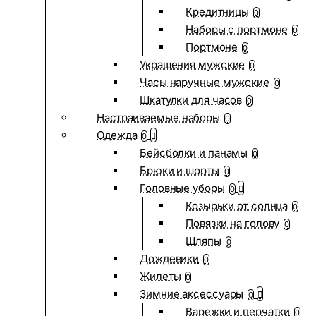
Кредитницы
0
Наборы с портмоне
0
Портмоне
0
Украшения мужские
0
Часы наручные мужские
0
Шкатулки для часов
0
Настраиваемые наборы
0
Одежда
0
Бейсболки и панамы
0
Брюки и шорты
0
Головные уборы
0
Козырьки от солнца
0
Повязки на голову
0
Шляпы
0
Дождевики
0
Жилеты
0
Зимние аксессуары
0
Варежки и перчатки
0