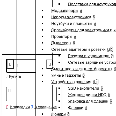
Подставки для ноутбуков
Медиаплееры
0
Наборы электроники
0
Ноутбуки и планшеты
0
Органайзеры для электроники и 
Проекторы
0
Пылесосы
0
Сетевые адаптеры и розетки
0
Розетки и удлинители
0
Сетевые зарядные устро
Смарт-часы и фитнес-браслеты
0
Умные гаджеты
0
Купить
Устройства хранения
0
SSD накопители
0
Жесткие диски HDD
0
Упаковка для флешек
0
В закладки
В сравнение
Флешки
0
Фонари
0