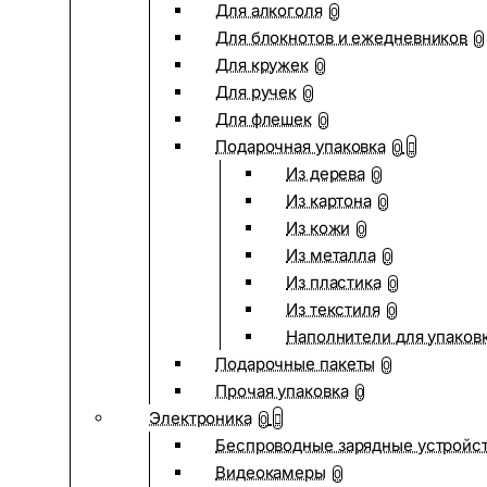
Для алкоголя
0
Для блокнотов и ежедневников
0
Для кружек
0
Для ручек
0
Для флешек
0
Подарочная упаковка
0
Из дерева
0
Из картона
0
Из кожи
0
Из металла
0
Из пластика
0
Из текстиля
0
Наполнители для упаков
Подарочные пакеты
0
Прочая упаковка
0
Электроника
0
Беспроводные зарядные устройств
Видеокамеры
0