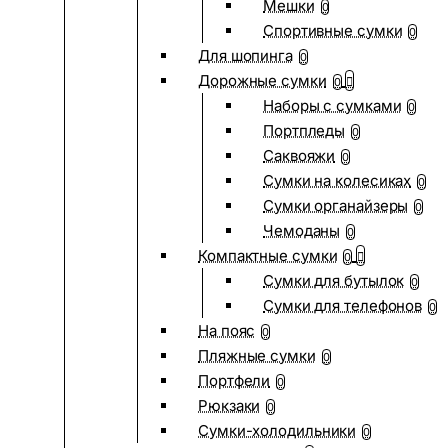
Мешки
0
Спортивные сумки
0
Для шопинга
0
Дорожные сумки
0
Наборы с сумками
0
Портпледы
0
Саквояжи
0
Сумки на колесиках
0
Сумки органайзеры
0
Чемоданы
0
Компактные сумки
0
Сумки для бутылок
0
Сумки для телефонов
0
На пояс
0
Пляжные сумки
0
Портфели
0
Рюкзаки
0
Сумки-холодильники
0