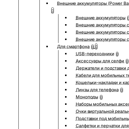
Внешние аккумуляторы (Power Ba
Внешние аккумуляторы
Внешние аккумуляторы с
Внешние аккумуляторы с
Внешние аккумуляторы 
Для смартфона
0
USB-переходники
0
Аксессуары для селфи
0
Держатели и подставки 
Кабели для мобильных т
Кошельки-накладки и ка
Линзы для телефона
0
Моноподы
0
Наборы мобильных аксе
Очки виртуальной реаль
Подставки под мобильн
Салфетки и перчатки для