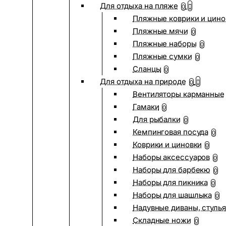
Для отдыха на пляже
0
Пляжные коврики и цино
Пляжные мячи
0
Пляжные наборы
0
Пляжные сумки
0
Сланцы
0
Для отдыха на природе
0
Вентиляторы карманные
Гамаки
0
Для рыбалки
0
Кемпинговая посуда
0
Коврики и циновки
0
Наборы аксессуаров
0
Наборы для барбекю
0
Наборы для пикника
0
Наборы для шашлыка
0
Надувные диваны, стулья
Складные ножи
0