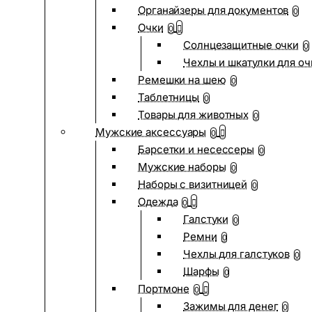
Органайзеры для документов
0
Очки
0
Солнцезащитные очки
0
Чехлы и шкатулки для оч
Ремешки на шею
0
Таблетницы
0
Товары для животных
0
Мужские аксессуары
0
Барсетки и несессеры
0
Мужские наборы
0
Наборы с визитницей
0
Одежда
0
Галстуки
0
Ремни
0
Чехлы для галстуков
0
Шарфы
0
Портмоне
0
Зажимы для денег
0