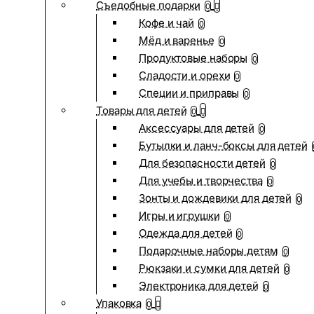
Съедобные подарки
0
Кофе и чай
0
Мёд и варенье
0
Продуктовые наборы
0
Сладости и орехи
0
Специи и приправы
0
Товары для детей
0
Аксессуары для детей
0
Бутылки и ланч-боксы для детей
Для безопасности детей
0
Для учебы и творчества
0
Зонты и дождевики для детей
0
Игры и игрушки
0
Одежда для детей
0
Подарочные наборы детям
0
Рюкзаки и сумки для детей
0
Электроника для детей
0
Упаковка
0