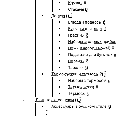
Кружки
0
Стаканы
0
Посуда
0
Блюда и подносы
0
Бутылки для воды
0
Графины
0
Наборы столовых прибо
Ножи и наборы ножей
0
Подставки для бутылок
0
Сервизы
0
Тарелки
0
Термокружки и термосы
0
Наборы с термосом
0
Термокружки
0
Термосы
0
Личные аксессуары
0
Аксессуары в русском стиле
0