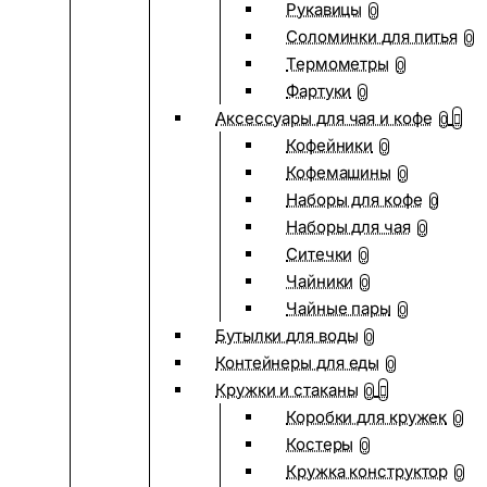
Рукавицы
0
Соломинки для питья
0
Термометры
0
Фартуки
0
Аксессуары для чая и кофе
0
Кофейники
0
Кофемашины
0
Наборы для кофе
0
Наборы для чая
0
Ситечки
0
Чайники
0
Чайные пары
0
Бутылки для воды
0
Контейнеры для еды
0
Кружки и стаканы
0
Коробки для кружек
0
Костеры
0
Кружка конструктор
0