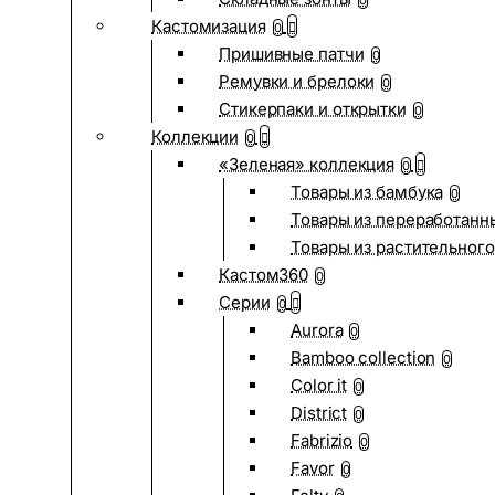
0
Кастомизация
0
Пришивные патчи
0
Ремувки и брелоки
0
Стикерпаки и открытки
0
Коллекции
0
«Зеленая» коллекция
0
Товары из бамбука
0
Товары из переработанн
Товары из растительного
Кастом360
0
Серии
0
Aurora
0
Bamboo collection
0
Color it
0
District
0
Fabrizio
0
Favor
0