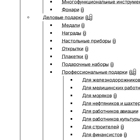
Многофункциональные инструме
Фонари
0
Деловые подарки
0
Медали
0
Награды
0
Настольные приборы
0
Открытки
0
Плакетки
0
Подарочные наборы
0
Профессиональные подарки
0
Для железнодорожнико
Для медицинских работ
Для моряков
0
Для нефтяников и шахте
Для работников авиации
Для работников культур
Для строителей
0
Для финансистов
0