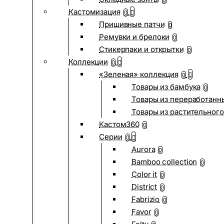
0
Кастомизация
0
Пришивные патчи
0
Ремувки и брелоки
0
Стикерпаки и открытки
0
Коллекции
0
«Зеленая» коллекция
0
Товары из бамбука
0
Товары из переработанн
Товары из растительного
Кастом360
0
Серии
0
Aurora
0
Bamboo collection
0
Color it
0
District
0
Fabrizio
0
Favor
0