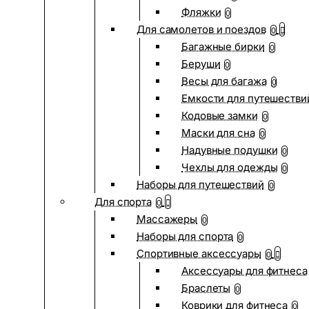
Фляжки
0
Для самолетов и поездов
0
Багажные бирки
0
Беруши
0
Весы для багажа
0
Емкости для путешестви
Кодовые замки
0
Маски для сна
0
Надувные подушки
0
Чехлы для одежды
0
Наборы для путешествий
0
Для спорта
0
Массажеры
0
Наборы для спорта
0
Спортивные аксессуары
0
Аксессуары для фитнеса
Браслеты
0
Коврики для фитнеса
0