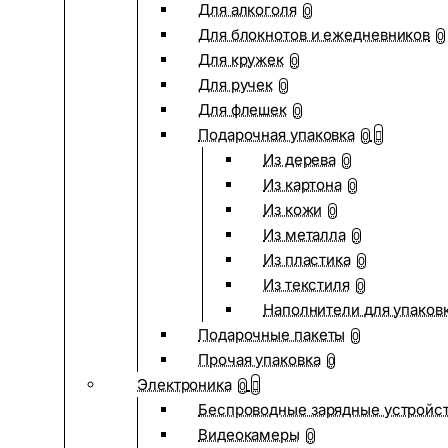
Для алкоголя
0
Для блокнотов и ежедневников
0
Для кружек
0
Для ручек
0
Для флешек
0
Подарочная упаковка
0
Из дерева
0
Из картона
0
Из кожи
0
Из металла
0
Из пластика
0
Из текстиля
0
Наполнители для упаков
Подарочные пакеты
0
Прочая упаковка
0
Электроника
0
Беспроводные зарядные устройств
Видеокамеры
0