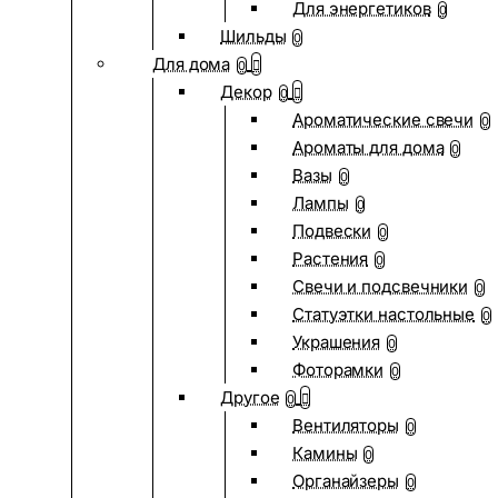
Для энергетиков
0
Шильды
0
Для дома
0
Декор
0
Ароматические свечи
0
Ароматы для дома
0
Вазы
0
Лампы
0
Подвески
0
Растения
0
Свечи и подсвечники
0
Статуэтки настольные
0
Украшения
0
Фоторамки
0
Другое
0
Вентиляторы
0
Камины
0
Органайзеры
0