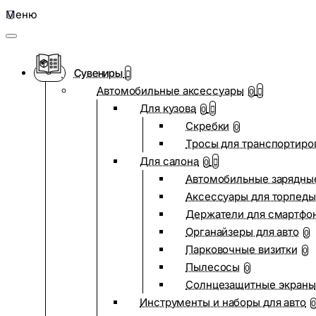
Меню
Сувениры
Автомобильные аксессуары
0
Для кузова
0
Скребки
0
Тросы для транспортиро
Для салона
0
Автомобильные зарядные
Аксессуары для торпеды
Держатели для смартфо
Органайзеры для авто
0
Парковочные визитки
0
Пылесосы
0
Солнцезащитные экраны
Инструменты и наборы для авто