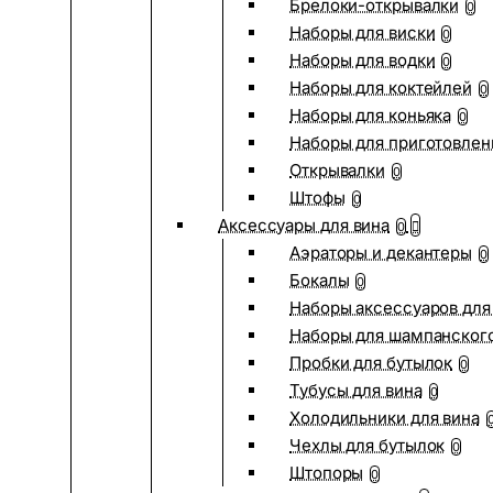
Брелоки-открывалки
0
Наборы для виски
0
Наборы для водки
0
Наборы для коктейлей
0
Наборы для коньяка
0
Наборы для приготовлен
Открывалки
0
Штофы
0
Аксессуары для вина
0
Аэраторы и декантеры
0
Бокалы
0
Наборы аксессуаров для
Наборы для шампанског
Пробки для бутылок
0
Тубусы для вина
0
Холодильники для вина
Чехлы для бутылок
0
Штопоры
0