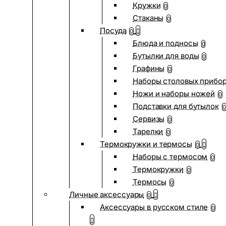
Кружки
0
Стаканы
0
Посуда
0
Блюда и подносы
0
Бутылки для воды
0
Графины
0
Наборы столовых прибо
Ножи и наборы ножей
0
Подставки для бутылок
0
Сервизы
0
Тарелки
0
Термокружки и термосы
0
Наборы с термосом
0
Термокружки
0
Термосы
0
Личные аксессуары
0
Аксессуары в русском стиле
0