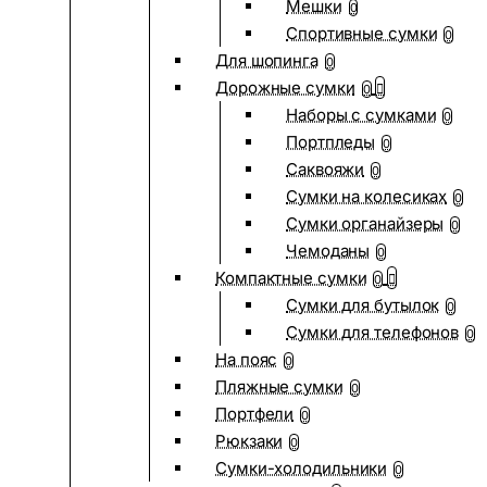
Мешки
0
Спортивные сумки
0
Для шопинга
0
Дорожные сумки
0
Наборы с сумками
0
Портпледы
0
Саквояжи
0
Сумки на колесиках
0
Сумки органайзеры
0
Чемоданы
0
Компактные сумки
0
Сумки для бутылок
0
Сумки для телефонов
0
На пояс
0
Пляжные сумки
0
Портфели
0
Рюкзаки
0
Сумки-холодильники
0