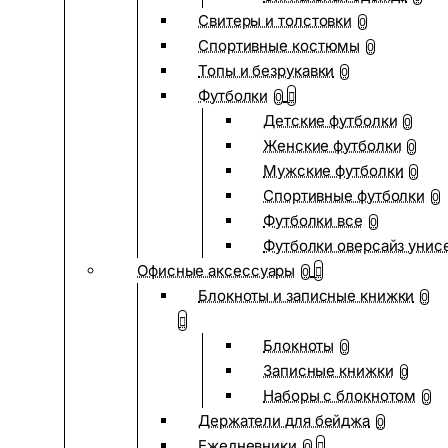
Свитеры и толстовки
0
Спортивные костюмы
0
Топы и безрукавки
0
Футболки
0
Детские футболки
0
Женские футболки
0
Мужские футболки
0
Спортивные футболки
0
Футболки все
0
Футболки оверсайз унис
Офисные аксессуары
0
Блокноты и записные книжки
0
Блокноты
0
Записные книжки
0
Наборы с блокнотом
0
Держатели для бейджа
0
Ежедневники
0