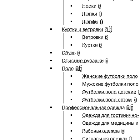
Носки
0
Шапки
0
Шарфы
0
Куртки и ветровки
0
Ветровки
0
Куртки
0
Обувь
0
Офисные рубашки
0
Поло
0
Женские футболки поло
Мужские футболки поло
Футболки поло детские
Футболки поло оптом
0
Профессиональная одежда
0
Одежда для гостинично
Одежда для медицины и 
Рабочая одежда
0
Сигнальная одежда
0