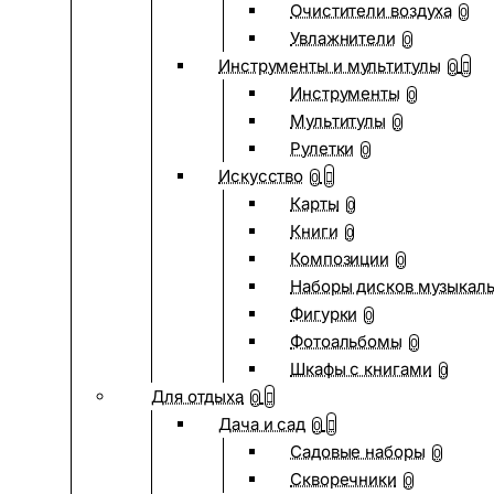
Очистители воздуха
0
Увлажнители
0
Инструменты и мультитулы
0
Инструменты
0
Мультитулы
0
Рулетки
0
Искусство
0
Карты
0
Книги
0
Композиции
0
Наборы дисков музыкал
Фигурки
0
Фотоальбомы
0
Шкафы с книгами
0
Для отдыха
0
Дача и сад
0
Садовые наборы
0
Скворечники
0