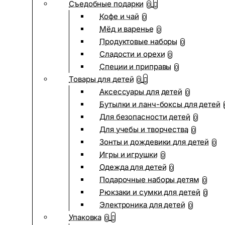
Съедобные подарки
0
Кофе и чай
0
Мёд и варенье
0
Продуктовые наборы
0
Сладости и орехи
0
Специи и приправы
0
Товары для детей
0
Аксессуары для детей
0
Бутылки и ланч-боксы для детей
Для безопасности детей
0
Для учебы и творчества
0
Зонты и дождевики для детей
0
Игры и игрушки
0
Одежда для детей
0
Подарочные наборы детям
0
Рюкзаки и сумки для детей
0
Электроника для детей
0
Упаковка
0