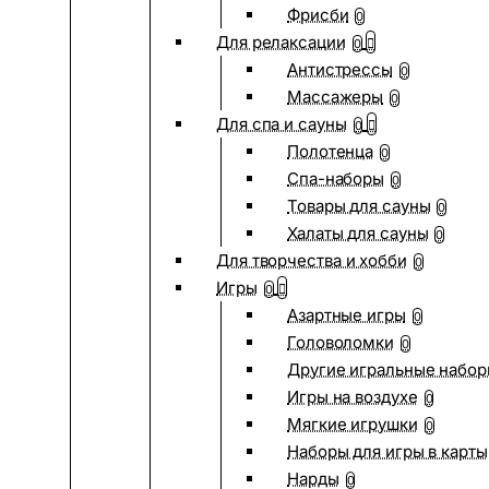
Фрисби
0
Для релаксации
0
Антистрессы
0
Массажеры
0
Для спа и сауны
0
Полотенца
0
Спа-наборы
0
Товары для сауны
0
Халаты для сауны
0
Для творчества и хобби
0
Игры
0
Азартные игры
0
Головоломки
0
Другие игральные набо
Игры на воздухе
0
Мягкие игрушки
0
Наборы для игры в карты
Нарды
0