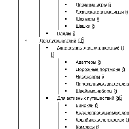
Пляжные игры
0
Развлекательные игры
0
Шахматы
0
Шашки
0
Пледы
0
Для путешествий
0
Аксессуары для путешествий
0
Адаптеры
0
Дорожные портмоне
0
Несессеры
0
Переходники для техник
Швейные наборы
0
Для активных путешествий
0
Бинокли
0
Водонепроницаемые ко
Карабины и держатели
0
Компасы
0