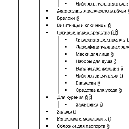
Наборы в русском стиле
Аксессуары для одежды и обуви
Брелоки
0
Визитницы и ключницы
0
Гигиенические средства
0
Гигиенические помады
Дезинфицирующие сред
Маски для лица
0
Наборы для душа
0
Наборы для женщин
0
Наборы для мужчин
0
Расчески
0
Средства для ухода
0
Для курения
0
Зажигалки
0
Значки
0
Кошельки и монетницы
0
Обложки для паспорта
0