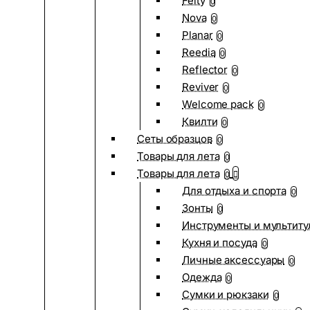
Felty
0
Nova
0
Planar
0
Reedia
0
Reflector
0
Reviver
0
Welcome pack
0
Квилти
0
Сеты образцов
0
Товары для лета
0
Товары для лета
0
Для отдыха и спорта
0
Зонты
0
Инструменты и мультиту
Кухня и посуда
0
Личные аксессуары
0
Одежда
0
Сумки и рюкзаки
0