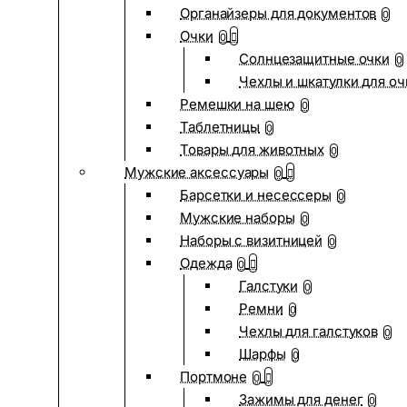
Органайзеры для документов
0
Очки
0
Солнцезащитные очки
0
Чехлы и шкатулки для оч
Ремешки на шею
0
Таблетницы
0
Товары для животных
0
Мужские аксессуары
0
Барсетки и несессеры
0
Мужские наборы
0
Наборы с визитницей
0
Одежда
0
Галстуки
0
Ремни
0
Чехлы для галстуков
0
Шарфы
0
Портмоне
0
Зажимы для денег
0