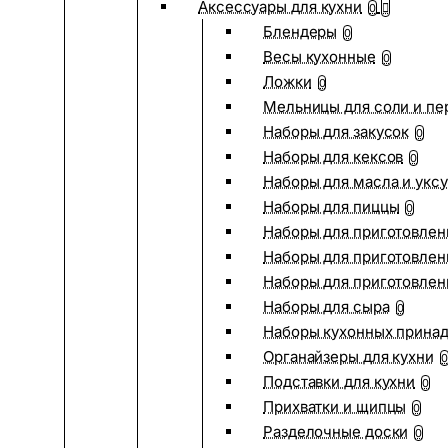
Аксессуары для кухни
0
Блендеры
0
Весы кухонные
0
Ложки
0
Мельницы для соли и пе
Наборы для закусок
0
Наборы для кексов
0
Наборы для масла и укс
Наборы для пиццы
0
Наборы для приготовлен
Наборы для приготовлен
Наборы для приготовлен
Наборы для сыра
0
Наборы кухонных прина
Органайзеры для кухни
0
Подставки для кухни
0
Прихватки и щипцы
0
Разделочные доски
0