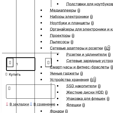
Подставки для ноутбуков
Медиаплееры
0
Наборы электроники
0
Ноутбуки и планшеты
0
Органайзеры для электроники и 
Проекторы
0
Пылесосы
0
Сетевые адаптеры и розетки
0
Розетки и удлинители
0
Сетевые зарядные устро
Смарт-часы и фитнес-браслеты
0
Умные гаджеты
0
Купить
Устройства хранения
0
SSD накопители
0
Жесткие диски HDD
0
Упаковка для флешек
0
В закладки
В сравнение
Флешки
0
Фонари
0