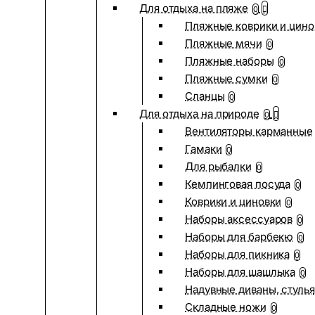
Для отдыха на пляже
0
Пляжные коврики и цино
Пляжные мячи
0
Пляжные наборы
0
Пляжные сумки
0
Сланцы
0
Для отдыха на природе
0
Вентиляторы карманные
Гамаки
0
Для рыбалки
0
Кемпинговая посуда
0
Коврики и циновки
0
Наборы аксессуаров
0
Наборы для барбекю
0
Наборы для пикника
0
Наборы для шашлыка
0
Надувные диваны, стулья
Складные ножи
0