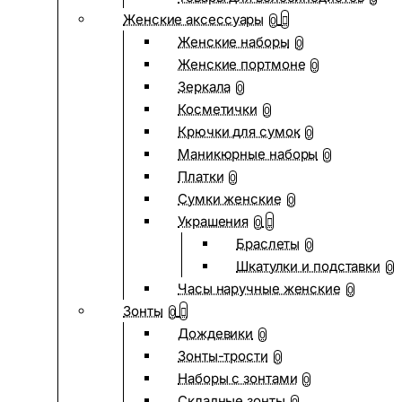
Женские аксессуары
0
Женские наборы
0
Женские портмоне
0
Зеркала
0
Косметички
0
Крючки для сумок
0
Маникюрные наборы
0
Платки
0
Сумки женские
0
Украшения
0
Браслеты
0
Шкатулки и подставки
0
Часы наручные женские
0
Зонты
0
Дождевики
0
Зонты-трости
0
Наборы с зонтами
0
Складные зонты