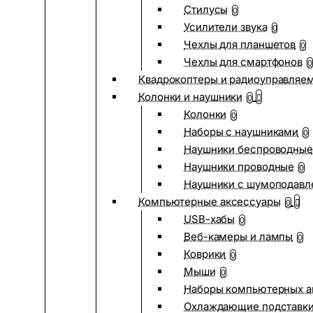
Стилусы
0
Усилители звука
0
Чехлы для планшетов
0
Чехлы для смартфонов
0
Квадрокоптеры и радиоуправляе
Колонки и наушники
0
Колонки
0
Наборы с наушниками
0
Наушники беспроводные
Наушники проводные
0
Наушники с шумоподав
Компьютерные аксессуары
0
USB-хабы
0
Веб-камеры и лампы
0
Коврики
0
Мыши
0
Наборы компьютерных а
Охлаждающие подставк