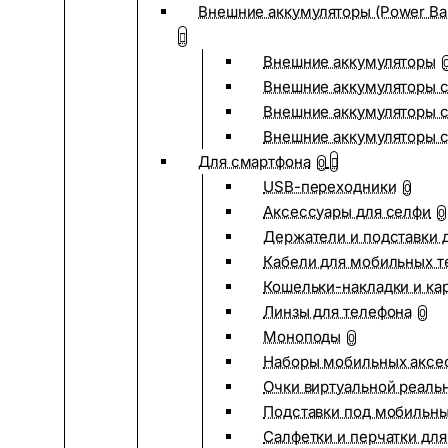
Внешние аккумуляторы (Power Ba
Внешние аккумуляторы
Внешние аккумуляторы с
Внешние аккумуляторы с
Внешние аккумуляторы 
Для смартфона
0
USB-переходники
0
Аксессуары для селфи
0
Держатели и подставки 
Кабели для мобильных т
Кошельки-накладки и ка
Линзы для телефона
0
Моноподы
0
Наборы мобильных аксе
Очки виртуальной реаль
Подставки под мобильн
Салфетки и перчатки для