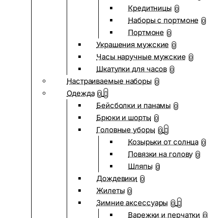
Кредитницы
0
Наборы с портмоне
0
Портмоне
0
Украшения мужские
0
Часы наручные мужские
0
Шкатулки для часов
0
Настраиваемые наборы
0
Одежда
0
Бейсболки и панамы
0
Брюки и шорты
0
Головные уборы
0
Козырьки от солнца
0
Повязки на голову
0
Шляпы
0
Дождевики
0
Жилеты
0
Зимние аксессуары
0
Варежки и перчатки
0