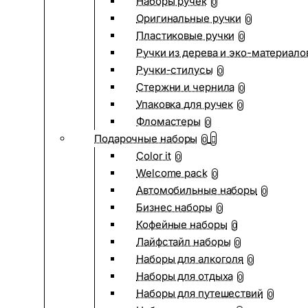
Наборы ручек
0
Оригинальные ручки
0
Пластиковые ручки
0
Ручки из дерева и эко-материало
Ручки-стилусы
0
Стержни и чернила
0
Упаковка для ручек
0
Фломастеры
0
Подарочные наборы
0
Color it
0
Welcome pack
0
Автомобильные наборы
0
Бизнес наборы
0
Кофейные наборы
0
Лайфстайл наборы
0
Наборы для алкоголя
0
Наборы для отдыха
0
Наборы для путешествий
0