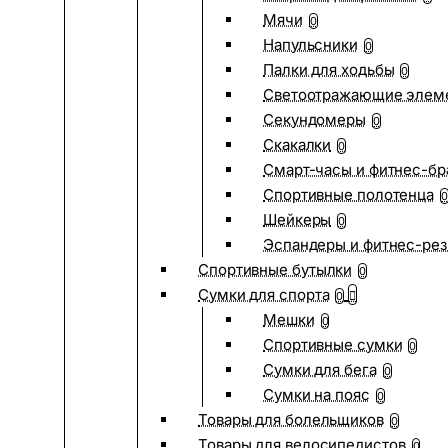
Мячи
0
Напульсники
0
Палки для ходьбы
0
Светоотражающие элем
Секундомеры
0
Скакалки
0
Смарт-часы и фитнес-бр
Спортивные полотенца
0
Шейкеры
0
Эспандеры и фитнес-рез
Спортивные бутылки
0
Сумки для спорта
0
Мешки
0
Спортивные сумки
0
Сумки для бега
0
Сумки на пояс
0
Товары для болельщиков
0
Товары для велосипедистов
0