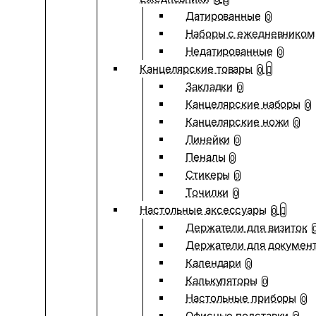
Датированные
0
Наборы с ежедневником
Недатированные
0
Канцелярские товары
0
Закладки
0
Канцелярские наборы
0
Канцелярские ножи
0
Линейки
0
Пеналы
0
Стикеры
0
Точилки
0
Настольные аксессуары
0
Держатели для визиток
Держатели для докумен
Календари
0
Калькуляторы
0
Настольные приборы
0
Офисные подставки