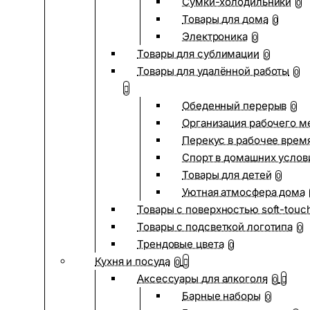
Сумки-холодильники
0
Товары для дома
0
Электроника
0
Товары для сублимации
0
Товары для удалённой работы
0
Обеденный перерыв
0
Организация рабочего м
Перекус в рабочее врем
Спорт в домашних услов
Товары для детей
0
Уютная атмосфера дома
Товары с поверхностью soft-touc
Товары с подсветкой логотипа
0
Трендовые цвета
0
Кухня и посуда
0
Аксессуары для алкоголя
0
Барные наборы
0