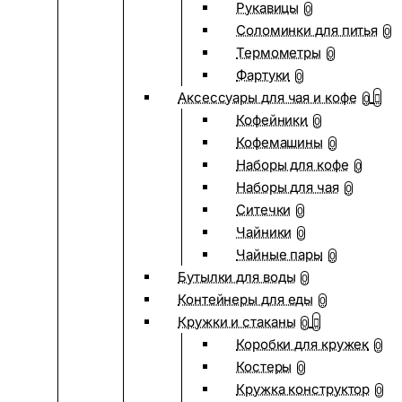
Рукавицы
0
Соломинки для питья
0
Термометры
0
Фартуки
0
Аксессуары для чая и кофе
0
Кофейники
0
Кофемашины
0
Наборы для кофе
0
Наборы для чая
0
Ситечки
0
Чайники
0
Чайные пары
0
Бутылки для воды
0
Контейнеры для еды
0
Кружки и стаканы
0
Коробки для кружек
0
Костеры
0
Кружка конструктор
0