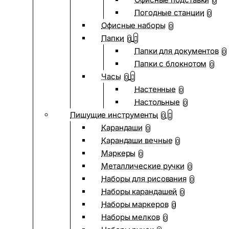
0
Погодные станции
0
Офисные наборы
0
Папки
0
Папки для документов
0
Папки с блокнотом
0
Часы
0
Настенные
0
Настольные
0
Пишущие инструменты
0
Карандаши
0
Карандаши вечные
0
Маркеры
0
Металлические ручки
0
Наборы для рисования
0
Наборы карандашей
0
Наборы маркеров
0
Наборы мелков
0