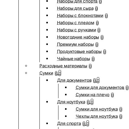
Наборы для спорта
0
Наборы для сыра
0
Наборы с блокнотами
0
Наборы с пледом
0
Наборы с ручками
0
Новогодние наборы
0
Премиум наборы
0
Продуктовые наборы
0
Чайные наборы
0
Расходные материалы
0
Сумки
0
Для документов
0
Сумки для документов
0
Сумки на плечо
0
Для ноутбука
0
Сумки для ноутбука
0
Чехлы для ноутбука
0
Для спорта
0