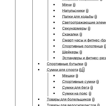
Мячи
0
Напульсники
0
Палки для ходьбы
0
Светоотражающие элем
Секундомеры
0
Скакалки
0
Смарт-часы и фитнес-бр
Спортивные полотенца
0
Шейкеры
0
Эспандеры и фитнес-рез
Спортивные бутылки
0
Сумки для спорта
0
Мешки
0
Спортивные сумки
0
Сумки для бега
0
Сумки на пояс
0
Товары для болельщиков
0
Товары для велосипедистов
0