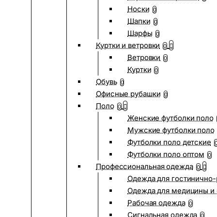
Носки
0
Шапки
0
Шарфы
0
Куртки и ветровки
0
Ветровки
0
Куртки
0
Обувь
0
Офисные рубашки
0
Поло
0
Женские футболки поло
Мужские футболки поло
Футболки поло детские
Футболки поло оптом
0
Профессиональная одежда
0
Одежда для гостинично
Одежда для медицины и 
Рабочая одежда
0
Сигнальная одежда
0