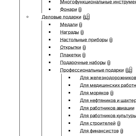
Многофункциональные инструме
Фонари
0
Деловые подарки
0
Медали
0
Награды
0
Настольные приборы
0
Открытки
0
Плакетки
0
Подарочные наборы
0
Профессиональные подарки
0
Для железнодорожнико
Для медицинских работ
Для моряков
0
Для нефтяников и шахте
Для работников авиации
Для работников культур
Для строителей
0
Для финансистов
0