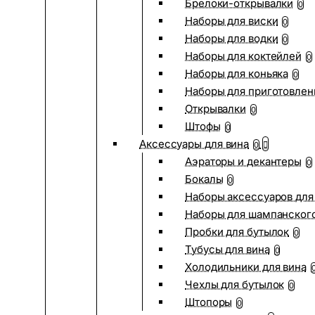
Брелоки-открывалки
0
Наборы для виски
0
Наборы для водки
0
Наборы для коктейлей
0
Наборы для коньяка
0
Наборы для приготовлен
Открывалки
0
Штофы
0
Аксессуары для вина
0
Аэраторы и декантеры
0
Бокалы
0
Наборы аксессуаров для
Наборы для шампанског
Пробки для бутылок
0
Тубусы для вина
0
Холодильники для вина
Чехлы для бутылок
0
Штопоры
0