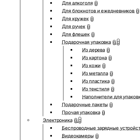
Для алкоголя
0
Для блокнотов и ежедневников
0
Для кружек
0
Для ручек
0
Для флешек
0
Подарочная упаковка
0
Из дерева
0
Из картона
0
Из кожи
0
Из металла
0
Из пластика
0
Из текстиля
0
Наполнители для упаков
Подарочные пакеты
0
Прочая упаковка
0
Электроника
0
Беспроводные зарядные устройств
Видеокамеры
0