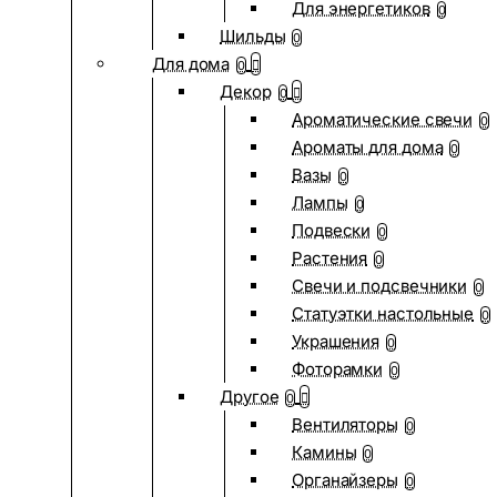
Для энергетиков
0
Шильды
0
Для дома
0
Декор
0
Ароматические свечи
0
Ароматы для дома
0
Вазы
0
Лампы
0
Подвески
0
Растения
0
Свечи и подсвечники
0
Статуэтки настольные
0
Украшения
0
Фоторамки
0
Другое
0
Вентиляторы
0
Камины
0
Органайзеры
0