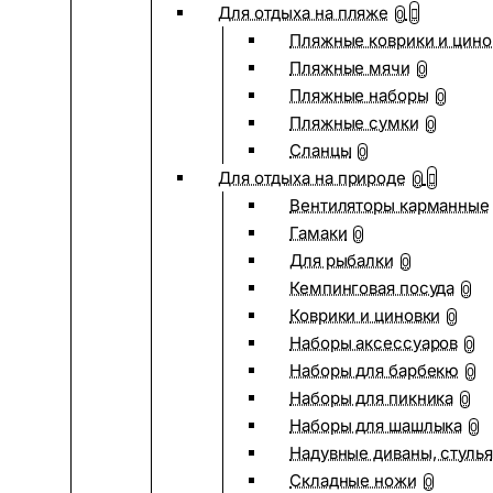
Для отдыха на пляже
0
Пляжные коврики и цино
Пляжные мячи
0
Пляжные наборы
0
Пляжные сумки
0
Сланцы
0
Для отдыха на природе
0
Вентиляторы карманные
Гамаки
0
Для рыбалки
0
Кемпинговая посуда
0
Коврики и циновки
0
Наборы аксессуаров
0
Наборы для барбекю
0
Наборы для пикника
0
Наборы для шашлыка
0
Надувные диваны, стулья
Складные ножи
0