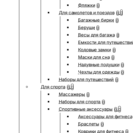
Фляжки
0
Для самолетов и поездов
0
Багажные бирки
0
Беруши
0
Весы для багажа
0
Емкости для путешестви
Кодовые замки
0
Маски для сна
0
Надувные подушки
0
Чехлы для одежды
0
Наборы для путешествий
0
Для спорта
0
Массажеры
0
Наборы для спорта
0
Спортивные аксессуары
0
Аксессуары для фитнеса
Браслеты
0
Коврики для фитнеса
0