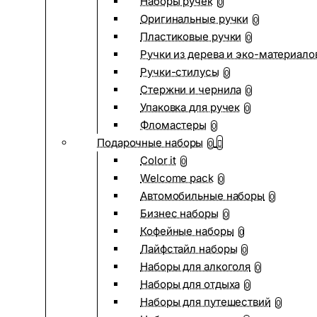
Наборы ручек
0
Оригинальные ручки
0
Пластиковые ручки
0
Ручки из дерева и эко-материало
Ручки-стилусы
0
Стержни и чернила
0
Упаковка для ручек
0
Фломастеры
0
Подарочные наборы
0
Color it
0
Welcome pack
0
Автомобильные наборы
0
Бизнес наборы
0
Кофейные наборы
0
Лайфстайл наборы
0
Наборы для алкоголя
0
Наборы для отдыха
0
Наборы для путешествий
0