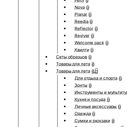
Felty
0
Nova
0
Planar
0
Reedia
0
Reflector
0
Reviver
0
Welcome pack
0
Квилти
0
Сеты образцов
0
Товары для лета
0
Товары для лета
0
Для отдыха и спорта
0
Зонты
0
Инструменты и мультиту
Кухня и посуда
0
Личные аксессуары
0
Одежда
0
Сумки и рюкзаки
0