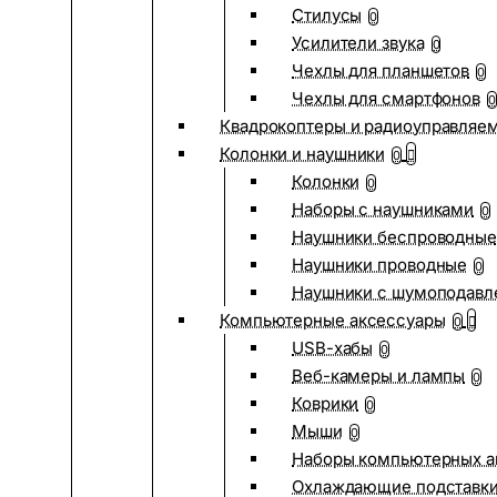
Стилусы
0
Усилители звука
0
Чехлы для планшетов
0
Чехлы для смартфонов
0
Квадрокоптеры и радиоуправляе
Колонки и наушники
0
Колонки
0
Наборы с наушниками
0
Наушники беспроводные
Наушники проводные
0
Наушники с шумоподав
Компьютерные аксессуары
0
USB-хабы
0
Веб-камеры и лампы
0
Коврики
0
Мыши
0
Наборы компьютерных а
Охлаждающие подставк