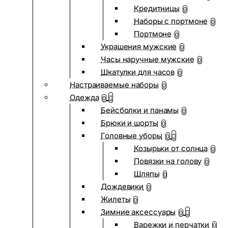
Кредитницы
0
Наборы с портмоне
0
Портмоне
0
Украшения мужские
0
Часы наручные мужские
0
Шкатулки для часов
0
Настраиваемые наборы
0
Одежда
0
Бейсболки и панамы
0
Брюки и шорты
0
Головные уборы
0
Козырьки от солнца
0
Повязки на голову
0
Шляпы
0
Дождевики
0
Жилеты
0
Зимние аксессуары
0
Варежки и перчатки
0