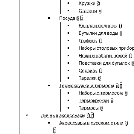
Кружки
0
Стаканы
0
Посуда
0
Блюда и подносы
0
Бутылки для воды
0
Графины
0
Наборы столовых прибо
Ножи и наборы ножей
0
Подставки для бутылок
0
Сервизы
0
Тарелки
0
Термокружки и термосы
0
Наборы с термосом
0
Термокружки
0
Термосы
0
Личные аксессуары
0
Аксессуары в русском стиле
0