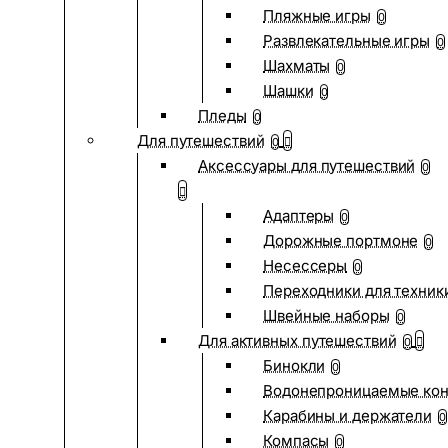
Пляжные игры
0
Развлекательные игры
0
Шахматы
0
Шашки
0
Пледы
0
Для путешествий
0
Аксессуары для путешествий
0
Адаптеры
0
Дорожные портмоне
0
Несессеры
0
Переходники для техник
Швейные наборы
0
Для активных путешествий
0
Бинокли
0
Водонепроницаемые ко
Карабины и держатели
0
Компасы
0