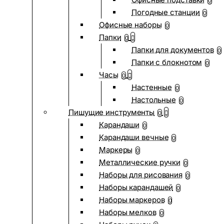
0
Погодные станции
0
Офисные наборы
0
Папки
0
Папки для документов
0
Папки с блокнотом
0
Часы
0
Настенные
0
Настольные
0
Пишущие инструменты
0
Карандаши
0
Карандаши вечные
0
Маркеры
0
Металлические ручки
0
Наборы для рисования
0
Наборы карандашей
0
Наборы маркеров
0
Наборы мелков
0