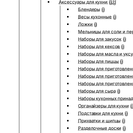
Аксессуары для кухни
0
Блендеры
0
Весы кухонные
0
Ложки
0
Мельницы для соли и пе
Наборы для закусок
0
Наборы для кексов
0
Наборы для масла и укс
Наборы для пиццы
0
Наборы для приготовлен
Наборы для приготовлен
Наборы для приготовлен
Наборы для сыра
0
Наборы кухонных прина
Органайзеры для кухни
0
Подставки для кухни
0
Прихватки и щипцы
0
Разделочные доски
0