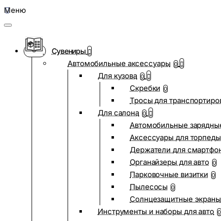
Меню
Сувениры
Автомобильные аксессуары
0
Для кузова
0
Скребки
0
Тросы для транспортиро
Для салона
0
Автомобильные зарядные
Аксессуары для торпеды
Держатели для смартфо
Органайзеры для авто
0
Парковочные визитки
0
Пылесосы
0
Солнцезащитные экраны
Инструменты и наборы для авто