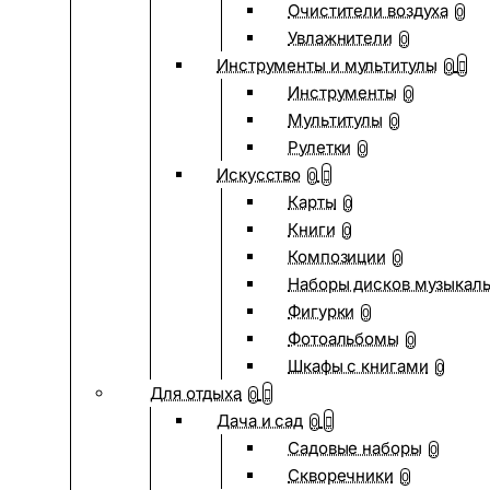
Очистители воздуха
0
Увлажнители
0
Инструменты и мультитулы
0
Инструменты
0
Мультитулы
0
Рулетки
0
Искусство
0
Карты
0
Книги
0
Композиции
0
Наборы дисков музыкал
Фигурки
0
Фотоальбомы
0
Шкафы с книгами
0
Для отдыха
0
Дача и сад
0
Садовые наборы
0
Скворечники
0