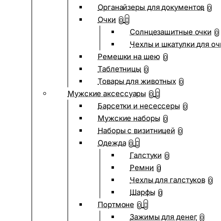
Органайзеры для документов
0
Очки
0
Солнцезащитные очки
0
Чехлы и шкатулки для оч
Ремешки на шею
0
Таблетницы
0
Товары для животных
0
Мужские аксессуары
0
Барсетки и несессеры
0
Мужские наборы
0
Наборы с визитницей
0
Одежда
0
Галстуки
0
Ремни
0
Чехлы для галстуков
0
Шарфы
0
Портмоне
0
Зажимы для денег
0