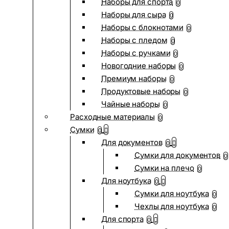
Наборы для спорта
0
Наборы для сыра
0
Наборы с блокнотами
0
Наборы с пледом
0
Наборы с ручками
0
Новогодние наборы
0
Премиум наборы
0
Продуктовые наборы
0
Чайные наборы
0
Расходные материалы
0
Сумки
0
Для документов
0
Сумки для документов
0
Сумки на плечо
0
Для ноутбука
0
Сумки для ноутбука
0
Чехлы для ноутбука
0
Для спорта
0