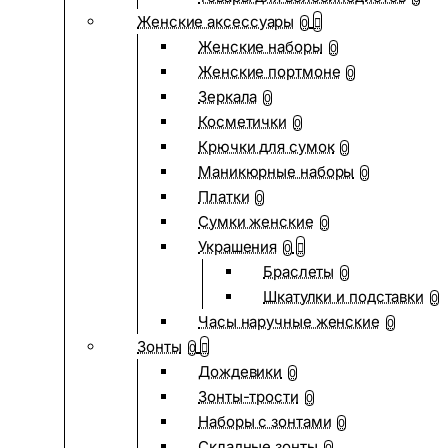
Женские аксессуары
0
Женские наборы
0
Женские портмоне
0
Зеркала
0
Косметички
0
Крючки для сумок
0
Маникюрные наборы
0
Платки
0
Сумки женские
0
Украшения
0
Браслеты
0
Шкатулки и подставки
0
Часы наручные женские
0
Зонты
0
Дождевики
0
Зонты-трости
0
Наборы с зонтами
0
Складные зонты