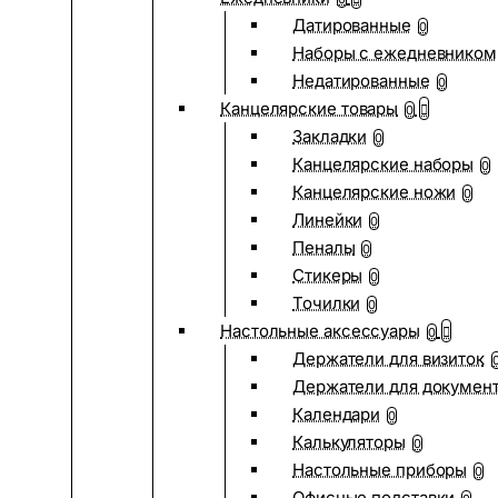
Датированные
0
Наборы с ежедневником
Недатированные
0
Канцелярские товары
0
Закладки
0
Канцелярские наборы
0
Канцелярские ножи
0
Линейки
0
Пеналы
0
Стикеры
0
Точилки
0
Настольные аксессуары
0
Держатели для визиток
Держатели для докумен
Календари
0
Калькуляторы
0
Настольные приборы
0
Офисные подставки