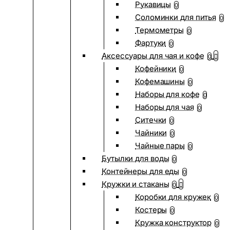
Рукавицы
0
Соломинки для питья
0
Термометры
0
Фартуки
0
Аксессуары для чая и кофе
0
Кофейники
0
Кофемашины
0
Наборы для кофе
0
Наборы для чая
0
Ситечки
0
Чайники
0
Чайные пары
0
Бутылки для воды
0
Контейнеры для еды
0
Кружки и стаканы
0
Коробки для кружек
0
Костеры
0
Кружка конструктор
0