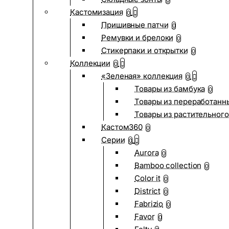
0
Кастомизация
0
Пришивные патчи
0
Ремувки и брелоки
0
Стикерпаки и открытки
0
Коллекции
0
«Зеленая» коллекция
0
Товары из бамбука
0
Товары из переработанн
Товары из растительного
Кастом360
0
Серии
0
Aurora
0
Bamboo collection
0
Color it
0
District
0
Fabrizio
0
Favor
0