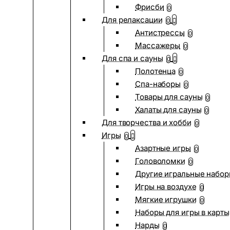
Фрисби
0
Для релаксации
0
Антистрессы
0
Массажеры
0
Для спа и сауны
0
Полотенца
0
Спа-наборы
0
Товары для сауны
0
Халаты для сауны
0
Для творчества и хобби
0
Игры
0
Азартные игры
0
Головоломки
0
Другие игральные набо
Игры на воздухе
0
Мягкие игрушки
0
Наборы для игры в карты
Нарды
0