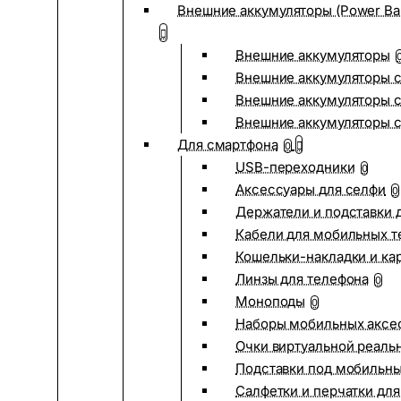
Внешние аккумуляторы (Power Ba
Внешние аккумуляторы
Внешние аккумуляторы с
Внешние аккумуляторы с
Внешние аккумуляторы 
Для смартфона
0
USB-переходники
0
Аксессуары для селфи
0
Держатели и подставки 
Кабели для мобильных т
Кошельки-накладки и ка
Линзы для телефона
0
Моноподы
0
Наборы мобильных аксе
Очки виртуальной реаль
Подставки под мобильн
Салфетки и перчатки для