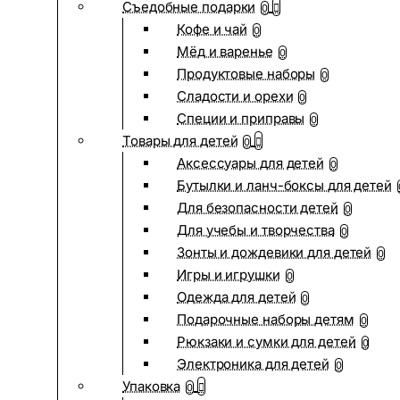
Съедобные подарки
0
Кофе и чай
0
Мёд и варенье
0
Продуктовые наборы
0
Сладости и орехи
0
Специи и приправы
0
Товары для детей
0
Аксессуары для детей
0
Бутылки и ланч-боксы для детей
Для безопасности детей
0
Для учебы и творчества
0
Зонты и дождевики для детей
0
Игры и игрушки
0
Одежда для детей
0
Подарочные наборы детям
0
Рюкзаки и сумки для детей
0
Электроника для детей
0
Упаковка
0