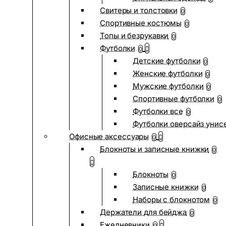
Свитеры и толстовки
0
Спортивные костюмы
0
Топы и безрукавки
0
Футболки
0
Детские футболки
0
Женские футболки
0
Мужские футболки
0
Спортивные футболки
0
Футболки все
0
Футболки оверсайз унис
Офисные аксессуары
0
Блокноты и записные книжки
0
Блокноты
0
Записные книжки
0
Наборы с блокнотом
0
Держатели для бейджа
0
Ежедневники
0