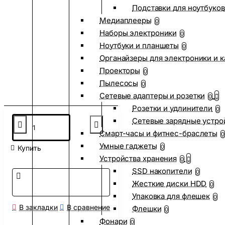
Подставки для ноутбуков
Медиаплееры
0
Наборы электроники
0
Ноутбуки и планшеты
0
Органайзеры для электроники и 
Проекторы
0
Пылесосы
0
Сетевые адаптеры и розетки
0
Розетки и удлинители
0
Сетевые зарядные устро
Смарт-часы и фитнес-браслеты
0
Умные гаджеты
0
Купить
Устройства хранения
0
SSD накопители
0
Жесткие диски HDD
0
Упаковка для флешек
0
В закладки
В сравнение
Флешки
0
Фонари
0