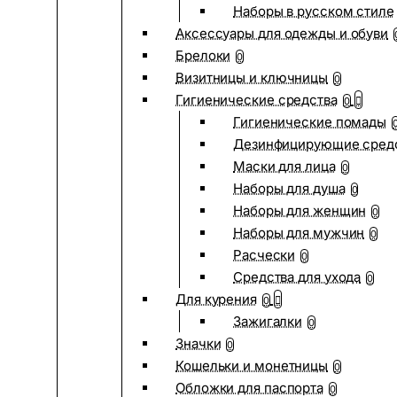
Наборы в русском стиле
Аксессуары для одежды и обуви
Брелоки
0
Визитницы и ключницы
0
Гигиенические средства
0
Гигиенические помады
Дезинфицирующие сред
Маски для лица
0
Наборы для душа
0
Наборы для женщин
0
Наборы для мужчин
0
Расчески
0
Средства для ухода
0
Для курения
0
Зажигалки
0
Значки
0
Кошельки и монетницы
0
Обложки для паспорта
0