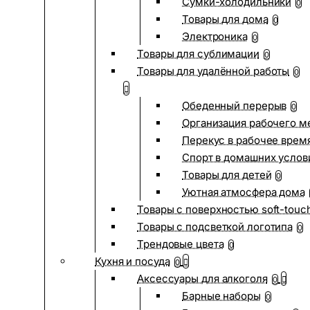
Сумки-холодильники
0
Товары для дома
0
Электроника
0
Товары для сублимации
0
Товары для удалённой работы
0
Обеденный перерыв
0
Организация рабочего м
Перекус в рабочее врем
Спорт в домашних услов
Товары для детей
0
Уютная атмосфера дома
Товары с поверхностью soft-touc
Товары с подсветкой логотипа
0
Трендовые цвета
0
Кухня и посуда
0
Аксессуары для алкоголя
0
Барные наборы
0