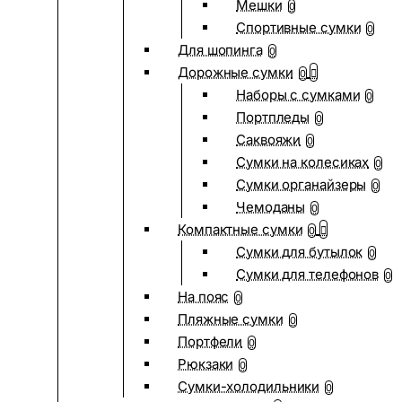
Мешки
0
Спортивные сумки
0
Для шопинга
0
Дорожные сумки
0
Наборы с сумками
0
Портпледы
0
Саквояжи
0
Сумки на колесиках
0
Сумки органайзеры
0
Чемоданы
0
Компактные сумки
0
Сумки для бутылок
0
Сумки для телефонов
0
На пояс
0
Пляжные сумки
0
Портфели
0
Рюкзаки
0
Сумки-холодильники
0