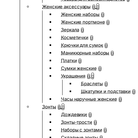
Женские аксессуары
0
Женские наборы
0
Женские портмоне
0
Зеркала
0
Косметички
0
Крючки для сумок
0
Маникюрные наборы
0
Платки
0
Сумки женские
0
Украшения
0
Браслеты
0
Шкатулки и подставки
0
Часы наручные женские
0
Зонты
0
Дождевики
0
Зонты-трости
0
Наборы с зонтами
0
Складные зонты