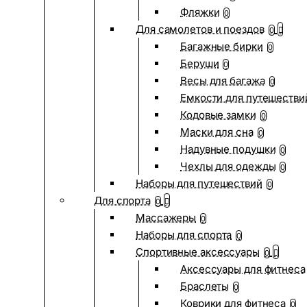
Фляжки
0
Для самолетов и поездов
0
Багажные бирки
0
Беруши
0
Весы для багажа
0
Емкости для путешестви
Кодовые замки
0
Маски для сна
0
Надувные подушки
0
Чехлы для одежды
0
Наборы для путешествий
0
Для спорта
0
Массажеры
0
Наборы для спорта
0
Спортивные аксессуары
0
Аксессуары для фитнеса
Браслеты
0
Коврики для фитнеса
0