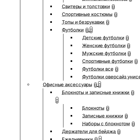
Свитеры и толстовки
0
Спортивные костюмы
0
Топы и безрукавки
0
Футболки
0
Детские футболки
0
Женские футболки
0
Мужские футболки
0
Спортивные футболки
0
Футболки все
0
Футболки оверсайз унис
Офисные аксессуары
0
Блокноты и записные книжки
0
Блокноты
0
Записные книжки
0
Наборы с блокнотом
0
Держатели для бейджа
0
Ежедневники
0