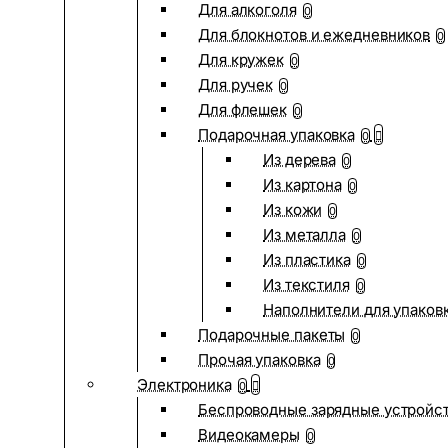
Для алкоголя
0
Для блокнотов и ежедневников
0
Для кружек
0
Для ручек
0
Для флешек
0
Подарочная упаковка
0
Из дерева
0
Из картона
0
Из кожи
0
Из металла
0
Из пластика
0
Из текстиля
0
Наполнители для упаков
Подарочные пакеты
0
Прочая упаковка
0
Электроника
0
Беспроводные зарядные устройств
Видеокамеры
0