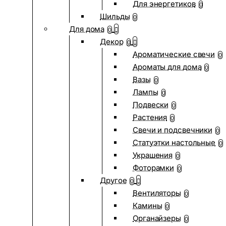
Для энергетиков
0
Шильды
0
Для дома
0
Декор
0
Ароматические свечи
0
Ароматы для дома
0
Вазы
0
Лампы
0
Подвески
0
Растения
0
Свечи и подсвечники
0
Статуэтки настольные
0
Украшения
0
Фоторамки
0
Другое
0
Вентиляторы
0
Камины
0
Органайзеры
0