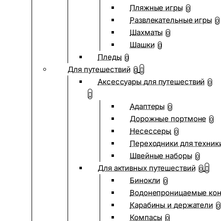
Пляжные игры
0
Развлекательные игры
0
Шахматы
0
Шашки
0
Пледы
0
Для путешествий
0
Аксессуары для путешествий
0
Адаптеры
0
Дорожные портмоне
0
Несессеры
0
Переходники для техник
Швейные наборы
0
Для активных путешествий
0
Бинокли
0
Водонепроницаемые ко
Карабины и держатели
0
Компасы
0