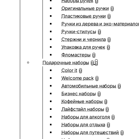
Наборы ручек
0
Оригинальные ручки
0
Пластиковые ручки
0
Ручки из дерева и эко-материало
Ручки-стилусы
0
Стержни и чернила
0
Упаковка для ручек
0
Фломастеры
0
Подарочные наборы
0
Color it
0
Welcome pack
0
Автомобильные наборы
0
Бизнес наборы
0
Кофейные наборы
0
Лайфстайл наборы
0
Наборы для алкоголя
0
Наборы для отдыха
0
Наборы для путешествий
0