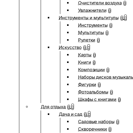
Очистители воздуха
0
Увлажнители
0
Инструменты и мультитулы
0
Инструменты
0
Мультитулы
0
Рулетки
0
Искусство
0
Карты
0
Книги
0
Композиции
0
Наборы дисков музыкал
Фигурки
0
Фотоальбомы
0
Шкафы с книгами
0
Для отдыха
0
Дача и сад
0
Садовые наборы
0
Скворечники
0