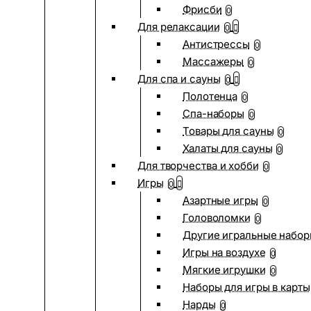
Фрисби
0
Для релаксации
0
Антистрессы
0
Массажеры
0
Для спа и сауны
0
Полотенца
0
Спа-наборы
0
Товары для сауны
0
Халаты для сауны
0
Для творчества и хобби
0
Игры
0
Азартные игры
0
Головоломки
0
Другие игральные набо
Игры на воздухе
0
Мягкие игрушки
0
Наборы для игры в карты
Нарды
0