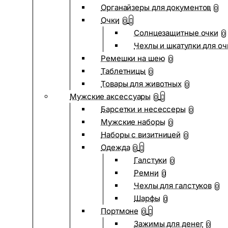
Органайзеры для документов
0
Очки
0
Солнцезащитные очки
0
Чехлы и шкатулки для оч
Ремешки на шею
0
Таблетницы
0
Товары для животных
0
Мужские аксессуары
0
Барсетки и несессеры
0
Мужские наборы
0
Наборы с визитницей
0
Одежда
0
Галстуки
0
Ремни
0
Чехлы для галстуков
0
Шарфы
0
Портмоне
0
Зажимы для денег
0