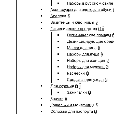
Наборы в русском стиле
Аксессуары для одежды и обуви
Брелоки
0
Визитницы и ключницы
0
Гигиенические средства
0
Гигиенические помады
Дезинфицирующие сред
Маски для лица
0
Наборы для душа
0
Наборы для женщин
0
Наборы для мужчин
0
Расчески
0
Средства для ухода
0
Для курения
0
Зажигалки
0
Значки
0
Кошельки и монетницы
0
Обложки для паспорта
0