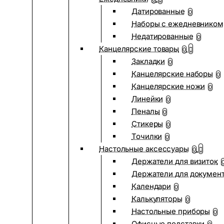
Датированные
0
Наборы с ежедневником
Недатированные
0
Канцелярские товары
0
Закладки
0
Канцелярские наборы
0
Канцелярские ножи
0
Линейки
0
Пеналы
0
Стикеры
0
Точилки
0
Настольные аксессуары
0
Держатели для визиток
Держатели для докумен
Календари
0
Калькуляторы
0
Настольные приборы
0
Офисные подставки