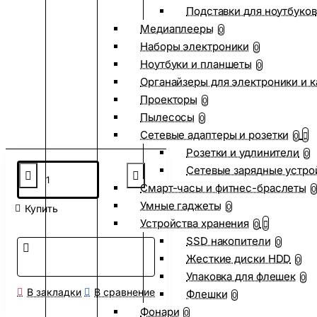
Подставки для ноутбуков
Медиаплееры
0
Наборы электроники
0
Ноутбуки и планшеты
0
Органайзеры для электроники и 
Проекторы
0
Пылесосы
0
Сетевые адаптеры и розетки
0
Розетки и удлинители
0
Сетевые зарядные устро
Смарт-часы и фитнес-браслеты
0
Умные гаджеты
0
Купить
Устройства хранения
0
SSD накопители
0
Жесткие диски HDD
0
Упаковка для флешек
0
В закладки
В сравнение
Флешки
0
Фонари
0