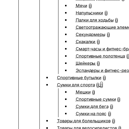
Мячи
0
Напульсники
0
Палки для ходьбы
0
Светоотражающие элем
Секундомеры
0
Скакалки
0
Смарт-часы и фитнес-бр
Спортивные полотенца
0
Шейкеры
0
Эспандеры и фитнес-рез
Спортивные бутылки
0
Сумки для спорта
0
Мешки
0
Спортивные сумки
0
Сумки для бега
0
Сумки на пояс
0
Товары для болельщиков
0
Товары для велосипедистов
0