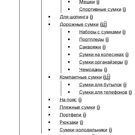
Мешки
0
Спортивные сумки
0
Для шопинга
0
Дорожные сумки
0
Наборы с сумками
0
Портпледы
0
Саквояжи
0
Сумки на колесиках
0
Сумки органайзеры
0
Чемоданы
0
Компактные сумки
0
Сумки для бутылок
0
Сумки для телефонов
0
На пояс
0
Пляжные сумки
0
Портфели
0
Рюкзаки
0
Сумки-холодильники
0