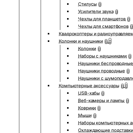
Стилусы
0
Усилители звука
0
Чехлы для планшетов
0
Чехлы для смартфонов
0
Квадрокоптеры и радиоуправляе
Колонки и наушники
0
Колонки
0
Наборы с наушниками
0
Наушники беспроводные
Наушники проводные
0
Наушники с шумоподав
Компьютерные аксессуары
0
USB-хабы
0
Веб-камеры и лампы
0
Коврики
0
Мыши
0
Наборы компьютерных а
Охлаждающие подставк