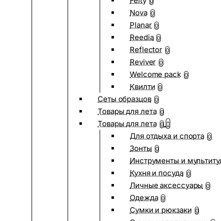
Felty
0
Nova
0
Planar
0
Reedia
0
Reflector
0
Reviver
0
Welcome pack
0
Квилти
0
Сеты образцов
0
Товары для лета
0
Товары для лета
0
Для отдыха и спорта
0
Зонты
0
Инструменты и мультиту
Кухня и посуда
0
Личные аксессуары
0
Одежда
0
Сумки и рюкзаки
0