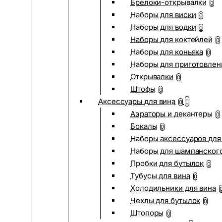
Брелоки-открывалки
0
Наборы для виски
0
Наборы для водки
0
Наборы для коктейлей
0
Наборы для коньяка
0
Наборы для приготовлен
Открывалки
0
Штофы
0
Аксессуары для вина
0
Аэраторы и декантеры
0
Бокалы
0
Наборы аксессуаров для
Наборы для шампанског
Пробки для бутылок
0
Тубусы для вина
0
Холодильники для вина
Чехлы для бутылок
0
Штопоры
0