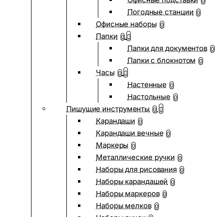
0
Погодные станции
0
Офисные наборы
0
Папки
0
Папки для документов
0
Папки с блокнотом
0
Часы
0
Настенные
0
Настольные
0
Пишущие инструменты
0
Карандаши
0
Карандаши вечные
0
Маркеры
0
Металлические ручки
0
Наборы для рисования
0
Наборы карандашей
0
Наборы маркеров
0
Наборы мелков
0