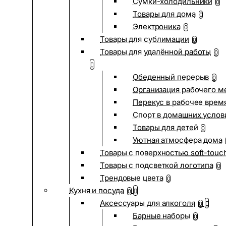
Сумки-холодильники
0
Товары для дома
0
Электроника
0
Товары для сублимации
0
Товары для удалённой работы
0
Обеденный перерыв
0
Организация рабочего м
Перекус в рабочее врем
Спорт в домашних услов
Товары для детей
0
Уютная атмосфера дома
Товары с поверхностью soft-touc
Товары с подсветкой логотипа
0
Трендовые цвета
0
Кухня и посуда
0
Аксессуары для алкоголя
0
Барные наборы
0