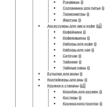
Рукавицы
0
Соломинки для питья
0
Термометры
0
Фартуки
0
Аксессуары для чая и кофе
0
Кофейники
0
Кофемашины
0
Наборы для кофе
0
Наборы для чая
0
Ситечки
0
Чайники
0
Чайные пары
0
Бутылки для воды
0
Контейнеры для еды
0
Кружки и стаканы
0
Коробки для кружек
0
Костеры
0
Кружка конструктор
0