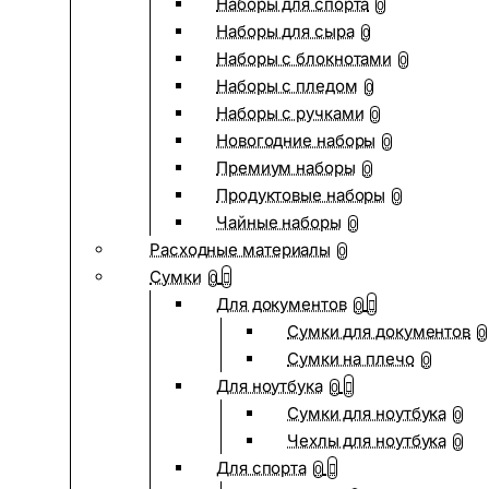
Наборы для спорта
0
Наборы для сыра
0
Наборы с блокнотами
0
Наборы с пледом
0
Наборы с ручками
0
Новогодние наборы
0
Премиум наборы
0
Продуктовые наборы
0
Чайные наборы
0
Расходные материалы
0
Сумки
0
Для документов
0
Сумки для документов
0
Сумки на плечо
0
Для ноутбука
0
Сумки для ноутбука
0
Чехлы для ноутбука
0
Для спорта
0