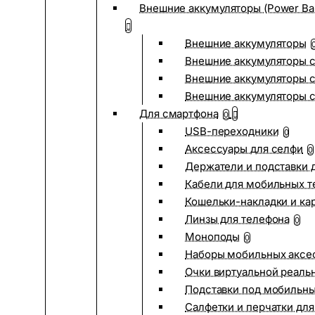
Внешние аккумуляторы (Power Ba
Внешние аккумуляторы
Внешние аккумуляторы с
Внешние аккумуляторы с
Внешние аккумуляторы 
Для смартфона
0
USB-переходники
0
Аксессуары для селфи
0
Держатели и подставки 
Кабели для мобильных т
Кошельки-накладки и ка
Линзы для телефона
0
Моноподы
0
Наборы мобильных аксе
Очки виртуальной реаль
Подставки под мобильн
Салфетки и перчатки для