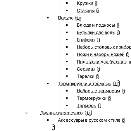
Кружки
0
Стаканы
0
Посуда
0
Блюда и подносы
0
Бутылки для воды
0
Графины
0
Наборы столовых прибо
Ножи и наборы ножей
0
Подставки для бутылок
0
Сервизы
0
Тарелки
0
Термокружки и термосы
0
Наборы с термосом
0
Термокружки
0
Термосы
0
Личные аксессуары
0
Аксессуары в русском стиле
0