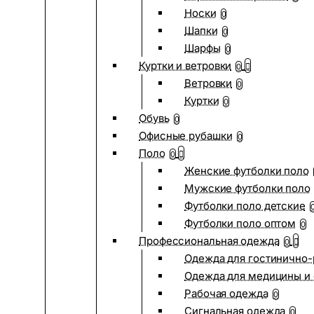
Носки
0
Шапки
0
Шарфы
0
Куртки и ветровки
0
Ветровки
0
Куртки
0
Обувь
0
Офисные рубашки
0
Поло
0
Женские футболки поло
Мужские футболки поло
Футболки поло детские
Футболки поло оптом
0
Профессиональная одежда
0
Одежда для гостинично
Одежда для медицины и 
Рабочая одежда
0
Сигнальная одежда
0