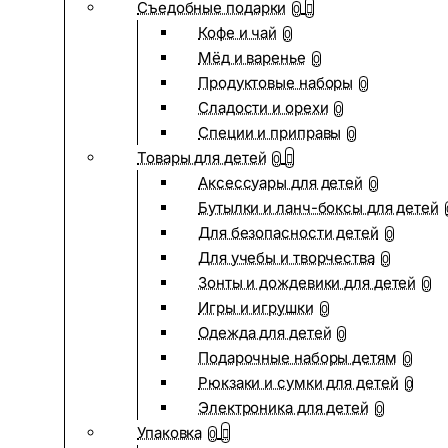
Съедобные подарки
0
Кофе и чай
0
Мёд и варенье
0
Продуктовые наборы
0
Сладости и орехи
0
Специи и приправы
0
Товары для детей
0
Аксессуары для детей
0
Бутылки и ланч-боксы для детей
Для безопасности детей
0
Для учебы и творчества
0
Зонты и дождевики для детей
0
Игры и игрушки
0
Одежда для детей
0
Подарочные наборы детям
0
Рюкзаки и сумки для детей
0
Электроника для детей
0
Упаковка
0