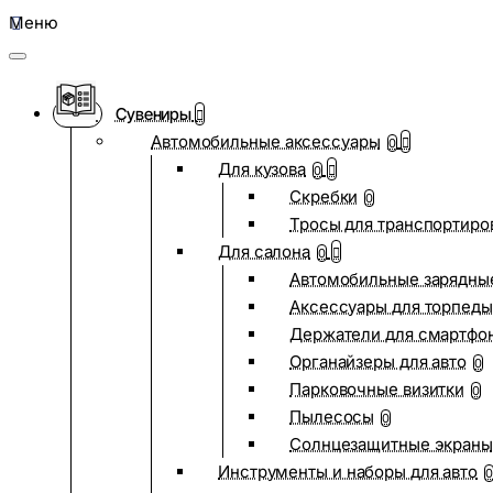
Меню
Сувениры
Автомобильные аксессуары
0
Для кузова
0
Скребки
0
Тросы для транспортиро
Для салона
0
Автомобильные зарядные
Аксессуары для торпеды
Держатели для смартфо
Органайзеры для авто
0
Парковочные визитки
0
Пылесосы
0
Солнцезащитные экраны
Инструменты и наборы для авто