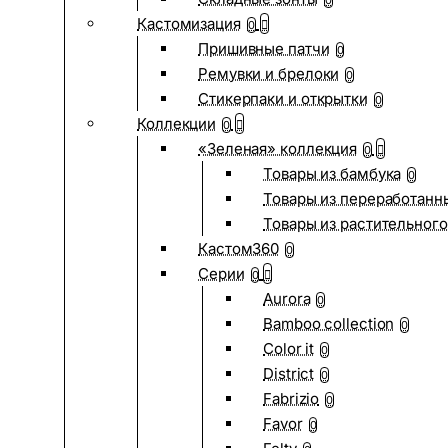
0
Кастомизация
0
Пришивные патчи
0
Ремувки и брелоки
0
Стикерпаки и открытки
0
Коллекции
0
«Зеленая» коллекция
0
Товары из бамбука
0
Товары из переработанн
Товары из растительного
Кастом360
0
Серии
0
Aurora
0
Bamboo collection
0
Color it
0
District
0
Fabrizio
0
Favor
0