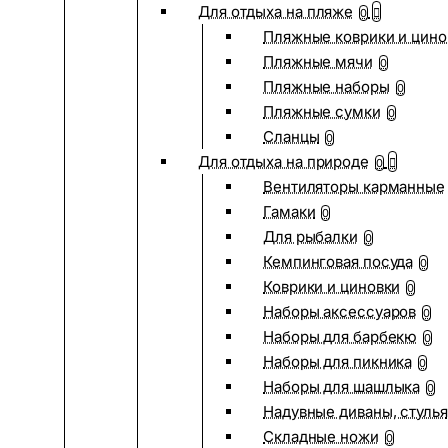
Для отдыха на пляже
0
Пляжные коврики и цино
Пляжные мячи
0
Пляжные наборы
0
Пляжные сумки
0
Сланцы
0
Для отдыха на природе
0
Вентиляторы карманные
Гамаки
0
Для рыбалки
0
Кемпинговая посуда
0
Коврики и циновки
0
Наборы аксессуаров
0
Наборы для барбекю
0
Наборы для пикника
0
Наборы для шашлыка
0
Надувные диваны, стулья
Складные ножи
0