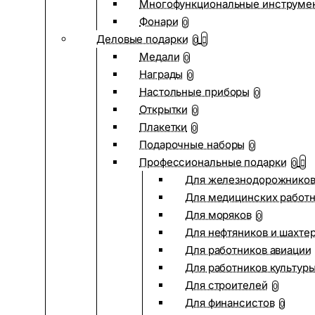
Многофункциональные инструме
Фонари
0
Деловые подарки
0
Медали
0
Награды
0
Настольные приборы
0
Открытки
0
Плакетки
0
Подарочные наборы
0
Профессиональные подарки
0
Для железнодорожнико
Для медицинских работ
Для моряков
0
Для нефтяников и шахте
Для работников авиации
Для работников культур
Для строителей
0
Для финансистов
0