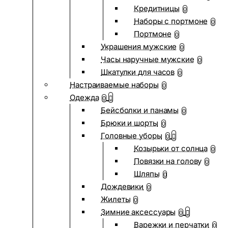
Кредитницы
0
Наборы с портмоне
0
Портмоне
0
Украшения мужские
0
Часы наручные мужские
0
Шкатулки для часов
0
Настраиваемые наборы
0
Одежда
0
Бейсболки и панамы
0
Брюки и шорты
0
Головные уборы
0
Козырьки от солнца
0
Повязки на голову
0
Шляпы
0
Дождевики
0
Жилеты
0
Зимние аксессуары
0
Варежки и перчатки
0