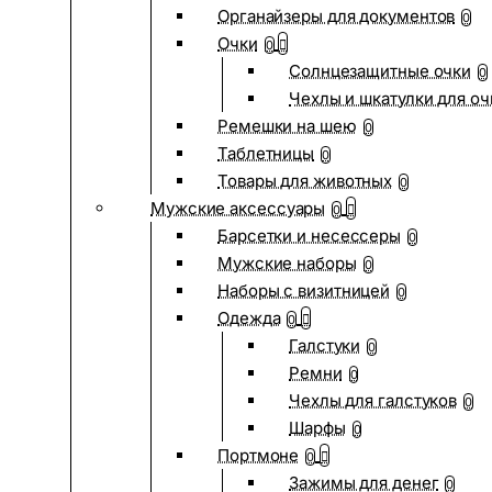
Органайзеры для документов
0
Очки
0
Солнцезащитные очки
0
Чехлы и шкатулки для оч
Ремешки на шею
0
Таблетницы
0
Товары для животных
0
Мужские аксессуары
0
Барсетки и несессеры
0
Мужские наборы
0
Наборы с визитницей
0
Одежда
0
Галстуки
0
Ремни
0
Чехлы для галстуков
0
Шарфы
0
Портмоне
0
Зажимы для денег
0