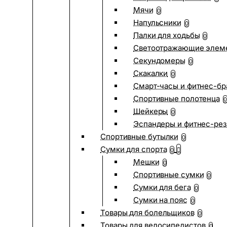
Мячи
0
Напульсники
0
Палки для ходьбы
0
Светоотражающие элем
Секундомеры
0
Скакалки
0
Смарт-часы и фитнес-бр
Спортивные полотенца
0
Шейкеры
0
Эспандеры и фитнес-рез
Спортивные бутылки
0
Сумки для спорта
0
Мешки
0
Спортивные сумки
0
Сумки для бега
0
Сумки на пояс
0
Товары для болельщиков
0
Товары для велосипедистов
0