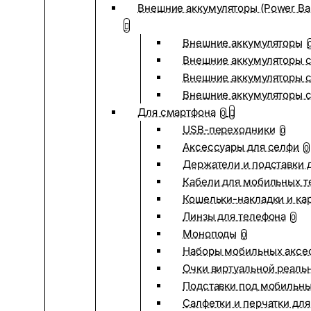
Внешние аккумуляторы (Power Ba
Внешние аккумуляторы
Внешние аккумуляторы с
Внешние аккумуляторы с
Внешние аккумуляторы 
Для смартфона
0
USB-переходники
0
Аксессуары для селфи
0
Держатели и подставки 
Кабели для мобильных т
Кошельки-накладки и ка
Линзы для телефона
0
Моноподы
0
Наборы мобильных аксе
Очки виртуальной реаль
Подставки под мобильн
Салфетки и перчатки для