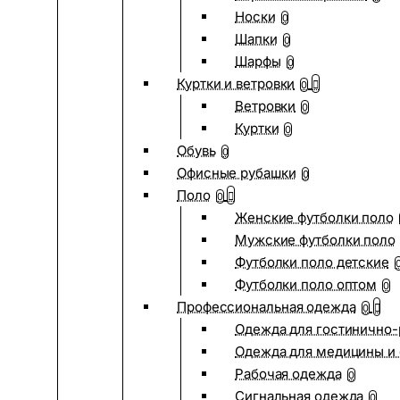
Носки
0
Шапки
0
Шарфы
0
Куртки и ветровки
0
Ветровки
0
Куртки
0
Обувь
0
Офисные рубашки
0
Поло
0
Женские футболки поло
Мужские футболки поло
Футболки поло детские
Футболки поло оптом
0
Профессиональная одежда
0
Одежда для гостинично
Одежда для медицины и 
Рабочая одежда
0
Сигнальная одежда
0