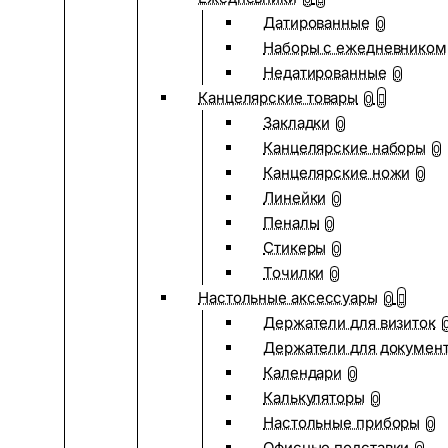
Датированные
0
Наборы с ежедневником
Недатированные
0
Канцелярские товары
0
Закладки
0
Канцелярские наборы
0
Канцелярские ножи
0
Линейки
0
Пеналы
0
Стикеры
0
Точилки
0
Настольные аксессуары
0
Держатели для визиток
Держатели для докумен
Календари
0
Калькуляторы
0
Настольные приборы
0
Офисные подставки