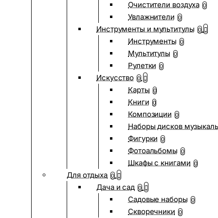
Очистители воздуха
0
Увлажнители
0
Инструменты и мультитулы
0
Инструменты
0
Мультитулы
0
Рулетки
0
Искусство
0
Карты
0
Книги
0
Композиции
0
Наборы дисков музыкал
Фигурки
0
Фотоальбомы
0
Шкафы с книгами
0
Для отдыха
0
Дача и сад
0
Садовые наборы
0
Скворечники
0