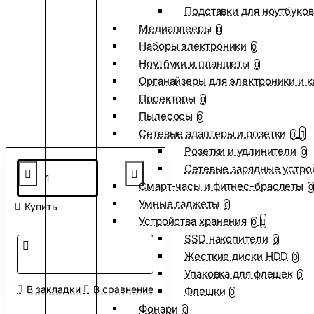
Подставки для ноутбуков
Медиаплееры
0
Наборы электроники
0
Ноутбуки и планшеты
0
Органайзеры для электроники и 
Проекторы
0
Пылесосы
0
Сетевые адаптеры и розетки
0
Розетки и удлинители
0
Сетевые зарядные устро
Смарт-часы и фитнес-браслеты
0
Умные гаджеты
0
Купить
Устройства хранения
0
SSD накопители
0
Жесткие диски HDD
0
Упаковка для флешек
0
В закладки
В сравнение
Флешки
0
Фонари
0