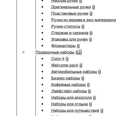
Наборы ручек
0
Оригинальные ручки
0
Пластиковые ручки
0
Ручки из дерева и эко-материало
Ручки-стилусы
0
Стержни и чернила
0
Упаковка для ручек
0
Фломастеры
0
Подарочные наборы
0
Color it
0
Welcome pack
0
Автомобильные наборы
0
Бизнес наборы
0
Кофейные наборы
0
Лайфстайл наборы
0
Наборы для алкоголя
0
Наборы для отдыха
0
Наборы для путешествий
0