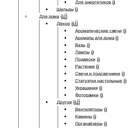
Для энергетиков
0
Шильды
0
Для дома
0
Декор
0
Ароматические свечи
0
Ароматы для дома
0
Вазы
0
Лампы
0
Подвески
0
Растения
0
Свечи и подсвечники
0
Статуэтки настольные
0
Украшения
0
Фоторамки
0
Другое
0
Вентиляторы
0
Камины
0
Органайзеры
0