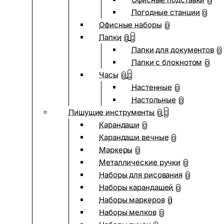
0
Погодные станции
0
Офисные наборы
0
Папки
0
Папки для документов
0
Папки с блокнотом
0
Часы
0
Настенные
0
Настольные
0
Пишущие инструменты
0
Карандаши
0
Карандаши вечные
0
Маркеры
0
Металлические ручки
0
Наборы для рисования
0
Наборы карандашей
0
Наборы маркеров
0
Наборы мелков
0