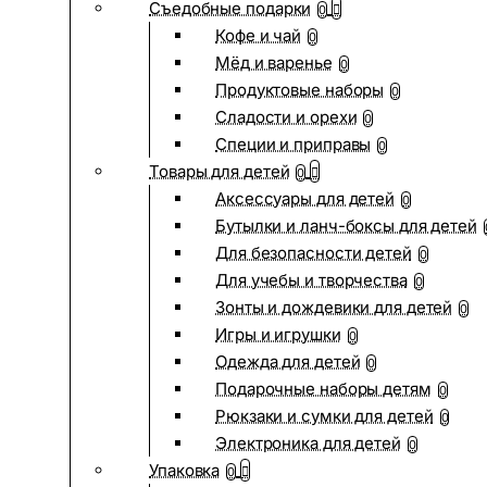
Съедобные подарки
0
Кофе и чай
0
Мёд и варенье
0
Продуктовые наборы
0
Сладости и орехи
0
Специи и приправы
0
Товары для детей
0
Аксессуары для детей
0
Бутылки и ланч-боксы для детей
Для безопасности детей
0
Для учебы и творчества
0
Зонты и дождевики для детей
0
Игры и игрушки
0
Одежда для детей
0
Подарочные наборы детям
0
Рюкзаки и сумки для детей
0
Электроника для детей
0
Упаковка
0