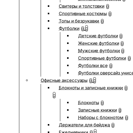
Свитеры и толстовки
0
Спортивные костюмы
0
Топы и безрукавки
0
Футболки
0
Детские футболки
0
Женские футболки
0
Мужские футболки
0
Спортивные футболки
0
Футболки все
0
Футболки оверсайз унис
Офисные аксессуары
0
Блокноты и записные книжки
0
Блокноты
0
Записные книжки
0
Наборы с блокнотом
0
Держатели для бейджа
0
Ежедневники
0