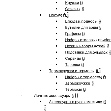
Кружки
0
Стаканы
0
Посуда
0
Блюда и подносы
0
Бутылки для воды
0
Графины
0
Наборы столовых прибо
Ножи и наборы ножей
0
Подставки для бутылок
0
Сервизы
0
Тарелки
0
Термокружки и термосы
0
Наборы с термосом
0
Термокружки
0
Термосы
0
Личные аксессуары
0
Аксессуары в русском стиле
0