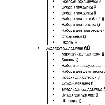
Брелоки-открывалки
0
Наборы для виски
0
Наборы для водки
0
Наборы для коктейлей
0
Наборы для коньяка
0
Наборы для приготовлен
Открывалки
0
Штофы
0
Аксессуары для вина
0
Аэраторы и декантеры
0
Бокалы
0
Наборы аксессуаров для
Наборы для шампанског
Пробки для бутылок
0
Тубусы для вина
0
Холодильники для вина
Чехлы для бутылок
0
Штопоры
0