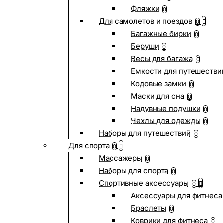
Фляжки
0
Для самолетов и поездов
0
Багажные бирки
0
Беруши
0
Весы для багажа
0
Емкости для путешестви
Кодовые замки
0
Маски для сна
0
Надувные подушки
0
Чехлы для одежды
0
Наборы для путешествий
0
Для спорта
0
Массажеры
0
Наборы для спорта
0
Спортивные аксессуары
0
Аксессуары для фитнеса
Браслеты
0
Коврики для фитнеса
0