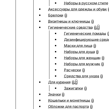
Наборы в русском стиле
Аксессуары для одежды и обуви
Брелоки
0
Визитницы и ключницы
0
Гигиенические средства
0
Гигиенические помады
Дезинфицирующие сред
Маски для лица
0
Наборы для душа
0
Наборы для женщин
0
Наборы для мужчин
0
Расчески
0
Средства для ухода
0
Для курения
0
Зажигалки
0
Значки
0
Кошельки и монетницы
0
Обложки для паспорта
0