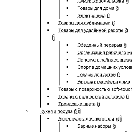
Сумки-холодильники
0
Товары для дома
0
Электроника
0
Товары для сублимации
0
Товары для удалённой работы
0
Обеденный перерыв
0
Организация рабочего м
Перекус в рабочее врем
Спорт в домашних услов
Товары для детей
0
Уютная атмосфера дома
Товары с поверхностью soft-touc
Товары с подсветкой логотипа
0
Трендовые цвета
0
Кухня и посуда
0
Аксессуары для алкоголя
0
Барные наборы
0