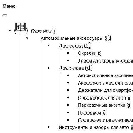
Меню
Сувениры
Автомобильные аксессуары
0
Для кузова
0
Скребки
0
Тросы для транспортиро
Для салона
0
Автомобильные зарядные
Аксессуары для торпеды
Держатели для смартфо
Органайзеры для авто
0
Парковочные визитки
0
Пылесосы
0
Солнцезащитные экраны
Инструменты и наборы для авто