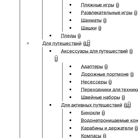
Пляжные игры
0
Развлекательные игры
0
Шахматы
0
Шашки
0
Пледы
0
Для путешествий
0
Аксессуары для путешествий
0
Адаптеры
0
Дорожные портмоне
0
Несессеры
0
Переходники для техник
Швейные наборы
0
Для активных путешествий
0
Бинокли
0
Водонепроницаемые ко
Карабины и держатели
0
Компасы
0