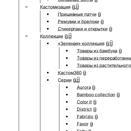
0
Кастомизация
0
Пришивные патчи
0
Ремувки и брелоки
0
Стикерпаки и открытки
0
Коллекции
0
«Зеленая» коллекция
0
Товары из бамбука
0
Товары из переработанн
Товары из растительного
Кастом360
0
Серии
0
Aurora
0
Bamboo collection
0
Color it
0
District
0
Fabrizio
0
Favor
0