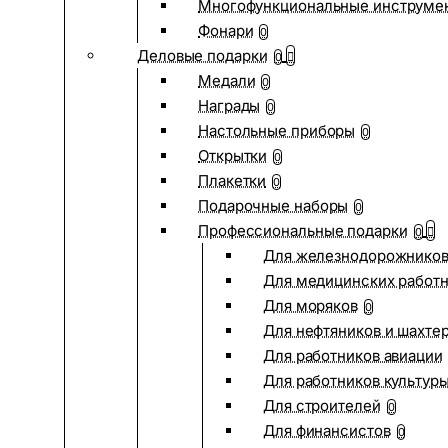
Многофункциональные инструме
Фонари
0
Деловые подарки
0
Медали
0
Награды
0
Настольные приборы
0
Открытки
0
Плакетки
0
Подарочные наборы
0
Профессиональные подарки
0
Для железнодорожнико
Для медицинских работ
Для моряков
0
Для нефтяников и шахте
Для работников авиации
Для работников культур
Для строителей
0
Для финансистов
0