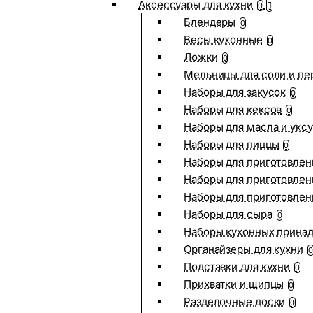
Аксессуары для кухни
0
Блендеры
0
Весы кухонные
0
Ложки
0
Мельницы для соли и пе
Наборы для закусок
0
Наборы для кексов
0
Наборы для масла и укс
Наборы для пиццы
0
Наборы для приготовлен
Наборы для приготовлен
Наборы для приготовлен
Наборы для сыра
0
Наборы кухонных прина
Органайзеры для кухни
0
Подставки для кухни
0
Прихватки и щипцы
0
Разделочные доски
0