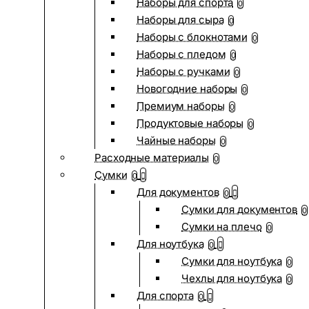
Наборы для спорта
0
Наборы для сыра
0
Наборы с блокнотами
0
Наборы с пледом
0
Наборы с ручками
0
Новогодние наборы
0
Премиум наборы
0
Продуктовые наборы
0
Чайные наборы
0
Расходные материалы
0
Сумки
0
Для документов
0
Сумки для документов
0
Сумки на плечо
0
Для ноутбука
0
Сумки для ноутбука
0
Чехлы для ноутбука
0
Для спорта
0