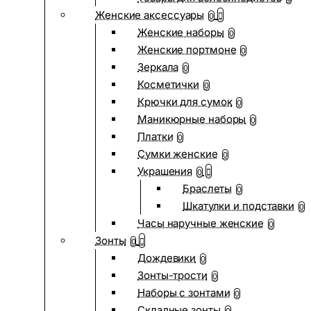
Женские аксессуары
0
Женские наборы
0
Женские портмоне
0
Зеркала
0
Косметички
0
Крючки для сумок
0
Маникюрные наборы
0
Платки
0
Сумки женские
0
Украшения
0
Браслеты
0
Шкатулки и подставки
0
Часы наручные женские
0
Зонты
0
Дождевики
0
Зонты-трости
0
Наборы с зонтами
0
Складные зонты