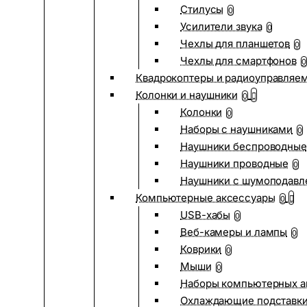
Стилусы
0
Усилители звука
0
Чехлы для планшетов
0
Чехлы для смартфонов
0
Квадрокоптеры и радиоуправляе
Колонки и наушники
0
Колонки
0
Наборы с наушниками
0
Наушники беспроводные
Наушники проводные
0
Наушники с шумоподав
Компьютерные аксессуары
0
USB-хабы
0
Веб-камеры и лампы
0
Коврики
0
Мыши
0
Наборы компьютерных а
Охлаждающие подставк