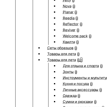
Felty
0
Nova
0
Planar
0
Reedia
0
Reflector
0
Reviver
0
Welcome pack
0
Квилти
0
Сеты образцов
0
Товары для лета
0
Товары для лета
0
Для отдыха и спорта
0
Зонты
0
Инструменты и мультиту
Кухня и посуда
0
Личные аксессуары
0
Одежда
0
Сумки и рюкзаки
0