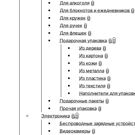
Для алкоголя
0
Для блокнотов и ежедневников
0
Для кружек
0
Для ручек
0
Для флешек
0
Подарочная упаковка
0
Из дерева
0
Из картона
0
Из кожи
0
Из металла
0
Из пластика
0
Из текстиля
0
Наполнители для упаков
Подарочные пакеты
0
Прочая упаковка
0
Электроника
0
Беспроводные зарядные устройств
Видеокамеры
0