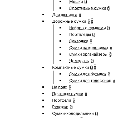
Мешки
0
Спортивные сумки
0
Для шопинга
0
Дорожные сумки
0
Наборы с сумками
0
Портпледы
0
Саквояжи
0
Сумки на колесиках
0
Сумки органайзеры
0
Чемоданы
0
Компактные сумки
0
Сумки для бутылок
0
Сумки для телефонов
0
На пояс
0
Пляжные сумки
0
Портфели
0
Рюкзаки
0
Сумки-холодильники
0