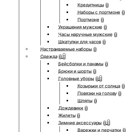
Кредитницы
0
Наборы с портмоне
0
Портмоне
0
Украшения мужские
0
Часы наручные мужские
0
Шкатулки для часов
0
Настраиваемые наборы
0
Одежда
0
Бейсболки и панамы
0
Брюки и шорты
0
Головные уборы
0
Козырьки от солнца
0
Повязки на голову
0
Шляпы
0
Дождевики
0
Жилеты
0
Зимние аксессуары
0
Варежки и перчатки
0