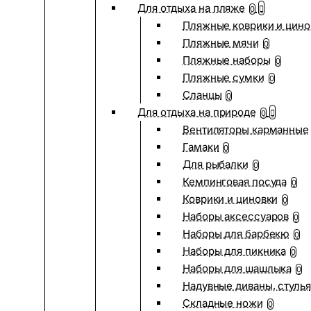
Для отдыха на пляже
0
Пляжные коврики и цино
Пляжные мячи
0
Пляжные наборы
0
Пляжные сумки
0
Сланцы
0
Для отдыха на природе
0
Вентиляторы карманные
Гамаки
0
Для рыбалки
0
Кемпинговая посуда
0
Коврики и циновки
0
Наборы аксессуаров
0
Наборы для барбекю
0
Наборы для пикника
0
Наборы для шашлыка
0
Надувные диваны, стулья
Складные ножи
0