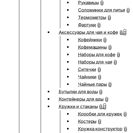
Рукавицы
0
Соломинки для питья
0
Термометры
0
Фартуки
0
Аксессуары для чая и кофе
0
Кофейники
0
Кофемашины
0
Наборы для кофе
0
Наборы для чая
0
Ситечки
0
Чайники
0
Чайные пары
0
Бутылки для воды
0
Контейнеры для еды
0
Кружки и стаканы
0
Коробки для кружек
0
Костеры
0
Кружка конструктор
0