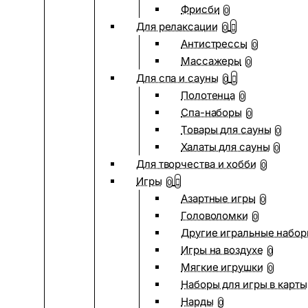
Фрисби
0
Для релаксации
0
Антистрессы
0
Массажеры
0
Для спа и сауны
0
Полотенца
0
Спа-наборы
0
Товары для сауны
0
Халаты для сауны
0
Для творчества и хобби
0
Игры
0
Азартные игры
0
Головоломки
0
Другие игральные набо
Игры на воздухе
0
Мягкие игрушки
0
Наборы для игры в карты
Нарды
0