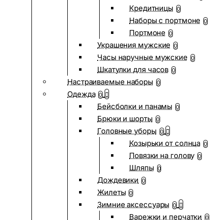
Кредитницы
0
Наборы с портмоне
0
Портмоне
0
Украшения мужские
0
Часы наручные мужские
0
Шкатулки для часов
0
Настраиваемые наборы
0
Одежда
0
Бейсболки и панамы
0
Брюки и шорты
0
Головные уборы
0
Козырьки от солнца
0
Повязки на голову
0
Шляпы
0
Дождевики
0
Жилеты
0
Зимние аксессуары
0
Варежки и перчатки
0