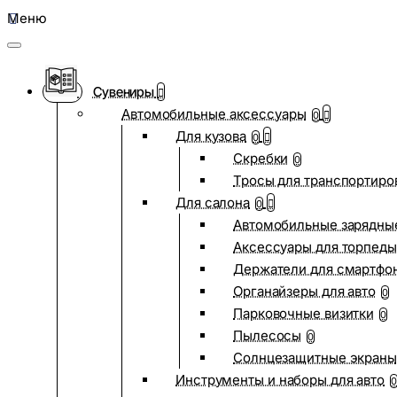
Меню
Сувениры
Автомобильные аксессуары
0
Для кузова
0
Скребки
0
Тросы для транспортиро
Для салона
0
Автомобильные зарядные
Аксессуары для торпеды
Держатели для смартфо
Органайзеры для авто
0
Парковочные визитки
0
Пылесосы
0
Солнцезащитные экраны
Инструменты и наборы для авто