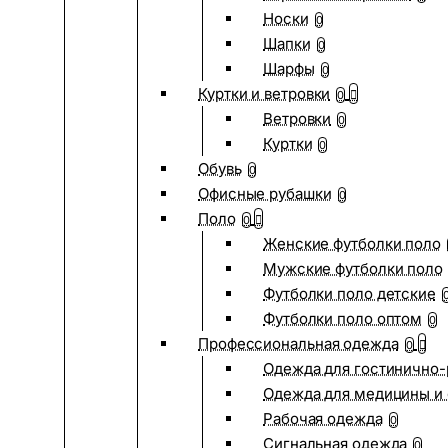
Носки
0
Шапки
0
Шарфы
0
Куртки и ветровки
0
Ветровки
0
Куртки
0
Обувь
0
Офисные рубашки
0
Поло
0
Женские футболки поло
Мужские футболки поло
Футболки поло детские
Футболки поло оптом
0
Профессиональная одежда
0
Одежда для гостинично
Одежда для медицины и 
Рабочая одежда
0
Сигнальная одежда
0