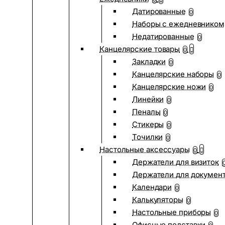
Датированные
0
Наборы с ежедневником
Недатированные
0
Канцелярские товары
0
Закладки
0
Канцелярские наборы
0
Канцелярские ножи
0
Линейки
0
Пеналы
0
Стикеры
0
Точилки
0
Настольные аксессуары
0
Держатели для визиток
Держатели для докумен
Календари
0
Калькуляторы
0
Настольные приборы
0
Офисные подставки