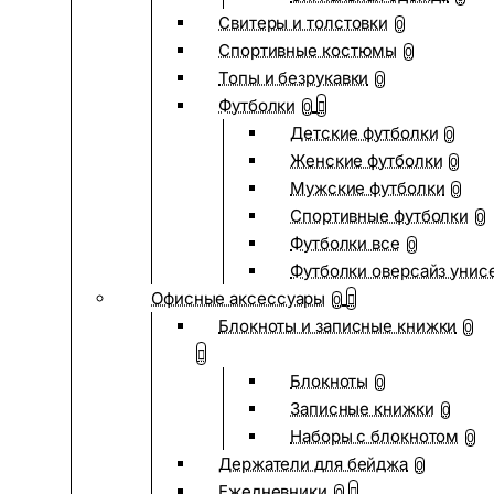
Свитеры и толстовки
0
Спортивные костюмы
0
Топы и безрукавки
0
Футболки
0
Детские футболки
0
Женские футболки
0
Мужские футболки
0
Спортивные футболки
0
Футболки все
0
Футболки оверсайз унис
Офисные аксессуары
0
Блокноты и записные книжки
0
Блокноты
0
Записные книжки
0
Наборы с блокнотом
0
Держатели для бейджа
0
Ежедневники
0