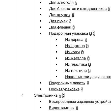
Для алкоголя
0
Для блокнотов и ежедневников
0
Для кружек
0
Для ручек
0
Для флешек
0
Подарочная упаковка
0
Из дерева
0
Из картона
0
Из кожи
0
Из металла
0
Из пластика
0
Из текстиля
0
Наполнители для упаков
Подарочные пакеты
0
Прочая упаковка
0
Электроника
0
Беспроводные зарядные устройств
Видеокамеры
0