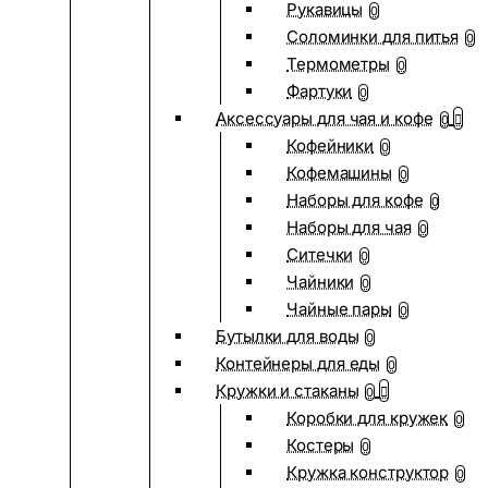
Рукавицы
0
Соломинки для питья
0
Термометры
0
Фартуки
0
Аксессуары для чая и кофе
0
Кофейники
0
Кофемашины
0
Наборы для кофе
0
Наборы для чая
0
Ситечки
0
Чайники
0
Чайные пары
0
Бутылки для воды
0
Контейнеры для еды
0
Кружки и стаканы
0
Коробки для кружек
0
Костеры
0
Кружка конструктор
0