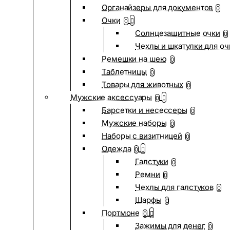
Органайзеры для документов
0
Очки
0
Солнцезащитные очки
0
Чехлы и шкатулки для оч
Ремешки на шею
0
Таблетницы
0
Товары для животных
0
Мужские аксессуары
0
Барсетки и несессеры
0
Мужские наборы
0
Наборы с визитницей
0
Одежда
0
Галстуки
0
Ремни
0
Чехлы для галстуков
0
Шарфы
0
Портмоне
0
Зажимы для денег
0