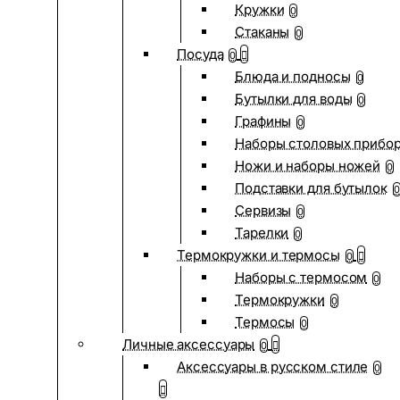
Кружки
0
Стаканы
0
Посуда
0
Блюда и подносы
0
Бутылки для воды
0
Графины
0
Наборы столовых прибо
Ножи и наборы ножей
0
Подставки для бутылок
0
Сервизы
0
Тарелки
0
Термокружки и термосы
0
Наборы с термосом
0
Термокружки
0
Термосы
0
Личные аксессуары
0
Аксессуары в русском стиле
0