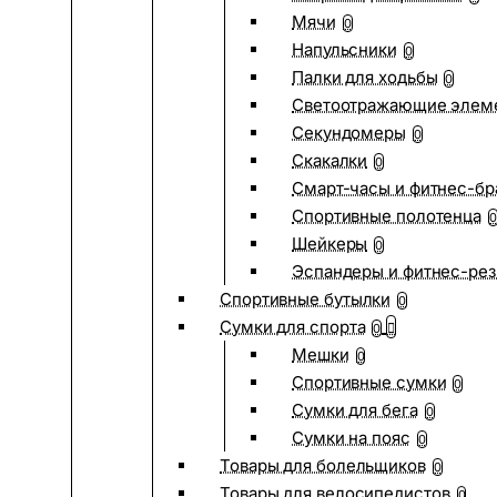
Мячи
0
Напульсники
0
Палки для ходьбы
0
Светоотражающие элем
Секундомеры
0
Скакалки
0
Смарт-часы и фитнес-бр
Спортивные полотенца
0
Шейкеры
0
Эспандеры и фитнес-рез
Спортивные бутылки
0
Сумки для спорта
0
Мешки
0
Спортивные сумки
0
Сумки для бега
0
Сумки на пояс
0
Товары для болельщиков
0
Товары для велосипедистов
0