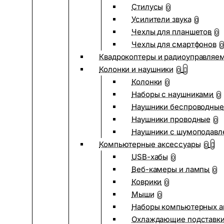
Стилусы
0
Усилители звука
0
Чехлы для планшетов
0
Чехлы для смартфонов
0
Квадрокоптеры и радиоуправляе
Колонки и наушники
0
Колонки
0
Наборы с наушниками
0
Наушники беспроводные
Наушники проводные
0
Наушники с шумоподав
Компьютерные аксессуары
0
USB-хабы
0
Веб-камеры и лампы
0
Коврики
0
Мыши
0
Наборы компьютерных а
Охлаждающие подставк