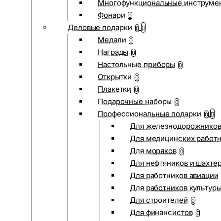
Многофункциональные инструме
Фонари
0
Деловые подарки
0
Медали
0
Награды
0
Настольные приборы
0
Открытки
0
Плакетки
0
Подарочные наборы
0
Профессиональные подарки
0
Для железнодорожнико
Для медицинских работ
Для моряков
0
Для нефтяников и шахте
Для работников авиации
Для работников культур
Для строителей
0
Для финансистов
0