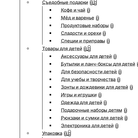
Съедобные подарки
0
Кофе и чай
0
Мёд и варенье
0
Продуктовые наборы
0
Сладости и орехи
0
Специи и приправы
0
Товары для детей
0
Аксессуары для детей
0
Бутылки и ланч-боксы для детей
Для безопасности детей
0
Для учебы и творчества
0
Зонты и дождевики для детей
0
Игры и игрушки
0
Одежда для детей
0
Подарочные наборы детям
0
Рюкзаки и сумки для детей
0
Электроника для детей
0
Упаковка
0