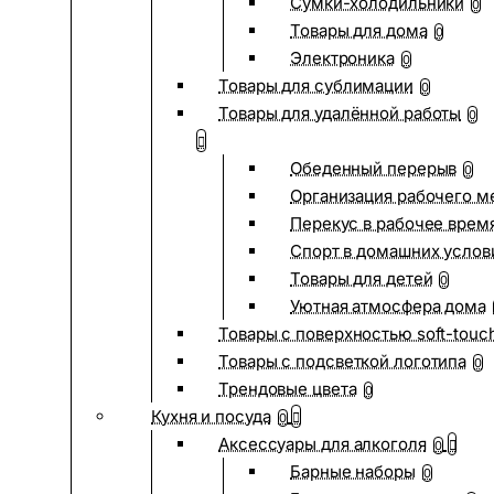
Сумки-холодильники
0
Товары для дома
0
Электроника
0
Товары для сублимации
0
Товары для удалённой работы
0
Обеденный перерыв
0
Организация рабочего м
Перекус в рабочее врем
Спорт в домашних услов
Товары для детей
0
Уютная атмосфера дома
Товары с поверхностью soft-touc
Товары с подсветкой логотипа
0
Трендовые цвета
0
Кухня и посуда
0
Аксессуары для алкоголя
0
Барные наборы
0