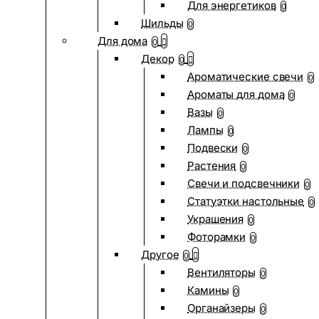
Для энергетиков
0
Шильды
0
Для дома
0
Декор
0
Ароматические свечи
0
Ароматы для дома
0
Вазы
0
Лампы
0
Подвески
0
Растения
0
Свечи и подсвечники
0
Статуэтки настольные
0
Украшения
0
Фоторамки
0
Другое
0
Вентиляторы
0
Камины
0
Органайзеры
0