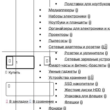
Подставки для ноутбуков
Медиаплееры
0
Наборы электроники
0
Ноутбуки и планшеты
0
Органайзеры для электроники и 
Проекторы
0
Пылесосы
0
Сетевые адаптеры и розетки
0
Розетки и удлинители
0
Сетевые зарядные устро
Смарт-часы и фитнес-браслеты
0
Умные гаджеты
0
Купить
Устройства хранения
0
SSD накопители
0
Жесткие диски HDD
0
Упаковка для флешек
0
В закладки
В сравнение
Флешки
0
Фонари
0