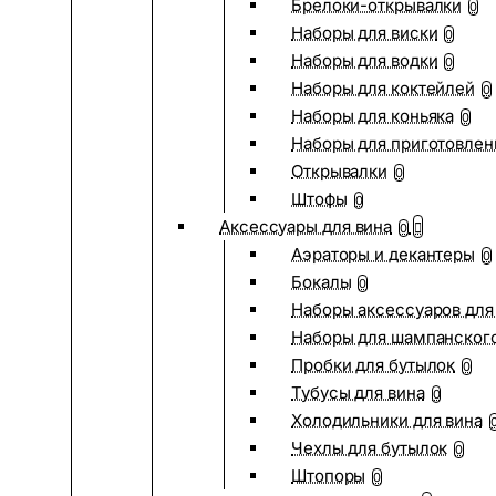
Брелоки-открывалки
0
Наборы для виски
0
Наборы для водки
0
Наборы для коктейлей
0
Наборы для коньяка
0
Наборы для приготовлен
Открывалки
0
Штофы
0
Аксессуары для вина
0
Аэраторы и декантеры
0
Бокалы
0
Наборы аксессуаров для
Наборы для шампанског
Пробки для бутылок
0
Тубусы для вина
0
Холодильники для вина
Чехлы для бутылок
0
Штопоры
0