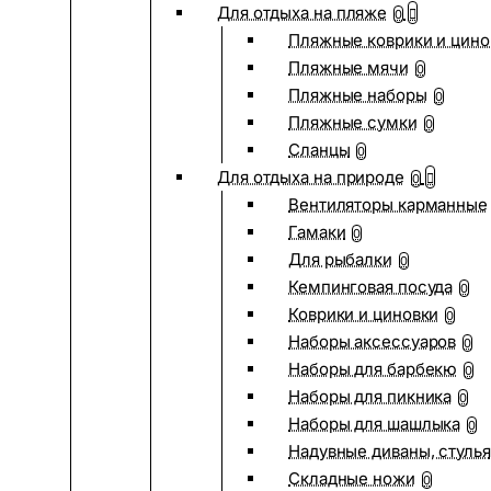
Для отдыха на пляже
0
Пляжные коврики и цино
Пляжные мячи
0
Пляжные наборы
0
Пляжные сумки
0
Сланцы
0
Для отдыха на природе
0
Вентиляторы карманные
Гамаки
0
Для рыбалки
0
Кемпинговая посуда
0
Коврики и циновки
0
Наборы аксессуаров
0
Наборы для барбекю
0
Наборы для пикника
0
Наборы для шашлыка
0
Надувные диваны, стулья
Складные ножи
0