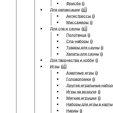
Фрисби
0
Для релаксации
0
Антистрессы
0
Массажеры
0
Для спа и сауны
0
Полотенца
0
Спа-наборы
0
Товары для сауны
0
Халаты для сауны
0
Для творчества и хобби
0
Игры
0
Азартные игры
0
Головоломки
0
Другие игральные набо
Игры на воздухе
0
Мягкие игрушки
0
Наборы для игры в карты
Нарды
0