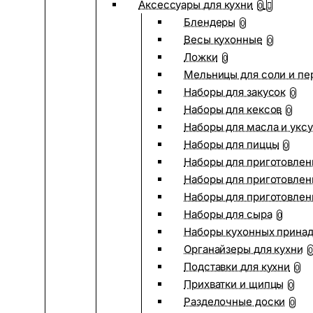
Аксессуары для кухни
0
Блендеры
0
Весы кухонные
0
Ложки
0
Мельницы для соли и пе
Наборы для закусок
0
Наборы для кексов
0
Наборы для масла и укс
Наборы для пиццы
0
Наборы для приготовлен
Наборы для приготовлен
Наборы для приготовлен
Наборы для сыра
0
Наборы кухонных прина
Органайзеры для кухни
0
Подставки для кухни
0
Прихватки и щипцы
0
Разделочные доски
0