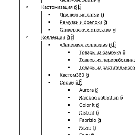
0
Кастомизация
0
Пришивные патчи
0
Ремувки и брелоки
0
Стикерпаки и открытки
0
Коллекции
0
«Зеленая» коллекция
0
Товары из бамбука
0
Товары из переработанн
Товары из растительного
Кастом360
0
Серии
0
Aurora
0
Bamboo collection
0
Color it
0
District
0
Fabrizio
0
Favor
0