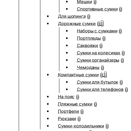
Мешки
0
Спортивные сумки
0
Для шопинга
0
Дорожные сумки
0
Наборы с сумками
0
Портпледы
0
Саквояжи
0
Сумки на колесиках
0
Сумки органайзеры
0
Чемоданы
0
Компактные сумки
0
Сумки для бутылок
0
Сумки для телефонов
0
На пояс
0
Пляжные сумки
0
Портфели
0
Рюкзаки
0
Сумки-холодильники
0