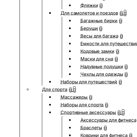
Фляжки
0
Для самолетов и поездов
0
Багажные бирки
0
Беруши
0
Весы для багажа
0
Емкости для путешестви
Кодовые замки
0
Маски для сна
0
Надувные подушки
0
Чехлы для одежды
0
Наборы для путешествий
0
Для спорта
0
Массажеры
0
Наборы для спорта
0
Спортивные аксессуары
0
Аксессуары для фитнеса
Браслеты
0
Коврики для фитнеса
0