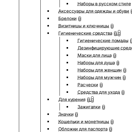
Наборы в русском стиле
Аксессуары для одежды и обуви
Брелоки
0
Визитницы и ключницы
0
Гигиенические средства
0
Гигиенические помады
Дезинфицирующие сред
Маски для лица
0
Наборы для душа
0
Наборы для женщин
0
Наборы для мужчин
0
Расчески
0
Средства для ухода
0
Для курения
0
Зажигалки
0
Значки
0
Кошельки и монетницы
0
Обложки для паспорта
0