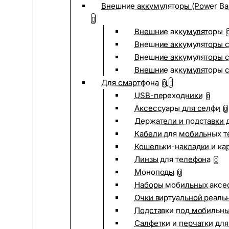
Внешние аккумуляторы (Power Ba
Внешние аккумуляторы
Внешние аккумуляторы с
Внешние аккумуляторы с
Внешние аккумуляторы 
Для смартфона
0
USB-переходники
0
Аксессуары для селфи
0
Держатели и подставки 
Кабели для мобильных т
Кошельки-накладки и ка
Линзы для телефона
0
Моноподы
0
Наборы мобильных аксе
Очки виртуальной реаль
Подставки под мобильн
Салфетки и перчатки для