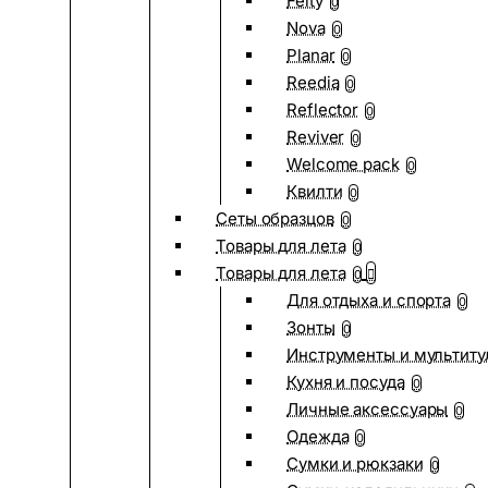
Felty
0
Nova
0
Planar
0
Reedia
0
Reflector
0
Reviver
0
Welcome pack
0
Квилти
0
Сеты образцов
0
Товары для лета
0
Товары для лета
0
Для отдыха и спорта
0
Зонты
0
Инструменты и мультиту
Кухня и посуда
0
Личные аксессуары
0
Одежда
0
Сумки и рюкзаки
0