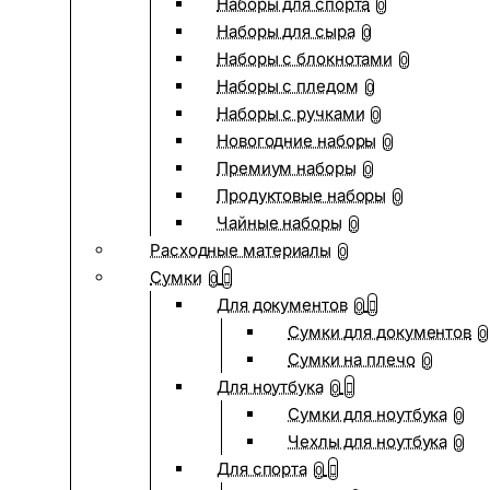
Наборы для спорта
0
Наборы для сыра
0
Наборы с блокнотами
0
Наборы с пледом
0
Наборы с ручками
0
Новогодние наборы
0
Премиум наборы
0
Продуктовые наборы
0
Чайные наборы
0
Расходные материалы
0
Сумки
0
Для документов
0
Сумки для документов
0
Сумки на плечо
0
Для ноутбука
0
Сумки для ноутбука
0
Чехлы для ноутбука
0
Для спорта
0