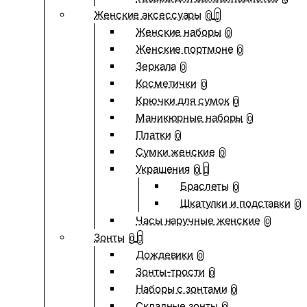
Женские аксессуары
0
Женские наборы
0
Женские портмоне
0
Зеркала
0
Косметички
0
Крючки для сумок
0
Маникюрные наборы
0
Платки
0
Сумки женские
0
Украшения
0
Браслеты
0
Шкатулки и подставки
0
Часы наручные женские
0
Зонты
0
Дождевики
0
Зонты-трости
0
Наборы с зонтами
0
Складные зонты