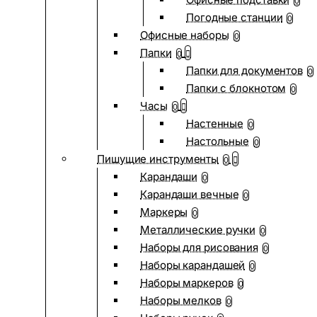
0
Погодные станции
0
Офисные наборы
0
Папки
0
Папки для документов
0
Папки с блокнотом
0
Часы
0
Настенные
0
Настольные
0
Пишущие инструменты
0
Карандаши
0
Карандаши вечные
0
Маркеры
0
Металлические ручки
0
Наборы для рисования
0
Наборы карандашей
0
Наборы маркеров
0
Наборы мелков
0