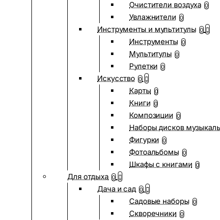
Очистители воздуха
0
Увлажнители
0
Инструменты и мультитулы
0
Инструменты
0
Мультитулы
0
Рулетки
0
Искусство
0
Карты
0
Книги
0
Композиции
0
Наборы дисков музыкал
Фигурки
0
Фотоальбомы
0
Шкафы с книгами
0
Для отдыха
0
Дача и сад
0
Садовые наборы
0
Скворечники
0