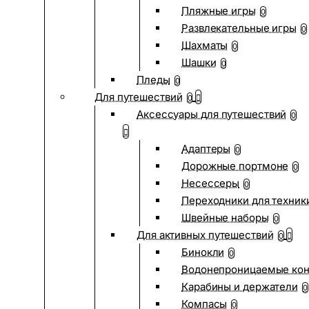
Пляжные игры
0
Развлекательные игры
0
Шахматы
0
Шашки
0
Пледы
0
Для путешествий
0
Аксессуары для путешествий
0
Адаптеры
0
Дорожные портмоне
0
Несессеры
0
Переходники для техник
Швейные наборы
0
Для активных путешествий
0
Бинокли
0
Водонепроницаемые ко
Карабины и держатели
0
Компасы
0