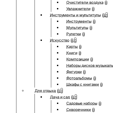
Очистители воздуха
0
Увлажнители
0
Инструменты и мультитулы
0
Инструменты
0
Мультитулы
0
Рулетки
0
Искусство
0
Карты
0
Книги
0
Композиции
0
Наборы дисков музыкал
Фигурки
0
Фотоальбомы
0
Шкафы с книгами
0
Для отдыха
0
Дача и сад
0
Садовые наборы
0
Скворечники
0