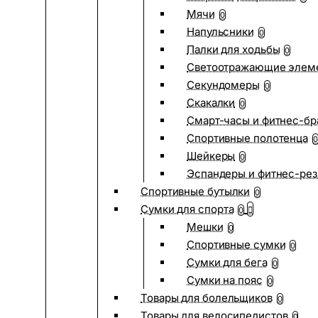
Мячи
0
Напульсники
0
Палки для ходьбы
0
Светоотражающие элем
Секундомеры
0
Скакалки
0
Смарт-часы и фитнес-бр
Спортивные полотенца
0
Шейкеры
0
Эспандеры и фитнес-рез
Спортивные бутылки
0
Сумки для спорта
0
Мешки
0
Спортивные сумки
0
Сумки для бега
0
Сумки на пояс
0
Товары для болельщиков
0
Товары для велосипедистов
0