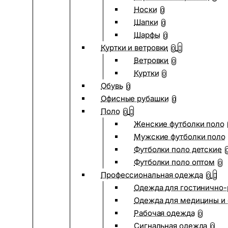
Носки
0
Шапки
0
Шарфы
0
Куртки и ветровки
0
Ветровки
0
Куртки
0
Обувь
0
Офисные рубашки
0
Поло
0
Женские футболки поло
Мужские футболки поло
Футболки поло детские
Футболки поло оптом
0
Профессиональная одежда
0
Одежда для гостинично
Одежда для медицины и 
Рабочая одежда
0
Сигнальная одежда
0