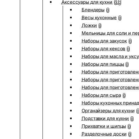
Аксессуары для кухни
0
Блендеры
0
Весы кухонные
0
Ложки
0
Мельницы для соли и пе
Наборы для закусок
0
Наборы для кексов
0
Наборы для масла и укс
Наборы для пиццы
0
Наборы для приготовлен
Наборы для приготовлен
Наборы для приготовлен
Наборы для сыра
0
Наборы кухонных прина
Органайзеры для кухни
0
Подставки для кухни
0
Прихватки и щипцы
0
Разделочные доски
0