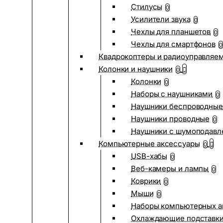
Стилусы
0
Усилители звука
0
Чехлы для планшетов
0
Чехлы для смартфонов
0
Квадрокоптеры и радиоуправляе
Колонки и наушники
0
Колонки
0
Наборы с наушниками
0
Наушники беспроводные
Наушники проводные
0
Наушники с шумоподав
Компьютерные аксессуары
0
USB-хабы
0
Веб-камеры и лампы
0
Коврики
0
Мыши
0
Наборы компьютерных а
Охлаждающие подставк