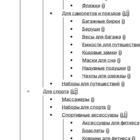
Фляжки
0
Для самолетов и поездов
0
Багажные бирки
0
Беруши
0
Весы для багажа
0
Емкости для путешестви
Кодовые замки
0
Маски для сна
0
Надувные подушки
0
Чехлы для одежды
0
Наборы для путешествий
0
Для спорта
0
Массажеры
0
Наборы для спорта
0
Спортивные аксессуары
0
Аксессуары для фитнеса
Браслеты
0
Коврики для фитнеса
0