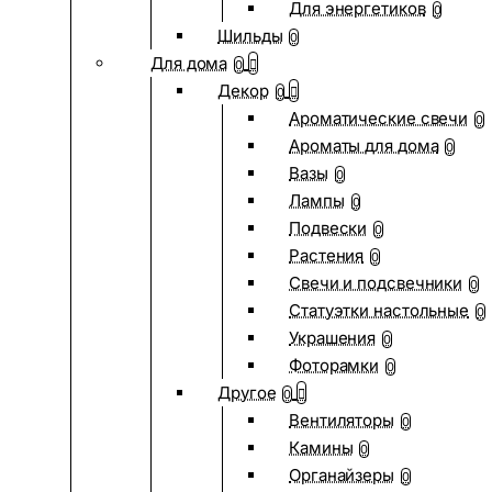
Для энергетиков
0
Шильды
0
Для дома
0
Декор
0
Ароматические свечи
0
Ароматы для дома
0
Вазы
0
Лампы
0
Подвески
0
Растения
0
Свечи и подсвечники
0
Статуэтки настольные
0
Украшения
0
Фоторамки
0
Другое
0
Вентиляторы
0
Камины
0
Органайзеры
0