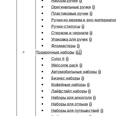
Наборы ручек
0
Оригинальные ручки
0
Пластиковые ручки
0
Ручки из дерева и эко-материало
Ручки-стилусы
0
Стержни и чернила
0
Упаковка для ручек
0
Фломастеры
0
Подарочные наборы
0
Color it
0
Welcome pack
0
Автомобильные наборы
0
Бизнес наборы
0
Кофейные наборы
0
Лайфстайл наборы
0
Наборы для алкоголя
0
Наборы для отдыха
0
Наборы для путешествий
0