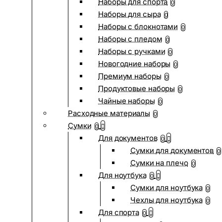
Наборы для спорта
0
Наборы для сыра
0
Наборы с блокнотами
0
Наборы с пледом
0
Наборы с ручками
0
Новогодние наборы
0
Премиум наборы
0
Продуктовые наборы
0
Чайные наборы
0
Расходные материалы
0
Сумки
0
Для документов
0
Сумки для документов
0
Сумки на плечо
0
Для ноутбука
0
Сумки для ноутбука
0
Чехлы для ноутбука
0
Для спорта
0