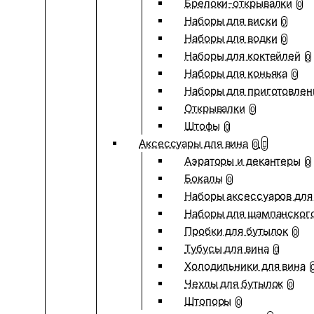
Брелоки-открывалки
0
Наборы для виски
0
Наборы для водки
0
Наборы для коктейлей
0
Наборы для коньяка
0
Наборы для приготовлен
Открывалки
0
Штофы
0
Аксессуары для вина
0
Аэраторы и декантеры
0
Бокалы
0
Наборы аксессуаров для
Наборы для шампанског
Пробки для бутылок
0
Тубусы для вина
0
Холодильники для вина
Чехлы для бутылок
0
Штопоры
0