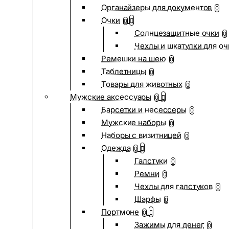
Органайзеры для документов
0
Очки
0
Солнцезащитные очки
0
Чехлы и шкатулки для оч
Ремешки на шею
0
Таблетницы
0
Товары для животных
0
Мужские аксессуары
0
Барсетки и несессеры
0
Мужские наборы
0
Наборы с визитницей
0
Одежда
0
Галстуки
0
Ремни
0
Чехлы для галстуков
0
Шарфы
0
Портмоне
0
Зажимы для денег
0