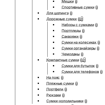
Мешки
0
Спортивные сумки
0
Для шопинга
0
Дорожные сумки
0
Наборы с сумками
0
Портпледы
0
Саквояжи
0
Сумки на колесиках
0
Сумки органайзеры
0
Чемоданы
0
Компактные сумки
0
Сумки для бутылок
0
Сумки для телефонов
0
На пояс
0
Пляжные сумки
0
Портфели
0
Рюкзаки
0
Сумки-холодильники
0