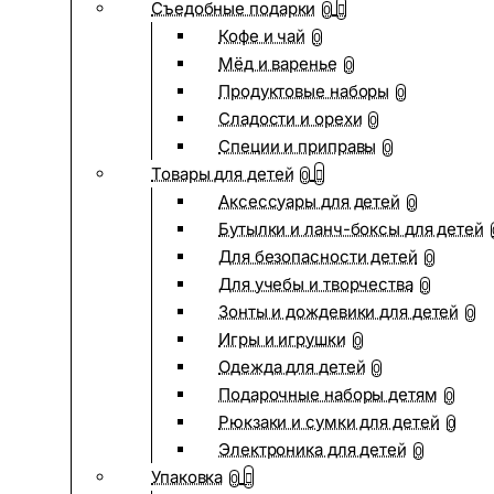
Съедобные подарки
0
Кофе и чай
0
Мёд и варенье
0
Продуктовые наборы
0
Сладости и орехи
0
Специи и приправы
0
Товары для детей
0
Аксессуары для детей
0
Бутылки и ланч-боксы для детей
Для безопасности детей
0
Для учебы и творчества
0
Зонты и дождевики для детей
0
Игры и игрушки
0
Одежда для детей
0
Подарочные наборы детям
0
Рюкзаки и сумки для детей
0
Электроника для детей
0
Упаковка
0