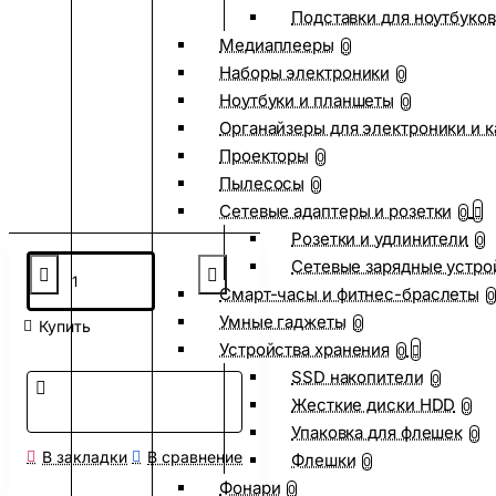
Подставки для ноутбуков
Медиаплееры
0
Наборы электроники
0
Ноутбуки и планшеты
0
Органайзеры для электроники и 
Проекторы
0
Пылесосы
0
Сетевые адаптеры и розетки
0
Розетки и удлинители
0
Сетевые зарядные устро
Смарт-часы и фитнес-браслеты
0
Умные гаджеты
0
Купить
Устройства хранения
0
SSD накопители
0
Жесткие диски HDD
0
Упаковка для флешек
0
В закладки
В сравнение
Флешки
0
Фонари
0