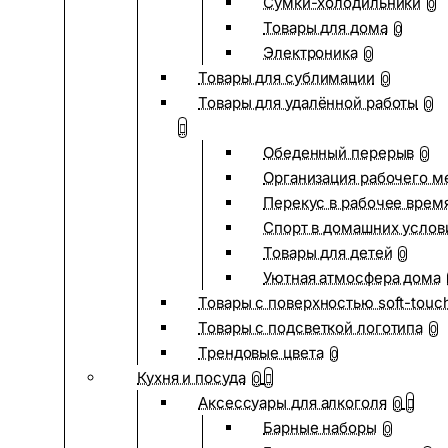
Сумки-холодильники
0
Товары для дома
0
Электроника
0
Товары для сублимации
0
Товары для удалённой работы
0
Обеденный перерыв
0
Организация рабочего м
Перекус в рабочее врем
Спорт в домашних услов
Товары для детей
0
Уютная атмосфера дома
Товары с поверхностью soft-touc
Товары с подсветкой логотипа
0
Трендовые цвета
0
Кухня и посуда
0
Аксессуары для алкоголя
0
Барные наборы
0