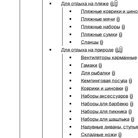
Для отдыха на пляже
0
Пляжные коврики и цино
Пляжные мячи
0
Пляжные наборы
0
Пляжные сумки
0
Сланцы
0
Для отдыха на природе
0
Вентиляторы карманные
Гамаки
0
Для рыбалки
0
Кемпинговая посуда
0
Коврики и циновки
0
Наборы аксессуаров
0
Наборы для барбекю
0
Наборы для пикника
0
Наборы для шашлыка
0
Надувные диваны, стулья
Складные ножи
0