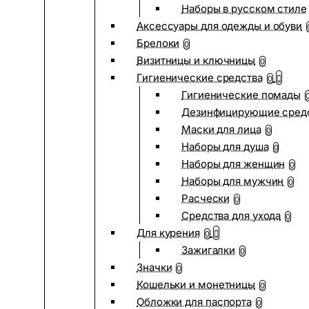
Наборы в русском стиле
Аксессуары для одежды и обуви
Брелоки
0
Визитницы и ключницы
0
Гигиенические средства
0
Гигиенические помады
Дезинфицирующие сред
Маски для лица
0
Наборы для душа
0
Наборы для женщин
0
Наборы для мужчин
0
Расчески
0
Средства для ухода
0
Для курения
0
Зажигалки
0
Значки
0
Кошельки и монетницы
0
Обложки для паспорта
0