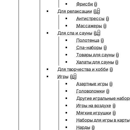
Фрисби
0
Для релаксации
0
Антистрессы
0
Массажеры
0
Для спа и сауны
0
Полотенца
0
Спа-наборы
0
Товары для сауны
0
Халаты для сауны
0
Для творчества и хобби
0
Игры
0
Азартные игры
0
Головоломки
0
Другие игральные набо
Игры на воздухе
0
Мягкие игрушки
0
Наборы для игры в карты
Нарды
0