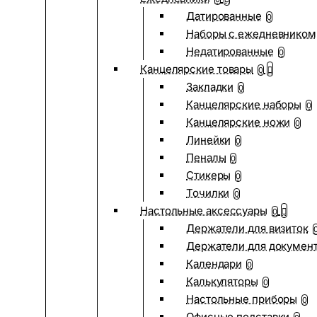
Датированные
0
Наборы с ежедневником
Недатированные
0
Канцелярские товары
0
Закладки
0
Канцелярские наборы
0
Канцелярские ножи
0
Линейки
0
Пеналы
0
Стикеры
0
Точилки
0
Настольные аксессуары
0
Держатели для визиток
Держатели для докумен
Календари
0
Калькуляторы
0
Настольные приборы
0
Офисные подставки