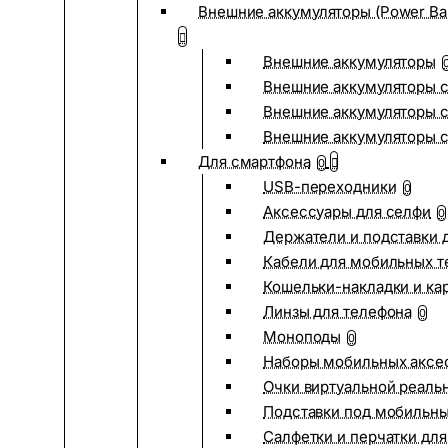
Внешние аккумуляторы (Power Ba
Внешние аккумуляторы
Внешние аккумуляторы с
Внешние аккумуляторы с
Внешние аккумуляторы 
Для смартфона
0
USB-переходники
0
Аксессуары для селфи
0
Держатели и подставки 
Кабели для мобильных т
Кошельки-накладки и ка
Линзы для телефона
0
Моноподы
0
Наборы мобильных аксе
Очки виртуальной реаль
Подставки под мобильн
Салфетки и перчатки для