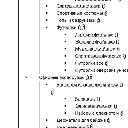
Свитеры и толстовки
0
Спортивные костюмы
0
Топы и безрукавки
0
Футболки
0
Детские футболки
0
Женские футболки
0
Мужские футболки
0
Спортивные футболки
0
Футболки все
0
Футболки оверсайз унис
Офисные аксессуары
0
Блокноты и записные книжки
0
Блокноты
0
Записные книжки
0
Наборы с блокнотом
0
Держатели для бейджа
0
Ежедневники
0