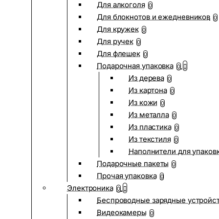
Для алкоголя
0
Для блокнотов и ежедневников
0
Для кружек
0
Для ручек
0
Для флешек
0
Подарочная упаковка
0
Из дерева
0
Из картона
0
Из кожи
0
Из металла
0
Из пластика
0
Из текстиля
0
Наполнители для упаков
Подарочные пакеты
0
Прочая упаковка
0
Электроника
0
Беспроводные зарядные устройств
Видеокамеры
0