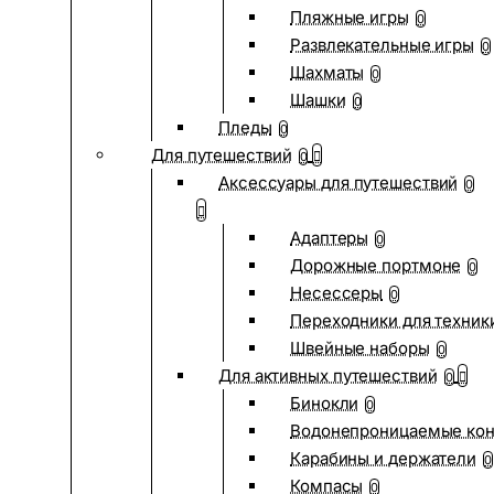
Пляжные игры
0
Развлекательные игры
0
Шахматы
0
Шашки
0
Пледы
0
Для путешествий
0
Аксессуары для путешествий
0
Адаптеры
0
Дорожные портмоне
0
Несессеры
0
Переходники для техник
Швейные наборы
0
Для активных путешествий
0
Бинокли
0
Водонепроницаемые ко
Карабины и держатели
0
Компасы
0