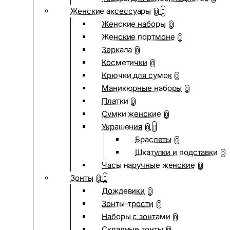
Женские аксессуары
0
Женские наборы
0
Женские портмоне
0
Зеркала
0
Косметички
0
Крючки для сумок
0
Маникюрные наборы
0
Платки
0
Сумки женские
0
Украшения
0
Браслеты
0
Шкатулки и подставки
0
Часы наручные женские
0
Зонты
0
Дождевики
0
Зонты-трости
0
Наборы с зонтами
0
Складные зонты