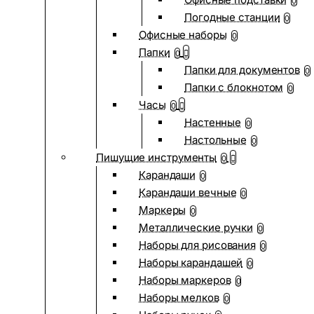
0
Погодные станции
0
Офисные наборы
0
Папки
0
Папки для документов
0
Папки с блокнотом
0
Часы
0
Настенные
0
Настольные
0
Пишущие инструменты
0
Карандаши
0
Карандаши вечные
0
Маркеры
0
Металлические ручки
0
Наборы для рисования
0
Наборы карандашей
0
Наборы маркеров
0
Наборы мелков
0