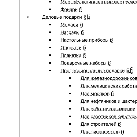
Многофункциональные инструме
Фонари
0
Деловые подарки
0
Медали
0
Награды
0
Настольные приборы
0
Открытки
0
Плакетки
0
Подарочные наборы
0
Профессиональные подарки
0
Для железнодорожнико
Для медицинских работ
Для моряков
0
Для нефтяников и шахте
Для работников авиации
Для работников культур
Для строителей
0
Для финансистов
0