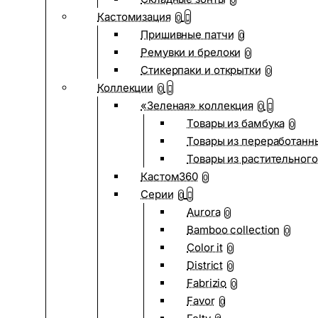
0
Кастомизация
0
Пришивные патчи
0
Ремувки и брелоки
0
Стикерпаки и открытки
0
Коллекции
0
«Зеленая» коллекция
0
Товары из бамбука
0
Товары из переработанн
Товары из растительного
Кастом360
0
Серии
0
Aurora
0
Bamboo collection
0
Color it
0
District
0
Fabrizio
0
Favor
0