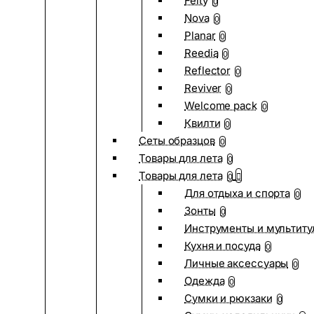
Felty
0
Nova
0
Planar
0
Reedia
0
Reflector
0
Reviver
0
Welcome pack
0
Квилти
0
Сеты образцов
0
Товары для лета
0
Товары для лета
0
Для отдыха и спорта
0
Зонты
0
Инструменты и мультиту
Кухня и посуда
0
Личные аксессуары
0
Одежда
0
Сумки и рюкзаки
0