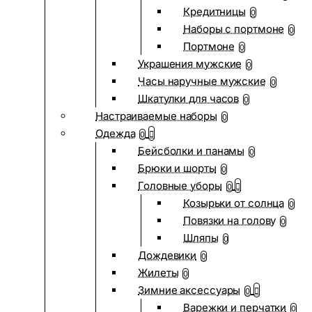
Кредитницы
0
Наборы с портмоне
0
Портмоне
0
Украшения мужские
0
Часы наручные мужские
0
Шкатулки для часов
0
Настраиваемые наборы
0
Одежда
0
Бейсболки и панамы
0
Брюки и шорты
0
Головные уборы
0
Козырьки от солнца
0
Повязки на голову
0
Шляпы
0
Дождевики
0
Жилеты
0
Зимние аксессуары
0
Варежки и перчатки
0