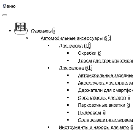
Меню
Сувениры
Автомобильные аксессуары
0
Для кузова
0
Скребки
0
Тросы для транспортиро
Для салона
0
Автомобильные зарядные
Аксессуары для торпеды
Держатели для смартфо
Органайзеры для авто
0
Парковочные визитки
0
Пылесосы
0
Солнцезащитные экраны
Инструменты и наборы для авто