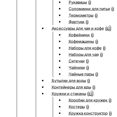
Рукавицы
0
Соломинки для питья
0
Термометры
0
Фартуки
0
Аксессуары для чая и кофе
0
Кофейники
0
Кофемашины
0
Наборы для кофе
0
Наборы для чая
0
Ситечки
0
Чайники
0
Чайные пары
0
Бутылки для воды
0
Контейнеры для еды
0
Кружки и стаканы
0
Коробки для кружек
0
Костеры
0
Кружка конструктор
0