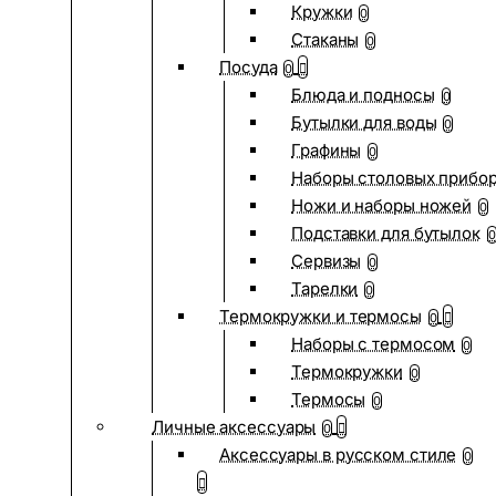
Кружки
0
Стаканы
0
Посуда
0
Блюда и подносы
0
Бутылки для воды
0
Графины
0
Наборы столовых прибо
Ножи и наборы ножей
0
Подставки для бутылок
0
Сервизы
0
Тарелки
0
Термокружки и термосы
0
Наборы с термосом
0
Термокружки
0
Термосы
0
Личные аксессуары
0
Аксессуары в русском стиле
0