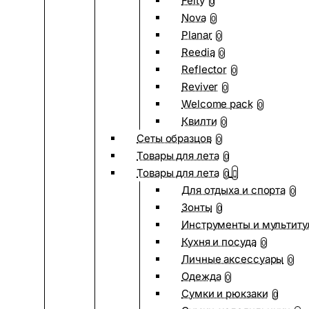
Felty
0
Nova
0
Planar
0
Reedia
0
Reflector
0
Reviver
0
Welcome pack
0
Квилти
0
Сеты образцов
0
Товары для лета
0
Товары для лета
0
Для отдыха и спорта
0
Зонты
0
Инструменты и мультиту
Кухня и посуда
0
Личные аксессуары
0
Одежда
0
Сумки и рюкзаки
0