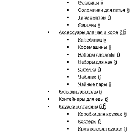
Рукавицы
0
Соломинки для питья
0
Термометры
0
Фартуки
0
Аксессуары для чая и кофе
0
Кофейники
0
Кофемашины
0
Наборы для кофе
0
Наборы для чая
0
Ситечки
0
Чайники
0
Чайные пары
0
Бутылки для воды
0
Контейнеры для еды
0
Кружки и стаканы
0
Коробки для кружек
0
Костеры
0
Кружка конструктор
0