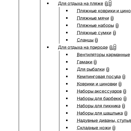
Для отдыха на пляже
0
Пляжные коврики и цино
Пляжные мячи
0
Пляжные наборы
0
Пляжные сумки
0
Сланцы
0
Для отдыха на природе
0
Вентиляторы карманные
Гамаки
0
Для рыбалки
0
Кемпинговая посуда
0
Коврики и циновки
0
Наборы аксессуаров
0
Наборы для барбекю
0
Наборы для пикника
0
Наборы для шашлыка
0
Надувные диваны, стулья
Складные ножи
0