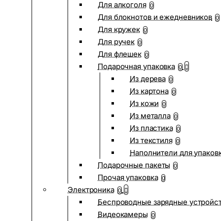
Для алкоголя
0
Для блокнотов и ежедневников
0
Для кружек
0
Для ручек
0
Для флешек
0
Подарочная упаковка
0
Из дерева
0
Из картона
0
Из кожи
0
Из металла
0
Из пластика
0
Из текстиля
0
Наполнители для упаков
Подарочные пакеты
0
Прочая упаковка
0
Электроника
0
Беспроводные зарядные устройств
Видеокамеры
0