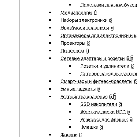
Подставки для ноутбуков
Медиаплееры
0
Наборы электроники
0
Ноутбуки и планшеты
0
Органайзеры для электроники и 
Проекторы
0
Пылесосы
0
Сетевые адаптеры и розетки
0
Розетки и удлинители
0
Сетевые зарядные устро
Смарт-часы и фитнес-браслеты
0
Умные гаджеты
0
Устройства хранения
0
SSD накопители
0
Жесткие диски HDD
0
Упаковка для флешек
0
Флешки
0
Фонари
0