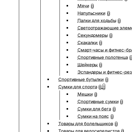
Мячи
0
Напульсники
0
Палки для ходьбы
0
Светоотражающие элем
Секундомеры
0
Скакалки
0
Смарт-часы и фитнес-бр
Спортивные полотенца
0
Шейкеры
0
Эспандеры и фитнес-рез
Спортивные бутылки
0
Сумки для спорта
0
Мешки
0
Спортивные сумки
0
Сумки для бега
0
Сумки на пояс
0
Товары для болельщиков
0
Товары для велосипедистов
0