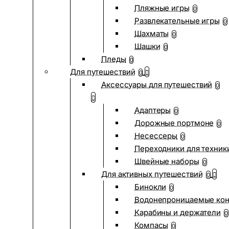
Пляжные игры
0
Развлекательные игры
0
Шахматы
0
Шашки
0
Пледы
0
Для путешествий
0
Аксессуары для путешествий
0
Адаптеры
0
Дорожные портмоне
0
Несессеры
0
Переходники для техник
Швейные наборы
0
Для активных путешествий
0
Бинокли
0
Водонепроницаемые ко
Карабины и держатели
0
Компасы
0