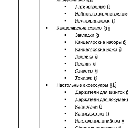
Датированные
0
Наборы с ежедневником
Недатированные
0
Канцелярские товары
0
Закладки
0
Канцелярские наборы
0
Канцелярские ножи
0
Линейки
0
Пеналы
0
Стикеры
0
Точилки
0
Настольные аксессуары
0
Держатели для визиток
Держатели для докумен
Календари
0
Калькуляторы
0
Настольные приборы
0
Офисные подставки