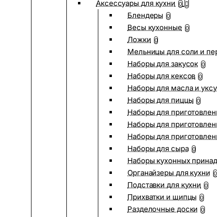
Аксессуары для кухни
0
Блендеры
0
Весы кухонные
0
Ложки
0
Мельницы для соли и пе
Наборы для закусок
0
Наборы для кексов
0
Наборы для масла и укс
Наборы для пиццы
0
Наборы для приготовлен
Наборы для приготовлен
Наборы для приготовлен
Наборы для сыра
0
Наборы кухонных прина
Органайзеры для кухни
0
Подставки для кухни
0
Прихватки и щипцы
0
Разделочные доски
0