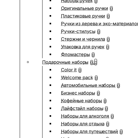
Наборы ручек
0
Оригинальные ручки
0
Пластиковые ручки
0
Ручки из дерева и эко-материало
Ручки-стилусы
0
Стержни и чернила
0
Упаковка для ручек
0
Фломастеры
0
Подарочные наборы
0
Color it
0
Welcome pack
0
Автомобильные наборы
0
Бизнес наборы
0
Кофейные наборы
0
Лайфстайл наборы
0
Наборы для алкоголя
0
Наборы для отдыха
0
Наборы для путешествий
0