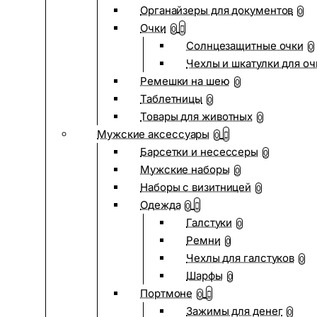
Органайзеры для документов
0
Очки
0
Солнцезащитные очки
0
Чехлы и шкатулки для оч
Ремешки на шею
0
Таблетницы
0
Товары для животных
0
Мужские аксессуары
0
Барсетки и несессеры
0
Мужские наборы
0
Наборы с визитницей
0
Одежда
0
Галстуки
0
Ремни
0
Чехлы для галстуков
0
Шарфы
0
Портмоне
0
Зажимы для денег
0