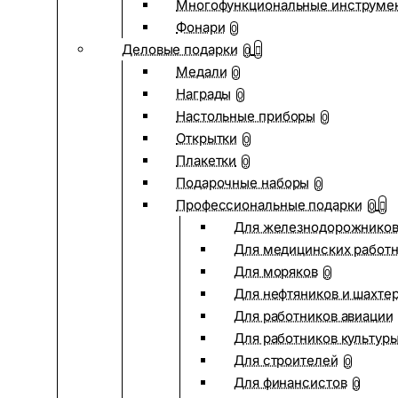
Многофункциональные инструме
Фонари
0
Деловые подарки
0
Медали
0
Награды
0
Настольные приборы
0
Открытки
0
Плакетки
0
Подарочные наборы
0
Профессиональные подарки
0
Для железнодорожнико
Для медицинских работ
Для моряков
0
Для нефтяников и шахте
Для работников авиации
Для работников культур
Для строителей
0
Для финансистов
0