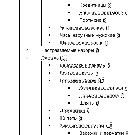
Кредитницы
0
Наборы с портмоне
0
Портмоне
0
Украшения мужские
0
Часы наручные мужские
0
Шкатулки для часов
0
Настраиваемые наборы
0
Одежда
0
Бейсболки и панамы
0
Брюки и шорты
0
Головные уборы
0
Козырьки от солнца
0
Повязки на голову
0
Шляпы
0
Дождевики
0
Жилеты
0
Зимние аксессуары
0
Варежки и перчатки
0