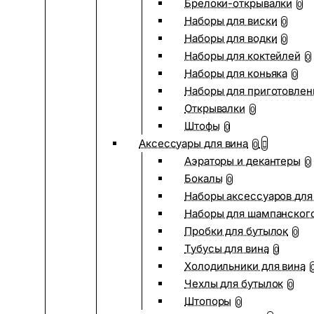
Брелоки-открывалки
0
Наборы для виски
0
Наборы для водки
0
Наборы для коктейлей
0
Наборы для коньяка
0
Наборы для приготовлен
Открывалки
0
Штофы
0
Аксессуары для вина
0
Аэраторы и декантеры
0
Бокалы
0
Наборы аксессуаров для
Наборы для шампанског
Пробки для бутылок
0
Тубусы для вина
0
Холодильники для вина
Чехлы для бутылок
0
Штопоры
0