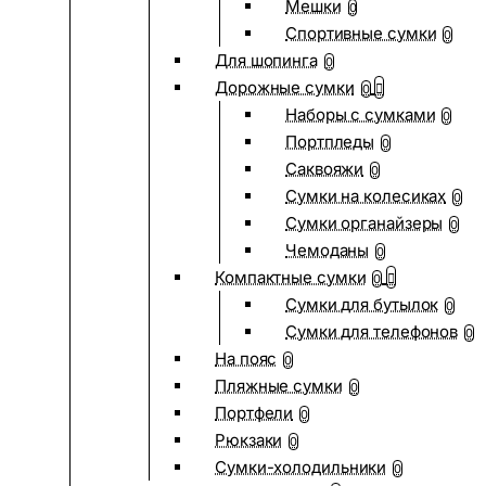
Мешки
0
Спортивные сумки
0
Для шопинга
0
Дорожные сумки
0
Наборы с сумками
0
Портпледы
0
Саквояжи
0
Сумки на колесиках
0
Сумки органайзеры
0
Чемоданы
0
Компактные сумки
0
Сумки для бутылок
0
Сумки для телефонов
0
На пояс
0
Пляжные сумки
0
Портфели
0
Рюкзаки
0
Сумки-холодильники
0