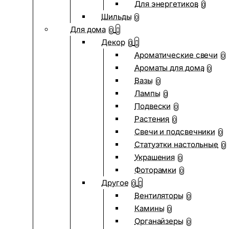
Для энергетиков
0
Шильды
0
Для дома
0
Декор
0
Ароматические свечи
0
Ароматы для дома
0
Вазы
0
Лампы
0
Подвески
0
Растения
0
Свечи и подсвечники
0
Статуэтки настольные
0
Украшения
0
Фоторамки
0
Другое
0
Вентиляторы
0
Камины
0
Органайзеры
0