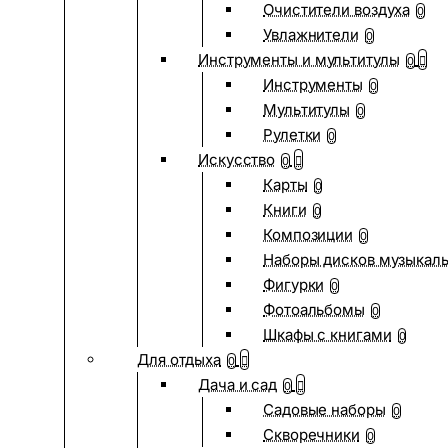
Очистители воздуха
0
Увлажнители
0
Инструменты и мультитулы
0
Инструменты
0
Мультитулы
0
Рулетки
0
Искусство
0
Карты
0
Книги
0
Композиции
0
Наборы дисков музыкал
Фигурки
0
Фотоальбомы
0
Шкафы с книгами
0
Для отдыха
0
Дача и сад
0
Садовые наборы
0
Скворечники
0