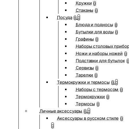
Кружки
0
Стаканы
0
Посуда
0
Блюда и подносы
0
Бутылки для воды
0
Графины
0
Наборы столовых прибо
Ножи и наборы ножей
0
Подставки для бутылок
0
Сервизы
0
Тарелки
0
Термокружки и термосы
0
Наборы с термосом
0
Термокружки
0
Термосы
0
Личные аксессуары
0
Аксессуары в русском стиле
0