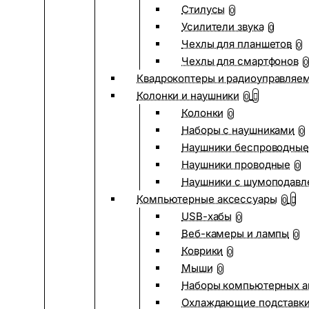
Стилусы
0
Усилители звука
0
Чехлы для планшетов
0
Чехлы для смартфонов
0
Квадрокоптеры и радиоуправляе
Колонки и наушники
0
Колонки
0
Наборы с наушниками
0
Наушники беспроводные
Наушники проводные
0
Наушники с шумоподав
Компьютерные аксессуары
0
USB-хабы
0
Веб-камеры и лампы
0
Коврики
0
Мыши
0
Наборы компьютерных а
Охлаждающие подставк