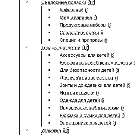
Съедобные подарки
0
Кофе и чай
0
Мёд и варенье
0
Продуктовые наборы
0
Сладости и орехи
0
Специи и приправы
0
Товары для детей
0
Аксессуары для детей
0
Бутылки и ланч-боксы для детей
Для безопасности детей
0
Для учебы и творчества
0
Зонты и дождевики для детей
0
Игры и игрушки
0
Одежда для детей
0
Подарочные наборы детям
0
Рюкзаки и сумки для детей
0
Электроника для детей
0
Упаковка
0