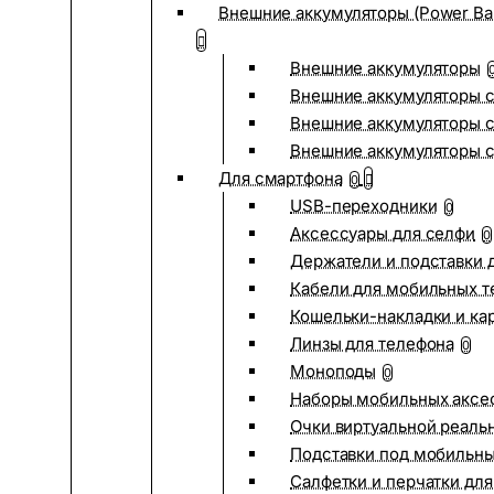
Внешние аккумуляторы (Power Ba
Внешние аккумуляторы
Внешние аккумуляторы с
Внешние аккумуляторы с
Внешние аккумуляторы 
Для смартфона
0
USB-переходники
0
Аксессуары для селфи
0
Держатели и подставки 
Кабели для мобильных т
Кошельки-накладки и ка
Линзы для телефона
0
Моноподы
0
Наборы мобильных аксе
Очки виртуальной реаль
Подставки под мобильн
Салфетки и перчатки для