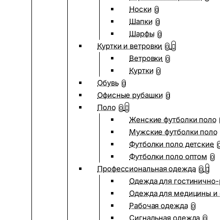
Носки
0
Шапки
0
Шарфы
0
Куртки и ветровки
0
Ветровки
0
Куртки
0
Обувь
0
Офисные рубашки
0
Поло
0
Женские футболки поло
Мужские футболки поло
Футболки поло детские
Футболки поло оптом
0
Профессиональная одежда
0
Одежда для гостинично
Одежда для медицины и 
Рабочая одежда
0
Сигнальная одежда
0