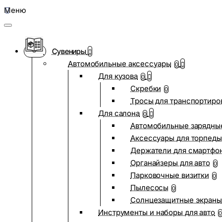
Меню
Сувениры
Автомобильные аксессуары
0
Для кузова
0
Скребки
0
Тросы для транспортиро
Для салона
0
Автомобильные зарядные
Аксессуары для торпеды
Держатели для смартфо
Органайзеры для авто
0
Парковочные визитки
0
Пылесосы
0
Солнцезащитные экраны
Инструменты и наборы для авто