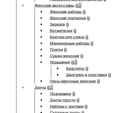
Женские аксессуары
0
Женские наборы
0
Женские портмоне
0
Зеркала
0
Косметички
0
Крючки для сумок
0
Маникюрные наборы
0
Платки
0
Сумки женские
0
Украшения
0
Браслеты
0
Шкатулки и подставки
0
Часы наручные женские
0
Зонты
0
Дождевики
0
Зонты-трости
0
Наборы с зонтами
0
Складные зонты