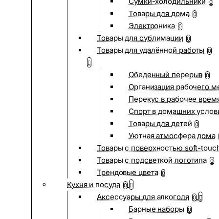
Сумки-холодильники
0
Товары для дома
0
Электроника
0
Товары для сублимации
0
Товары для удалённой работы
0
Обеденный перерыв
0
Организация рабочего м
Перекус в рабочее врем
Спорт в домашних услов
Товары для детей
0
Уютная атмосфера дома
Товары с поверхностью soft-touc
Товары с подсветкой логотипа
0
Трендовые цвета
0
Кухня и посуда
0
Аксессуары для алкоголя
0
Барные наборы
0