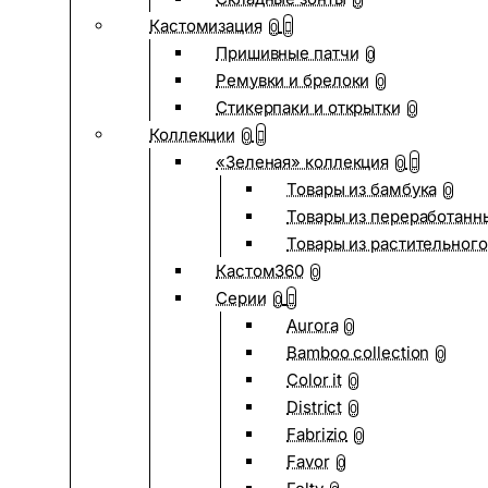
0
Кастомизация
0
Пришивные патчи
0
Ремувки и брелоки
0
Стикерпаки и открытки
0
Коллекции
0
«Зеленая» коллекция
0
Товары из бамбука
0
Товары из переработанн
Товары из растительного
Кастом360
0
Серии
0
Aurora
0
Bamboo collection
0
Color it
0
District
0
Fabrizio
0
Favor
0