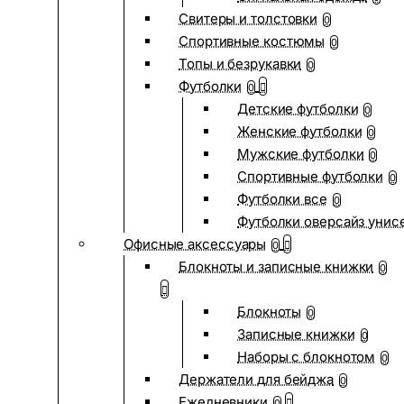
Свитеры и толстовки
0
Спортивные костюмы
0
Топы и безрукавки
0
Футболки
0
Детские футболки
0
Женские футболки
0
Мужские футболки
0
Спортивные футболки
0
Футболки все
0
Футболки оверсайз унис
Офисные аксессуары
0
Блокноты и записные книжки
0
Блокноты
0
Записные книжки
0
Наборы с блокнотом
0
Держатели для бейджа
0
Ежедневники
0