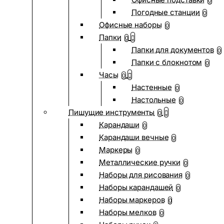
0
Погодные станции
0
Офисные наборы
0
Папки
0
Папки для документов
0
Папки с блокнотом
0
Часы
0
Настенные
0
Настольные
0
Пишущие инструменты
0
Карандаши
0
Карандаши вечные
0
Маркеры
0
Металлические ручки
0
Наборы для рисования
0
Наборы карандашей
0
Наборы маркеров
0
Наборы мелков
0