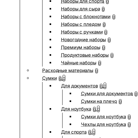
Наборы для спорта
0
Наборы для сыра
0
Наборы с блокнотами
0
Наборы с пледом
0
Наборы с ручками
0
Новогодние наборы
0
Премиум наборы
0
Продуктовые наборы
0
Чайные наборы
0
Расходные материалы
0
Сумки
0
Для документов
0
Сумки для документов
0
Сумки на плечо
0
Для ноутбука
0
Сумки для ноутбука
0
Чехлы для ноутбука
0
Для спорта
0