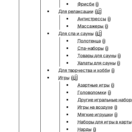
Фрисби
0
Для релаксации
0
Антистрессы
0
Массажеры
0
Для спа и сауны
0
Полотенца
0
Спа-наборы
0
Товары для сауны
0
Халаты для сауны
0
Для творчества и хобби
0
Игры
0
Азартные игры
0
Головоломки
0
Другие игральные набо
Игры на воздухе
0
Мягкие игрушки
0
Наборы для игры в карты
Нарды
0