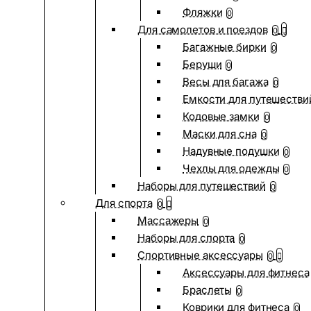
Фляжки
0
Для самолетов и поездов
0
Багажные бирки
0
Беруши
0
Весы для багажа
0
Емкости для путешестви
Кодовые замки
0
Маски для сна
0
Надувные подушки
0
Чехлы для одежды
0
Наборы для путешествий
0
Для спорта
0
Массажеры
0
Наборы для спорта
0
Спортивные аксессуары
0
Аксессуары для фитнеса
Браслеты
0
Коврики для фитнеса
0