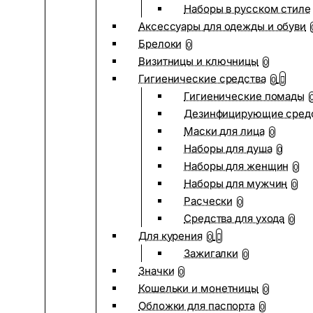
Наборы в русском стиле
Аксессуары для одежды и обуви
Брелоки
0
Визитницы и ключницы
0
Гигиенические средства
0
Гигиенические помады
Дезинфицирующие сред
Маски для лица
0
Наборы для душа
0
Наборы для женщин
0
Наборы для мужчин
0
Расчески
0
Средства для ухода
0
Для курения
0
Зажигалки
0
Значки
0
Кошельки и монетницы
0
Обложки для паспорта
0