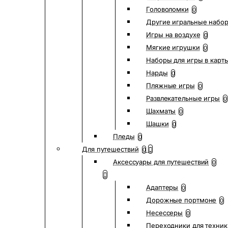
Головоломки
0
Другие игральные набо
Игры на воздухе
0
Мягкие игрушки
0
Наборы для игры в карт
Нарды
0
Пляжные игры
0
Развлекательные игры
0
Шахматы
0
Шашки
0
Пледы
0
Для путешествий
0
Аксессуары для путешествий
0
Адаптеры
0
Дорожные портмоне
0
Несессеры
0
Переходники для техник