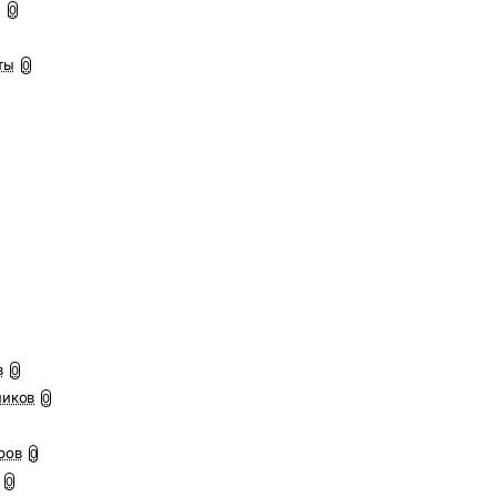
ы
0
ты
0
в
0
ников
0
ров
0
0