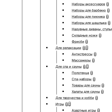
Наборы аксессуаров
0
Наборы для барбекю
0
Наборы для пикника
0
Наборы для шашлыка
0
Надувные диваны, стуль
Складные ножи
0
Фрисби
0
Для релаксации
0
Антистрессы
0
Массажеры
0
Для спа и сауны
0
Полотенца
0
Спа-наборы
0
Товары для сауны
0
Халаты для сауны
0
Для творчества и хобби
0
Игры
0
Азартные игры
0