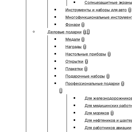
Солнцезащитные экран
Инструменты и наборы для авто
0
Многофункциональные инструмен
Фонари
0
Деловые подарки
0
Медали
0
Награды
0
Настольные приборы
0
Открытки
0
Плакетки
0
Подарочные наборы
0
Профессиональные подарки
0
Для железнодорожнико
Для медицинских работ
Для моряков
0
Для нефтяников и шахте
Для работников авиации