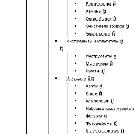
Вентиляторы
0
Камины
0
Органайзеры
0
Очистители воздуха
0
Увлажнители
0
Инструменты и мультитулы
0
Инструменты
0
Мультитулы
0
Рулетки
0
Искусство
0
Карты
0
Книги
0
Композиции
0
Наборы дисков музыкал
Фигурки
0
Фотоальбомы
0
Шкафы с книгами
0