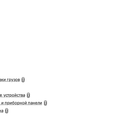
вки грузов
0
е устройства
0
 и приборной панели
0
на
0