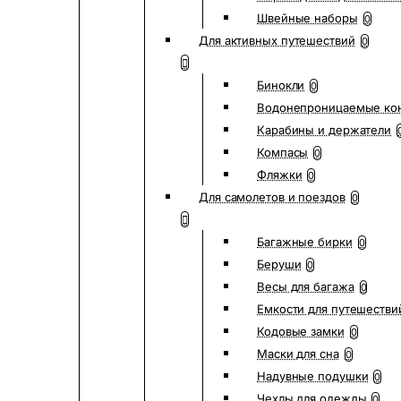
Швейные наборы
0
Для активных путешествий
0
Бинокли
0
Водонепроницаемые ко
Карабины и держатели
Компасы
0
Фляжки
0
Для самолетов и поездов
0
Багажные бирки
0
Беруши
0
Весы для багажа
0
Емкости для путешестви
Кодовые замки
0
Маски для сна
0
Надувные подушки
0
Чехлы для одежды
0