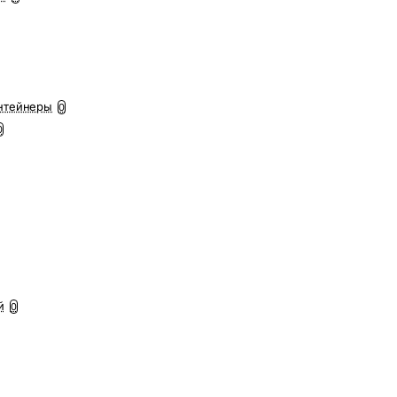
нтейнеры
0
0
й
0