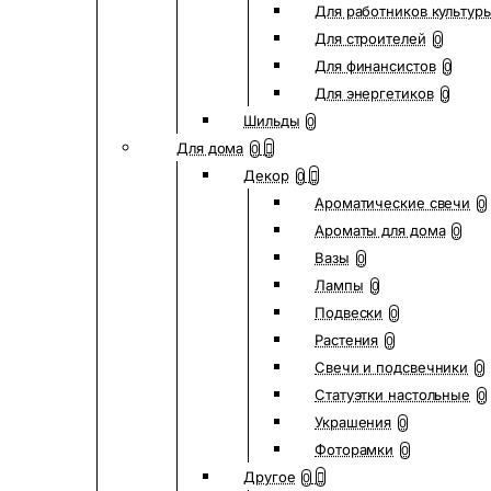
Для работников культур
Для строителей
0
Для финансистов
0
Для энергетиков
0
Шильды
0
Для дома
0
Декор
0
Ароматические свечи
0
Ароматы для дома
0
Вазы
0
Лампы
0
Подвески
0
Растения
0
Свечи и подсвечники
0
Статуэтки настольные
0
Украшения
0
Фоторамки
0
Другое
0