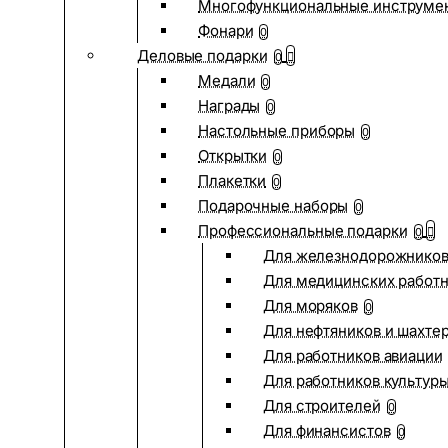
Многофункциональные инструме
Фонари
0
Деловые подарки
0
Медали
0
Награды
0
Настольные приборы
0
Открытки
0
Плакетки
0
Подарочные наборы
0
Профессиональные подарки
0
Для железнодорожнико
Для медицинских работ
Для моряков
0
Для нефтяников и шахте
Для работников авиации
Для работников культур
Для строителей
0
Для финансистов
0