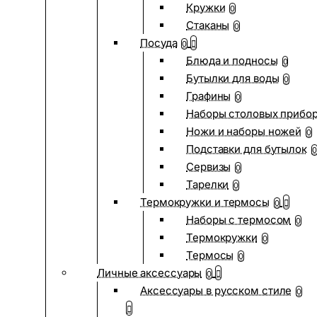
Кружки
0
Стаканы
0
Посуда
0
Блюда и подносы
0
Бутылки для воды
0
Графины
0
Наборы столовых прибо
Ножи и наборы ножей
0
Подставки для бутылок
0
Сервизы
0
Тарелки
0
Термокружки и термосы
0
Наборы с термосом
0
Термокружки
0
Термосы
0
Личные аксессуары
0
Аксессуары в русском стиле
0