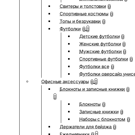
Свитеры и толстовки
0
Спортивные костюмы
0
Топы и безрукавки
0
Футболки
0
Детские футболки
0
Женские футболки
0
Мужские футболки
0
Спортивные футболки
0
Футболки все
0
Футболки оверсайз унис
Офисные аксессуары
0
Блокноты и записные книжки
0
Блокноты
0
Записные книжки
0
Наборы с блокнотом
0
Держатели для бейджа
0
Ежедневники
0