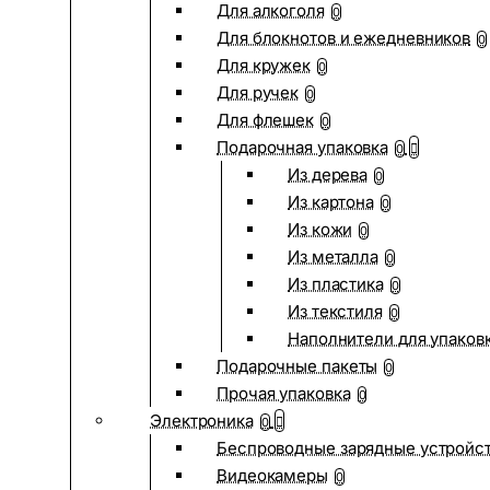
Для алкоголя
0
Для блокнотов и ежедневников
0
Для кружек
0
Для ручек
0
Для флешек
0
Подарочная упаковка
0
Из дерева
0
Из картона
0
Из кожи
0
Из металла
0
Из пластика
0
Из текстиля
0
Наполнители для упаков
Подарочные пакеты
0
Прочая упаковка
0
Электроника
0
Беспроводные зарядные устройств
Видеокамеры
0