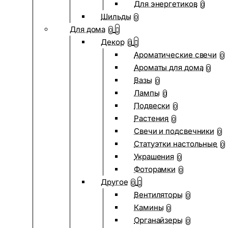
Для энергетиков
0
Шильды
0
Для дома
0
Декор
0
Ароматические свечи
0
Ароматы для дома
0
Вазы
0
Лампы
0
Подвески
0
Растения
0
Свечи и подсвечники
0
Статуэтки настольные
0
Украшения
0
Фоторамки
0
Другое
0
Вентиляторы
0
Камины
0
Органайзеры
0