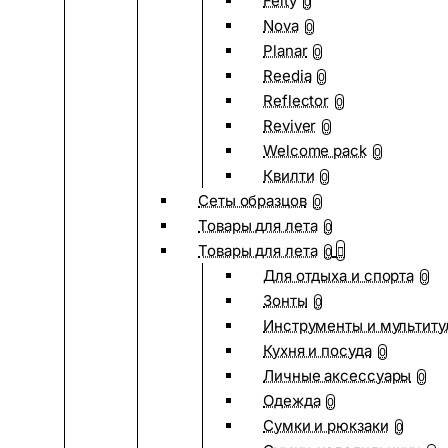
Felty
0
Nova
0
Planar
0
Reedia
0
Reflector
0
Reviver
0
Welcome pack
0
Квилти
0
Сеты образцов
0
Товары для лета
0
Товары для лета
0
Для отдыха и спорта
0
Зонты
0
Инструменты и мультиту
Кухня и посуда
0
Личные аксессуары
0
Одежда
0
Сумки и рюкзаки
0