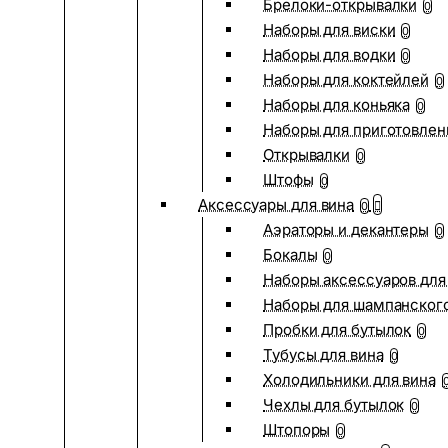
Брелоки-открывалки
0
Наборы для виски
0
Наборы для водки
0
Наборы для коктейлей
0
Наборы для коньяка
0
Наборы для приготовлен
Открывалки
0
Штофы
0
Аксессуары для вина
0
Аэраторы и декантеры
0
Бокалы
0
Наборы аксессуаров для
Наборы для шампанског
Пробки для бутылок
0
Тубусы для вина
0
Холодильники для вина
Чехлы для бутылок
0
Штопоры
0