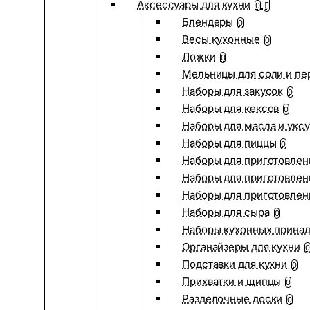
Аксессуары для кухни
0
Блендеры
0
Весы кухонные
0
Ложки
0
Мельницы для соли и пе
Наборы для закусок
0
Наборы для кексов
0
Наборы для масла и укс
Наборы для пиццы
0
Наборы для приготовлен
Наборы для приготовлен
Наборы для приготовлен
Наборы для сыра
0
Наборы кухонных прина
Органайзеры для кухни
0
Подставки для кухни
0
Прихватки и щипцы
0
Разделочные доски
0