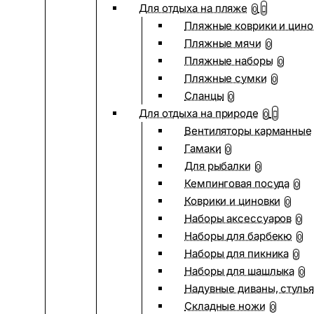
Для отдыха на пляже
0
Пляжные коврики и цино
Пляжные мячи
0
Пляжные наборы
0
Пляжные сумки
0
Сланцы
0
Для отдыха на природе
0
Вентиляторы карманные
Гамаки
0
Для рыбалки
0
Кемпинговая посуда
0
Коврики и циновки
0
Наборы аксессуаров
0
Наборы для барбекю
0
Наборы для пикника
0
Наборы для шашлыка
0
Надувные диваны, стулья
Складные ножи
0