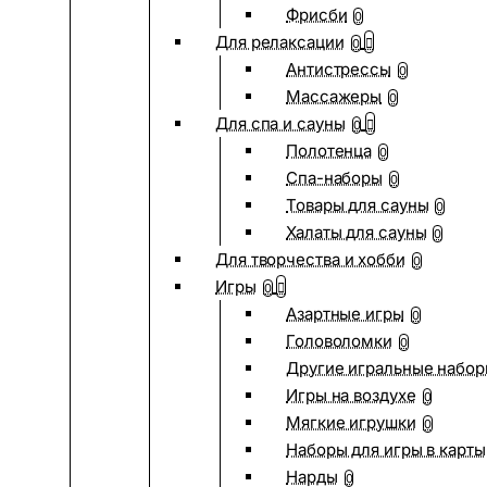
Фрисби
0
Для релаксации
0
Антистрессы
0
Массажеры
0
Для спа и сауны
0
Полотенца
0
Спа-наборы
0
Товары для сауны
0
Халаты для сауны
0
Для творчества и хобби
0
Игры
0
Азартные игры
0
Головоломки
0
Другие игральные набо
Игры на воздухе
0
Мягкие игрушки
0
Наборы для игры в карты
Нарды
0