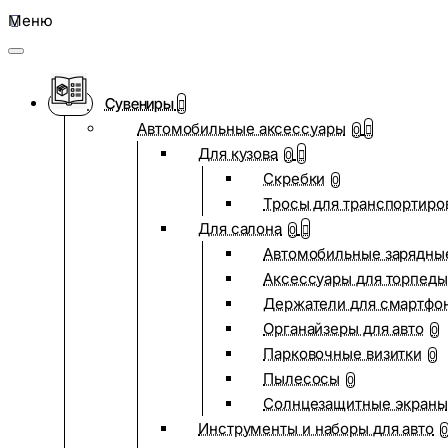
Меню
Сувениры
Автомобильные аксессуары
0
Для кузова
0
Скребки
0
Тросы для транспортиро
Для салона
0
Автомобильные зарядные
Аксессуары для торпеды
Держатели для смартфо
Органайзеры для авто
0
Парковочные визитки
0
Пылесосы
0
Солнцезащитные экраны
Инструменты и наборы для авто