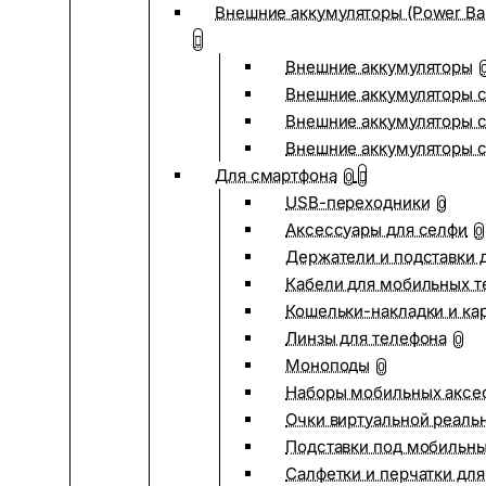
Внешние аккумуляторы (Power Ba
Внешние аккумуляторы
Внешние аккумуляторы с
Внешние аккумуляторы с
Внешние аккумуляторы 
Для смартфона
0
USB-переходники
0
Аксессуары для селфи
0
Держатели и подставки 
Кабели для мобильных т
Кошельки-накладки и ка
Линзы для телефона
0
Моноподы
0
Наборы мобильных аксе
Очки виртуальной реаль
Подставки под мобильн
Салфетки и перчатки для