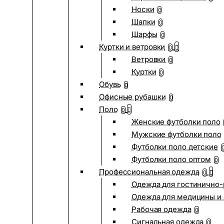
Носки
0
Шапки
0
Шарфы
0
Куртки и ветровки
0
Ветровки
0
Куртки
0
Обувь
0
Офисные рубашки
0
Поло
0
Женские футболки поло
Мужские футболки поло
Футболки поло детские
Футболки поло оптом
0
Профессиональная одежда
0
Одежда для гостинично
Одежда для медицины и 
Рабочая одежда
0
Сигнальная одежда
0