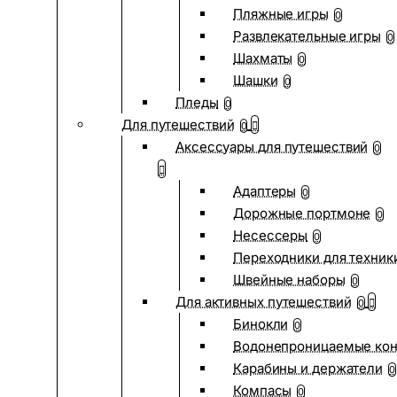
Пляжные игры
0
Развлекательные игры
0
Шахматы
0
Шашки
0
Пледы
0
Для путешествий
0
Аксессуары для путешествий
0
Адаптеры
0
Дорожные портмоне
0
Несессеры
0
Переходники для техник
Швейные наборы
0
Для активных путешествий
0
Бинокли
0
Водонепроницаемые ко
Карабины и держатели
0
Компасы
0