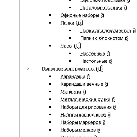
0
Погодные станции
0
Офисные наборы
0
Папки
0
Папки для документов
0
Папки с блокнотом
0
Часы
0
Настенные
0
Настольные
0
Пишущие инструменты
0
Карандаши
0
Карандаши вечные
0
Маркеры
0
Металлические ручки
0
Наборы для рисования
0
Наборы карандашей
0
Наборы маркеров
0
Наборы мелков
0