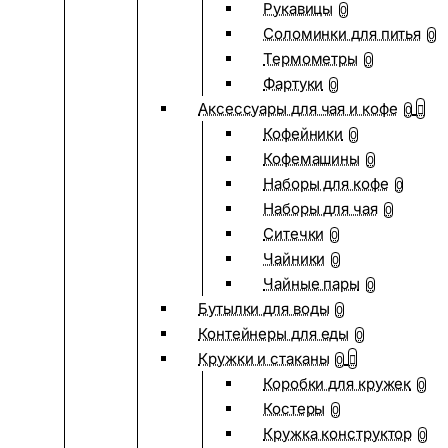
Рукавицы
0
Соломинки для питья
0
Термометры
0
Фартуки
0
Аксессуары для чая и кофе
0
Кофейники
0
Кофемашины
0
Наборы для кофе
0
Наборы для чая
0
Ситечки
0
Чайники
0
Чайные пары
0
Бутылки для воды
0
Контейнеры для еды
0
Кружки и стаканы
0
Коробки для кружек
0
Костеры
0
Кружка конструктор
0