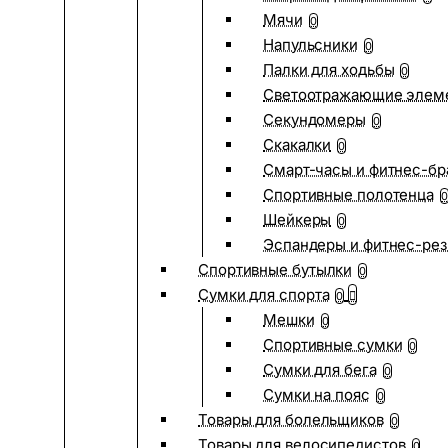
Мячи
0
Напульсники
0
Палки для ходьбы
0
Светоотражающие элем
Секундомеры
0
Скакалки
0
Смарт-часы и фитнес-бр
Спортивные полотенца
0
Шейкеры
0
Эспандеры и фитнес-рез
Спортивные бутылки
0
Сумки для спорта
0
Мешки
0
Спортивные сумки
0
Сумки для бега
0
Сумки на пояс
0
Товары для болельщиков
0
Товары для велосипедистов
0