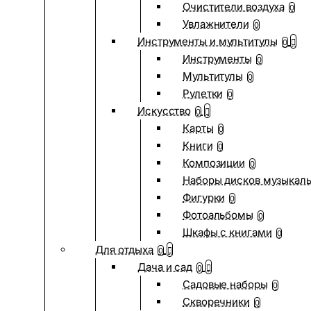
Очистители воздуха
0
Увлажнители
0
Инструменты и мультитулы
0
Инструменты
0
Мультитулы
0
Рулетки
0
Искусство
0
Карты
0
Книги
0
Композиции
0
Наборы дисков музыкал
Фигурки
0
Фотоальбомы
0
Шкафы с книгами
0
Для отдыха
0
Дача и сад
0
Садовые наборы
0
Скворечники
0