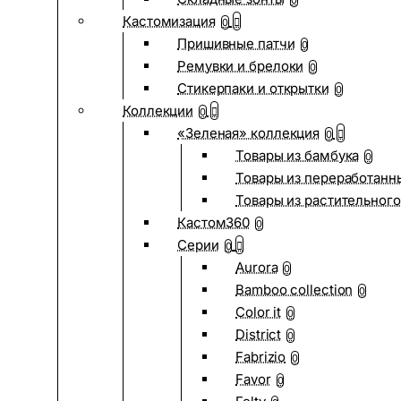
0
Кастомизация
0
Пришивные патчи
0
Ремувки и брелоки
0
Стикерпаки и открытки
0
Коллекции
0
«Зеленая» коллекция
0
Товары из бамбука
0
Товары из переработанн
Товары из растительного
Кастом360
0
Серии
0
Aurora
0
Bamboo collection
0
Color it
0
District
0
Fabrizio
0
Favor
0