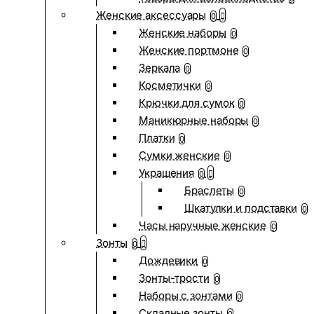
Женские аксессуары
0
Женские наборы
0
Женские портмоне
0
Зеркала
0
Косметички
0
Крючки для сумок
0
Маникюрные наборы
0
Платки
0
Сумки женские
0
Украшения
0
Браслеты
0
Шкатулки и подставки
0
Часы наручные женские
0
Зонты
0
Дождевики
0
Зонты-трости
0
Наборы с зонтами
0
Складные зонты