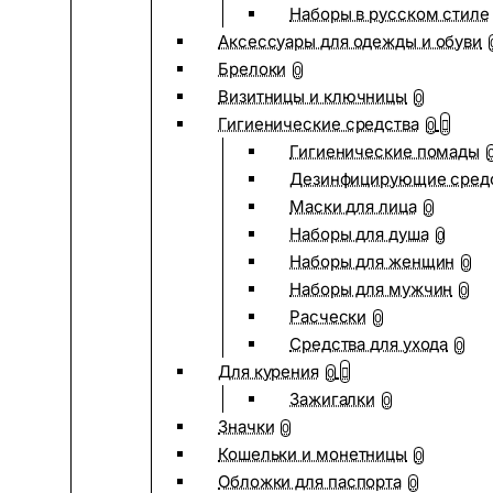
Наборы в русском стиле
Аксессуары для одежды и обуви
Брелоки
0
Визитницы и ключницы
0
Гигиенические средства
0
Гигиенические помады
Дезинфицирующие сред
Маски для лица
0
Наборы для душа
0
Наборы для женщин
0
Наборы для мужчин
0
Расчески
0
Средства для ухода
0
Для курения
0
Зажигалки
0
Значки
0
Кошельки и монетницы
0
Обложки для паспорта
0