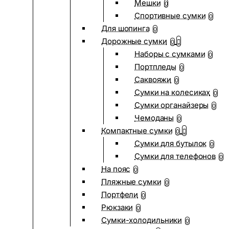
Мешки
0
Спортивные сумки
0
Для шопинга
0
Дорожные сумки
0
Наборы с сумками
0
Портпледы
0
Саквояжи
0
Сумки на колесиках
0
Сумки органайзеры
0
Чемоданы
0
Компактные сумки
0
Сумки для бутылок
0
Сумки для телефонов
0
На пояс
0
Пляжные сумки
0
Портфели
0
Рюкзаки
0
Сумки-холодильники
0