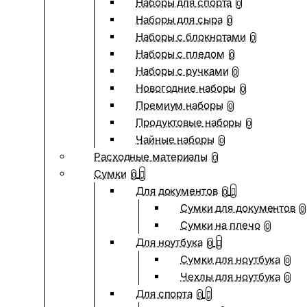
Наборы для спорта
0
Наборы для сыра
0
Наборы с блокнотами
0
Наборы с пледом
0
Наборы с ручками
0
Новогодние наборы
0
Премиум наборы
0
Продуктовые наборы
0
Чайные наборы
0
Расходные материалы
0
Сумки
0
Для документов
0
Сумки для документов
0
Сумки на плечо
0
Для ноутбука
0
Сумки для ноутбука
0
Чехлы для ноутбука
0
Для спорта
0