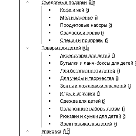
Съедобные подарки
0
Кофе и чай
0
Мёд и варенье
0
Продуктовые наборы
0
Сладости и орехи
0
Специи и приправы
0
Товары для детей
0
Аксессуары для детей
0
Бутылки и ланч-боксы для детей
Для безопасности детей
0
Для учебы и творчества
0
Зонты и дождевики для детей
0
Игры и игрушки
0
Одежда для детей
0
Подарочные наборы детям
0
Рюкзаки и сумки для детей
0
Электроника для детей
0
Упаковка
0