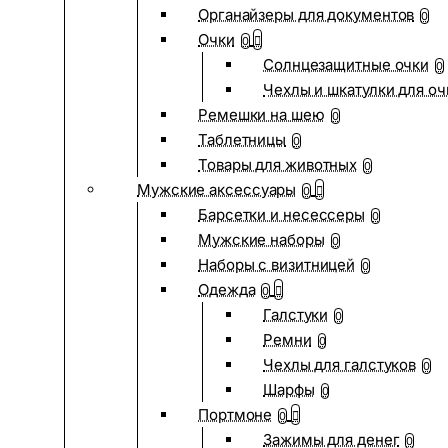
Органайзеры для документов
0
Очки
0
Солнцезащитные очки
0
Чехлы и шкатулки для оч
Ремешки на шею
0
Таблетницы
0
Товары для животных
0
Мужские аксессуары
0
Барсетки и несессеры
0
Мужские наборы
0
Наборы с визитницей
0
Одежда
0
Галстуки
0
Ремни
0
Чехлы для галстуков
0
Шарфы
0
Портмоне
0
Зажимы для денег
0