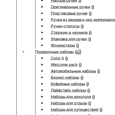
Наборы ручек
0
Оригинальные ручки
0
Пластиковые ручки
0
Ручки из дерева и эко-материало
Ручки-стилусы
0
Стержни и чернила
0
Упаковка для ручек
0
Фломастеры
0
Подарочные наборы
0
Color it
0
Welcome pack
0
Автомобильные наборы
0
Бизнес наборы
0
Кофейные наборы
0
Лайфстайл наборы
0
Наборы для алкоголя
0
Наборы для отдыха
0
Наборы для путешествий
0