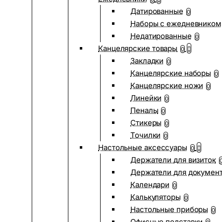
Датированные
0
Наборы с ежедневником
Недатированные
0
Канцелярские товары
0
Закладки
0
Канцелярские наборы
0
Канцелярские ножи
0
Линейки
0
Пеналы
0
Стикеры
0
Точилки
0
Настольные аксессуары
0
Держатели для визиток
Держатели для докумен
Календари
0
Калькуляторы
0
Настольные приборы
0
Офисные подставки