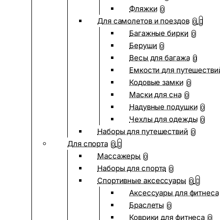
Фляжки
0
Для самолетов и поездов
0
Багажные бирки
0
Беруши
0
Весы для багажа
0
Емкости для путешестви
Кодовые замки
0
Маски для сна
0
Надувные подушки
0
Чехлы для одежды
0
Наборы для путешествий
0
Для спорта
0
Массажеры
0
Наборы для спорта
0
Спортивные аксессуары
0
Аксессуары для фитнеса
Браслеты
0
Коврики для фитнеса
0