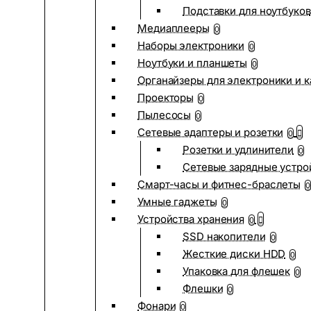
Подставки для ноутбуков
Медиаплееры
0
Наборы электроники
0
Ноутбуки и планшеты
0
Органайзеры для электроники и 
Проекторы
0
Пылесосы
0
Сетевые адаптеры и розетки
0
Розетки и удлинители
0
Сетевые зарядные устро
Смарт-часы и фитнес-браслеты
0
Умные гаджеты
0
Устройства хранения
0
SSD накопители
0
Жесткие диски HDD
0
Упаковка для флешек
0
Флешки
0
Фонари
0