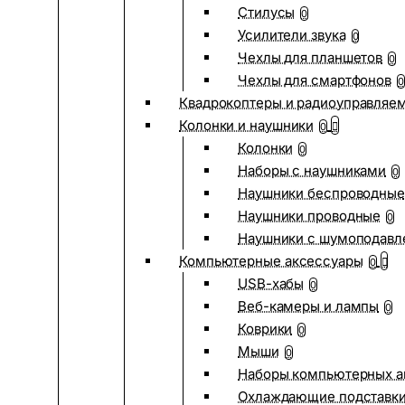
Стилусы
0
Усилители звука
0
Чехлы для планшетов
0
Чехлы для смартфонов
0
Квадрокоптеры и радиоуправляе
Колонки и наушники
0
Колонки
0
Наборы с наушниками
0
Наушники беспроводные
Наушники проводные
0
Наушники с шумоподав
Компьютерные аксессуары
0
USB-хабы
0
Веб-камеры и лампы
0
Коврики
0
Мыши
0
Наборы компьютерных а
Охлаждающие подставк