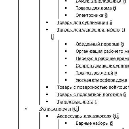
Сумки-холодильники
0
Товары для дома
0
Электроника
0
Товары для сублимации
0
Товары для удалённой работы
0
Обеденный перерыв
0
Организация рабочего м
Перекус в рабочее врем
Спорт в домашних услов
Товары для детей
0
Уютная атмосфера дома
Товары с поверхностью soft-touc
Товары с подсветкой логотипа
0
Трендовые цвета
0
Кухня и посуда
0
Аксессуары для алкоголя
0
Барные наборы
0