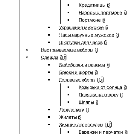
Кредитницы
0
Наборы с портмоне
0
Портмоне
0
Украшения мужские
0
Часы наручные мужские
0
Шкатулки для часов
0
Настраиваемые наборы
0
Одежда
0
Бейсболки и панамы
0
Брюки и шорты
0
Головные уборы
0
Козырьки от солнца
0
Повязки на голову
0
Шляпы
0
Дождевики
0
Жилеты
0
Зимние аксессуары
0
Варежки и перчатки
0