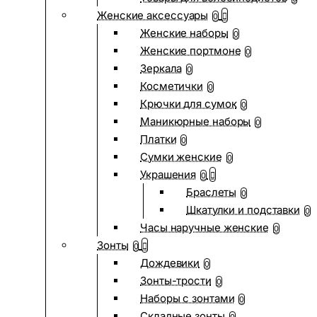
Женские аксессуары
0
Женские наборы
0
Женские портмоне
0
Зеркала
0
Косметички
0
Крючки для сумок
0
Маникюрные наборы
0
Платки
0
Сумки женские
0
Украшения
0
Браслеты
0
Шкатулки и подставки
0
Часы наручные женские
0
Зонты
0
Дождевики
0
Зонты-трости
0
Наборы с зонтами
0
Складные зонты