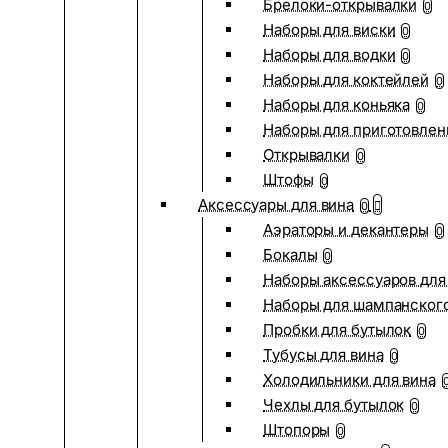
Брелоки-открывалки
0
Наборы для виски
0
Наборы для водки
0
Наборы для коктейлей
0
Наборы для коньяка
0
Наборы для приготовлен
Открывалки
0
Штофы
0
Аксессуары для вина
0
Аэраторы и декантеры
0
Бокалы
0
Наборы аксессуаров для
Наборы для шампанског
Пробки для бутылок
0
Тубусы для вина
0
Холодильники для вина
Чехлы для бутылок
0
Штопоры
0