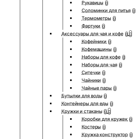
Рукавицы
0
Соломинки для питья
0
Термометры
0
Фартуки
0
Аксессуары для чая и кофе
0
Кофейники
0
Кофемашины
0
Наборы для кофе
0
Наборы для чая
0
Ситечки
0
Чайники
0
Чайные пары
0
Бутылки для воды
0
Контейнеры для еды
0
Кружки и стаканы
0
Коробки для кружек
0
Костеры
0
Кружка конструктор
0