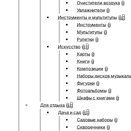
Очистители воздуха
0
Увлажнители
0
Инструменты и мультитулы
0
Инструменты
0
Мультитулы
0
Рулетки
0
Искусство
0
Карты
0
Книги
0
Композиции
0
Наборы дисков музыкал
Фигурки
0
Фотоальбомы
0
Шкафы с книгами
0
Для отдыха
0
Дача и сад
0
Садовые наборы
0
Скворечники
0