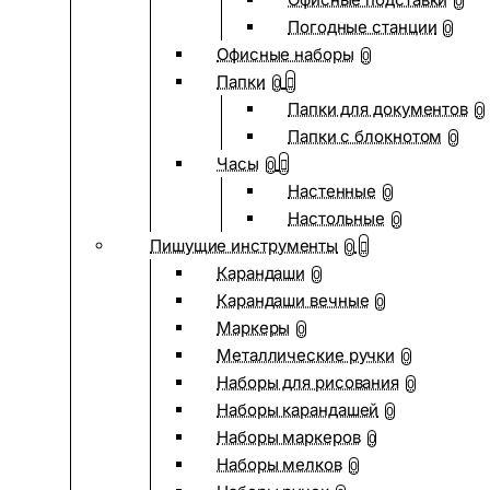
0
Погодные станции
0
Офисные наборы
0
Папки
0
Папки для документов
0
Папки с блокнотом
0
Часы
0
Настенные
0
Настольные
0
Пишущие инструменты
0
Карандаши
0
Карандаши вечные
0
Маркеры
0
Металлические ручки
0
Наборы для рисования
0
Наборы карандашей
0
Наборы маркеров
0
Наборы мелков
0