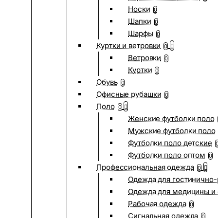
Носки
0
Шапки
0
Шарфы
0
Куртки и ветровки
0
Ветровки
0
Куртки
0
Обувь
0
Офисные рубашки
0
Поло
0
Женские футболки поло
Мужские футболки поло
Футболки поло детские
Футболки поло оптом
0
Профессиональная одежда
0
Одежда для гостинично
Одежда для медицины и 
Рабочая одежда
0
Сигнальная одежда
0