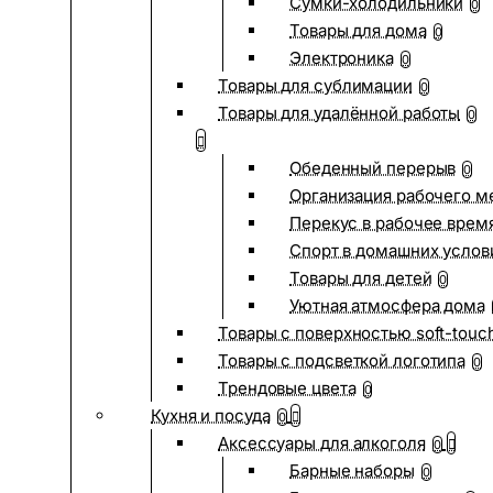
Сумки-холодильники
0
Товары для дома
0
Электроника
0
Товары для сублимации
0
Товары для удалённой работы
0
Обеденный перерыв
0
Организация рабочего м
Перекус в рабочее врем
Спорт в домашних услов
Товары для детей
0
Уютная атмосфера дома
Товары с поверхностью soft-touc
Товары с подсветкой логотипа
0
Трендовые цвета
0
Кухня и посуда
0
Аксессуары для алкоголя
0
Барные наборы
0