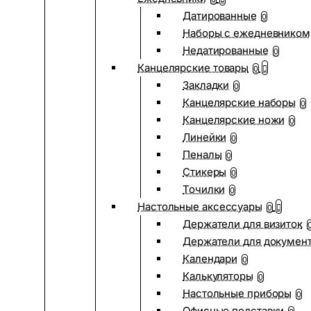
Датированные
0
Наборы с ежедневником
Недатированные
0
Канцелярские товары
0
Закладки
0
Канцелярские наборы
0
Канцелярские ножи
0
Линейки
0
Пеналы
0
Стикеры
0
Точилки
0
Настольные аксессуары
0
Держатели для визиток
Держатели для докумен
Календари
0
Калькуляторы
0
Настольные приборы
0
Офисные подставки