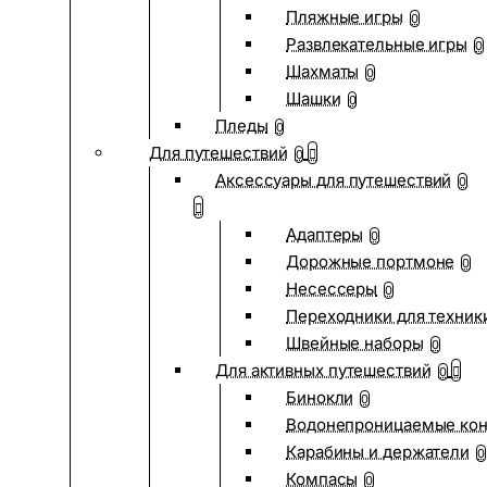
Пляжные игры
0
Развлекательные игры
0
Шахматы
0
Шашки
0
Пледы
0
Для путешествий
0
Аксессуары для путешествий
0
Адаптеры
0
Дорожные портмоне
0
Несессеры
0
Переходники для техник
Швейные наборы
0
Для активных путешествий
0
Бинокли
0
Водонепроницаемые ко
Карабины и держатели
0
Компасы
0