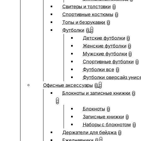
Свитеры и толстовки
0
Спортивные костюмы
0
Топы и безрукавки
0
Футболки
0
Детские футболки
0
Женские футболки
0
Мужские футболки
0
Спортивные футболки
0
Футболки все
0
Футболки оверсайз унис
Офисные аксессуары
0
Блокноты и записные книжки
0
Блокноты
0
Записные книжки
0
Наборы с блокнотом
0
Держатели для бейджа
0
Ежедневники
0