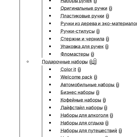
Наборы ручек
0
Оригинальные ручки
0
Пластиковые ручки
0
Ручки из дерева и эко-материало
Ручки-стилусы
0
Стержни и чернила
0
Упаковка для ручек
0
Фломастеры
0
Подарочные наборы
0
Color it
0
Welcome pack
0
Автомобильные наборы
0
Бизнес наборы
0
Кофейные наборы
0
Лайфстайл наборы
0
Наборы для алкоголя
0
Наборы для отдыха
0
Наборы для путешествий
0