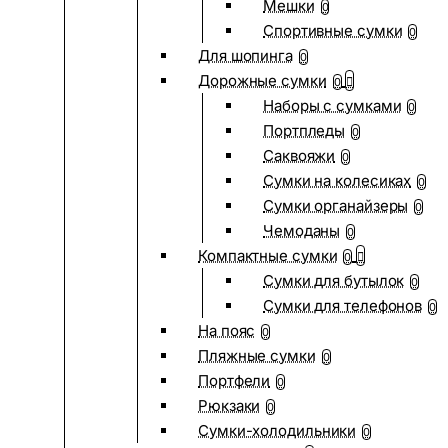
Мешки
0
Спортивные сумки
0
Для шопинга
0
Дорожные сумки
0
Наборы с сумками
0
Портпледы
0
Саквояжи
0
Сумки на колесиках
0
Сумки органайзеры
0
Чемоданы
0
Компактные сумки
0
Сумки для бутылок
0
Сумки для телефонов
0
На пояс
0
Пляжные сумки
0
Портфели
0
Рюкзаки
0
Сумки-холодильники
0