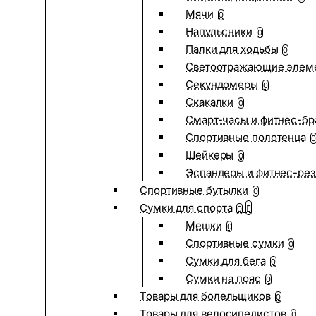
Мячи
0
Напульсники
0
Палки для ходьбы
0
Светоотражающие элем
Секундомеры
0
Скакалки
0
Смарт-часы и фитнес-бр
Спортивные полотенца
0
Шейкеры
0
Эспандеры и фитнес-рез
Спортивные бутылки
0
Сумки для спорта
0
Мешки
0
Спортивные сумки
0
Сумки для бега
0
Сумки на пояс
0
Товары для болельщиков
0
Товары для велосипедистов
0