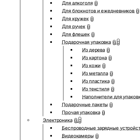
Для алкоголя
0
Для блокнотов и ежедневников
0
Для кружек
0
Для ручек
0
Для флешек
0
Подарочная упаковка
0
Из дерева
0
Из картона
0
Из кожи
0
Из металла
0
Из пластика
0
Из текстиля
0
Наполнители для упаков
Подарочные пакеты
0
Прочая упаковка
0
Электроника
0
Беспроводные зарядные устройств
Видеокамеры
0