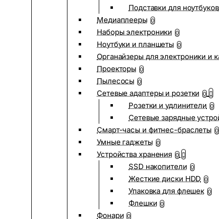
Подставки для ноутбуков
Медиаплееры
0
Наборы электроники
0
Ноутбуки и планшеты
0
Органайзеры для электроники и 
Проекторы
0
Пылесосы
0
Сетевые адаптеры и розетки
0
Розетки и удлинители
0
Сетевые зарядные устро
Смарт-часы и фитнес-браслеты
0
Умные гаджеты
0
Устройства хранения
0
SSD накопители
0
Жесткие диски HDD
0
Упаковка для флешек
0
Флешки
0
Фонари
0