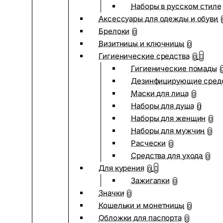
Наборы в русском стиле
Аксессуары для одежды и обуви
Брелоки
0
Визитницы и ключницы
0
Гигиенические средства
0
Гигиенические помады
Дезинфицирующие сред
Маски для лица
0
Наборы для душа
0
Наборы для женщин
0
Наборы для мужчин
0
Расчески
0
Средства для ухода
0
Для курения
0
Зажигалки
0
Значки
0
Кошельки и монетницы
0
Обложки для паспорта
0