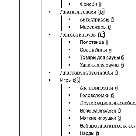
Фрисби
0
Для релаксации
0
Антистрессы
0
Массажеры
0
Для спа и сауны
0
Полотенца
0
Спа-наборы
0
Товары для сауны
0
Халаты для сауны
0
Для творчества и хобби
0
Игры
0
Азартные игры
0
Головоломки
0
Другие игральные набо
Игры на воздухе
0
Мягкие игрушки
0
Наборы для игры в карты
Нарды
0