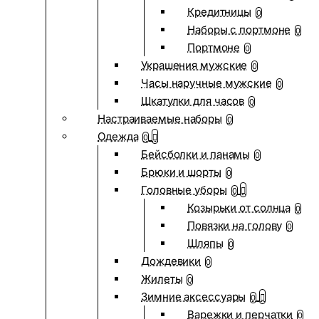
Кредитницы
0
Наборы с портмоне
0
Портмоне
0
Украшения мужские
0
Часы наручные мужские
0
Шкатулки для часов
0
Настраиваемые наборы
0
Одежда
0
Бейсболки и панамы
0
Брюки и шорты
0
Головные уборы
0
Козырьки от солнца
0
Повязки на голову
0
Шляпы
0
Дождевики
0
Жилеты
0
Зимние аксессуары
0
Варежки и перчатки
0