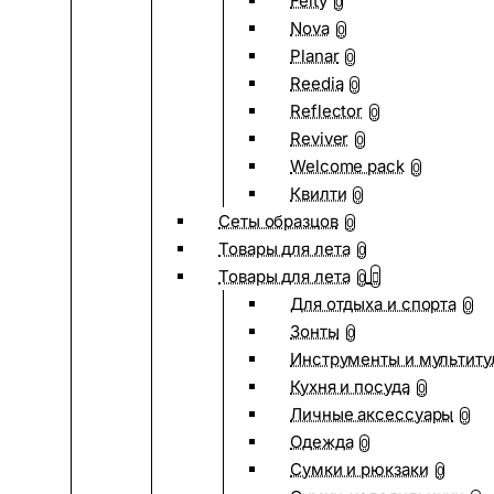
Felty
0
Nova
0
Planar
0
Reedia
0
Reflector
0
Reviver
0
Welcome pack
0
Квилти
0
Сеты образцов
0
Товары для лета
0
Товары для лета
0
Для отдыха и спорта
0
Зонты
0
Инструменты и мультиту
Кухня и посуда
0
Личные аксессуары
0
Одежда
0
Сумки и рюкзаки
0