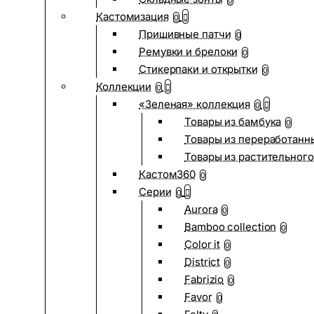
0
Кастомизация
0
Пришивные патчи
0
Ремувки и брелоки
0
Стикерпаки и открытки
0
Коллекции
0
«Зеленая» коллекция
0
Товары из бамбука
0
Товары из переработанн
Товары из растительного
Кастом360
0
Серии
0
Aurora
0
Bamboo collection
0
Color it
0
District
0
Fabrizio
0
Favor
0