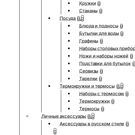
Кружки
0
Стаканы
0
Посуда
0
Блюда и подносы
0
Бутылки для воды
0
Графины
0
Наборы столовых прибо
Ножи и наборы ножей
0
Подставки для бутылок
0
Сервизы
0
Тарелки
0
Термокружки и термосы
0
Наборы с термосом
0
Термокружки
0
Термосы
0
Личные аксессуары
0
Аксессуары в русском стиле
0