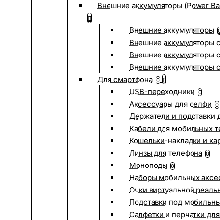
Внешние аккумуляторы (Power Ba
Внешние аккумуляторы
Внешние аккумуляторы с
Внешние аккумуляторы с
Внешние аккумуляторы 
Для смартфона
0
USB-переходники
0
Аксессуары для селфи
0
Держатели и подставки 
Кабели для мобильных т
Кошельки-накладки и ка
Линзы для телефона
0
Моноподы
0
Наборы мобильных аксе
Очки виртуальной реаль
Подставки под мобильн
Салфетки и перчатки для