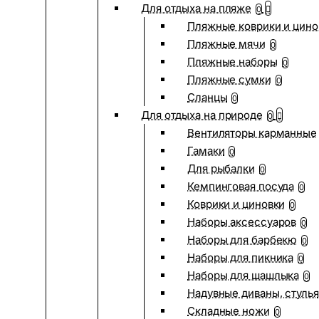
Для отдыха на пляже
0
Пляжные коврики и цино
Пляжные мячи
0
Пляжные наборы
0
Пляжные сумки
0
Сланцы
0
Для отдыха на природе
0
Вентиляторы карманные
Гамаки
0
Для рыбалки
0
Кемпинговая посуда
0
Коврики и циновки
0
Наборы аксессуаров
0
Наборы для барбекю
0
Наборы для пикника
0
Наборы для шашлыка
0
Надувные диваны, стулья
Складные ножи
0