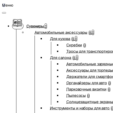
Меню
Сувениры
Автомобильные аксессуары
0
Для кузова
0
Скребки
0
Тросы для транспортиро
Для салона
0
Автомобильные зарядные
Аксессуары для торпеды
Держатели для смартфо
Органайзеры для авто
0
Парковочные визитки
0
Пылесосы
0
Солнцезащитные экраны
Инструменты и наборы для авто