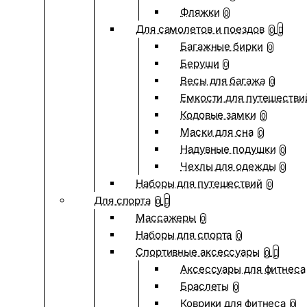
Фляжки
0
Для самолетов и поездов
0
Багажные бирки
0
Беруши
0
Весы для багажа
0
Емкости для путешестви
Кодовые замки
0
Маски для сна
0
Надувные подушки
0
Чехлы для одежды
0
Наборы для путешествий
0
Для спорта
0
Массажеры
0
Наборы для спорта
0
Спортивные аксессуары
0
Аксессуары для фитнеса
Браслеты
0
Коврики для фитнеса
0