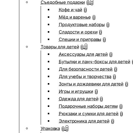
Съедобные подарки
0
Кофе и чай
0
Мёд и варенье
0
Продуктовые наборы
0
Сладости и орехи
0
Специи и приправы
0
Товары для детей
0
Аксессуары для детей
0
Бутылки и ланч-боксы для детей
Для безопасности детей
0
Для учебы и творчества
0
Зонты и дождевики для детей
0
Игры и игрушки
0
Одежда для детей
0
Подарочные наборы детям
0
Рюкзаки и сумки для детей
0
Электроника для детей
0
Упаковка
0