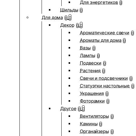
Для энергетиков
0
Шильды
0
Для дома
0
Декор
0
Ароматические свечи
0
Ароматы для дома
0
Вазы
0
Лампы
0
Подвески
0
Растения
0
Свечи и подсвечники
0
Статуэтки настольные
0
Украшения
0
Фоторамки
0
Другое
0
Вентиляторы
0
Камины
0
Органайзеры
0