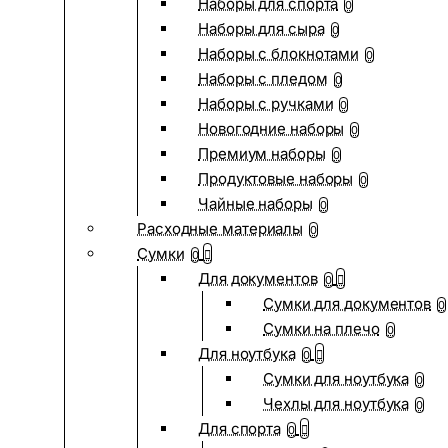
Наборы для спорта
0
Наборы для сыра
0
Наборы с блокнотами
0
Наборы с пледом
0
Наборы с ручками
0
Новогодние наборы
0
Премиум наборы
0
Продуктовые наборы
0
Чайные наборы
0
Расходные материалы
0
Сумки
0
Для документов
0
Сумки для документов
0
Сумки на плечо
0
Для ноутбука
0
Сумки для ноутбука
0
Чехлы для ноутбука
0
Для спорта
0