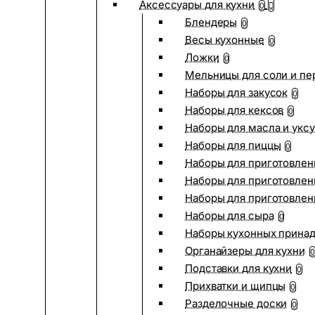
Аксессуары для кухни
0
Блендеры
0
Весы кухонные
0
Ложки
0
Мельницы для соли и пе
Наборы для закусок
0
Наборы для кексов
0
Наборы для масла и укс
Наборы для пиццы
0
Наборы для приготовлен
Наборы для приготовлен
Наборы для приготовлен
Наборы для сыра
0
Наборы кухонных прина
Органайзеры для кухни
0
Подставки для кухни
0
Прихватки и щипцы
0
Разделочные доски
0