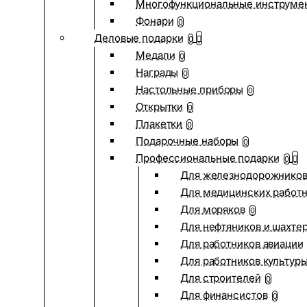
Многофункциональные инструме
Фонари
0
Деловые подарки
0
Медали
0
Награды
0
Настольные приборы
0
Открытки
0
Плакетки
0
Подарочные наборы
0
Профессиональные подарки
0
Для железнодорожнико
Для медицинских работ
Для моряков
0
Для нефтяников и шахте
Для работников авиации
Для работников культур
Для строителей
0
Для финансистов
0