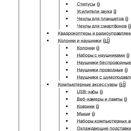
Стилусы
0
Усилители звука
0
Чехлы для планшетов
0
Чехлы для смартфонов
0
Квадрокоптеры и радиоуправляе
Колонки и наушники
0
Колонки
0
Наборы с наушниками
0
Наушники беспроводные
Наушники проводные
0
Наушники с шумоподав
Компьютерные аксессуары
0
USB-хабы
0
Веб-камеры и лампы
0
Коврики
0
Мыши
0
Наборы компьютерных а
Охлаждающие подставк