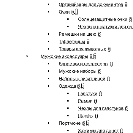
Органайзеры для документов
0
Очки
0
Солнцезащитные очки
0
Чехлы и шкатулки для оч
Ремешки на шею
0
Таблетницы
0
Товары для животных
0
Мужские аксессуары
0
Барсетки и несессеры
0
Мужские наборы
0
Наборы с визитницей
0
Одежда
0
Галстуки
0
Ремни
0
Чехлы для галстуков
0
Шарфы
0
Портмоне
0
Зажимы для денег
0