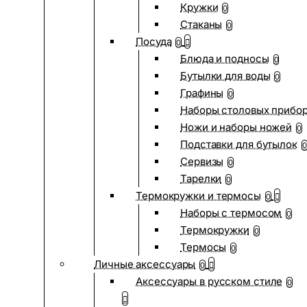
Кружки
0
Стаканы
0
Посуда
0
Блюда и подносы
0
Бутылки для воды
0
Графины
0
Наборы столовых прибо
Ножи и наборы ножей
0
Подставки для бутылок
0
Сервизы
0
Тарелки
0
Термокружки и термосы
0
Наборы с термосом
0
Термокружки
0
Термосы
0
Личные аксессуары
0
Аксессуары в русском стиле
0