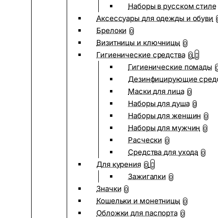
Наборы в русском стиле
Аксессуары для одежды и обуви
Брелоки
0
Визитницы и ключницы
0
Гигиенические средства
0
Гигиенические помады
Дезинфицирующие сред
Маски для лица
0
Наборы для душа
0
Наборы для женщин
0
Наборы для мужчин
0
Расчески
0
Средства для ухода
0
Для курения
0
Зажигалки
0
Значки
0
Кошельки и монетницы
0
Обложки для паспорта
0