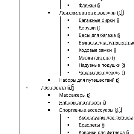
Фляжки
0
Для самолетов и поездов
0
Багажные бирки
0
Беруши
0
Весы для багажа
0
Емкости для путешестви
Кодовые замки
0
Маски для сна
0
Надувные подушки
0
Чехлы для одежды
0
Наборы для путешествий
0
Для спорта
0
Массажеры
0
Наборы для спорта
0
Спортивные аксессуары
0
Аксессуары для фитнеса
Браслеты
0
Коврики для фитнеса
0