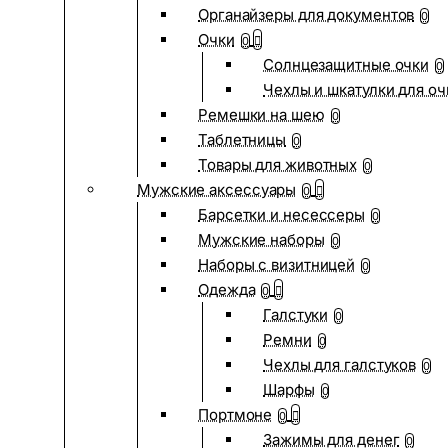
Органайзеры для документов
0
Очки
0
Солнцезащитные очки
0
Чехлы и шкатулки для оч
Ремешки на шею
0
Таблетницы
0
Товары для животных
0
Мужские аксессуары
0
Барсетки и несессеры
0
Мужские наборы
0
Наборы с визитницей
0
Одежда
0
Галстуки
0
Ремни
0
Чехлы для галстуков
0
Шарфы
0
Портмоне
0
Зажимы для денег
0