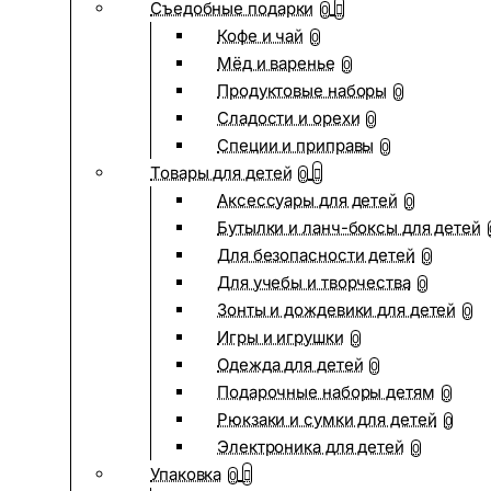
Съедобные подарки
0
Кофе и чай
0
Мёд и варенье
0
Продуктовые наборы
0
Сладости и орехи
0
Специи и приправы
0
Товары для детей
0
Аксессуары для детей
0
Бутылки и ланч-боксы для детей
Для безопасности детей
0
Для учебы и творчества
0
Зонты и дождевики для детей
0
Игры и игрушки
0
Одежда для детей
0
Подарочные наборы детям
0
Рюкзаки и сумки для детей
0
Электроника для детей
0
Упаковка
0