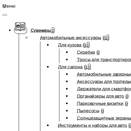
Меню
Сувениры
Автомобильные аксессуары
0
Для кузова
0
Скребки
0
Тросы для транспортиро
Для салона
0
Автомобильные зарядные
Аксессуары для торпеды
Держатели для смартфо
Органайзеры для авто
0
Парковочные визитки
0
Пылесосы
0
Солнцезащитные экраны
Инструменты и наборы для авто