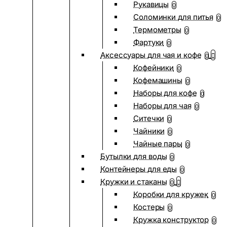
Рукавицы
0
Соломинки для питья
0
Термометры
0
Фартуки
0
Аксессуары для чая и кофе
0
Кофейники
0
Кофемашины
0
Наборы для кофе
0
Наборы для чая
0
Ситечки
0
Чайники
0
Чайные пары
0
Бутылки для воды
0
Контейнеры для еды
0
Кружки и стаканы
0
Коробки для кружек
0
Костеры
0
Кружка конструктор
0