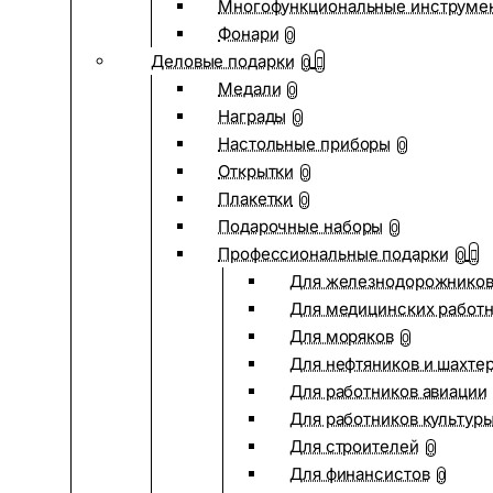
Многофункциональные инструме
Фонари
0
Деловые подарки
0
Медали
0
Награды
0
Настольные приборы
0
Открытки
0
Плакетки
0
Подарочные наборы
0
Профессиональные подарки
0
Для железнодорожнико
Для медицинских работ
Для моряков
0
Для нефтяников и шахте
Для работников авиации
Для работников культур
Для строителей
0
Для финансистов
0