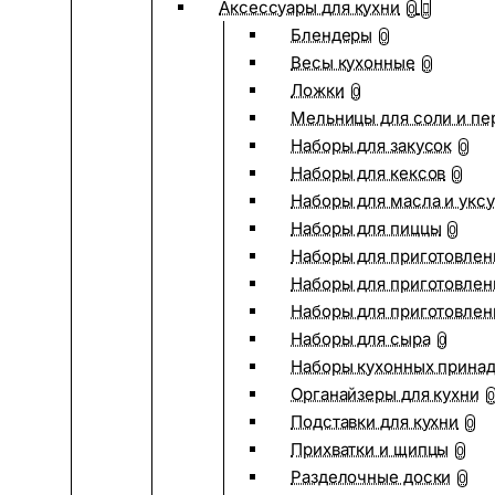
Аксессуары для кухни
0
Блендеры
0
Весы кухонные
0
Ложки
0
Мельницы для соли и пе
Наборы для закусок
0
Наборы для кексов
0
Наборы для масла и укс
Наборы для пиццы
0
Наборы для приготовлен
Наборы для приготовлен
Наборы для приготовлен
Наборы для сыра
0
Наборы кухонных прина
Органайзеры для кухни
0
Подставки для кухни
0
Прихватки и щипцы
0
Разделочные доски
0