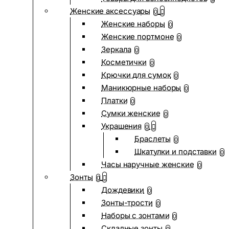
Женские аксессуары
0
Женские наборы
0
Женские портмоне
0
Зеркала
0
Косметички
0
Крючки для сумок
0
Маникюрные наборы
0
Платки
0
Сумки женские
0
Украшения
0
Браслеты
0
Шкатулки и подставки
0
Часы наручные женские
0
Зонты
0
Дождевики
0
Зонты-трости
0
Наборы с зонтами
0
Складные зонты