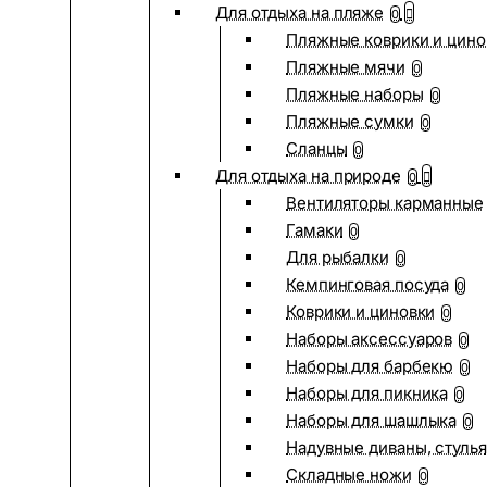
Для отдыха на пляже
0
Пляжные коврики и цино
Пляжные мячи
0
Пляжные наборы
0
Пляжные сумки
0
Сланцы
0
Для отдыха на природе
0
Вентиляторы карманные
Гамаки
0
Для рыбалки
0
Кемпинговая посуда
0
Коврики и циновки
0
Наборы аксессуаров
0
Наборы для барбекю
0
Наборы для пикника
0
Наборы для шашлыка
0
Надувные диваны, стулья
Складные ножи
0