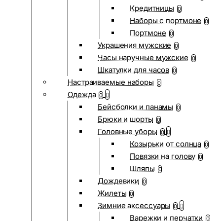
Кредитницы
0
Наборы с портмоне
0
Портмоне
0
Украшения мужские
0
Часы наручные мужские
0
Шкатулки для часов
0
Настраиваемые наборы
0
Одежда
0
Бейсболки и панамы
0
Брюки и шорты
0
Головные уборы
0
Козырьки от солнца
0
Повязки на голову
0
Шляпы
0
Дождевики
0
Жилеты
0
Зимние аксессуары
0
Варежки и перчатки
0