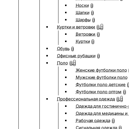
Носки
0
Шапки
0
Шарфы
0
Куртки и ветровки
0
Ветровки
0
Куртки
0
Обувь
0
Офисные рубашки
0
Поло
0
Женские футболки поло
Мужские футболки поло
Футболки поло детские
Футболки поло оптом
0
Профессиональная одежда
0
Одежда для гостинично
Одежда для медицины и 
Рабочая одежда
0
Сигнальная одежда
0