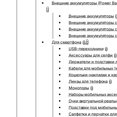
Внешние аккумуляторы (Power Ba
Внешние аккумуляторы
Внешние аккумуляторы с
Внешние аккумуляторы с
Внешние аккумуляторы 
Для смартфона
0
USB-переходники
0
Аксессуары для селфи
0
Держатели и подставки 
Кабели для мобильных т
Кошельки-накладки и ка
Линзы для телефона
0
Моноподы
0
Наборы мобильных аксе
Очки виртуальной реаль
Подставки под мобильн
Салфетки и перчатки для