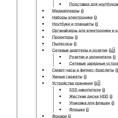
Подставки для ноутбуков
Медиаплееры
0
Наборы электроники
0
Ноутбуки и планшеты
0
Органайзеры для электроники и 
Проекторы
0
Пылесосы
0
Сетевые адаптеры и розетки
0
Розетки и удлинители
0
Сетевые зарядные устро
Смарт-часы и фитнес-браслеты
0
Умные гаджеты
0
Устройства хранения
0
SSD накопители
0
Жесткие диски HDD
0
Упаковка для флешек
0
Флешки
0
Фонари
0