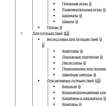
Пляжные игры
0
Развлекательные игры
0
Шахматы
0
Шашки
0
Пледы
0
Для путешествий
0
Аксессуары для путешествий
0
Адаптеры
0
Дорожные портмоне
0
Несессеры
0
Переходники для техник
Швейные наборы
0
Для активных путешествий
0
Бинокли
0
Водонепроницаемые ко
Карабины и держатели
0
Компасы
0