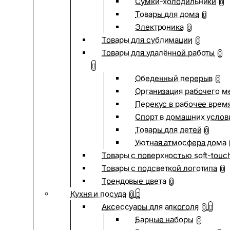
Сумки-холодильники
0
Товары для дома
0
Электроника
0
Товары для сублимации
0
Товары для удалённой работы
0
Обеденный перерыв
0
Организация рабочего м
Перекус в рабочее врем
Спорт в домашних услов
Товары для детей
0
Уютная атмосфера дома
Товары с поверхностью soft-touc
Товары с подсветкой логотипа
0
Трендовые цвета
0
Кухня и посуда
0
Аксессуары для алкоголя
0
Барные наборы
0