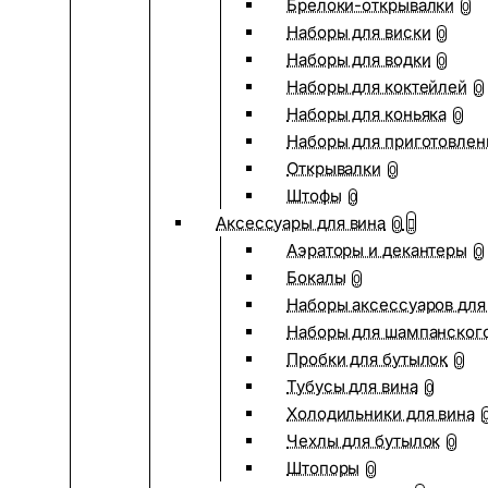
Брелоки-открывалки
0
Наборы для виски
0
Наборы для водки
0
Наборы для коктейлей
0
Наборы для коньяка
0
Наборы для приготовлен
Открывалки
0
Штофы
0
Аксессуары для вина
0
Аэраторы и декантеры
0
Бокалы
0
Наборы аксессуаров для
Наборы для шампанског
Пробки для бутылок
0
Тубусы для вина
0
Холодильники для вина
Чехлы для бутылок
0
Штопоры
0