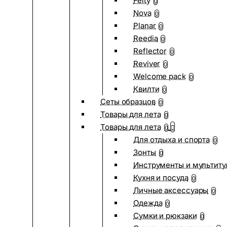
Felty
0
Nova
0
Planar
0
Reedia
0
Reflector
0
Reviver
0
Welcome pack
0
Квилти
0
Сеты образцов
0
Товары для лета
0
Товары для лета
0
Для отдыха и спорта
0
Зонты
0
Инструменты и мультиту
Кухня и посуда
0
Личные аксессуары
0
Одежда
0
Сумки и рюкзаки
0