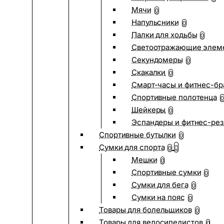
Мячи
0
Напульсники
0
Палки для ходьбы
0
Светоотражающие элем
Секундомеры
0
Скакалки
0
Смарт-часы и фитнес-бр
Спортивные полотенца
0
Шейкеры
0
Эспандеры и фитнес-рез
Спортивные бутылки
0
Сумки для спорта
0
Мешки
0
Спортивные сумки
0
Сумки для бега
0
Сумки на пояс
0
Товары для болельщиков
0
Товары для велосипедистов
0