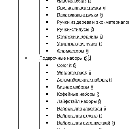
Наборы ручек
0
Оригинальные ручки
0
Пластиковые ручки
0
Ручки из дерева и эко-материало
Ручки-стилусы
0
Стержни и чернила
0
Упаковка для ручек
0
Фломастеры
0
Подарочные наборы
0
Color it
0
Welcome pack
0
Автомобильные наборы
0
Бизнес наборы
0
Кофейные наборы
0
Лайфстайл наборы
0
Наборы для алкоголя
0
Наборы для отдыха
0
Наборы для путешествий
0