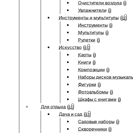
Очистители воздуха
0
Увлажнители
0
Инструменты и мультитулы
0
Инструменты
0
Мультитулы
0
Рулетки
0
Искусство
0
Карты
0
Книги
0
Композиции
0
Наборы дисков музыкал
Фигурки
0
Фотоальбомы
0
Шкафы с книгами
0
Для отдыха
0
Дача и сад
0
Садовые наборы
0
Скворечники
0