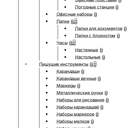
0
Погодные станции
0
Офисные наборы
0
Папки
0
Папки для документов
0
Папки с блокнотом
0
Часы
0
Настенные
0
Настольные
0
Пишущие инструменты
0
Карандаши
0
Карандаши вечные
0
Маркеры
0
Металлические ручки
0
Наборы для рисования
0
Наборы карандашей
0
Наборы маркеров
0
Наборы мелков
0