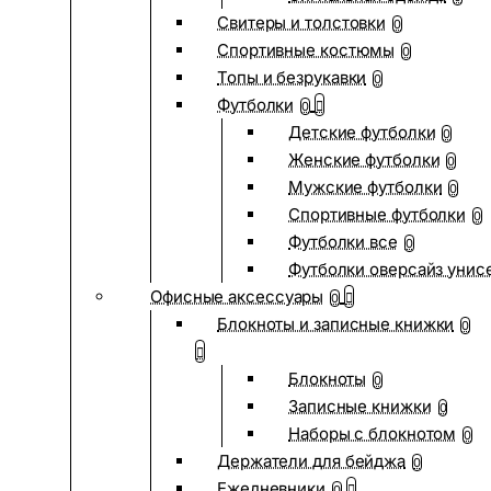
Свитеры и толстовки
0
Спортивные костюмы
0
Топы и безрукавки
0
Футболки
0
Детские футболки
0
Женские футболки
0
Мужские футболки
0
Спортивные футболки
0
Футболки все
0
Футболки оверсайз унис
Офисные аксессуары
0
Блокноты и записные книжки
0
Блокноты
0
Записные книжки
0
Наборы с блокнотом
0
Держатели для бейджа
0
Ежедневники
0