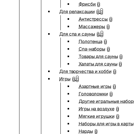
Фрисби
0
Для релаксации
0
Антистрессы
0
Массажеры
0
Для спа и сауны
0
Полотенца
0
Спа-наборы
0
Товары для сауны
0
Халаты для сауны
0
Для творчества и хобби
0
Игры
0
Азартные игры
0
Головоломки
0
Другие игральные набо
Игры на воздухе
0
Мягкие игрушки
0
Наборы для игры в карты
Нарды
0