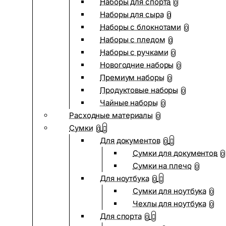
Наборы для спорта
0
Наборы для сыра
0
Наборы с блокнотами
0
Наборы с пледом
0
Наборы с ручками
0
Новогодние наборы
0
Премиум наборы
0
Продуктовые наборы
0
Чайные наборы
0
Расходные материалы
0
Сумки
0
Для документов
0
Сумки для документов
0
Сумки на плечо
0
Для ноутбука
0
Сумки для ноутбука
0
Чехлы для ноутбука
0
Для спорта
0