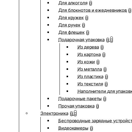
Для алкоголя
0
Для блокнотов и ежедневников
0
Для кружек
0
Для ручек
0
Для флешек
0
Подарочная упаковка
0
Из дерева
0
Из картона
0
Из кожи
0
Из металла
0
Из пластика
0
Из текстиля
0
Наполнители для упаков
Подарочные пакеты
0
Прочая упаковка
0
Электроника
0
Беспроводные зарядные устройств
Видеокамеры
0