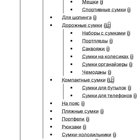
Мешки
0
Спортивные сумки
0
Для шопинга
0
Дорожные сумки
0
Наборы с сумками
0
Портпледы
0
Саквояжи
0
Сумки на колесиках
0
Сумки органайзеры
0
Чемоданы
0
Компактные сумки
0
Сумки для бутылок
0
Сумки для телефонов
0
На пояс
0
Пляжные сумки
0
Портфели
0
Рюкзаки
0
Сумки-холодильники
0