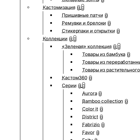
0
Кастомизация
0
Пришивные патчи
0
Ремувки и брелоки
0
Стикерпаки и открытки
0
Коллекции
0
«Зеленая» коллекция
0
Товары из бамбука
0
Товары из переработанн
Товары из растительного
Кастом360
0
Серии
0
Aurora
0
Bamboo collection
0
Color it
0
District
0
Fabrizio
0
Favor
0