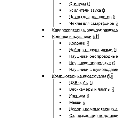
Стилусы
0
Усилители звука
0
Чехлы для планшетов
0
Чехлы для смартфонов
0
Квадрокоптеры и радиоуправляе
Колонки и наушники
0
Колонки
0
Наборы с наушниками
0
Наушники беспроводные
Наушники проводные
0
Наушники с шумоподав
Компьютерные аксессуары
0
USB-хабы
0
Веб-камеры и лампы
0
Коврики
0
Мыши
0
Наборы компьютерных а
Охлаждающие подставк