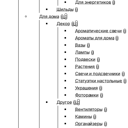
Для энергетиков
0
Шильды
0
Для дома
0
Декор
0
Ароматические свечи
0
Ароматы для дома
0
Вазы
0
Лампы
0
Подвески
0
Растения
0
Свечи и подсвечники
0
Статуэтки настольные
0
Украшения
0
Фоторамки
0
Другое
0
Вентиляторы
0
Камины
0
Органайзеры
0