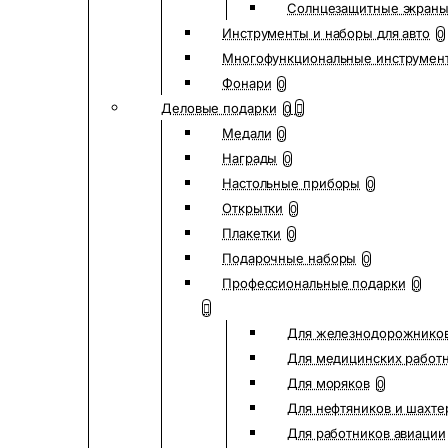
Солнцезащитные экран
Инструменты и наборы для авто
0
Многофункциональные инструмен
Фонари
0
Деловые подарки
0
Медали
0
Награды
0
Настольные приборы
0
Открытки
0
Плакетки
0
Подарочные наборы
0
Профессиональные подарки
0
Для железнодорожнико
Для медицинских работ
Для моряков
0
Для нефтяников и шахте
Для работников авиации