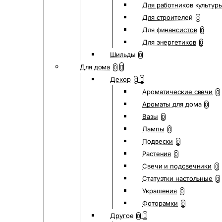
Для работников культур
Для строителей
0
Для финансистов
0
Для энергетиков
0
Шильды
0
Для дома
0
Декор
0
Ароматические свечи
0
Ароматы для дома
0
Вазы
0
Лампы
0
Подвески
0
Растения
0
Свечи и подсвечники
0
Статуэтки настольные
0
Украшения
0
Фоторамки
0
Другое
0