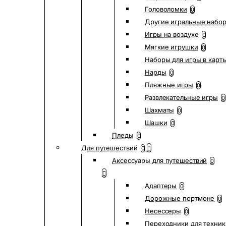
Головоломки
0
Другие игральные набо
Игры на воздухе
0
Мягкие игрушки
0
Наборы для игры в карт
Нарды
0
Пляжные игры
0
Развлекательные игры
0
Шахматы
0
Шашки
0
Пледы
0
Для путешествий
0
Аксессуары для путешествий
0
Адаптеры
0
Дорожные портмоне
0
Несессеры
0
Переходники для техник