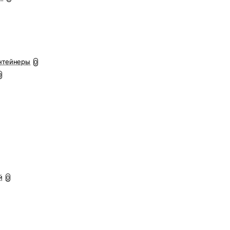
нтейнеры
0
0
й
0