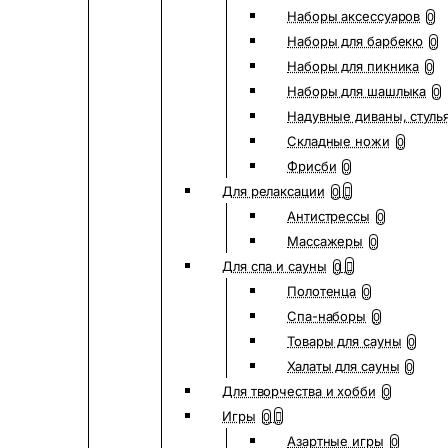
Наборы аксессуаров
0
Наборы для барбекю
0
Наборы для пикника
0
Наборы для шашлыка
0
Надувные диваны, стуль
Складные ножи
0
Фрисби
0
Для релаксации
0
Антистрессы
0
Массажеры
0
Для спа и сауны
0
Полотенца
0
Спа-наборы
0
Товары для сауны
0
Халаты для сауны
0
Для творчества и хобби
0
Игры
0
Азартные игры
0