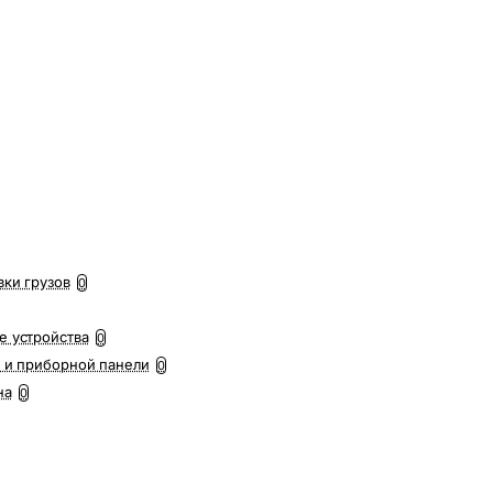
вки грузов
0
е устройства
0
 и приборной панели
0
на
0