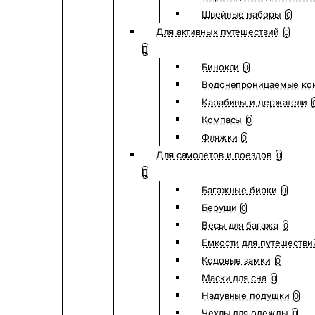
Швейные наборы
0
Для активных путешествий
0
Бинокли
0
Водонепроницаемые ко
Карабины и держатели
Компасы
0
Фляжки
0
Для самолетов и поездов
0
Багажные бирки
0
Беруши
0
Весы для багажа
0
Емкости для путешестви
Кодовые замки
0
Маски для сна
0
Надувные подушки
0
Чехлы для одежды
0