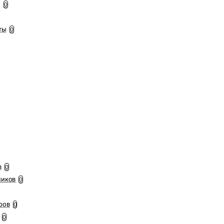
ы
0
ты
0
в
0
ников
0
ров
0
0