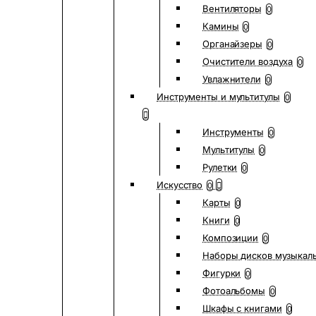
Вентиляторы
0
Камины
0
Органайзеры
0
Очистители воздуха
0
Увлажнители
0
Инструменты и мультитулы
0
Инструменты
0
Мультитулы
0
Рулетки
0
Искусство
0
Карты
0
Книги
0
Композиции
0
Наборы дисков музыкал
Фигурки
0
Фотоальбомы
0
Шкафы с книгами
0