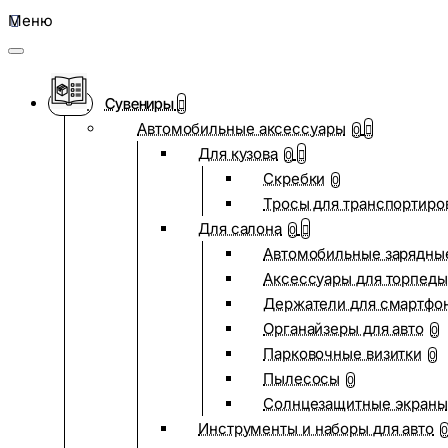
Меню
Сувениры
Автомобильные аксессуары
0
Для кузова
0
Скребки
0
Тросы для транспортиро
Для салона
0
Автомобильные зарядные
Аксессуары для торпеды
Держатели для смартфо
Органайзеры для авто
0
Парковочные визитки
0
Пылесосы
0
Солнцезащитные экраны
Инструменты и наборы для авто