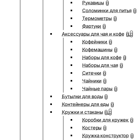
Рукавицы
0
Соломинки для питья
0
Термометры
0
Фартуки
0
Аксессуары для чая и кофе
0
Кофейники
0
Кофемашины
0
Наборы для кофе
0
Наборы для чая
0
Ситечки
0
Чайники
0
Чайные пары
0
Бутылки для воды
0
Контейнеры для еды
0
Кружки и стаканы
0
Коробки для кружек
0
Костеры
0
Кружка конструктор
0