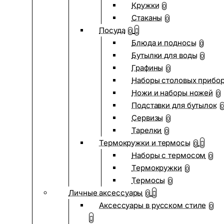
Кружки
0
Стаканы
0
Посуда
0
Блюда и подносы
0
Бутылки для воды
0
Графины
0
Наборы столовых прибо
Ножи и наборы ножей
0
Подставки для бутылок
0
Сервизы
0
Тарелки
0
Термокружки и термосы
0
Наборы с термосом
0
Термокружки
0
Термосы
0
Личные аксессуары
0
Аксессуары в русском стиле
0