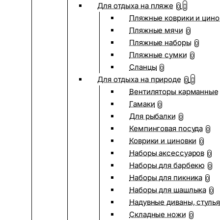
Для отдыха на пляже
0
Пляжные коврики и цино
Пляжные мячи
0
Пляжные наборы
0
Пляжные сумки
0
Сланцы
0
Для отдыха на природе
0
Вентиляторы карманные
Гамаки
0
Для рыбалки
0
Кемпинговая посуда
0
Коврики и циновки
0
Наборы аксессуаров
0
Наборы для барбекю
0
Наборы для пикника
0
Наборы для шашлыка
0
Надувные диваны, стулья
Складные ножи
0