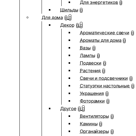
Для энергетиков
0
Шильды
0
Для дома
0
Декор
0
Ароматические свечи
0
Ароматы для дома
0
Вазы
0
Лампы
0
Подвески
0
Растения
0
Свечи и подсвечники
0
Статуэтки настольные
0
Украшения
0
Фоторамки
0
Другое
0
Вентиляторы
0
Камины
0
Органайзеры
0