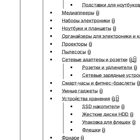
Подставки для ноутбуков
Медиаплееры
0
Наборы электроники
0
Ноутбуки и планшеты
0
Органайзеры для электроники и 
Проекторы
0
Пылесосы
0
Сетевые адаптеры и розетки
0
Розетки и удлинители
0
Сетевые зарядные устро
Смарт-часы и фитнес-браслеты
0
Умные гаджеты
0
Устройства хранения
0
SSD накопители
0
Жесткие диски HDD
0
Упаковка для флешек
0
Флешки
0
Фонари
0