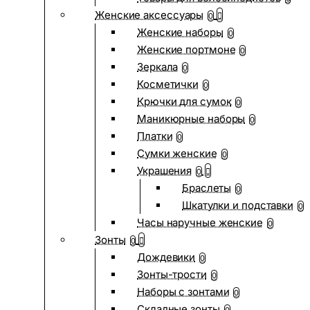
Женские аксессуары
0
Женские наборы
0
Женские портмоне
0
Зеркала
0
Косметички
0
Крючки для сумок
0
Маникюрные наборы
0
Платки
0
Сумки женские
0
Украшения
0
Браслеты
0
Шкатулки и подставки
0
Часы наручные женские
0
Зонты
0
Дождевики
0
Зонты-трости
0
Наборы с зонтами
0
Складные зонты