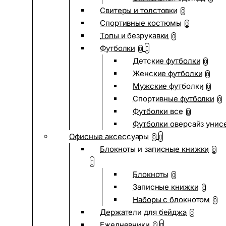
Свитеры и толстовки
0
Спортивные костюмы
0
Топы и безрукавки
0
Футболки
0
Детские футболки
0
Женские футболки
0
Мужские футболки
0
Спортивные футболки
0
Футболки все
0
Футболки оверсайз унис
Офисные аксессуары
0
Блокноты и записные книжки
0
Блокноты
0
Записные книжки
0
Наборы с блокнотом
0
Держатели для бейджа
0
Ежедневники
0