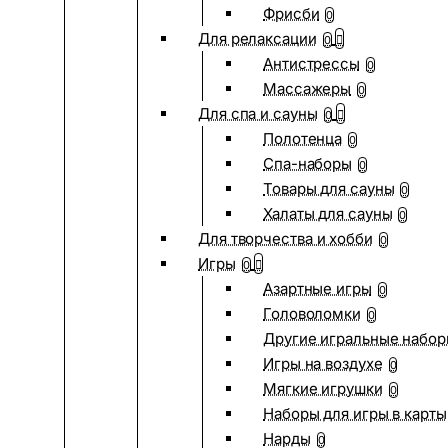
Фрисби
0
Для релаксации
0
Антистрессы
0
Массажеры
0
Для спа и сауны
0
Полотенца
0
Спа-наборы
0
Товары для сауны
0
Халаты для сауны
0
Для творчества и хобби
0
Игры
0
Азартные игры
0
Головоломки
0
Другие игральные набо
Игры на воздухе
0
Мягкие игрушки
0
Наборы для игры в карты
Нарды
0