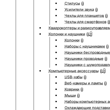
Стилусы
0
Усилители звука
0
Чехлы для планшетов
0
Чехлы для смартфонов
0
Квадрокоптеры и радиоуправляе
Колонки и наушники
0
Колонки
0
Наборы с наушниками
0
Наушники беспроводные
Наушники проводные
0
Наушники с шумоподав
Компьютерные аксессуары
0
USB-хабы
0
Веб-камеры и лампы
0
Коврики
0
Мыши
0
Наборы компьютерных а
Охлаждающие подставк