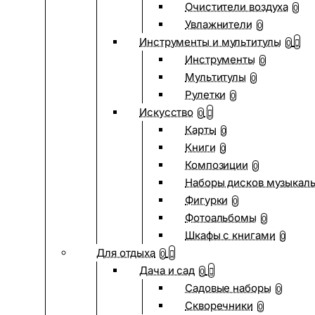
Очистители воздуха
0
Увлажнители
0
Инструменты и мультитулы
0
Инструменты
0
Мультитулы
0
Рулетки
0
Искусство
0
Карты
0
Книги
0
Композиции
0
Наборы дисков музыкал
Фигурки
0
Фотоальбомы
0
Шкафы с книгами
0
Для отдыха
0
Дача и сад
0
Садовые наборы
0
Скворечники
0