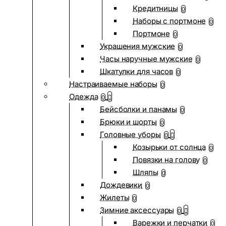
Кредитницы
0
Наборы с портмоне
0
Портмоне
0
Украшения мужские
0
Часы наручные мужские
0
Шкатулки для часов
0
Настраиваемые наборы
0
Одежда
0
Бейсболки и панамы
0
Брюки и шорты
0
Головные уборы
0
Козырьки от солнца
0
Повязки на голову
0
Шляпы
0
Дождевики
0
Жилеты
0
Зимние аксессуары
0
Варежки и перчатки
0