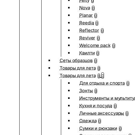
Felty
0
Nova
0
Planar
0
Reedia
0
Reflector
0
Reviver
0
Welcome pack
0
Квилти
0
Сеты образцов
0
Товары для лета
0
Товары для лета
0
Для отдыха и спорта
0
Зонты
0
Инструменты и мультиту
Кухня и посуда
0
Личные аксессуары
0
Одежда
0
Сумки и рюкзаки
0