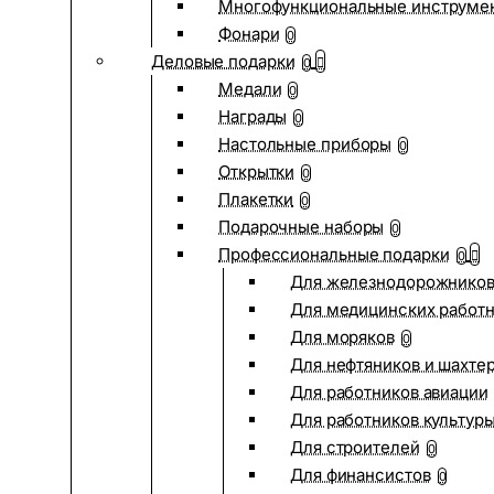
Многофункциональные инструме
Фонари
0
Деловые подарки
0
Медали
0
Награды
0
Настольные приборы
0
Открытки
0
Плакетки
0
Подарочные наборы
0
Профессиональные подарки
0
Для железнодорожнико
Для медицинских работ
Для моряков
0
Для нефтяников и шахте
Для работников авиации
Для работников культур
Для строителей
0
Для финансистов
0