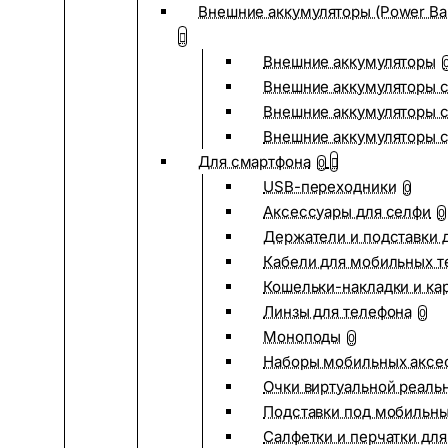
Внешние аккумуляторы (Power Ba
Внешние аккумуляторы
Внешние аккумуляторы с
Внешние аккумуляторы с
Внешние аккумуляторы 
Для смартфона
0
USB-переходники
0
Аксессуары для селфи
0
Держатели и подставки 
Кабели для мобильных т
Кошельки-накладки и ка
Линзы для телефона
0
Моноподы
0
Наборы мобильных аксе
Очки виртуальной реаль
Подставки под мобильн
Салфетки и перчатки для