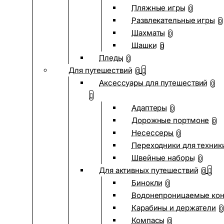
Пляжные игры
0
Развлекательные игры
0
Шахматы
0
Шашки
0
Пледы
0
Для путешествий
0
Аксессуары для путешествий
0
Адаптеры
0
Дорожные портмоне
0
Несессеры
0
Переходники для техник
Швейные наборы
0
Для активных путешествий
0
Бинокли
0
Водонепроницаемые ко
Карабины и держатели
0
Компасы
0