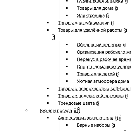
Сумки-холодильники
0
Товары для дома
0
Электроника
0
Товары для сублимации
0
Товары для удалённой работы
0
Обеденный перерыв
0
Организация рабочего м
Перекус в рабочее врем
Спорт в домашних услов
Товары для детей
0
Уютная атмосфера дома
Товары с поверхностью soft-touc
Товары с подсветкой логотипа
0
Трендовые цвета
0
Кухня и посуда
0
Аксессуары для алкоголя
0
Барные наборы
0