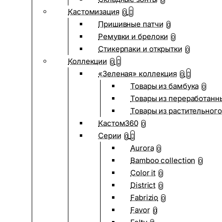
0
Кастомизация
0
Пришивные патчи
0
Ремувки и брелоки
0
Стикерпаки и открытки
0
Коллекции
0
«Зеленая» коллекция
0
Товары из бамбука
0
Товары из переработанн
Товары из растительного
Кастом360
0
Серии
0
Aurora
0
Bamboo collection
0
Color it
0
District
0
Fabrizio
0
Favor
0