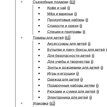
Съедобные подарки
0
Кофе и чай
0
Мёд и варенье
0
Продуктовые наборы
0
Сладости и орехи
0
Специи и приправы
0
Товары для детей
0
Аксессуары для детей
0
Бутылки и ланч-боксы для детей
Для безопасности детей
0
Для учебы и творчества
0
Зонты и дождевики для детей
0
Игры и игрушки
0
Одежда для детей
0
Подарочные наборы детям
0
Рюкзаки и сумки для детей
0
Электроника для детей
0
Упаковка
0