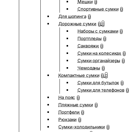
Мешки
0
Спортивные сумки
0
Для шопинга
0
Дорожные сумки
0
Наборы с сумками
0
Портпледы
0
Саквояжи
0
Сумки на колесиках
0
Сумки органайзеры
0
Чемоданы
0
Компактные сумки
0
Сумки для бутылок
0
Сумки для телефонов
0
На пояс
0
Пляжные сумки
0
Портфели
0
Рюкзаки
0
Сумки-холодильники
0