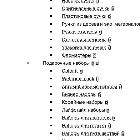
Наборы ручек
0
Оригинальные ручки
0
Пластиковые ручки
0
Ручки из дерева и эко-материало
Ручки-стилусы
0
Стержни и чернила
0
Упаковка для ручек
0
Фломастеры
0
Подарочные наборы
0
Color it
0
Welcome pack
0
Автомобильные наборы
0
Бизнес наборы
0
Кофейные наборы
0
Лайфстайл наборы
0
Наборы для алкоголя
0
Наборы для отдыха
0
Наборы для путешествий
0