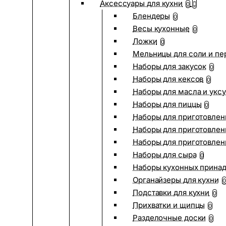
Аксессуары для кухни
0
Блендеры
0
Весы кухонные
0
Ложки
0
Мельницы для соли и пе
Наборы для закусок
0
Наборы для кексов
0
Наборы для масла и укс
Наборы для пиццы
0
Наборы для приготовлен
Наборы для приготовлен
Наборы для приготовлен
Наборы для сыра
0
Наборы кухонных прина
Органайзеры для кухни
0
Подставки для кухни
0
Прихватки и щипцы
0
Разделочные доски
0