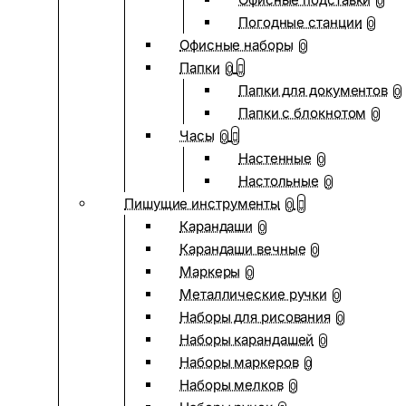
0
Погодные станции
0
Офисные наборы
0
Папки
0
Папки для документов
0
Папки с блокнотом
0
Часы
0
Настенные
0
Настольные
0
Пишущие инструменты
0
Карандаши
0
Карандаши вечные
0
Маркеры
0
Металлические ручки
0
Наборы для рисования
0
Наборы карандашей
0
Наборы маркеров
0
Наборы мелков
0