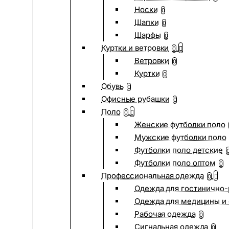
Носки
0
Шапки
0
Шарфы
0
Куртки и ветровки
0
Ветровки
0
Куртки
0
Обувь
0
Офисные рубашки
0
Поло
0
Женские футболки поло
Мужские футболки поло
Футболки поло детские
Футболки поло оптом
0
Профессиональная одежда
0
Одежда для гостинично
Одежда для медицины и 
Рабочая одежда
0
Сигнальная одежда
0