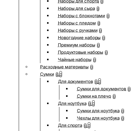
Наборы для спорта
0
Наборы для сыра
0
Наборы с блокнотами
0
Наборы с пледом
0
Наборы с ручками
0
Новогодние наборы
0
Премиум наборы
0
Продуктовые наборы
0
Чайные наборы
0
Расходные материалы
0
Сумки
0
Для документов
0
Сумки для документов
0
Сумки на плечо
0
Для ноутбука
0
Сумки для ноутбука
0
Чехлы для ноутбука
0
Для спорта
0