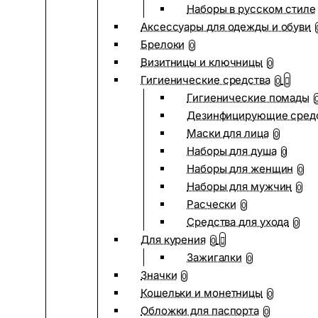
Наборы в русском стиле
Аксессуары для одежды и обуви
Брелоки
0
Визитницы и ключницы
0
Гигиенические средства
0
Гигиенические помады
Дезинфицирующие сред
Маски для лица
0
Наборы для душа
0
Наборы для женщин
0
Наборы для мужчин
0
Расчески
0
Средства для ухода
0
Для курения
0
Зажигалки
0
Значки
0
Кошельки и монетницы
0
Обложки для паспорта
0