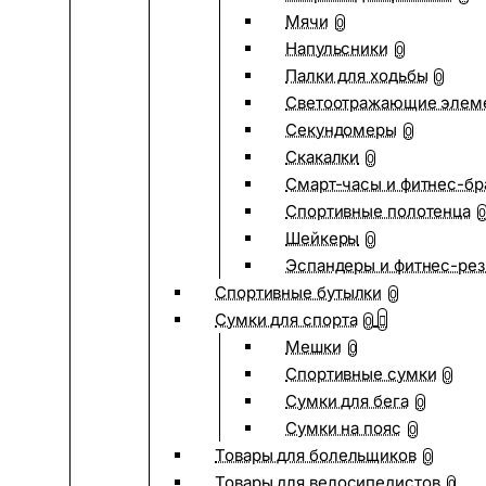
Мячи
0
Напульсники
0
Палки для ходьбы
0
Светоотражающие элем
Секундомеры
0
Скакалки
0
Смарт-часы и фитнес-бр
Спортивные полотенца
0
Шейкеры
0
Эспандеры и фитнес-рез
Спортивные бутылки
0
Сумки для спорта
0
Мешки
0
Спортивные сумки
0
Сумки для бега
0
Сумки на пояс
0
Товары для болельщиков
0
Товары для велосипедистов
0