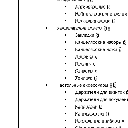
Датированные
0
Наборы с ежедневником
Недатированные
0
Канцелярские товары
0
Закладки
0
Канцелярские наборы
0
Канцелярские ножи
0
Линейки
0
Пеналы
0
Стикеры
0
Точилки
0
Настольные аксессуары
0
Держатели для визиток
Держатели для докумен
Календари
0
Калькуляторы
0
Настольные приборы
0
Офисные подставки