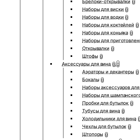
Брелоки-открывалки
0
Наборы для виски
0
Наборы для водки
0
Наборы для коктейлей
0
Наборы для коньяка
0
Наборы для приготовлен
Открывалки
0
Штофы
0
Аксессуары для вина
0
Аэраторы и декантеры
0
Бокалы
0
Наборы аксессуаров для
Наборы для шампанског
Пробки для бутылок
0
Тубусы для вина
0
Холодильники для вина
Чехлы для бутылок
0
Штопоры
0