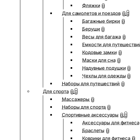
Фляжки
0
Для самолетов и поездов
0
Багажные бирки
0
Беруши
0
Весы для багажа
0
Емкости для путешестви
Кодовые замки
0
Маски для сна
0
Надувные подушки
0
Чехлы для одежды
0
Наборы для путешествий
0
Для спорта
0
Массажеры
0
Наборы для спорта
0
Спортивные аксессуары
0
Аксессуары для фитнеса
Браслеты
0
Коврики для фитнеса
0