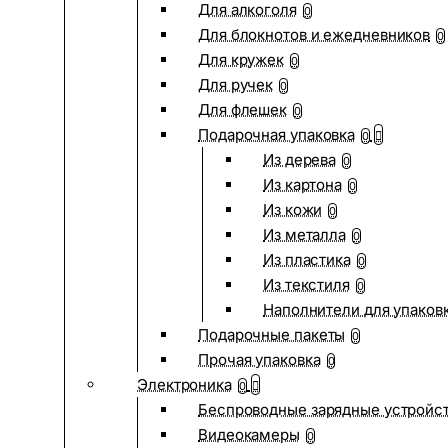
Для алкоголя
0
Для блокнотов и ежедневников
0
Для кружек
0
Для ручек
0
Для флешек
0
Подарочная упаковка
0
Из дерева
0
Из картона
0
Из кожи
0
Из металла
0
Из пластика
0
Из текстиля
0
Наполнители для упаков
Подарочные пакеты
0
Прочая упаковка
0
Электроника
0
Беспроводные зарядные устройств
Видеокамеры
0