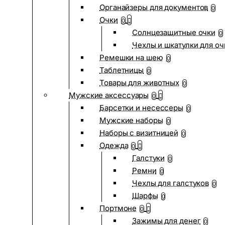
Органайзеры для документов
0
Очки
0
Солнцезащитные очки
0
Чехлы и шкатулки для оч
Ремешки на шею
0
Таблетницы
0
Товары для животных
0
Мужские аксессуары
0
Барсетки и несессеры
0
Мужские наборы
0
Наборы с визитницей
0
Одежда
0
Галстуки
0
Ремни
0
Чехлы для галстуков
0
Шарфы
0
Портмоне
0
Зажимы для денег
0