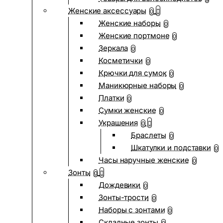
Женские аксессуары
0
Женские наборы
0
Женские портмоне
0
Зеркала
0
Косметички
0
Крючки для сумок
0
Маникюрные наборы
0
Платки
0
Сумки женские
0
Украшения
0
Браслеты
0
Шкатулки и подставки
0
Часы наручные женские
0
Зонты
0
Дождевики
0
Зонты-трости
0
Наборы с зонтами
0
Складные зонты