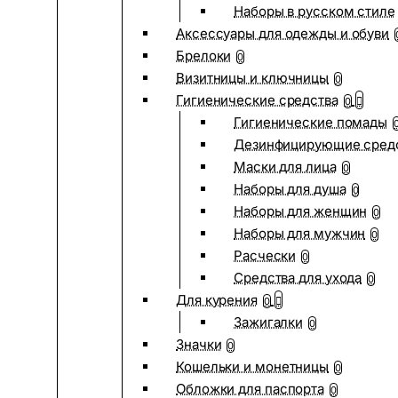
Наборы в русском стиле
Аксессуары для одежды и обуви
Брелоки
0
Визитницы и ключницы
0
Гигиенические средства
0
Гигиенические помады
Дезинфицирующие сред
Маски для лица
0
Наборы для душа
0
Наборы для женщин
0
Наборы для мужчин
0
Расчески
0
Средства для ухода
0
Для курения
0
Зажигалки
0
Значки
0
Кошельки и монетницы
0
Обложки для паспорта
0