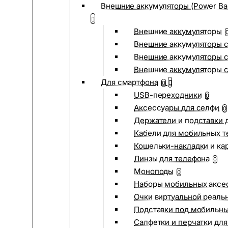
Внешние аккумуляторы (Power Ba
Внешние аккумуляторы
Внешние аккумуляторы с
Внешние аккумуляторы с
Внешние аккумуляторы 
Для смартфона
0
USB-переходники
0
Аксессуары для селфи
0
Держатели и подставки 
Кабели для мобильных т
Кошельки-накладки и ка
Линзы для телефона
0
Моноподы
0
Наборы мобильных аксе
Очки виртуальной реаль
Подставки под мобильн
Салфетки и перчатки для