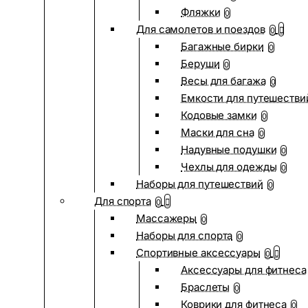
Фляжки
0
Для самолетов и поездов
0
Багажные бирки
0
Беруши
0
Весы для багажа
0
Емкости для путешестви
Кодовые замки
0
Маски для сна
0
Надувные подушки
0
Чехлы для одежды
0
Наборы для путешествий
0
Для спорта
0
Массажеры
0
Наборы для спорта
0
Спортивные аксессуары
0
Аксессуары для фитнеса
Браслеты
0
Коврики для фитнеса
0