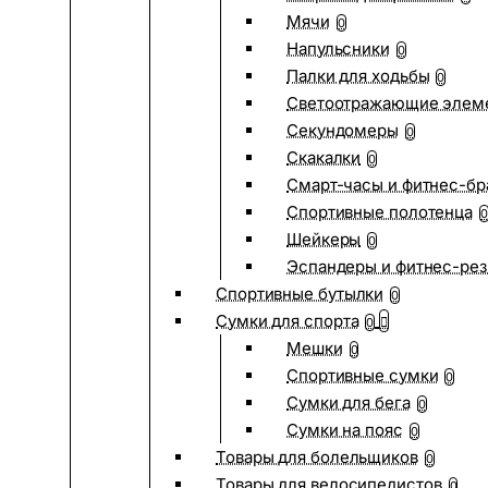
Мячи
0
Напульсники
0
Палки для ходьбы
0
Светоотражающие элем
Секундомеры
0
Скакалки
0
Смарт-часы и фитнес-бр
Спортивные полотенца
0
Шейкеры
0
Эспандеры и фитнес-рез
Спортивные бутылки
0
Сумки для спорта
0
Мешки
0
Спортивные сумки
0
Сумки для бега
0
Сумки на пояс
0
Товары для болельщиков
0
Товары для велосипедистов
0