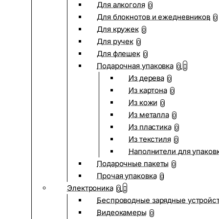
Для алкоголя
0
Для блокнотов и ежедневников
0
Для кружек
0
Для ручек
0
Для флешек
0
Подарочная упаковка
0
Из дерева
0
Из картона
0
Из кожи
0
Из металла
0
Из пластика
0
Из текстиля
0
Наполнители для упаков
Подарочные пакеты
0
Прочая упаковка
0
Электроника
0
Беспроводные зарядные устройств
Видеокамеры
0