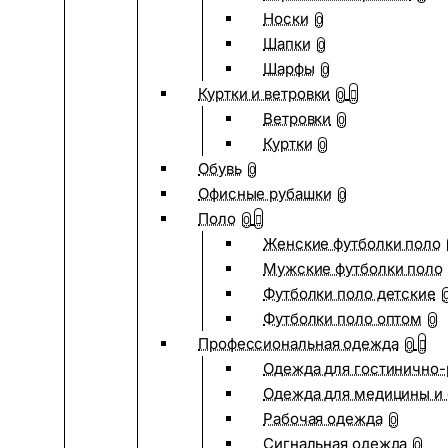
Носки
0
Шапки
0
Шарфы
0
Куртки и ветровки
0
Ветровки
0
Куртки
0
Обувь
0
Офисные рубашки
0
Поло
0
Женские футболки поло
Мужские футболки поло
Футболки поло детские
Футболки поло оптом
0
Профессиональная одежда
0
Одежда для гостинично
Одежда для медицины и 
Рабочая одежда
0
Сигнальная одежда
0