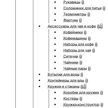
Рукавицы
0
Соломинки для питья
0
Термометры
0
Фартуки
0
Аксессуары для чая и кофе
0
Кофейники
0
Кофемашины
0
Наборы для кофе
0
Наборы для чая
0
Ситечки
0
Чайники
0
Чайные пары
0
Бутылки для воды
0
Контейнеры для еды
0
Кружки и стаканы
0
Коробки для кружек
0
Костеры
0
Кружка конструктор
0