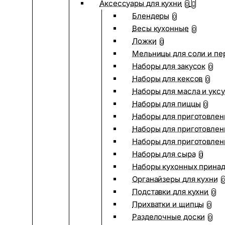
Аксессуары для кухни
0
Блендеры
0
Весы кухонные
0
Ложки
0
Мельницы для соли и пе
Наборы для закусок
0
Наборы для кексов
0
Наборы для масла и укс
Наборы для пиццы
0
Наборы для приготовлен
Наборы для приготовлен
Наборы для приготовлен
Наборы для сыра
0
Наборы кухонных прина
Органайзеры для кухни
0
Подставки для кухни
0
Прихватки и щипцы
0
Разделочные доски
0