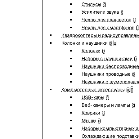
Стилусы
0
Усилители звука
0
Чехлы для планшетов
0
Чехлы для смартфонов
0
Квадрокоптеры и радиоуправляе
Колонки и наушники
0
Колонки
0
Наборы с наушниками
0
Наушники беспроводные
Наушники проводные
0
Наушники с шумоподав
Компьютерные аксессуары
0
USB-хабы
0
Веб-камеры и лампы
0
Коврики
0
Мыши
0
Наборы компьютерных а
Охлаждающие подставк