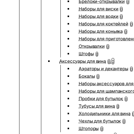
Брелоки-открывалки
0
Наборы для виски
0
Наборы для водки
0
Наборы для коктейлей
0
Наборы для коньяка
0
Наборы для приготовлен
Открывалки
0
Штофы
0
Аксессуары для вина
0
Аэраторы и декантеры
0
Бокалы
0
Наборы аксессуаров для
Наборы для шампанског
Пробки для бутылок
0
Тубусы для вина
0
Холодильники для вина
Чехлы для бутылок
0
Штопоры
0