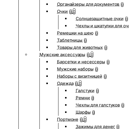
Органайзеры для документов
0
Очки
0
Солнцезащитные очки
0
Чехлы и шкатулки для оч
Ремешки на шею
0
Таблетницы
0
Товары для животных
0
Мужские аксессуары
0
Барсетки и несессеры
0
Мужские наборы
0
Наборы с визитницей
0
Одежда
0
Галстуки
0
Ремни
0
Чехлы для галстуков
0
Шарфы
0
Портмоне
0
Зажимы для денег
0