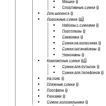
Мешки
0
Спортивные сумки
0
Для шопинга
0
Дорожные сумки
0
Наборы с сумками
0
Портпледы
0
Саквояжи
0
Сумки на колесиках
0
Сумки органайзеры
0
Чемоданы
0
Компактные сумки
0
Сумки для бутылок
0
Сумки для телефонов
0
На пояс
0
Пляжные сумки
0
Портфели
0
Рюкзаки
0
Сумки-холодильники
0