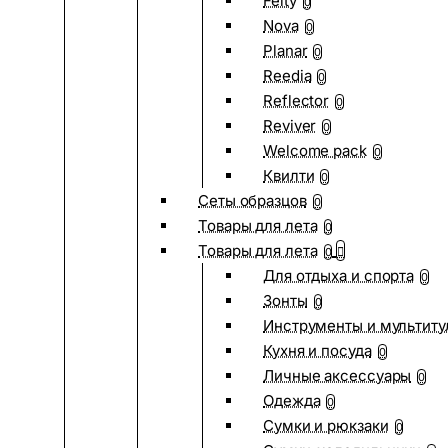
Felty
0
Nova
0
Planar
0
Reedia
0
Reflector
0
Reviver
0
Welcome pack
0
Квилти
0
Сеты образцов
0
Товары для лета
0
Товары для лета
0
Для отдыха и спорта
0
Зонты
0
Инструменты и мультиту
Кухня и посуда
0
Личные аксессуары
0
Одежда
0
Сумки и рюкзаки
0