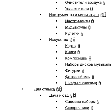
Очистители воздуха
0
Увлажнители
0
Инструменты и мультитулы
0
Инструменты
0
Мультитулы
0
Рулетки
0
Искусство
0
Карты
0
Книги
0
Композиции
0
Наборы дисков музыкал
Фигурки
0
Фотоальбомы
0
Шкафы с книгами
0
Для отдыха
0
Дача и сад
0
Садовые наборы
0
Скворечники
0