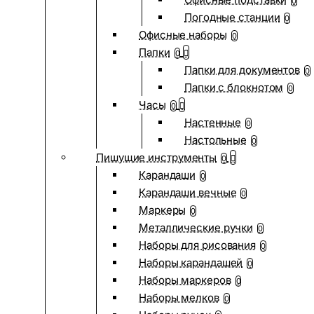
0
Погодные станции
0
Офисные наборы
0
Папки
0
Папки для документов
0
Папки с блокнотом
0
Часы
0
Настенные
0
Настольные
0
Пишущие инструменты
0
Карандаши
0
Карандаши вечные
0
Маркеры
0
Металлические ручки
0
Наборы для рисования
0
Наборы карандашей
0
Наборы маркеров
0
Наборы мелков
0