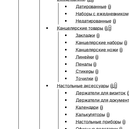
Датированные
0
Наборы с ежедневником
Недатированные
0
Канцелярские товары
0
Закладки
0
Канцелярские наборы
0
Канцелярские ножи
0
Линейки
0
Пеналы
0
Стикеры
0
Точилки
0
Настольные аксессуары
0
Держатели для визиток
Держатели для докумен
Календари
0
Калькуляторы
0
Настольные приборы
0
Офисные подставки