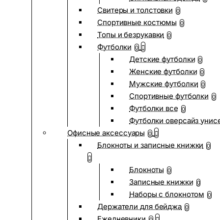
Свитеры и толстовки
0
Спортивные костюмы
0
Топы и безрукавки
0
Футболки
0
Детские футболки
0
Женские футболки
0
Мужские футболки
0
Спортивные футболки
0
Футболки все
0
Футболки оверсайз унис
Офисные аксессуары
0
Блокноты и записные книжки
0
Блокноты
0
Записные книжки
0
Наборы с блокнотом
0
Держатели для бейджа
0
Ежедневники
0