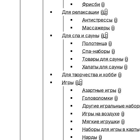
Фрисби
0
Для релаксации
0
Антистрессы
0
Массажеры
0
Для спа и сауны
0
Полотенца
0
Спа-наборы
0
Товары для сауны
0
Халаты для сауны
0
Для творчества и хобби
0
Игры
0
Азартные игры
0
Головоломки
0
Другие игральные набо
Игры на воздухе
0
Мягкие игрушки
0
Наборы для игры в карты
Нарды
0