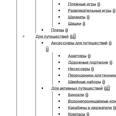
Пляжные игры
0
Развлекательные игры
0
Шахматы
0
Шашки
0
Пледы
0
Для путешествий
0
Аксессуары для путешествий
0
Адаптеры
0
Дорожные портмоне
0
Несессеры
0
Переходники для техник
Швейные наборы
0
Для активных путешествий
0
Бинокли
0
Водонепроницаемые ко
Карабины и держатели
0
Компасы
0