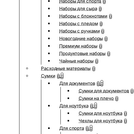
Наборы для спорта
0
Наборы для сыра
0
Наборы с блокнотами
0
Наборы с пледом
0
Наборы с ручками
0
Новогодние наборы
0
Премиум наборы
0
Продуктовые наборы
0
Чайные наборы
0
Расходные материалы
0
Сумки
0
Для документов
0
Сумки для документов
0
Сумки на плечо
0
Для ноутбука
0
Сумки для ноутбука
0
Чехлы для ноутбука
0
Для спорта
0