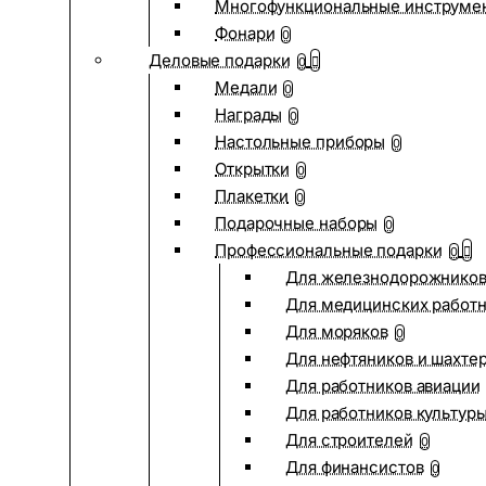
Многофункциональные инструме
Фонари
0
Деловые подарки
0
Медали
0
Награды
0
Настольные приборы
0
Открытки
0
Плакетки
0
Подарочные наборы
0
Профессиональные подарки
0
Для железнодорожнико
Для медицинских работ
Для моряков
0
Для нефтяников и шахте
Для работников авиации
Для работников культур
Для строителей
0
Для финансистов
0