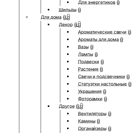
Для энергетиков
0
Шильды
0
Для дома
0
Декор
0
Ароматические свечи
0
Ароматы для дома
0
Вазы
0
Лампы
0
Подвески
0
Растения
0
Свечи и подсвечники
0
Статуэтки настольные
0
Украшения
0
Фоторамки
0
Другое
0
Вентиляторы
0
Камины
0
Органайзеры
0