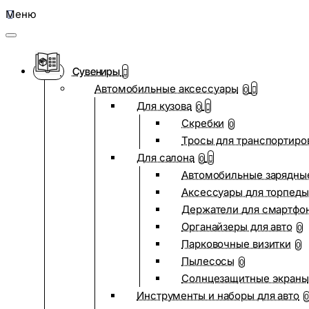
Меню
Сувениры
Автомобильные аксессуары
0
Для кузова
0
Скребки
0
Тросы для транспортиро
Для салона
0
Автомобильные зарядные
Аксессуары для торпеды
Держатели для смартфо
Органайзеры для авто
0
Парковочные визитки
0
Пылесосы
0
Солнцезащитные экраны
Инструменты и наборы для авто