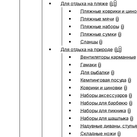
Для отдыха на пляже
0
Пляжные коврики и цино
Пляжные мячи
0
Пляжные наборы
0
Пляжные сумки
0
Сланцы
0
Для отдыха на природе
0
Вентиляторы карманные
Гамаки
0
Для рыбалки
0
Кемпинговая посуда
0
Коврики и циновки
0
Наборы аксессуаров
0
Наборы для барбекю
0
Наборы для пикника
0
Наборы для шашлыка
0
Надувные диваны, стулья
Складные ножи
0