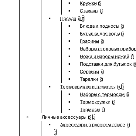
Кружки
0
Стаканы
0
Посуда
0
Блюда и подносы
0
Бутылки для воды
0
Графины
0
Наборы столовых прибо
Ножи и наборы ножей
0
Подставки для бутылок
0
Сервизы
0
Тарелки
0
Термокружки и термосы
0
Наборы с термосом
0
Термокружки
0
Термосы
0
Личные аксессуары
0
Аксессуары в русском стиле
0