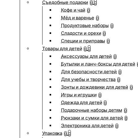
Съедобные подарки
0
Кофе и чай
0
Мёд и варенье
0
Продуктовые наборы
0
Сладости и орехи
0
Специи и приправы
0
Товары для детей
0
Аксессуары для детей
0
Бутылки и ланч-боксы для детей
Для безопасности детей
0
Для учебы и творчества
0
Зонты и дождевики для детей
0
Игры и игрушки
0
Одежда для детей
0
Подарочные наборы детям
0
Рюкзаки и сумки для детей
0
Электроника для детей
0
Упаковка
0