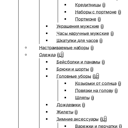
Кредитницы
0
Наборы с портмоне
0
Портмоне
0
Украшения мужские
0
Часы наручные мужские
0
Шкатулки для часов
0
Настраиваемые наборы
0
Одежда
0
Бейсболки и панамы
0
Брюки и шорты
0
Головные уборы
0
Козырьки от солнца
0
Повязки на голову
0
Шляпы
0
Дождевики
0
Жилеты
0
Зимние аксессуары
0
Варежки и перчатки
0