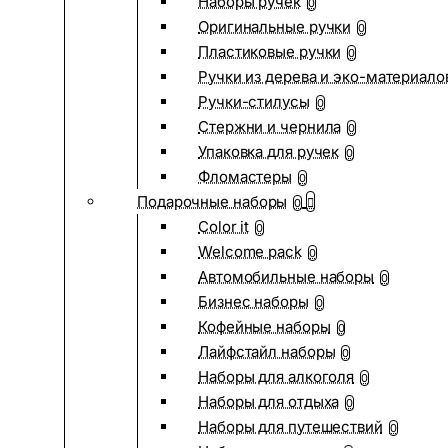
Наборы ручек
0
Оригинальные ручки
0
Пластиковые ручки
0
Ручки из дерева и эко-материало
Ручки-стилусы
0
Стержни и чернила
0
Упаковка для ручек
0
Фломастеры
0
Подарочные наборы
0
Color it
0
Welcome pack
0
Автомобильные наборы
0
Бизнес наборы
0
Кофейные наборы
0
Лайфстайл наборы
0
Наборы для алкоголя
0
Наборы для отдыха
0
Наборы для путешествий
0