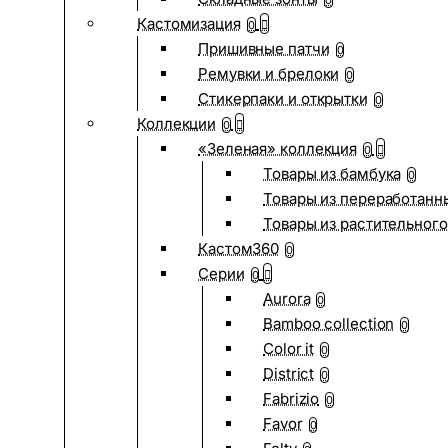
0
Кастомизация
0
Пришивные патчи
0
Ремувки и брелоки
0
Стикерпаки и открытки
0
Коллекции
0
«Зеленая» коллекция
0
Товары из бамбука
0
Товары из переработанн
Товары из растительного
Кастом360
0
Серии
0
Aurora
0
Bamboo collection
0
Color it
0
District
0
Fabrizio
0
Favor
0