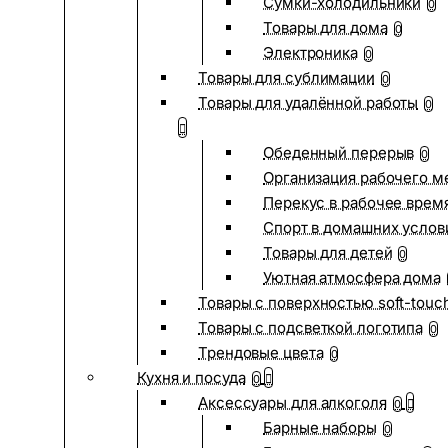
Сумки-холодильники
0
Товары для дома
0
Электроника
0
Товары для сублимации
0
Товары для удалённой работы
0
Обеденный перерыв
0
Организация рабочего м
Перекус в рабочее врем
Спорт в домашних услов
Товары для детей
0
Уютная атмосфера дома
Товары с поверхностью soft-touc
Товары с подсветкой логотипа
0
Трендовые цвета
0
Кухня и посуда
0
Аксессуары для алкоголя
0
Барные наборы
0