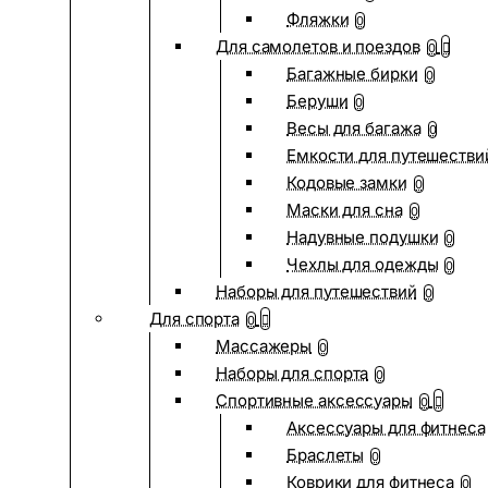
Фляжки
0
Для самолетов и поездов
0
Багажные бирки
0
Беруши
0
Весы для багажа
0
Емкости для путешестви
Кодовые замки
0
Маски для сна
0
Надувные подушки
0
Чехлы для одежды
0
Наборы для путешествий
0
Для спорта
0
Массажеры
0
Наборы для спорта
0
Спортивные аксессуары
0
Аксессуары для фитнеса
Браслеты
0
Коврики для фитнеса
0