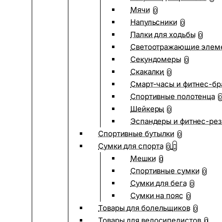
Мячи
0
Напульсники
0
Палки для ходьбы
0
Светоотражающие элем
Секундомеры
0
Скакалки
0
Смарт-часы и фитнес-бр
Спортивные полотенца
0
Шейкеры
0
Эспандеры и фитнес-рез
Спортивные бутылки
0
Сумки для спорта
0
Мешки
0
Спортивные сумки
0
Сумки для бега
0
Сумки на пояс
0
Товары для болельщиков
0
Товары для велосипедистов
0