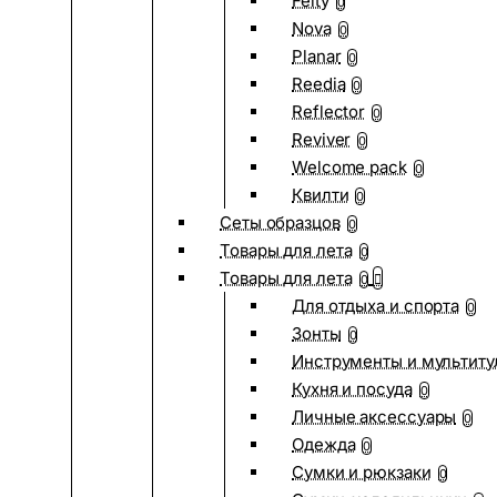
Felty
0
Nova
0
Planar
0
Reedia
0
Reflector
0
Reviver
0
Welcome pack
0
Квилти
0
Сеты образцов
0
Товары для лета
0
Товары для лета
0
Для отдыха и спорта
0
Зонты
0
Инструменты и мультиту
Кухня и посуда
0
Личные аксессуары
0
Одежда
0
Сумки и рюкзаки
0