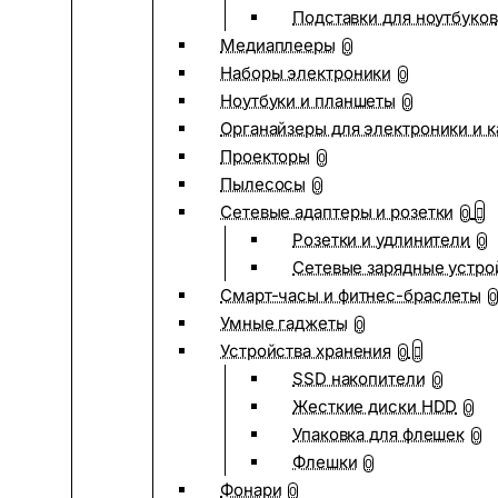
Подставки для ноутбуков
Медиаплееры
0
Наборы электроники
0
Ноутбуки и планшеты
0
Органайзеры для электроники и 
Проекторы
0
Пылесосы
0
Сетевые адаптеры и розетки
0
Розетки и удлинители
0
Сетевые зарядные устро
Смарт-часы и фитнес-браслеты
0
Умные гаджеты
0
Устройства хранения
0
SSD накопители
0
Жесткие диски HDD
0
Упаковка для флешек
0
Флешки
0
Фонари
0