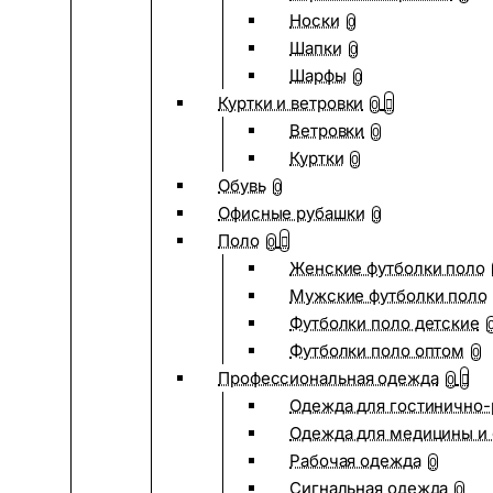
Носки
0
Шапки
0
Шарфы
0
Куртки и ветровки
0
Ветровки
0
Куртки
0
Обувь
0
Офисные рубашки
0
Поло
0
Женские футболки поло
Мужские футболки поло
Футболки поло детские
Футболки поло оптом
0
Профессиональная одежда
0
Одежда для гостинично
Одежда для медицины и 
Рабочая одежда
0
Сигнальная одежда
0