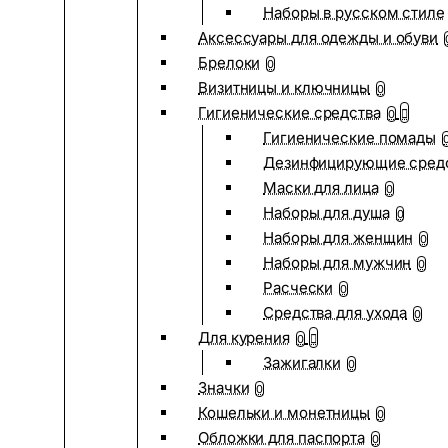
Наборы в русском стиле
Аксессуары для одежды и обуви
Брелоки
0
Визитницы и ключницы
0
Гигиенические средства
0
Гигиенические помады
Дезинфицирующие сред
Маски для лица
0
Наборы для душа
0
Наборы для женщин
0
Наборы для мужчин
0
Расчески
0
Средства для ухода
0
Для курения
0
Зажигалки
0
Значки
0
Кошельки и монетницы
0
Обложки для паспорта
0