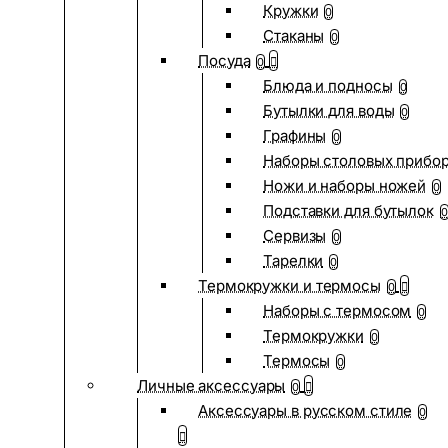
Кружки
0
Стаканы
0
Посуда
0
Блюда и подносы
0
Бутылки для воды
0
Графины
0
Наборы столовых прибо
Ножи и наборы ножей
0
Подставки для бутылок
0
Сервизы
0
Тарелки
0
Термокружки и термосы
0
Наборы с термосом
0
Термокружки
0
Термосы
0
Личные аксессуары
0
Аксессуары в русском стиле
0