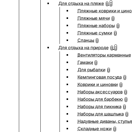
Для отдыха на пляже
0
Пляжные коврики и цино
Пляжные мячи
0
Пляжные наборы
0
Пляжные сумки
0
Сланцы
0
Для отдыха на природе
0
Вентиляторы карманные
Гамаки
0
Для рыбалки
0
Кемпинговая посуда
0
Коврики и циновки
0
Наборы аксессуаров
0
Наборы для барбекю
0
Наборы для пикника
0
Наборы для шашлыка
0
Надувные диваны, стулья
Складные ножи
0