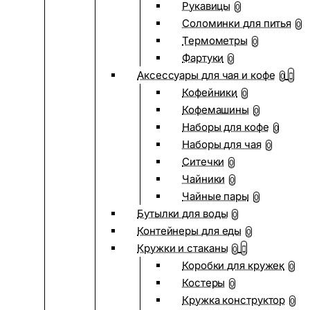
Рукавицы
0
Соломинки для питья
0
Термометры
0
Фартуки
0
Аксессуары для чая и кофе
0
Кофейники
0
Кофемашины
0
Наборы для кофе
0
Наборы для чая
0
Ситечки
0
Чайники
0
Чайные пары
0
Бутылки для воды
0
Контейнеры для еды
0
Кружки и стаканы
0
Коробки для кружек
0
Костеры
0
Кружка конструктор
0