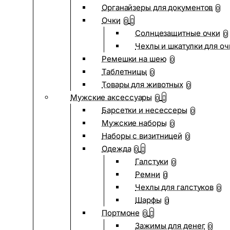
Органайзеры для документов
0
Очки
0
Солнцезащитные очки
0
Чехлы и шкатулки для оч
Ремешки на шею
0
Таблетницы
0
Товары для животных
0
Мужские аксессуары
0
Барсетки и несессеры
0
Мужские наборы
0
Наборы с визитницей
0
Одежда
0
Галстуки
0
Ремни
0
Чехлы для галстуков
0
Шарфы
0
Портмоне
0
Зажимы для денег
0