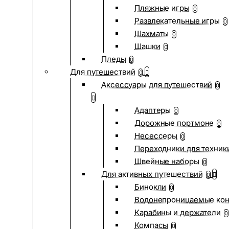
Пляжные игры
0
Развлекательные игры
0
Шахматы
0
Шашки
0
Пледы
0
Для путешествий
0
Аксессуары для путешествий
0
Адаптеры
0
Дорожные портмоне
0
Несессеры
0
Переходники для техник
Швейные наборы
0
Для активных путешествий
0
Бинокли
0
Водонепроницаемые ко
Карабины и держатели
0
Компасы
0