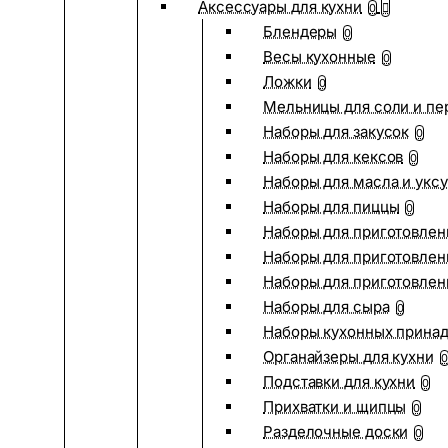
Аксессуары для кухни
0
Блендеры
0
Весы кухонные
0
Ложки
0
Мельницы для соли и пе
Наборы для закусок
0
Наборы для кексов
0
Наборы для масла и укс
Наборы для пиццы
0
Наборы для приготовлен
Наборы для приготовлен
Наборы для приготовлен
Наборы для сыра
0
Наборы кухонных прина
Органайзеры для кухни
0
Подставки для кухни
0
Прихватки и щипцы
0
Разделочные доски
0