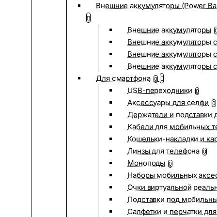
Внешние аккумуляторы (Power Ba
Внешние аккумуляторы
Внешние аккумуляторы с
Внешние аккумуляторы с
Внешние аккумуляторы 
Для смартфона
0
USB-переходники
0
Аксессуары для селфи
0
Держатели и подставки 
Кабели для мобильных т
Кошельки-накладки и ка
Линзы для телефона
0
Моноподы
0
Наборы мобильных аксе
Очки виртуальной реаль
Подставки под мобильн
Салфетки и перчатки для