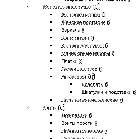
Женские аксессуары
0
Женские наборы
0
Женские портмоне
0
Зеркала
0
Косметички
0
Крючки для сумок
0
Маникюрные наборы
0
Платки
0
Сумки женские
0
Украшения
0
Браслеты
0
Шкатулки и подставки
0
Часы наручные женские
0
Зонты
0
Дождевики
0
Зонты-трости
0
Наборы с зонтами
0
Складные зонты