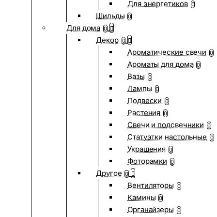
Для энергетиков
0
Шильды
0
Для дома
0
Декор
0
Ароматические свечи
0
Ароматы для дома
0
Вазы
0
Лампы
0
Подвески
0
Растения
0
Свечи и подсвечники
0
Статуэтки настольные
0
Украшения
0
Фоторамки
0
Другое
0
Вентиляторы
0
Камины
0
Органайзеры
0