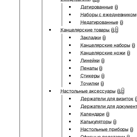
Датированные
0
Наборы с ежедневником
Недатированные
0
Канцелярские товары
0
Закладки
0
Канцелярские наборы
0
Канцелярские ножи
0
Линейки
0
Пеналы
0
Стикеры
0
Точилки
0
Настольные аксессуары
0
Держатели для визиток
Держатели для докумен
Календари
0
Калькуляторы
0
Настольные приборы
0
Офисные подставки