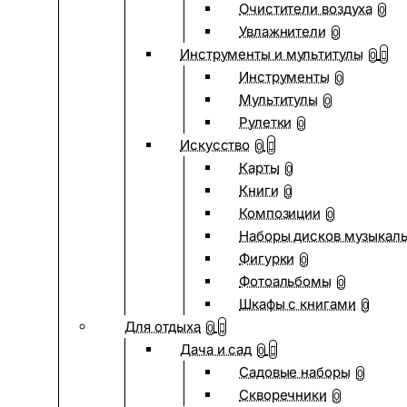
Очистители воздуха
0
Увлажнители
0
Инструменты и мультитулы
0
Инструменты
0
Мультитулы
0
Рулетки
0
Искусство
0
Карты
0
Книги
0
Композиции
0
Наборы дисков музыкал
Фигурки
0
Фотоальбомы
0
Шкафы с книгами
0
Для отдыха
0
Дача и сад
0
Садовые наборы
0
Скворечники
0