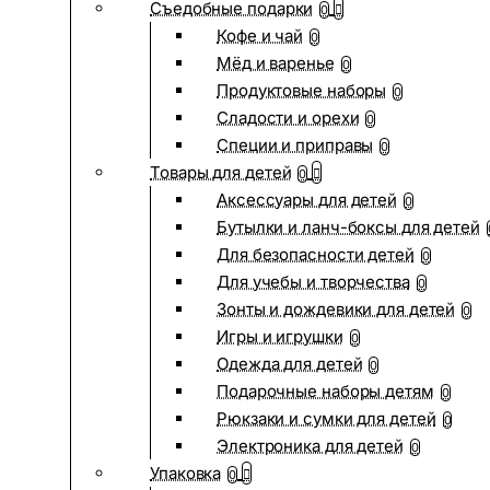
Съедобные подарки
0
Кофе и чай
0
Мёд и варенье
0
Продуктовые наборы
0
Сладости и орехи
0
Специи и приправы
0
Товары для детей
0
Аксессуары для детей
0
Бутылки и ланч-боксы для детей
Для безопасности детей
0
Для учебы и творчества
0
Зонты и дождевики для детей
0
Игры и игрушки
0
Одежда для детей
0
Подарочные наборы детям
0
Рюкзаки и сумки для детей
0
Электроника для детей
0
Упаковка
0