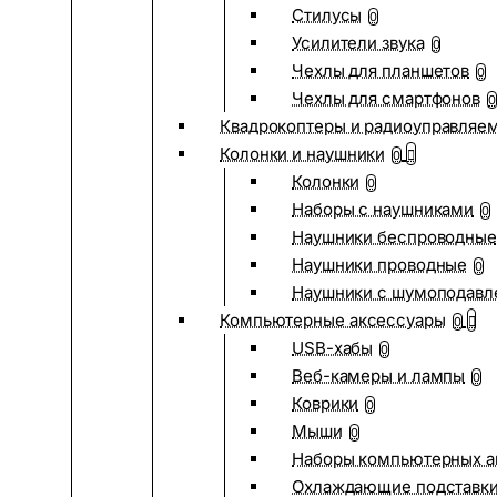
Стилусы
0
Усилители звука
0
Чехлы для планшетов
0
Чехлы для смартфонов
0
Квадрокоптеры и радиоуправляе
Колонки и наушники
0
Колонки
0
Наборы с наушниками
0
Наушники беспроводные
Наушники проводные
0
Наушники с шумоподав
Компьютерные аксессуары
0
USB-хабы
0
Веб-камеры и лампы
0
Коврики
0
Мыши
0
Наборы компьютерных а
Охлаждающие подставк