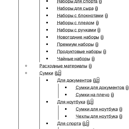
Наборы для спорта
0
Наборы для сыра
0
Наборы с блокнотами
0
Наборы с пледом
0
Наборы с ручками
0
Новогодние наборы
0
Премиум наборы
0
Продуктовые наборы
0
Чайные наборы
0
Расходные материалы
0
Сумки
0
Для документов
0
Сумки для документов
0
Сумки на плечо
0
Для ноутбука
0
Сумки для ноутбука
0
Чехлы для ноутбука
0
Для спорта
0