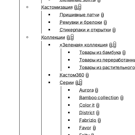
0
Кастомизация
0
Пришивные патчи
0
Ремувки и брелоки
0
Стикерпаки и открытки
0
Коллекции
0
«Зеленая» коллекция
0
Товары из бамбука
0
Товары из переработанн
Товары из растительного
Кастом360
0
Серии
0
Aurora
0
Bamboo collection
0
Color it
0
District
0
Fabrizio
0
Favor
0