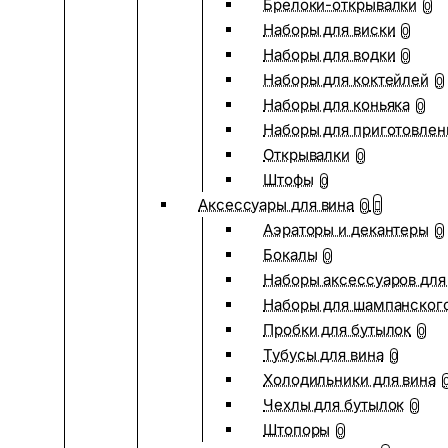
Брелоки-открывалки
0
Наборы для виски
0
Наборы для водки
0
Наборы для коктейлей
0
Наборы для коньяка
0
Наборы для приготовлен
Открывалки
0
Штофы
0
Аксессуары для вина
0
Аэраторы и декантеры
0
Бокалы
0
Наборы аксессуаров для
Наборы для шампанског
Пробки для бутылок
0
Тубусы для вина
0
Холодильники для вина
Чехлы для бутылок
0
Штопоры
0