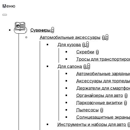
Меню
Сувениры
Автомобильные аксессуары
0
Для кузова
0
Скребки
0
Тросы для транспортиро
Для салона
0
Автомобильные зарядные
Аксессуары для торпеды
Держатели для смартфо
Органайзеры для авто
0
Парковочные визитки
0
Пылесосы
0
Солнцезащитные экраны
Инструменты и наборы для авто