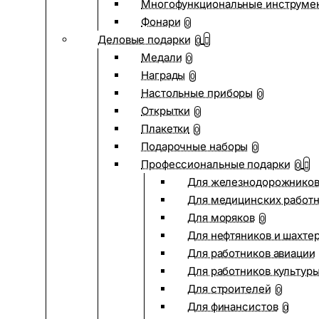
Многофункциональные инструме
Фонари
0
Деловые подарки
0
Медали
0
Награды
0
Настольные приборы
0
Открытки
0
Плакетки
0
Подарочные наборы
0
Профессиональные подарки
0
Для железнодорожнико
Для медицинских работ
Для моряков
0
Для нефтяников и шахте
Для работников авиации
Для работников культур
Для строителей
0
Для финансистов
0