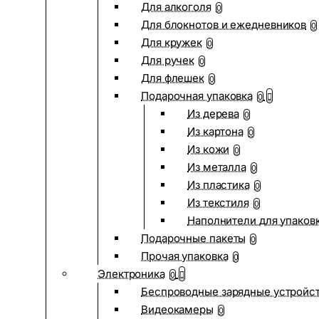
Для алкоголя
0
Для блокнотов и ежедневников
0
Для кружек
0
Для ручек
0
Для флешек
0
Подарочная упаковка
0
Из дерева
0
Из картона
0
Из кожи
0
Из металла
0
Из пластика
0
Из текстиля
0
Наполнители для упаков
Подарочные пакеты
0
Прочая упаковка
0
Электроника
0
Беспроводные зарядные устройств
Видеокамеры
0