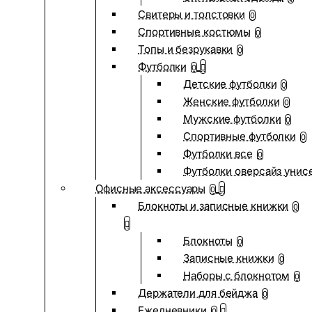
Свитеры и толстовки
0
Спортивные костюмы
0
Топы и безрукавки
0
Футболки
0
Детские футболки
0
Женские футболки
0
Мужские футболки
0
Спортивные футболки
0
Футболки все
0
Футболки оверсайз унис
Офисные аксессуары
0
Блокноты и записные книжки
0
Блокноты
0
Записные книжки
0
Наборы с блокнотом
0
Держатели для бейджа
0
Ежедневники
0