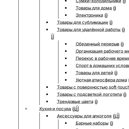
Сумки-холодильники
0
Товары для дома
0
Электроника
0
Товары для сублимации
0
Товары для удалённой работы
0
Обеденный перерыв
0
Организация рабочего м
Перекус в рабочее врем
Спорт в домашних услов
Товары для детей
0
Уютная атмосфера дома
Товары с поверхностью soft-touc
Товары с подсветкой логотипа
0
Трендовые цвета
0
Кухня и посуда
0
Аксессуары для алкоголя
0
Барные наборы
0