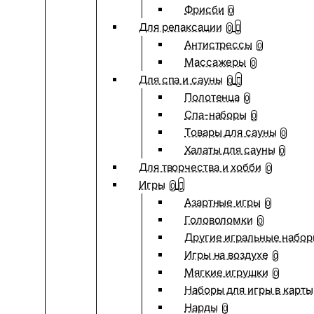
Фрисби
0
Для релаксации
0
Антистрессы
0
Массажеры
0
Для спа и сауны
0
Полотенца
0
Спа-наборы
0
Товары для сауны
0
Халаты для сауны
0
Для творчества и хобби
0
Игры
0
Азартные игры
0
Головоломки
0
Другие игральные набо
Игры на воздухе
0
Мягкие игрушки
0
Наборы для игры в карты
Нарды
0