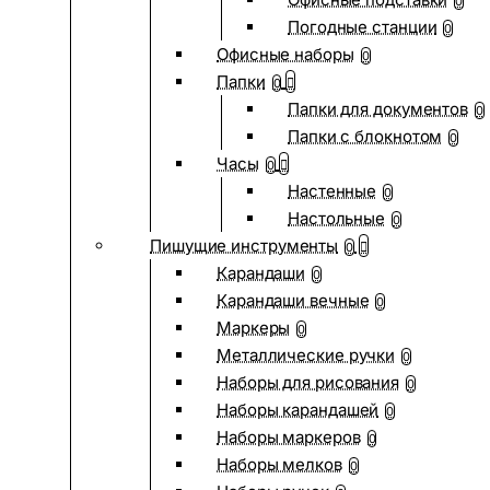
0
Погодные станции
0
Офисные наборы
0
Папки
0
Папки для документов
0
Папки с блокнотом
0
Часы
0
Настенные
0
Настольные
0
Пишущие инструменты
0
Карандаши
0
Карандаши вечные
0
Маркеры
0
Металлические ручки
0
Наборы для рисования
0
Наборы карандашей
0
Наборы маркеров
0
Наборы мелков
0