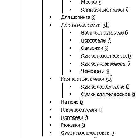
Мешки
0
Спортивные сумки
0
Для шопинга
0
Дорожные сумки
0
Наборы с сумками
0
Портпледы
0
Саквояжи
0
Сумки на колесиках
0
Сумки органайзеры
0
Чемоданы
0
Компактные сумки
0
Сумки для бутылок
0
Сумки для телефонов
0
На пояс
0
Пляжные сумки
0
Портфели
0
Рюкзаки
0
Сумки-холодильники
0