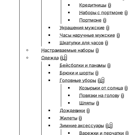
Кредитницы
0
Наборы с портмоне
0
Портмоне
0
Украшения мужские
0
Часы наручные мужские
0
Шкатулки для часов
0
Настраиваемые наборы
0
Одежда
0
Бейсболки и панамы
0
Брюки и шорты
0
Головные уборы
0
Козырьки от солнца
0
Повязки на голову
0
Шляпы
0
Дождевики
0
Жилеты
0
Зимние аксессуары
0
Варежки и перчатки
0