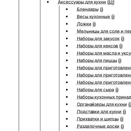
Аксессуары для кухни
0
Блендеры
0
Весы кухонные
0
Ложки
0
Мельницы для соли и пе
Наборы для закусок
0
Наборы для кексов
0
Наборы для масла и укс
Наборы для пиццы
0
Наборы для приготовлен
Наборы для приготовлен
Наборы для приготовлен
Наборы для сыра
0
Наборы кухонных прина
Органайзеры для кухни
0
Подставки для кухни
0
Прихватки и щипцы
0
Разделочные доски
0