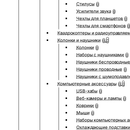
Стилусы
0
Усилители звука
0
Чехлы для планшетов
0
Чехлы для смартфонов
0
Квадрокоптеры и радиоуправляе
Колонки и наушники
0
Колонки
0
Наборы с наушниками
0
Наушники беспроводные
Наушники проводные
0
Наушники с шумоподав
Компьютерные аксессуары
0
USB-хабы
0
Веб-камеры и лампы
0
Коврики
0
Мыши
0
Наборы компьютерных а
Охлаждающие подставк