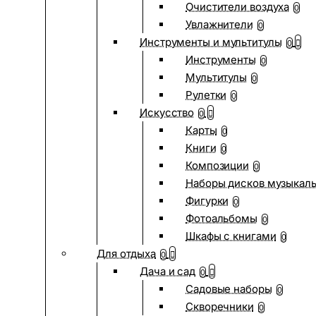
Очистители воздуха
0
Увлажнители
0
Инструменты и мультитулы
0
Инструменты
0
Мультитулы
0
Рулетки
0
Искусство
0
Карты
0
Книги
0
Композиции
0
Наборы дисков музыкал
Фигурки
0
Фотоальбомы
0
Шкафы с книгами
0
Для отдыха
0
Дача и сад
0
Садовые наборы
0
Скворечники
0