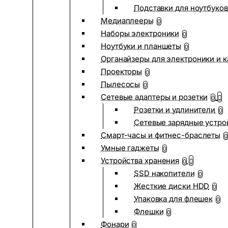
Подставки для ноутбуков
Медиаплееры
0
Наборы электроники
0
Ноутбуки и планшеты
0
Органайзеры для электроники и 
Проекторы
0
Пылесосы
0
Сетевые адаптеры и розетки
0
Розетки и удлинители
0
Сетевые зарядные устро
Смарт-часы и фитнес-браслеты
0
Умные гаджеты
0
Устройства хранения
0
SSD накопители
0
Жесткие диски HDD
0
Упаковка для флешек
0
Флешки
0
Фонари
0