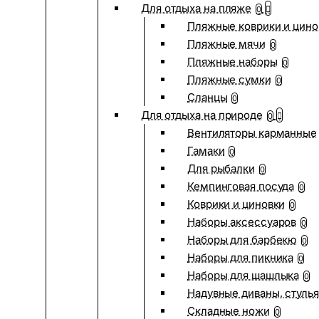
Для отдыха на пляже
0
Пляжные коврики и цино
Пляжные мячи
0
Пляжные наборы
0
Пляжные сумки
0
Сланцы
0
Для отдыха на природе
0
Вентиляторы карманные
Гамаки
0
Для рыбалки
0
Кемпинговая посуда
0
Коврики и циновки
0
Наборы аксессуаров
0
Наборы для барбекю
0
Наборы для пикника
0
Наборы для шашлыка
0
Надувные диваны, стулья
Складные ножи
0