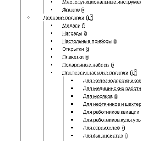
Многофункциональные инструме
Фонари
0
Деловые подарки
0
Медали
0
Награды
0
Настольные приборы
0
Открытки
0
Плакетки
0
Подарочные наборы
0
Профессиональные подарки
0
Для железнодорожнико
Для медицинских работ
Для моряков
0
Для нефтяников и шахте
Для работников авиации
Для работников культур
Для строителей
0
Для финансистов
0