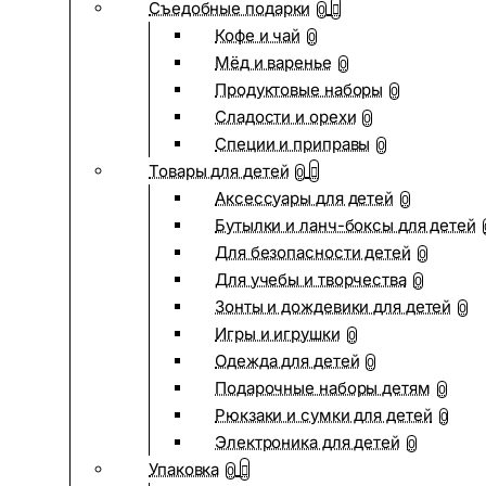
Съедобные подарки
0
Кофе и чай
0
Мёд и варенье
0
Продуктовые наборы
0
Сладости и орехи
0
Специи и приправы
0
Товары для детей
0
Аксессуары для детей
0
Бутылки и ланч-боксы для детей
Для безопасности детей
0
Для учебы и творчества
0
Зонты и дождевики для детей
0
Игры и игрушки
0
Одежда для детей
0
Подарочные наборы детям
0
Рюкзаки и сумки для детей
0
Электроника для детей
0
Упаковка
0