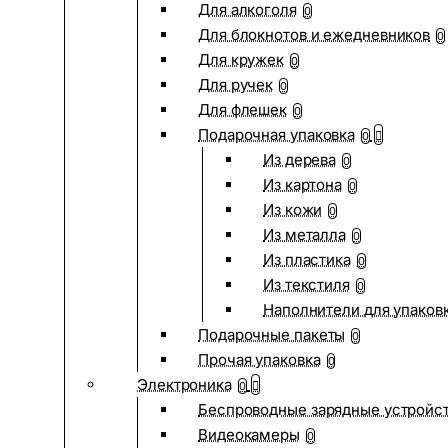
Для алкоголя
0
Для блокнотов и ежедневников
0
Для кружек
0
Для ручек
0
Для флешек
0
Подарочная упаковка
0
Из дерева
0
Из картона
0
Из кожи
0
Из металла
0
Из пластика
0
Из текстиля
0
Наполнители для упаков
Подарочные пакеты
0
Прочая упаковка
0
Электроника
0
Беспроводные зарядные устройств
Видеокамеры
0