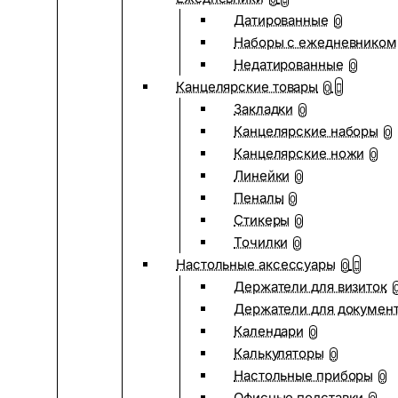
Датированные
0
Наборы с ежедневником
Недатированные
0
Канцелярские товары
0
Закладки
0
Канцелярские наборы
0
Канцелярские ножи
0
Линейки
0
Пеналы
0
Стикеры
0
Точилки
0
Настольные аксессуары
0
Держатели для визиток
Держатели для докумен
Календари
0
Калькуляторы
0
Настольные приборы
0
Офисные подставки