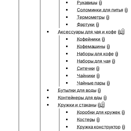
Рукавицы
0
Соломинки для питья
0
Термометры
0
Фартуки
0
Аксессуары для чая и кофе
0
Кофейники
0
Кофемашины
0
Наборы для кофе
0
Наборы для чая
0
Ситечки
0
Чайники
0
Чайные пары
0
Бутылки для воды
0
Контейнеры для еды
0
Кружки и стаканы
0
Коробки для кружек
0
Костеры
0
Кружка конструктор
0