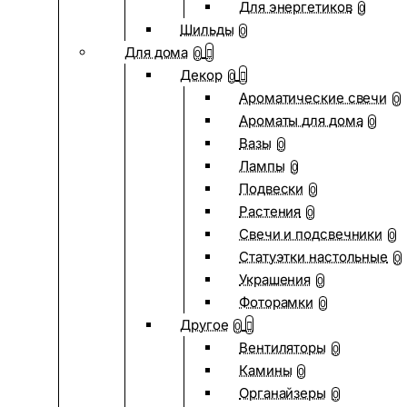
Для энергетиков
0
Шильды
0
Для дома
0
Декор
0
Ароматические свечи
0
Ароматы для дома
0
Вазы
0
Лампы
0
Подвески
0
Растения
0
Свечи и подсвечники
0
Статуэтки настольные
0
Украшения
0
Фоторамки
0
Другое
0
Вентиляторы
0
Камины
0
Органайзеры
0