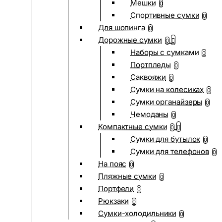
Мешки
0
Спортивные сумки
0
Для шопинга
0
Дорожные сумки
0
Наборы с сумками
0
Портпледы
0
Саквояжи
0
Сумки на колесиках
0
Сумки органайзеры
0
Чемоданы
0
Компактные сумки
0
Сумки для бутылок
0
Сумки для телефонов
0
На пояс
0
Пляжные сумки
0
Портфели
0
Рюкзаки
0
Сумки-холодильники
0