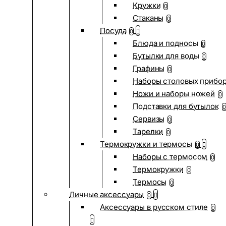
Кружки
0
Стаканы
0
Посуда
0
Блюда и подносы
0
Бутылки для воды
0
Графины
0
Наборы столовых прибо
Ножи и наборы ножей
0
Подставки для бутылок
0
Сервизы
0
Тарелки
0
Термокружки и термосы
0
Наборы с термосом
0
Термокружки
0
Термосы
0
Личные аксессуары
0
Аксессуары в русском стиле
0