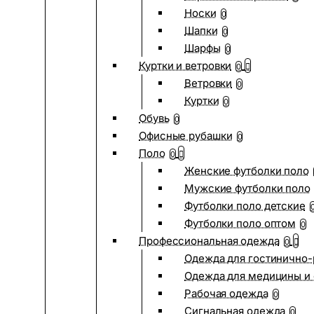
Носки
0
Шапки
0
Шарфы
0
Куртки и ветровки
0
Ветровки
0
Куртки
0
Обувь
0
Офисные рубашки
0
Поло
0
Женские футболки поло
Мужские футболки поло
Футболки поло детские
Футболки поло оптом
0
Профессиональная одежда
0
Одежда для гостинично
Одежда для медицины и 
Рабочая одежда
0
Сигнальная одежда
0