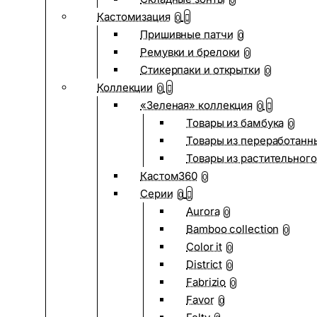
0
Кастомизация
0
Пришивные патчи
0
Ремувки и брелоки
0
Стикерпаки и открытки
0
Коллекции
0
«Зеленая» коллекция
0
Товары из бамбука
0
Товары из переработанн
Товары из растительного
Кастом360
0
Серии
0
Aurora
0
Bamboo collection
0
Color it
0
District
0
Fabrizio
0
Favor
0