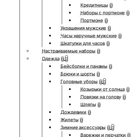
Кредитницы
0
Наборы с портмоне
0
Портмоне
0
Украшения мужские
0
Часы наручные мужские
0
Шкатулки для часов
0
Настраиваемые наборы
0
Одежда
0
Бейсболки и панамы
0
Брюки и шорты
0
Головные уборы
0
Козырьки от солнца
0
Повязки на голову
0
Шляпы
0
Дождевики
0
Жилеты
0
Зимние аксессуары
0
Варежки и перчатки
0