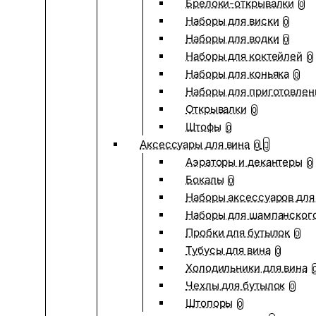
Брелоки-открывалки
0
Наборы для виски
0
Наборы для водки
0
Наборы для коктейлей
0
Наборы для коньяка
0
Наборы для приготовлен
Открывалки
0
Штофы
0
Аксессуары для вина
0
Аэраторы и декантеры
0
Бокалы
0
Наборы аксессуаров для
Наборы для шампанског
Пробки для бутылок
0
Тубусы для вина
0
Холодильники для вина
Чехлы для бутылок
0
Штопоры
0