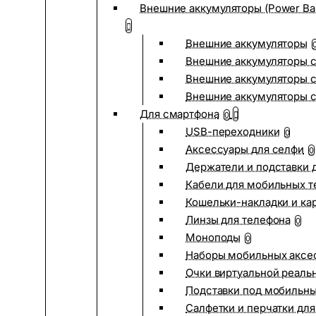
Внешние аккумуляторы (Power Ba
Внешние аккумуляторы
Внешние аккумуляторы с
Внешние аккумуляторы с
Внешние аккумуляторы 
Для смартфона
0
USB-переходники
0
Аксессуары для селфи
0
Держатели и подставки 
Кабели для мобильных т
Кошельки-накладки и ка
Линзы для телефона
0
Моноподы
0
Наборы мобильных аксе
Очки виртуальной реаль
Подставки под мобильн
Салфетки и перчатки для