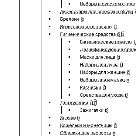
Наборы в русском стиле
Аксессуары для одежды и обуви
Брелоки
0
Визитницы и ключницы
0
Гигиенические средства
0
Гигиенические помады
Дезинфицирующие сред
Маски для лица
0
Наборы для душа
0
Наборы для женщин
0
Наборы для мужчин
0
Расчески
0
Средства для ухода
0
Для курения
0
Зажигалки
0
Значки
0
Кошельки и монетницы
0
Обложки для паспорта
0