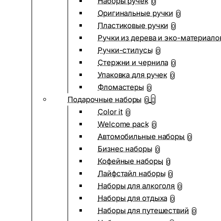
Наборы ручек
0
Оригинальные ручки
0
Пластиковые ручки
0
Ручки из дерева и эко-материало
Ручки-стилусы
0
Стержни и чернила
0
Упаковка для ручек
0
Фломастеры
0
Подарочные наборы
0
Color it
0
Welcome pack
0
Автомобильные наборы
0
Бизнес наборы
0
Кофейные наборы
0
Лайфстайл наборы
0
Наборы для алкоголя
0
Наборы для отдыха
0
Наборы для путешествий
0