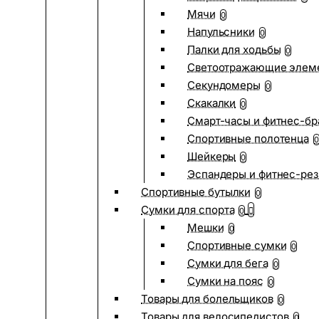
Мячи
0
Напульсники
0
Палки для ходьбы
0
Светоотражающие элем
Секундомеры
0
Скакалки
0
Смарт-часы и фитнес-бр
Спортивные полотенца
0
Шейкеры
0
Эспандеры и фитнес-рез
Спортивные бутылки
0
Сумки для спорта
0
Мешки
0
Спортивные сумки
0
Сумки для бега
0
Сумки на пояс
0
Товары для болельщиков
0
Товары для велосипедистов
0