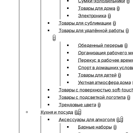
Сумки-холодильники
0
Товары для дома
0
Электроника
0
Товары для сублимации
0
Товары для удалённой работы
0
Обеденный перерыв
0
Организация рабочего м
Перекус в рабочее врем
Спорт в домашних услов
Товары для детей
0
Уютная атмосфера дома
Товары с поверхностью soft-touc
Товары с подсветкой логотипа
0
Трендовые цвета
0
Кухня и посуда
0
Аксессуары для алкоголя
0
Барные наборы
0