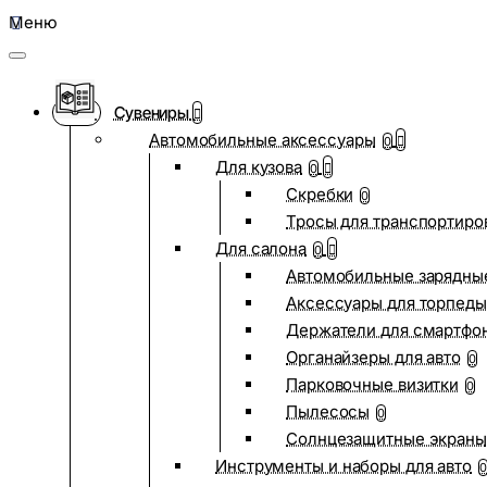
Меню
Сувениры
Автомобильные аксессуары
0
Для кузова
0
Скребки
0
Тросы для транспортиро
Для салона
0
Автомобильные зарядные
Аксессуары для торпеды
Держатели для смартфо
Органайзеры для авто
0
Парковочные визитки
0
Пылесосы
0
Солнцезащитные экраны
Инструменты и наборы для авто