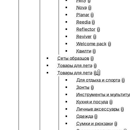
Felty
0
Nova
0
Planar
0
Reedia
0
Reflector
0
Reviver
0
Welcome pack
0
Квилти
0
Сеты образцов
0
Товары для лета
0
Товары для лета
0
Для отдыха и спорта
0
Зонты
0
Инструменты и мультиту
Кухня и посуда
0
Личные аксессуары
0
Одежда
0
Сумки и рюкзаки
0