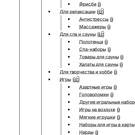
Фрисби
0
Для релаксации
0
Антистрессы
0
Массажеры
0
Для спа и сауны
0
Полотенца
0
Спа-наборы
0
Товары для сауны
0
Халаты для сауны
0
Для творчества и хобби
0
Игры
0
Азартные игры
0
Головоломки
0
Другие игральные набо
Игры на воздухе
0
Мягкие игрушки
0
Наборы для игры в карты
Нарды
0