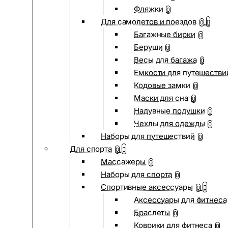
Фляжки
0
Для самолетов и поездов
0
Багажные бирки
0
Беруши
0
Весы для багажа
0
Емкости для путешестви
Кодовые замки
0
Маски для сна
0
Надувные подушки
0
Чехлы для одежды
0
Наборы для путешествий
0
Для спорта
0
Массажеры
0
Наборы для спорта
0
Спортивные аксессуары
0
Аксессуары для фитнеса
Браслеты
0
Коврики для фитнеса
0