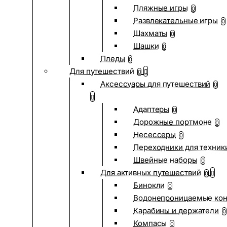
Пляжные игры
0
Развлекательные игры
0
Шахматы
0
Шашки
0
Пледы
0
Для путешествий
0
Аксессуары для путешествий
0
Адаптеры
0
Дорожные портмоне
0
Несессеры
0
Переходники для техник
Швейные наборы
0
Для активных путешествий
0
Бинокли
0
Водонепроницаемые ко
Карабины и держатели
0
Компасы
0