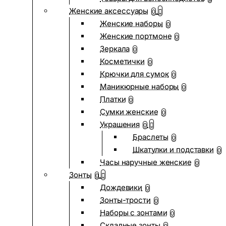
Женские аксессуары
0
Женские наборы
0
Женские портмоне
0
Зеркала
0
Косметички
0
Крючки для сумок
0
Маникюрные наборы
0
Платки
0
Сумки женские
0
Украшения
0
Браслеты
0
Шкатулки и подставки
0
Часы наручные женские
0
Зонты
0
Дождевики
0
Зонты-трости
0
Наборы с зонтами
0
Складные зонты