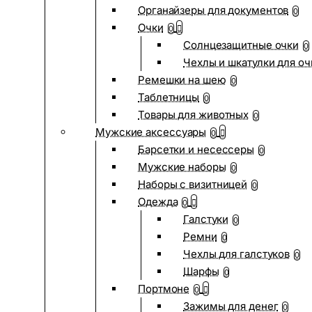
Органайзеры для документов
0
Очки
0
Солнцезащитные очки
0
Чехлы и шкатулки для оч
Ремешки на шею
0
Таблетницы
0
Товары для животных
0
Мужские аксессуары
0
Барсетки и несессеры
0
Мужские наборы
0
Наборы с визитницей
0
Одежда
0
Галстуки
0
Ремни
0
Чехлы для галстуков
0
Шарфы
0
Портмоне
0
Зажимы для денег
0