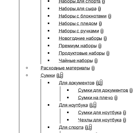
Наборы для спорта
0
Наборы для сыра
0
Наборы с блокнотами
0
Наборы с пледом
0
Наборы с ручками
0
Новогодние наборы
0
Премиум наборы
0
Продуктовые наборы
0
Чайные наборы
0
Расходные материалы
0
Сумки
0
Для документов
0
Сумки для документов
0
Сумки на плечо
0
Для ноутбука
0
Сумки для ноутбука
0
Чехлы для ноутбука
0
Для спорта
0