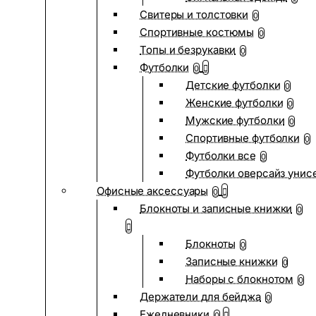
Свитеры и толстовки
0
Спортивные костюмы
0
Топы и безрукавки
0
Футболки
0
Детские футболки
0
Женские футболки
0
Мужские футболки
0
Спортивные футболки
0
Футболки все
0
Футболки оверсайз унис
Офисные аксессуары
0
Блокноты и записные книжки
0
Блокноты
0
Записные книжки
0
Наборы с блокнотом
0
Держатели для бейджа
0
Ежедневники
0