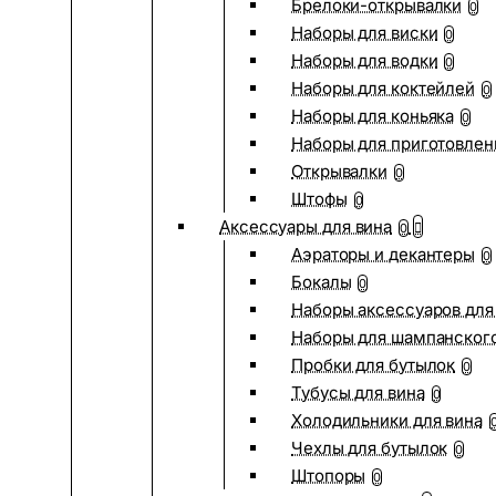
Брелоки-открывалки
0
Наборы для виски
0
Наборы для водки
0
Наборы для коктейлей
0
Наборы для коньяка
0
Наборы для приготовлен
Открывалки
0
Штофы
0
Аксессуары для вина
0
Аэраторы и декантеры
0
Бокалы
0
Наборы аксессуаров для
Наборы для шампанског
Пробки для бутылок
0
Тубусы для вина
0
Холодильники для вина
Чехлы для бутылок
0
Штопоры
0