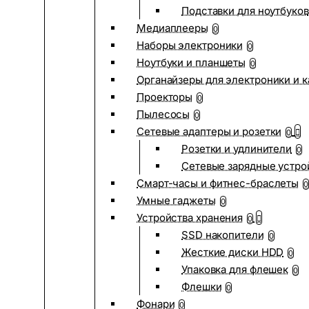
Подставки для ноутбуков
Медиаплееры
0
Наборы электроники
0
Ноутбуки и планшеты
0
Органайзеры для электроники и 
Проекторы
0
Пылесосы
0
Сетевые адаптеры и розетки
0
Розетки и удлинители
0
Сетевые зарядные устро
Смарт-часы и фитнес-браслеты
0
Умные гаджеты
0
Устройства хранения
0
SSD накопители
0
Жесткие диски HDD
0
Упаковка для флешек
0
Флешки
0
Фонари
0