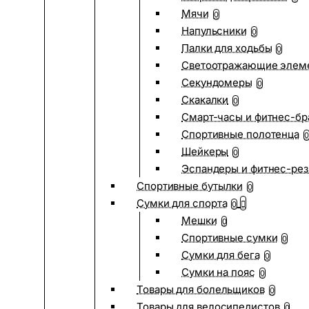
Мячи
0
Напульсники
0
Палки для ходьбы
0
Светоотражающие элем
Секундомеры
0
Скакалки
0
Смарт-часы и фитнес-бр
Спортивные полотенца
0
Шейкеры
0
Эспандеры и фитнес-рез
Спортивные бутылки
0
Сумки для спорта
0
Мешки
0
Спортивные сумки
0
Сумки для бега
0
Сумки на пояс
0
Товары для болельщиков
0
Товары для велосипедистов
0