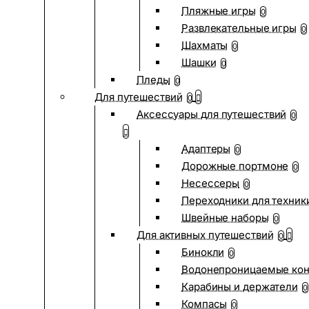
Пляжные игры
0
Развлекательные игры
0
Шахматы
0
Шашки
0
Пледы
0
Для путешествий
0
Аксессуары для путешествий
0
Адаптеры
0
Дорожные портмоне
0
Несессеры
0
Переходники для техник
Швейные наборы
0
Для активных путешествий
0
Бинокли
0
Водонепроницаемые ко
Карабины и держатели
0
Компасы
0