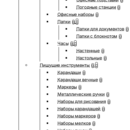
0
Погодные станции
0
Офисные наборы
0
Папки
0
Папки для документов
0
Папки с блокнотом
0
Часы
0
Настенные
0
Настольные
0
Пишущие инструменты
0
Карандаши
0
Карандаши вечные
0
Маркеры
0
Металлические ручки
0
Наборы для рисования
0
Наборы карандашей
0
Наборы маркеров
0
Наборы мелков
0