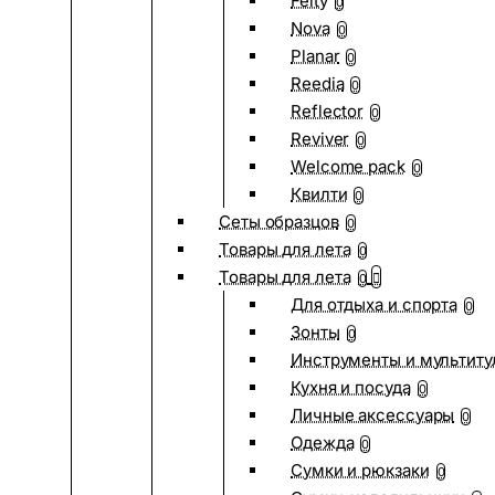
Felty
0
Nova
0
Planar
0
Reedia
0
Reflector
0
Reviver
0
Welcome pack
0
Квилти
0
Сеты образцов
0
Товары для лета
0
Товары для лета
0
Для отдыха и спорта
0
Зонты
0
Инструменты и мультиту
Кухня и посуда
0
Личные аксессуары
0
Одежда
0
Сумки и рюкзаки
0