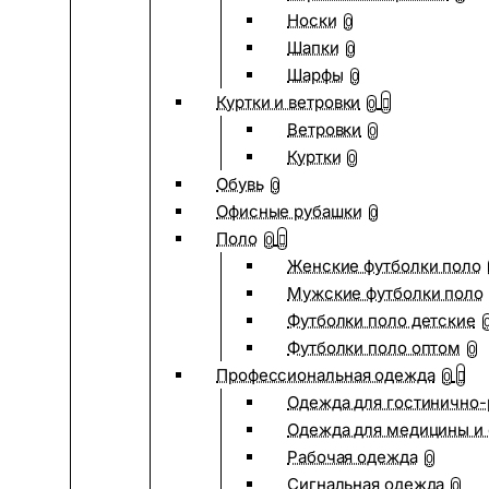
Носки
0
Шапки
0
Шарфы
0
Куртки и ветровки
0
Ветровки
0
Куртки
0
Обувь
0
Офисные рубашки
0
Поло
0
Женские футболки поло
Мужские футболки поло
Футболки поло детские
Футболки поло оптом
0
Профессиональная одежда
0
Одежда для гостинично
Одежда для медицины и 
Рабочая одежда
0
Сигнальная одежда
0