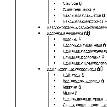
Стилусы
0
Усилители звука
0
Чехлы для планшетов
0
Чехлы для смартфонов
0
Квадрокоптеры и радиоуправляе
Колонки и наушники
0
Колонки
0
Наборы с наушниками
0
Наушники беспроводные
Наушники проводные
0
Наушники с шумоподав
Компьютерные аксессуары
0
USB-хабы
0
Веб-камеры и лампы
0
Коврики
0
Мыши
0
Наборы компьютерных а
Охлаждающие подставк