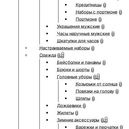
Кредитницы
0
Наборы с портмоне
0
Портмоне
0
Украшения мужские
0
Часы наручные мужские
0
Шкатулки для часов
0
Настраиваемые наборы
0
Одежда
0
Бейсболки и панамы
0
Брюки и шорты
0
Головные уборы
0
Козырьки от солнца
0
Повязки на голову
0
Шляпы
0
Дождевики
0
Жилеты
0
Зимние аксессуары
0
Варежки и перчатки
0