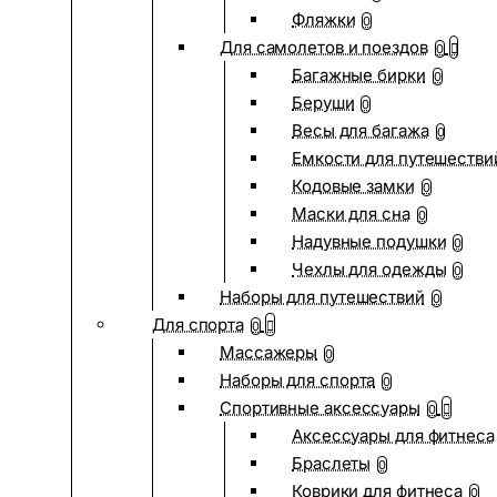
Фляжки
0
Для самолетов и поездов
0
Багажные бирки
0
Беруши
0
Весы для багажа
0
Емкости для путешестви
Кодовые замки
0
Маски для сна
0
Надувные подушки
0
Чехлы для одежды
0
Наборы для путешествий
0
Для спорта
0
Массажеры
0
Наборы для спорта
0
Спортивные аксессуары
0
Аксессуары для фитнеса
Браслеты
0
Коврики для фитнеса
0