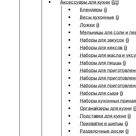
Аксессуары для кухни
0
Блендеры
0
Весы кухонные
0
Ложки
0
Мельницы для соли и пе
Наборы для закусок
0
Наборы для кексов
0
Наборы для масла и укс
Наборы для пиццы
0
Наборы для приготовлен
Наборы для приготовлен
Наборы для приготовлен
Наборы для сыра
0
Наборы кухонных прина
Органайзеры для кухни
0
Подставки для кухни
0
Прихватки и щипцы
0
Разделочные доски
0