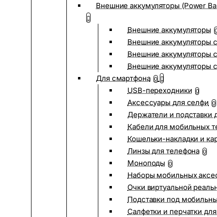
Внешние аккумуляторы (Power Ba
Внешние аккумуляторы
Внешние аккумуляторы с
Внешние аккумуляторы с
Внешние аккумуляторы 
Для смартфона
0
USB-переходники
0
Аксессуары для селфи
0
Держатели и подставки 
Кабели для мобильных т
Кошельки-накладки и ка
Линзы для телефона
0
Моноподы
0
Наборы мобильных аксе
Очки виртуальной реаль
Подставки под мобильн
Салфетки и перчатки для