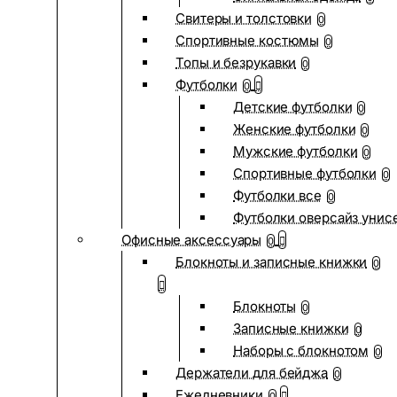
Свитеры и толстовки
0
Спортивные костюмы
0
Топы и безрукавки
0
Футболки
0
Детские футболки
0
Женские футболки
0
Мужские футболки
0
Спортивные футболки
0
Футболки все
0
Футболки оверсайз унис
Офисные аксессуары
0
Блокноты и записные книжки
0
Блокноты
0
Записные книжки
0
Наборы с блокнотом
0
Держатели для бейджа
0
Ежедневники
0