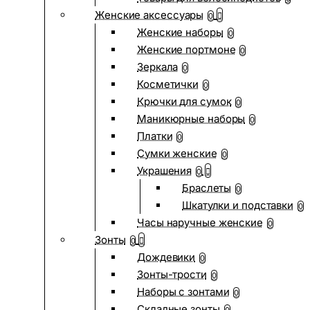
Женские аксессуары
0
Женские наборы
0
Женские портмоне
0
Зеркала
0
Косметички
0
Крючки для сумок
0
Маникюрные наборы
0
Платки
0
Сумки женские
0
Украшения
0
Браслеты
0
Шкатулки и подставки
0
Часы наручные женские
0
Зонты
0
Дождевики
0
Зонты-трости
0
Наборы с зонтами
0
Складные зонты