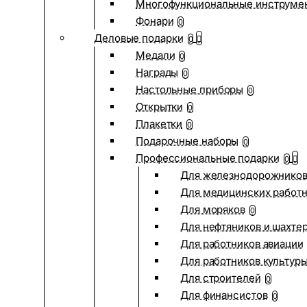
Многофункциональные инструме
Фонари
0
Деловые подарки
0
Медали
0
Награды
0
Настольные приборы
0
Открытки
0
Плакетки
0
Подарочные наборы
0
Профессиональные подарки
0
Для железнодорожнико
Для медицинских работ
Для моряков
0
Для нефтяников и шахте
Для работников авиации
Для работников культур
Для строителей
0
Для финансистов
0