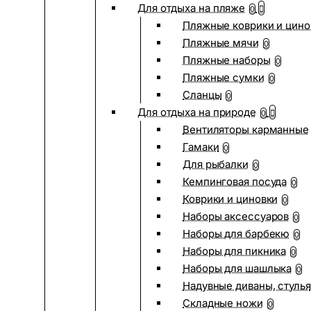
Для отдыха на пляже
0
Пляжные коврики и цино
Пляжные мячи
0
Пляжные наборы
0
Пляжные сумки
0
Сланцы
0
Для отдыха на природе
0
Вентиляторы карманные
Гамаки
0
Для рыбалки
0
Кемпинговая посуда
0
Коврики и циновки
0
Наборы аксессуаров
0
Наборы для барбекю
0
Наборы для пикника
0
Наборы для шашлыка
0
Надувные диваны, стулья
Складные ножи
0