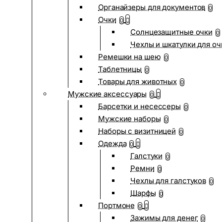
Органайзеры для документов
0
Очки
0
Солнцезащитные очки
0
Чехлы и шкатулки для оч
Ремешки на шею
0
Таблетницы
0
Товары для животных
0
Мужские аксессуары
0
Барсетки и несессеры
0
Мужские наборы
0
Наборы с визитницей
0
Одежда
0
Галстуки
0
Ремни
0
Чехлы для галстуков
0
Шарфы
0
Портмоне
0
Зажимы для денег
0