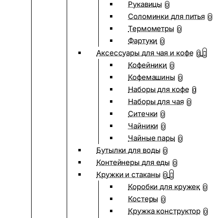
Рукавицы
0
Соломинки для питья
0
Термометры
0
Фартуки
0
Аксессуары для чая и кофе
0
Кофейники
0
Кофемашины
0
Наборы для кофе
0
Наборы для чая
0
Ситечки
0
Чайники
0
Чайные пары
0
Бутылки для воды
0
Контейнеры для еды
0
Кружки и стаканы
0
Коробки для кружек
0
Костеры
0
Кружка конструктор
0