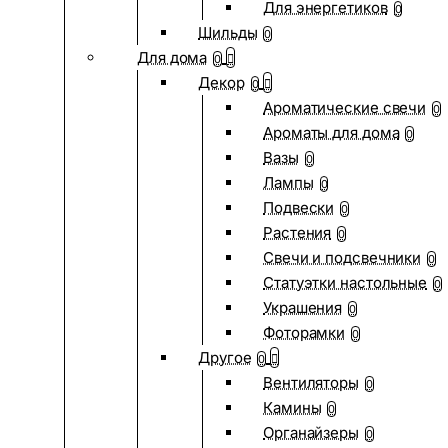
Для энергетиков
0
Шильды
0
Для дома
0
Декор
0
Ароматические свечи
0
Ароматы для дома
0
Вазы
0
Лампы
0
Подвески
0
Растения
0
Свечи и подсвечники
0
Статуэтки настольные
0
Украшения
0
Фоторамки
0
Другое
0
Вентиляторы
0
Камины
0
Органайзеры
0