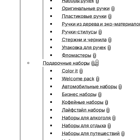
Наборы ручек
0
Оригинальные ручки
0
Пластиковые ручки
0
Ручки из дерева и эко-материало
Ручки-стилусы
0
Стержни и чернила
0
Упаковка для ручек
0
Фломастеры
0
Подарочные наборы
0
Color it
0
Welcome pack
0
Автомобильные наборы
0
Бизнес наборы
0
Кофейные наборы
0
Лайфстайл наборы
0
Наборы для алкоголя
0
Наборы для отдыха
0
Наборы для путешествий
0