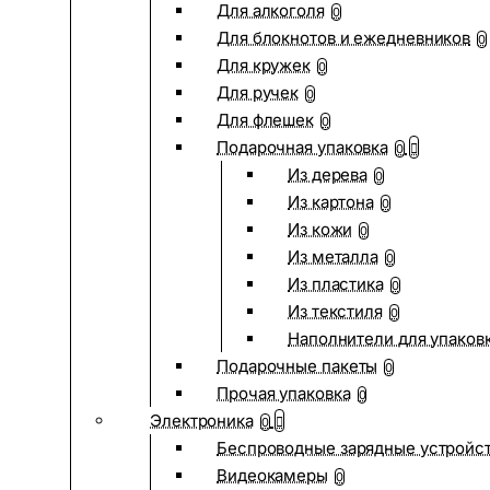
Для алкоголя
0
Для блокнотов и ежедневников
0
Для кружек
0
Для ручек
0
Для флешек
0
Подарочная упаковка
0
Из дерева
0
Из картона
0
Из кожи
0
Из металла
0
Из пластика
0
Из текстиля
0
Наполнители для упаков
Подарочные пакеты
0
Прочая упаковка
0
Электроника
0
Беспроводные зарядные устройств
Видеокамеры
0