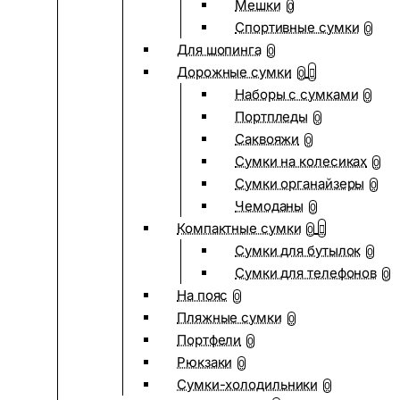
Мешки
0
Спортивные сумки
0
Для шопинга
0
Дорожные сумки
0
Наборы с сумками
0
Портпледы
0
Саквояжи
0
Сумки на колесиках
0
Сумки органайзеры
0
Чемоданы
0
Компактные сумки
0
Сумки для бутылок
0
Сумки для телефонов
0
На пояс
0
Пляжные сумки
0
Портфели
0
Рюкзаки
0
Сумки-холодильники
0