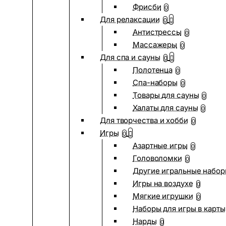
Фрисби
0
Для релаксации
0
Антистрессы
0
Массажеры
0
Для спа и сауны
0
Полотенца
0
Спа-наборы
0
Товары для сауны
0
Халаты для сауны
0
Для творчества и хобби
0
Игры
0
Азартные игры
0
Головоломки
0
Другие игральные набо
Игры на воздухе
0
Мягкие игрушки
0
Наборы для игры в карты
Нарды
0