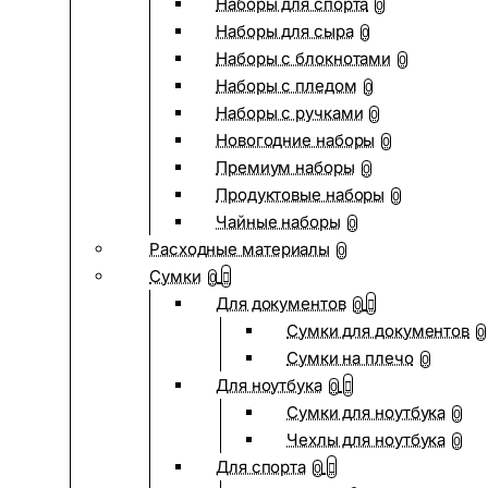
Наборы для спорта
0
Наборы для сыра
0
Наборы с блокнотами
0
Наборы с пледом
0
Наборы с ручками
0
Новогодние наборы
0
Премиум наборы
0
Продуктовые наборы
0
Чайные наборы
0
Расходные материалы
0
Сумки
0
Для документов
0
Сумки для документов
0
Сумки на плечо
0
Для ноутбука
0
Сумки для ноутбука
0
Чехлы для ноутбука
0
Для спорта
0