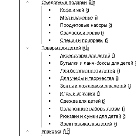
Съедобные подарки
0
Кофе и чай
0
Мёд и варенье
0
Продуктовые наборы
0
Сладости и орехи
0
Специи и приправы
0
Товары для детей
0
Аксессуары для детей
0
Бутылки и ланч-боксы для детей
Для безопасности детей
0
Для учебы и творчества
0
Зонты и дождевики для детей
0
Игры и игрушки
0
Одежда для детей
0
Подарочные наборы детям
0
Рюкзаки и сумки для детей
0
Электроника для детей
0
Упаковка
0