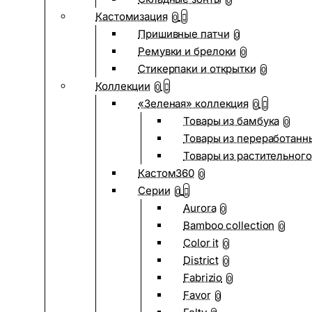
0
Кастомизация
0
Пришивные патчи
0
Ремувки и брелоки
0
Стикерпаки и открытки
0
Коллекции
0
«Зеленая» коллекция
0
Товары из бамбука
0
Товары из переработанн
Товары из растительного
Кастом360
0
Серии
0
Aurora
0
Bamboo collection
0
Color it
0
District
0
Fabrizio
0
Favor
0