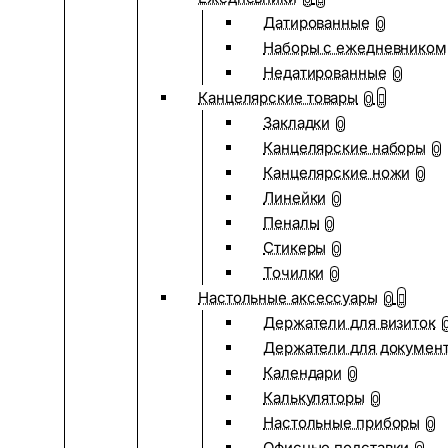
Датированные
0
Наборы с ежедневником
Недатированные
0
Канцелярские товары
0
Закладки
0
Канцелярские наборы
0
Канцелярские ножи
0
Линейки
0
Пеналы
0
Стикеры
0
Точилки
0
Настольные аксессуары
0
Держатели для визиток
Держатели для докумен
Календари
0
Калькуляторы
0
Настольные приборы
0
Офисные подставки