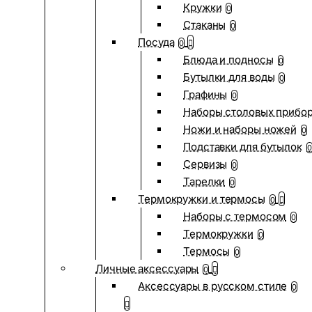
Кружки
0
Стаканы
0
Посуда
0
Блюда и подносы
0
Бутылки для воды
0
Графины
0
Наборы столовых прибо
Ножи и наборы ножей
0
Подставки для бутылок
0
Сервизы
0
Тарелки
0
Термокружки и термосы
0
Наборы с термосом
0
Термокружки
0
Термосы
0
Личные аксессуары
0
Аксессуары в русском стиле
0