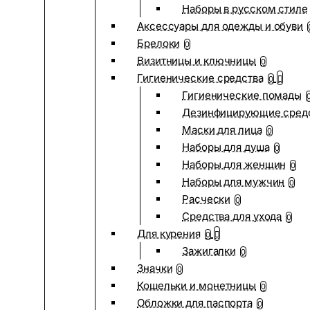
Наборы в русском стиле
Аксессуары для одежды и обуви
Брелоки
0
Визитницы и ключницы
0
Гигиенические средства
0
Гигиенические помады
Дезинфицирующие сред
Маски для лица
0
Наборы для душа
0
Наборы для женщин
0
Наборы для мужчин
0
Расчески
0
Средства для ухода
0
Для курения
0
Зажигалки
0
Значки
0
Кошельки и монетницы
0
Обложки для паспорта
0