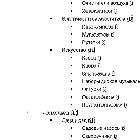
Очистители воздуха
0
Увлажнители
0
Инструменты и мультитулы
0
Инструменты
0
Мультитулы
0
Рулетки
0
Искусство
0
Карты
0
Книги
0
Композиции
0
Наборы дисков музыкал
Фигурки
0
Фотоальбомы
0
Шкафы с книгами
0
Для отдыха
0
Дача и сад
0
Садовые наборы
0
Скворечники
0