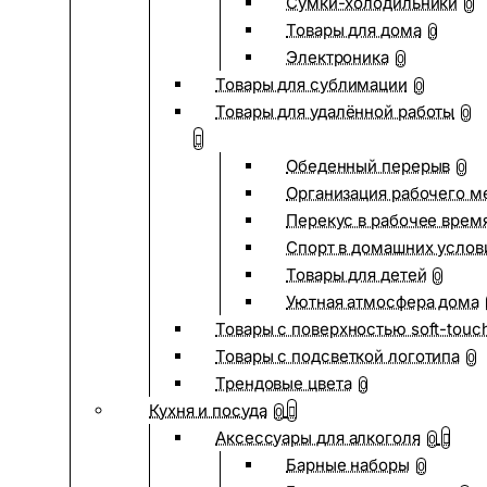
Сумки-холодильники
0
Товары для дома
0
Электроника
0
Товары для сублимации
0
Товары для удалённой работы
0
Обеденный перерыв
0
Организация рабочего м
Перекус в рабочее врем
Спорт в домашних услов
Товары для детей
0
Уютная атмосфера дома
Товары с поверхностью soft-touc
Товары с подсветкой логотипа
0
Трендовые цвета
0
Кухня и посуда
0
Аксессуары для алкоголя
0
Барные наборы
0