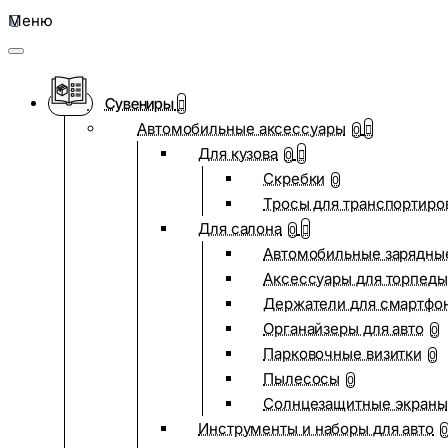
Меню
Сувениры
Автомобильные аксессуары
0
Для кузова
0
Скребки
0
Тросы для транспортиро
Для салона
0
Автомобильные зарядные
Аксессуары для торпеды
Держатели для смартфо
Органайзеры для авто
0
Парковочные визитки
0
Пылесосы
0
Солнцезащитные экраны
Инструменты и наборы для авто