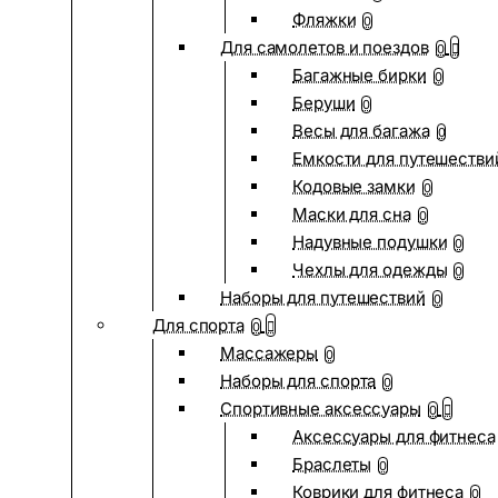
Фляжки
0
Для самолетов и поездов
0
Багажные бирки
0
Беруши
0
Весы для багажа
0
Емкости для путешестви
Кодовые замки
0
Маски для сна
0
Надувные подушки
0
Чехлы для одежды
0
Наборы для путешествий
0
Для спорта
0
Массажеры
0
Наборы для спорта
0
Спортивные аксессуары
0
Аксессуары для фитнеса
Браслеты
0
Коврики для фитнеса
0