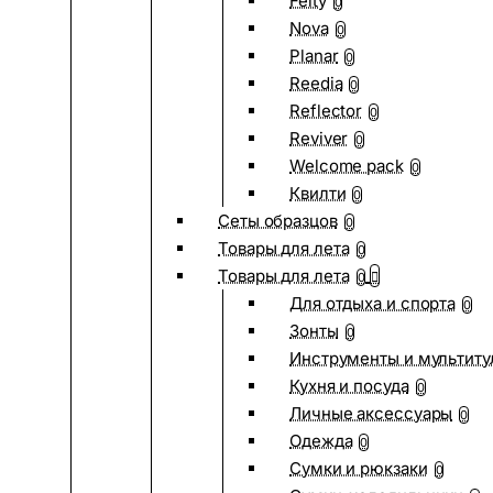
Felty
0
Nova
0
Planar
0
Reedia
0
Reflector
0
Reviver
0
Welcome pack
0
Квилти
0
Сеты образцов
0
Товары для лета
0
Товары для лета
0
Для отдыха и спорта
0
Зонты
0
Инструменты и мультиту
Кухня и посуда
0
Личные аксессуары
0
Одежда
0
Сумки и рюкзаки
0