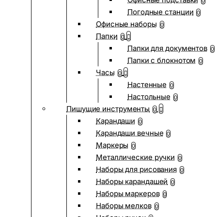
0
Погодные станции
0
Офисные наборы
0
Папки
0
Папки для документов
0
Папки с блокнотом
0
Часы
0
Настенные
0
Настольные
0
Пишущие инструменты
0
Карандаши
0
Карандаши вечные
0
Маркеры
0
Металлические ручки
0
Наборы для рисования
0
Наборы карандашей
0
Наборы маркеров
0
Наборы мелков
0