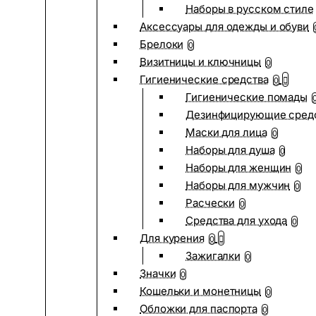
Наборы в русском стиле
Аксессуары для одежды и обуви
Брелоки
0
Визитницы и ключницы
0
Гигиенические средства
0
Гигиенические помады
Дезинфицирующие сред
Маски для лица
0
Наборы для душа
0
Наборы для женщин
0
Наборы для мужчин
0
Расчески
0
Средства для ухода
0
Для курения
0
Зажигалки
0
Значки
0
Кошельки и монетницы
0
Обложки для паспорта
0