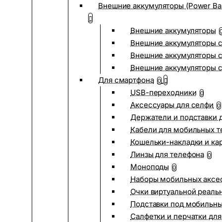
Внешние аккумуляторы (Power Ba
Внешние аккумуляторы
Внешние аккумуляторы с
Внешние аккумуляторы с
Внешние аккумуляторы 
Для смартфона
0
USB-переходники
0
Аксессуары для селфи
0
Держатели и подставки 
Кабели для мобильных т
Кошельки-накладки и ка
Линзы для телефона
0
Моноподы
0
Наборы мобильных аксе
Очки виртуальной реаль
Подставки под мобильн
Салфетки и перчатки для