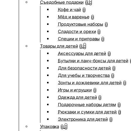
Съедобные подарки
0
Кофе и чай
0
Мёд и варенье
0
Продуктовые наборы
0
Сладости и орехи
0
Специи и приправы
0
Товары для детей
0
Аксессуары для детей
0
Бутылки и ланч-боксы для детей
Для безопасности детей
0
Для учебы и творчества
0
Зонты и дождевики для детей
0
Игры и игрушки
0
Одежда для детей
0
Подарочные наборы детям
0
Рюкзаки и сумки для детей
0
Электроника для детей
0
Упаковка
0