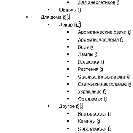
Для энергетиков
0
Шильды
0
Для дома
0
Декор
0
Ароматические свечи
0
Ароматы для дома
0
Вазы
0
Лампы
0
Подвески
0
Растения
0
Свечи и подсвечники
0
Статуэтки настольные
0
Украшения
0
Фоторамки
0
Другое
0
Вентиляторы
0
Камины
0
Органайзеры
0