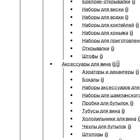
Брелоки-открывалки
0
Наборы для виски
0
Наборы для водки
0
Наборы для коктейлей
0
Наборы для коньяка
0
Наборы для приготовлен
Открывалки
0
Штофы
0
Аксессуары для вина
0
Аэраторы и декантеры
0
Бокалы
0
Наборы аксессуаров для
Наборы для шампанског
Пробки для бутылок
0
Тубусы для вина
0
Холодильники для вина
Чехлы для бутылок
0
Штопоры
0