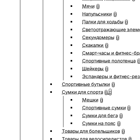
Мячи
0
Напульсники
0
Палки для ходьбы
0
Светоотражающие элем
Секундомеры
0
Скакалки
0
Смарт-часы и фитнес-бр
Спортивные полотенца
0
Шейкеры
0
Эспандеры и фитнес-рез
Спортивные бутылки
0
Сумки для спорта
0
Мешки
0
Спортивные сумки
0
Сумки для бега
0
Сумки на пояс
0
Товары для болельщиков
0
Товары для велосипедистов
0