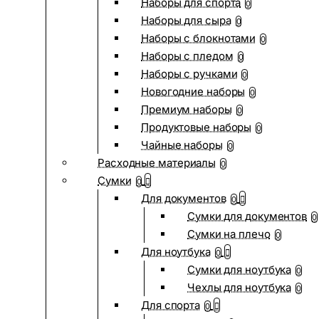
Наборы для спорта
0
Наборы для сыра
0
Наборы с блокнотами
0
Наборы с пледом
0
Наборы с ручками
0
Новогодние наборы
0
Премиум наборы
0
Продуктовые наборы
0
Чайные наборы
0
Расходные материалы
0
Сумки
0
Для документов
0
Сумки для документов
0
Сумки на плечо
0
Для ноутбука
0
Сумки для ноутбука
0
Чехлы для ноутбука
0
Для спорта
0