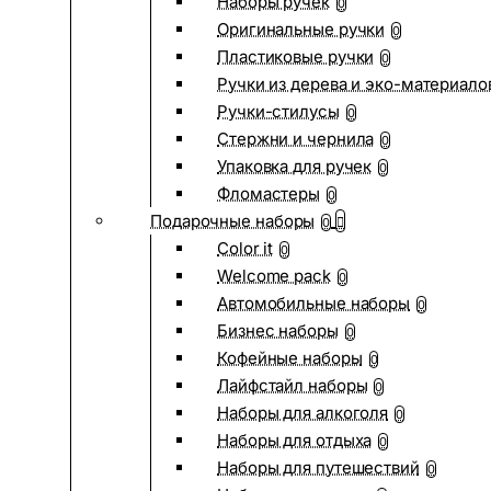
Наборы ручек
0
Оригинальные ручки
0
Пластиковые ручки
0
Ручки из дерева и эко-материало
Ручки-стилусы
0
Стержни и чернила
0
Упаковка для ручек
0
Фломастеры
0
Подарочные наборы
0
Color it
0
Welcome pack
0
Автомобильные наборы
0
Бизнес наборы
0
Кофейные наборы
0
Лайфстайл наборы
0
Наборы для алкоголя
0
Наборы для отдыха
0
Наборы для путешествий
0