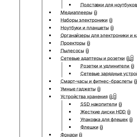
Подставки для ноутбуков
Медиаплееры
0
Наборы электроники
0
Ноутбуки и планшеты
0
Органайзеры для электроники и 
Проекторы
0
Пылесосы
0
Сетевые адаптеры и розетки
0
Розетки и удлинители
0
Сетевые зарядные устро
Смарт-часы и фитнес-браслеты
0
Умные гаджеты
0
Устройства хранения
0
SSD накопители
0
Жесткие диски HDD
0
Упаковка для флешек
0
Флешки
0
Фонари
0