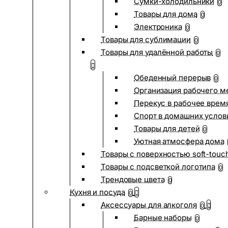
Сумки-холодильники
0
Товары для дома
0
Электроника
0
Товары для сублимации
0
Товары для удалённой работы
0
Обеденный перерыв
0
Организация рабочего м
Перекус в рабочее врем
Спорт в домашних услов
Товары для детей
0
Уютная атмосфера дома
Товары с поверхностью soft-touc
Товары с подсветкой логотипа
0
Трендовые цвета
0
Кухня и посуда
0
Аксессуары для алкоголя
0
Барные наборы
0