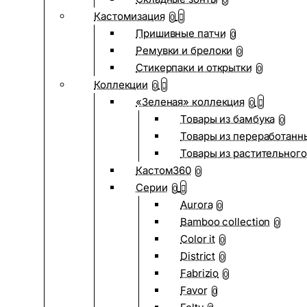
0
Кастомизация
0
Пришивные патчи
0
Ремувки и брелоки
0
Стикерпаки и открытки
0
Коллекции
0
«Зеленая» коллекция
0
Товары из бамбука
0
Товары из переработанн
Товары из растительного
Кастом360
0
Серии
0
Aurora
0
Bamboo collection
0
Color it
0
District
0
Fabrizio
0
Favor
0