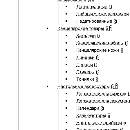
Датированные
0
Наборы с ежедневником
Недатированные
0
Канцелярские товары
0
Закладки
0
Канцелярские наборы
0
Канцелярские ножи
0
Линейки
0
Пеналы
0
Стикеры
0
Точилки
0
Настольные аксессуары
0
Держатели для визиток
Держатели для докумен
Календари
0
Калькуляторы
0
Настольные приборы
0
Офисные подставки