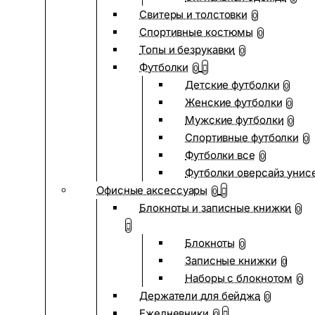
Свитеры и толстовки
0
Спортивные костюмы
0
Топы и безрукавки
0
Футболки
0
Детские футболки
0
Женские футболки
0
Мужские футболки
0
Спортивные футболки
0
Футболки все
0
Футболки оверсайз унис
Офисные аксессуары
0
Блокноты и записные книжки
0
Блокноты
0
Записные книжки
0
Наборы с блокнотом
0
Держатели для бейджа
0
Ежедневники
0