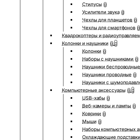
Стилусы
0
Усилители звука
0
Чехлы для планшетов
0
Чехлы для смартфонов
0
Квадрокоптеры и радиоуправляе
Колонки и наушники
0
Колонки
0
Наборы с наушниками
0
Наушники беспроводные
Наушники проводные
0
Наушники с шумоподав
Компьютерные аксессуары
0
USB-хабы
0
Веб-камеры и лампы
0
Коврики
0
Мыши
0
Наборы компьютерных а
Охлаждающие подставк