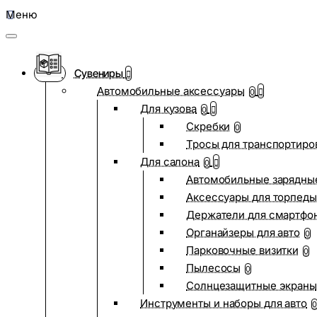
Меню
Сувениры
Автомобильные аксессуары
0
Для кузова
0
Скребки
0
Тросы для транспортиро
Для салона
0
Автомобильные зарядные
Аксессуары для торпеды
Держатели для смартфо
Органайзеры для авто
0
Парковочные визитки
0
Пылесосы
0
Солнцезащитные экраны
Инструменты и наборы для авто