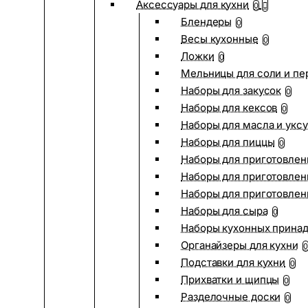
Аксессуары для кухни
0
Блендеры
0
Весы кухонные
0
Ложки
0
Мельницы для соли и пе
Наборы для закусок
0
Наборы для кексов
0
Наборы для масла и укс
Наборы для пиццы
0
Наборы для приготовлен
Наборы для приготовлен
Наборы для приготовлен
Наборы для сыра
0
Наборы кухонных прина
Органайзеры для кухни
0
Подставки для кухни
0
Прихватки и щипцы
0
Разделочные доски
0