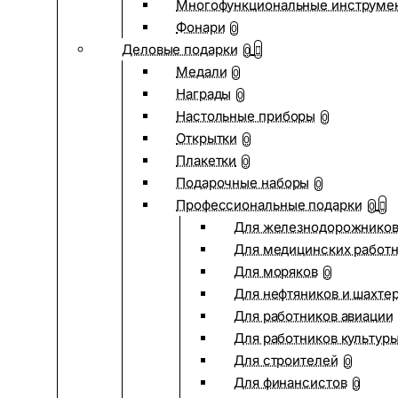
Многофункциональные инструме
Фонари
0
Деловые подарки
0
Медали
0
Награды
0
Настольные приборы
0
Открытки
0
Плакетки
0
Подарочные наборы
0
Профессиональные подарки
0
Для железнодорожнико
Для медицинских работ
Для моряков
0
Для нефтяников и шахте
Для работников авиации
Для работников культур
Для строителей
0
Для финансистов
0