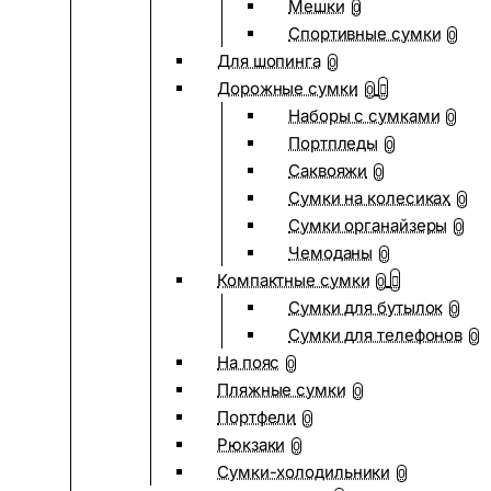
Мешки
0
Спортивные сумки
0
Для шопинга
0
Дорожные сумки
0
Наборы с сумками
0
Портпледы
0
Саквояжи
0
Сумки на колесиках
0
Сумки органайзеры
0
Чемоданы
0
Компактные сумки
0
Сумки для бутылок
0
Сумки для телефонов
0
На пояс
0
Пляжные сумки
0
Портфели
0
Рюкзаки
0
Сумки-холодильники
0