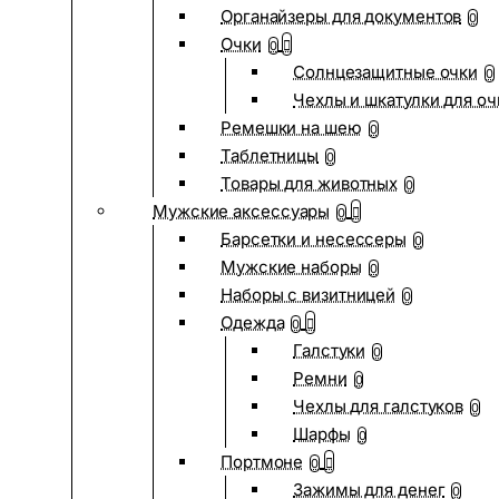
Органайзеры для документов
0
Очки
0
Солнцезащитные очки
0
Чехлы и шкатулки для оч
Ремешки на шею
0
Таблетницы
0
Товары для животных
0
Мужские аксессуары
0
Барсетки и несессеры
0
Мужские наборы
0
Наборы с визитницей
0
Одежда
0
Галстуки
0
Ремни
0
Чехлы для галстуков
0
Шарфы
0
Портмоне
0
Зажимы для денег
0