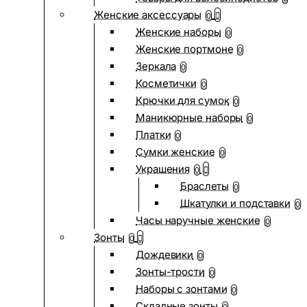
Женские аксессуары
0
Женские наборы
0
Женские портмоне
0
Зеркала
0
Косметички
0
Крючки для сумок
0
Маникюрные наборы
0
Платки
0
Сумки женские
0
Украшения
0
Браслеты
0
Шкатулки и подставки
0
Часы наручные женские
0
Зонты
0
Дождевики
0
Зонты-трости
0
Наборы с зонтами
0
Складные зонты