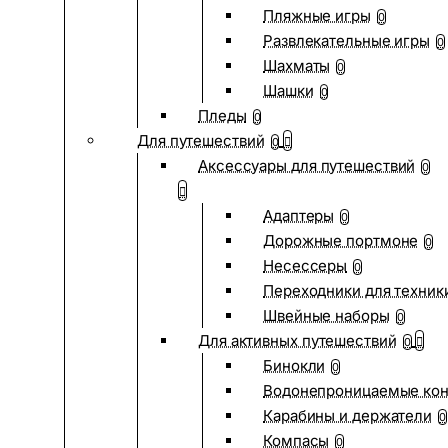
Пляжные игры
0
Развлекательные игры
0
Шахматы
0
Шашки
0
Пледы
0
Для путешествий
0
Аксессуары для путешествий
0
Адаптеры
0
Дорожные портмоне
0
Несессеры
0
Переходники для техник
Швейные наборы
0
Для активных путешествий
0
Бинокли
0
Водонепроницаемые ко
Карабины и держатели
0
Компасы
0