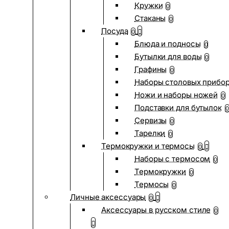
Кружки
0
Стаканы
0
Посуда
0
Блюда и подносы
0
Бутылки для воды
0
Графины
0
Наборы столовых прибо
Ножи и наборы ножей
0
Подставки для бутылок
0
Сервизы
0
Тарелки
0
Термокружки и термосы
0
Наборы с термосом
0
Термокружки
0
Термосы
0
Личные аксессуары
0
Аксессуары в русском стиле
0