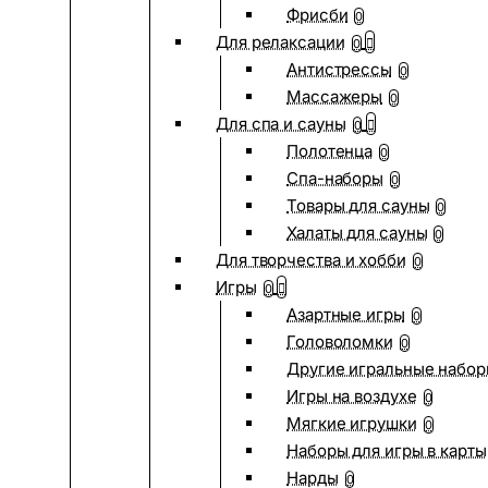
Фрисби
0
Для релаксации
0
Антистрессы
0
Массажеры
0
Для спа и сауны
0
Полотенца
0
Спа-наборы
0
Товары для сауны
0
Халаты для сауны
0
Для творчества и хобби
0
Игры
0
Азартные игры
0
Головоломки
0
Другие игральные набо
Игры на воздухе
0
Мягкие игрушки
0
Наборы для игры в карты
Нарды
0