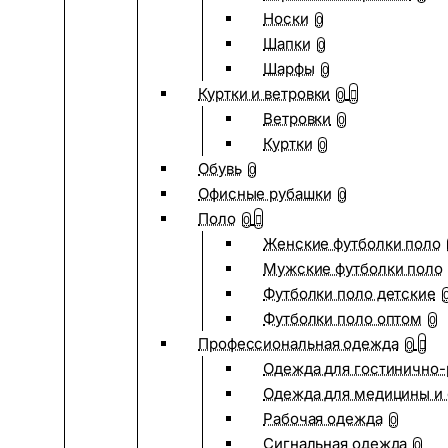
Носки
0
Шапки
0
Шарфы
0
Куртки и ветровки
0
Ветровки
0
Куртки
0
Обувь
0
Офисные рубашки
0
Поло
0
Женские футболки поло
Мужские футболки поло
Футболки поло детские
Футболки поло оптом
0
Профессиональная одежда
0
Одежда для гостинично
Одежда для медицины и 
Рабочая одежда
0
Сигнальная одежда
0