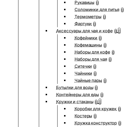
Рукавицы
0
Соломинки для питья
0
Термометры
0
Фартуки
0
Аксессуары для чая и кофе
0
Кофейники
0
Кофемашины
0
Наборы для кофе
0
Наборы для чая
0
Ситечки
0
Чайники
0
Чайные пары
0
Бутылки для воды
0
Контейнеры для еды
0
Кружки и стаканы
0
Коробки для кружек
0
Костеры
0
Кружка конструктор
0