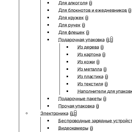
Для алкоголя
0
Для блокнотов и ежедневников
0
Для кружек
0
Для ручек
0
Для флешек
0
Подарочная упаковка
0
Из дерева
0
Из картона
0
Из кожи
0
Из металла
0
Из пластика
0
Из текстиля
0
Наполнители для упаков
Подарочные пакеты
0
Прочая упаковка
0
Электроника
0
Беспроводные зарядные устройств
Видеокамеры
0