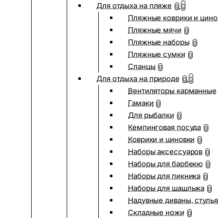
Для отдыха на пляже
0
Пляжные коврики и цино
Пляжные мячи
0
Пляжные наборы
0
Пляжные сумки
0
Сланцы
0
Для отдыха на природе
0
Вентиляторы карманные
Гамаки
0
Для рыбалки
0
Кемпинговая посуда
0
Коврики и циновки
0
Наборы аксессуаров
0
Наборы для барбекю
0
Наборы для пикника
0
Наборы для шашлыка
0
Надувные диваны, стулья
Складные ножи
0