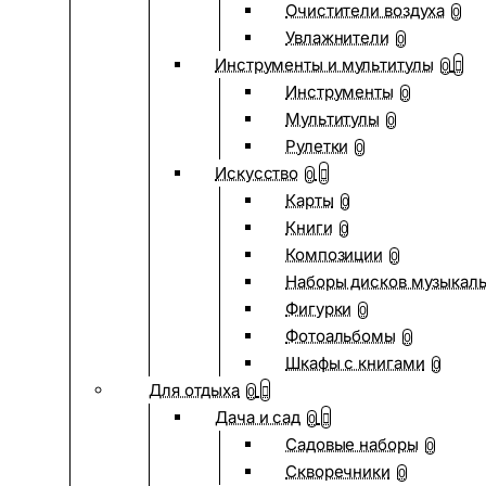
Очистители воздуха
0
Увлажнители
0
Инструменты и мультитулы
0
Инструменты
0
Мультитулы
0
Рулетки
0
Искусство
0
Карты
0
Книги
0
Композиции
0
Наборы дисков музыкал
Фигурки
0
Фотоальбомы
0
Шкафы с книгами
0
Для отдыха
0
Дача и сад
0
Садовые наборы
0
Скворечники
0