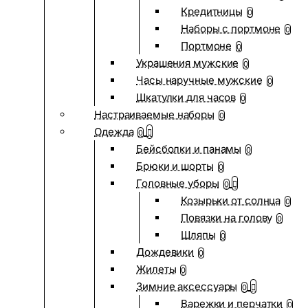
Кредитницы
0
Наборы с портмоне
0
Портмоне
0
Украшения мужские
0
Часы наручные мужские
0
Шкатулки для часов
0
Настраиваемые наборы
0
Одежда
0
Бейсболки и панамы
0
Брюки и шорты
0
Головные уборы
0
Козырьки от солнца
0
Повязки на голову
0
Шляпы
0
Дождевики
0
Жилеты
0
Зимние аксессуары
0
Варежки и перчатки
0