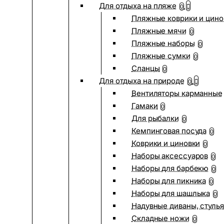
Для отдыха на пляже
0
Пляжные коврики и цино
Пляжные мячи
0
Пляжные наборы
0
Пляжные сумки
0
Сланцы
0
Для отдыха на природе
0
Вентиляторы карманные
Гамаки
0
Для рыбалки
0
Кемпинговая посуда
0
Коврики и циновки
0
Наборы аксессуаров
0
Наборы для барбекю
0
Наборы для пикника
0
Наборы для шашлыка
0
Надувные диваны, стулья
Складные ножи
0