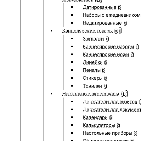
Датированные
0
Наборы с ежедневником
Недатированные
0
Канцелярские товары
0
Закладки
0
Канцелярские наборы
0
Канцелярские ножи
0
Линейки
0
Пеналы
0
Стикеры
0
Точилки
0
Настольные аксессуары
0
Держатели для визиток
Держатели для докумен
Календари
0
Калькуляторы
0
Настольные приборы
0
Офисные подставки