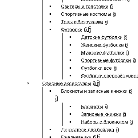
Свитеры и толстовки
0
Спортивные костюмы
0
Топы и безрукавки
0
Футболки
0
Детские футболки
0
Женские футболки
0
Мужские футболки
0
Спортивные футболки
0
Футболки все
0
Футболки оверсайз унис
Офисные аксессуары
0
Блокноты и записные книжки
0
Блокноты
0
Записные книжки
0
Наборы с блокнотом
0
Держатели для бейджа
0
Ежедневники
0