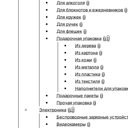
Для алкоголя
0
Для блокнотов и ежедневников
0
Для кружек
0
Для ручек
0
Для флешек
0
Подарочная упаковка
0
Из дерева
0
Из картона
0
Из кожи
0
Из металла
0
Из пластика
0
Из текстиля
0
Наполнители для упаков
Подарочные пакеты
0
Прочая упаковка
0
Электроника
0
Беспроводные зарядные устройств
Видеокамеры
0