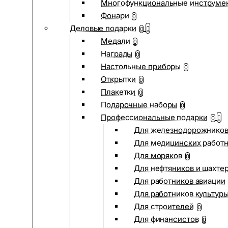
Многофункциональные инструме
Фонари
0
Деловые подарки
0
Медали
0
Награды
0
Настольные приборы
0
Открытки
0
Плакетки
0
Подарочные наборы
0
Профессиональные подарки
0
Для железнодорожнико
Для медицинских работ
Для моряков
0
Для нефтяников и шахте
Для работников авиации
Для работников культур
Для строителей
0
Для финансистов
0