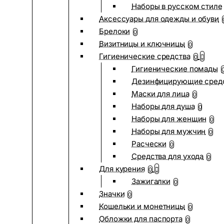
Наборы в русском стиле
Аксессуары для одежды и обуви
Брелоки
0
Визитницы и ключницы
0
Гигиенические средства
0
Гигиенические помады
Дезинфицирующие сред
Маски для лица
0
Наборы для душа
0
Наборы для женщин
0
Наборы для мужчин
0
Расчески
0
Средства для ухода
0
Для курения
0
Зажигалки
0
Значки
0
Кошельки и монетницы
0
Обложки для паспорта
0