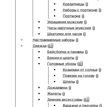
Кредитницы
0
Наборы с портмоне
0
Портмоне
0
Украшения мужские
0
Часы наручные мужские
0
Шкатулки для часов
0
Настраиваемые наборы
0
Одежда
0
Бейсболки и панамы
0
Брюки и шорты
0
Головные уборы
0
Козырьки от солнца
0
Повязки на голову
0
Шляпы
0
Дождевики
0
Жилеты
0
Зимние аксессуары
0
Варежки и перчатки
0