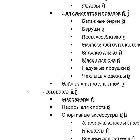
Фляжки
0
Для самолетов и поездов
0
Багажные бирки
0
Беруши
0
Весы для багажа
0
Емкости для путешестви
Кодовые замки
0
Маски для сна
0
Надувные подушки
0
Чехлы для одежды
0
Наборы для путешествий
0
Для спорта
0
Массажеры
0
Наборы для спорта
0
Спортивные аксессуары
0
Аксессуары для фитнеса
Браслеты
0
Коврики для фитнеса
0