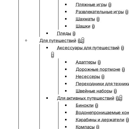
Пляжные игры
0
Развлекательные игры
0
Шахматы
0
Шашки
0
Пледы
0
Для путешествий
0
Аксессуары для путешествий
0
Адаптеры
0
Дорожные портмоне
0
Несессеры
0
Переходники для техник
Швейные наборы
0
Для активных путешествий
0
Бинокли
0
Водонепроницаемые ко
Карабины и держатели
0
Компасы
0