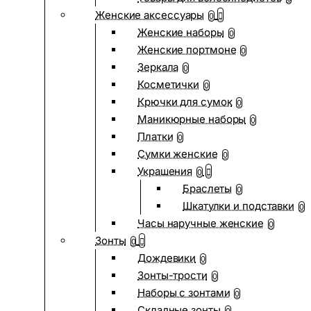
Женские аксессуары
0
Женские наборы
0
Женские портмоне
0
Зеркала
0
Косметички
0
Крючки для сумок
0
Маникюрные наборы
0
Платки
0
Сумки женские
0
Украшения
0
Браслеты
0
Шкатулки и подставки
0
Часы наручные женские
0
Зонты
0
Дождевики
0
Зонты-трости
0
Наборы с зонтами
0
Складные зонты