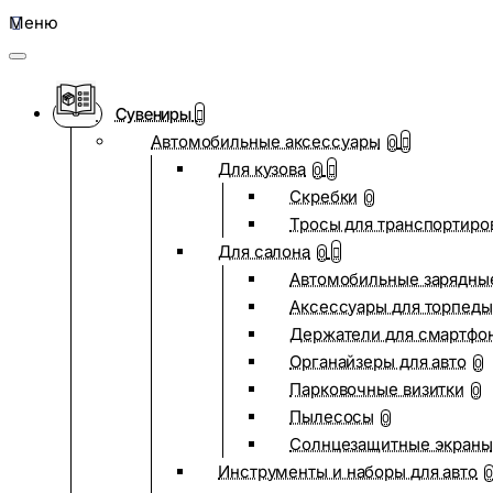
Меню
Сувениры
Автомобильные аксессуары
0
Для кузова
0
Скребки
0
Тросы для транспортиро
Для салона
0
Автомобильные зарядные
Аксессуары для торпеды
Держатели для смартфо
Органайзеры для авто
0
Парковочные визитки
0
Пылесосы
0
Солнцезащитные экраны
Инструменты и наборы для авто