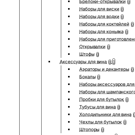
Брелоки-открывалки
0
Наборы для виски
0
Наборы для водки
0
Наборы для коктейлей
0
Наборы для коньяка
0
Наборы для приготовлен
Открывалки
0
Штофы
0
Аксессуары для вина
0
Аэраторы и декантеры
0
Бокалы
0
Наборы аксессуаров для
Наборы для шампанског
Пробки для бутылок
0
Тубусы для вина
0
Холодильники для вина
Чехлы для бутылок
0
Штопоры
0