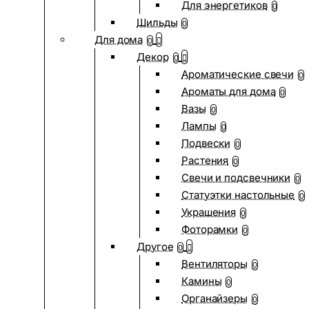
Для энергетиков
0
Шильды
0
Для дома
0
Декор
0
Ароматические свечи
0
Ароматы для дома
0
Вазы
0
Лампы
0
Подвески
0
Растения
0
Свечи и подсвечники
0
Статуэтки настольные
0
Украшения
0
Фоторамки
0
Другое
0
Вентиляторы
0
Камины
0
Органайзеры
0