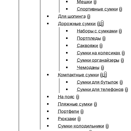
Мешки
0
Спортивные сумки
0
Для шопинга
0
Дорожные сумки
0
Наборы с сумками
0
Портпледы
0
Саквояжи
0
Сумки на колесиках
0
Сумки органайзеры
0
Чемоданы
0
Компактные сумки
0
Сумки для бутылок
0
Сумки для телефонов
0
На пояс
0
Пляжные сумки
0
Портфели
0
Рюкзаки
0
Сумки-холодильники
0