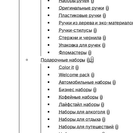
Наборы ручек
0
Оригинальные ручки
0
Пластиковые ручки
0
Ручки из дерева и эко-материало
Ручки-стилусы
0
Стержни и чернила
0
Упаковка для ручек
0
Фломастеры
0
Подарочные наборы
0
Color it
0
Welcome pack
0
Автомобильные наборы
0
Бизнес наборы
0
Кофейные наборы
0
Лайфстайл наборы
0
Наборы для алкоголя
0
Наборы для отдыха
0
Наборы для путешествий
0