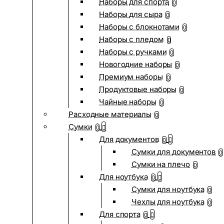
Наборы для спорта
0
Наборы для сыра
0
Наборы с блокнотами
0
Наборы с пледом
0
Наборы с ручками
0
Новогодние наборы
0
Премиум наборы
0
Продуктовые наборы
0
Чайные наборы
0
Расходные материалы
0
Сумки
0
Для документов
0
Сумки для документов
0
Сумки на плечо
0
Для ноутбука
0
Сумки для ноутбука
0
Чехлы для ноутбука
0
Для спорта
0