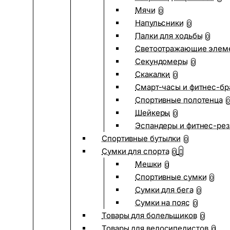
Мячи
0
Напульсники
0
Палки для ходьбы
0
Светоотражающие элем
Секундомеры
0
Скакалки
0
Смарт-часы и фитнес-бр
Спортивные полотенца
0
Шейкеры
0
Эспандеры и фитнес-рез
Спортивные бутылки
0
Сумки для спорта
0
Мешки
0
Спортивные сумки
0
Сумки для бега
0
Сумки на пояс
0
Товары для болельщиков
0
Товары для велосипедистов
0