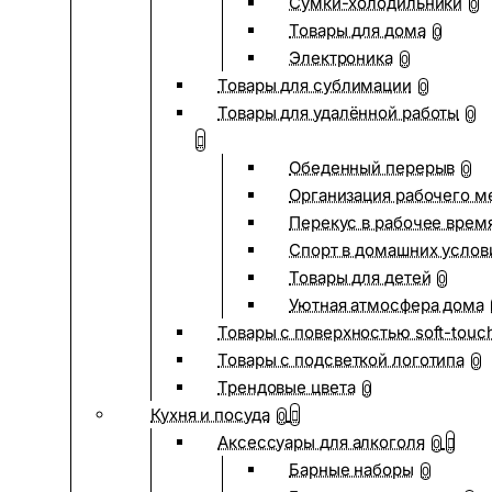
Сумки-холодильники
0
Товары для дома
0
Электроника
0
Товары для сублимации
0
Товары для удалённой работы
0
Обеденный перерыв
0
Организация рабочего м
Перекус в рабочее врем
Спорт в домашних услов
Товары для детей
0
Уютная атмосфера дома
Товары с поверхностью soft-touc
Товары с подсветкой логотипа
0
Трендовые цвета
0
Кухня и посуда
0
Аксессуары для алкоголя
0
Барные наборы
0