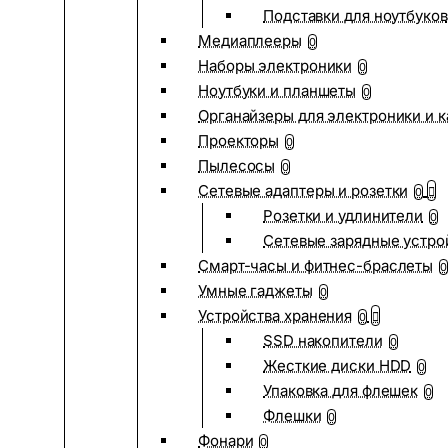
Подставки для ноутбуков
Медиаплееры
0
Наборы электроники
0
Ноутбуки и планшеты
0
Органайзеры для электроники и 
Проекторы
0
Пылесосы
0
Сетевые адаптеры и розетки
0
Розетки и удлинители
0
Сетевые зарядные устро
Смарт-часы и фитнес-браслеты
0
Умные гаджеты
0
Устройства хранения
0
SSD накопители
0
Жесткие диски HDD
0
Упаковка для флешек
0
Флешки
0
Фонари
0