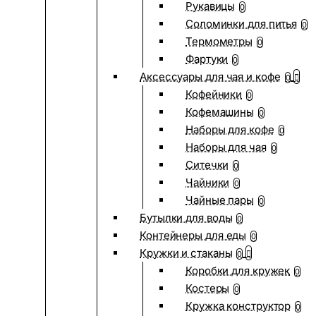
Рукавицы
0
Соломинки для питья
0
Термометры
0
Фартуки
0
Аксессуары для чая и кофе
0
Кофейники
0
Кофемашины
0
Наборы для кофе
0
Наборы для чая
0
Ситечки
0
Чайники
0
Чайные пары
0
Бутылки для воды
0
Контейнеры для еды
0
Кружки и стаканы
0
Коробки для кружек
0
Костеры
0
Кружка конструктор
0