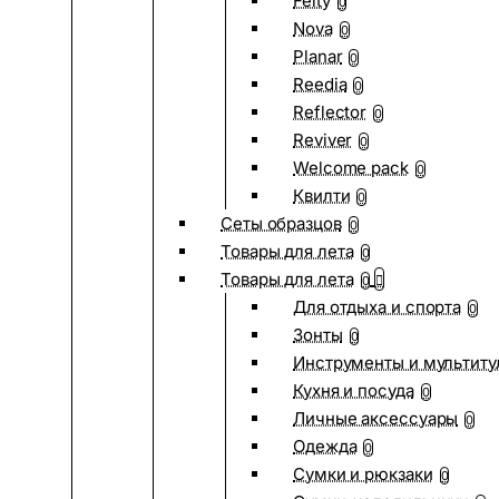
Felty
0
Nova
0
Planar
0
Reedia
0
Reflector
0
Reviver
0
Welcome pack
0
Квилти
0
Сеты образцов
0
Товары для лета
0
Товары для лета
0
Для отдыха и спорта
0
Зонты
0
Инструменты и мультиту
Кухня и посуда
0
Личные аксессуары
0
Одежда
0
Сумки и рюкзаки
0