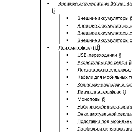
Внешние аккумуляторы (Power Ba
Внешние аккумуляторы
Внешние аккумуляторы с
Внешние аккумуляторы с
Внешние аккумуляторы 
Для смартфона
0
USB-переходники
0
Аксессуары для селфи
0
Держатели и подставки 
Кабели для мобильных т
Кошельки-накладки и ка
Линзы для телефона
0
Моноподы
0
Наборы мобильных аксе
Очки виртуальной реаль
Подставки под мобильн
Салфетки и перчатки для