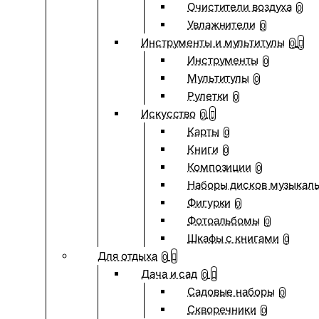
Очистители воздуха
0
Увлажнители
0
Инструменты и мультитулы
0
Инструменты
0
Мультитулы
0
Рулетки
0
Искусство
0
Карты
0
Книги
0
Композиции
0
Наборы дисков музыкал
Фигурки
0
Фотоальбомы
0
Шкафы с книгами
0
Для отдыха
0
Дача и сад
0
Садовые наборы
0
Скворечники
0