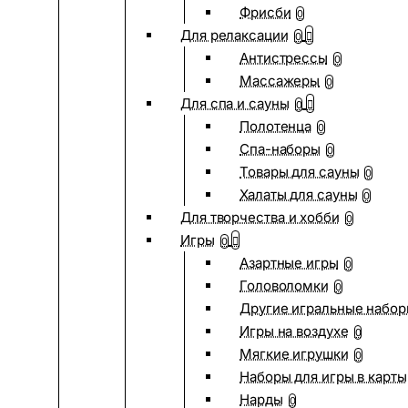
Фрисби
0
Для релаксации
0
Антистрессы
0
Массажеры
0
Для спа и сауны
0
Полотенца
0
Спа-наборы
0
Товары для сауны
0
Халаты для сауны
0
Для творчества и хобби
0
Игры
0
Азартные игры
0
Головоломки
0
Другие игральные набо
Игры на воздухе
0
Мягкие игрушки
0
Наборы для игры в карты
Нарды
0