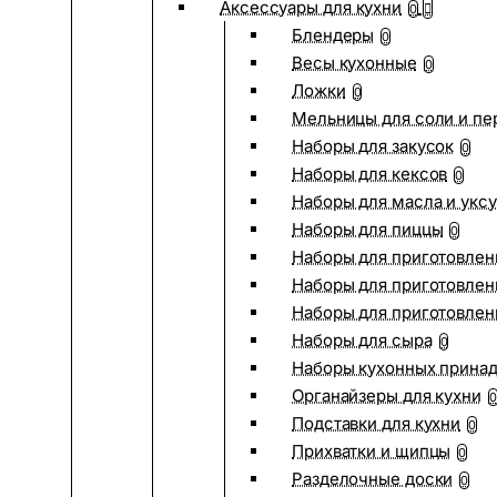
Аксессуары для кухни
0
Блендеры
0
Весы кухонные
0
Ложки
0
Мельницы для соли и пе
Наборы для закусок
0
Наборы для кексов
0
Наборы для масла и укс
Наборы для пиццы
0
Наборы для приготовлен
Наборы для приготовлен
Наборы для приготовлен
Наборы для сыра
0
Наборы кухонных прина
Органайзеры для кухни
0
Подставки для кухни
0
Прихватки и щипцы
0
Разделочные доски
0