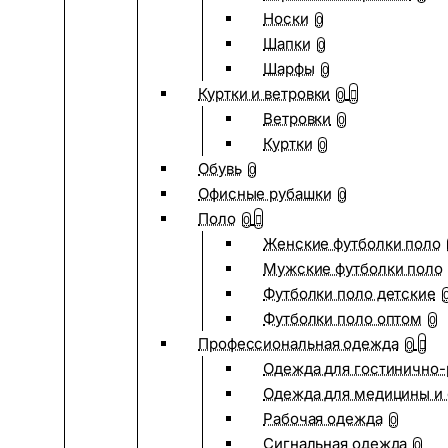
Носки
0
Шапки
0
Шарфы
0
Куртки и ветровки
0
Ветровки
0
Куртки
0
Обувь
0
Офисные рубашки
0
Поло
0
Женские футболки поло
Мужские футболки поло
Футболки поло детские
Футболки поло оптом
0
Профессиональная одежда
0
Одежда для гостинично
Одежда для медицины и 
Рабочая одежда
0
Сигнальная одежда
0