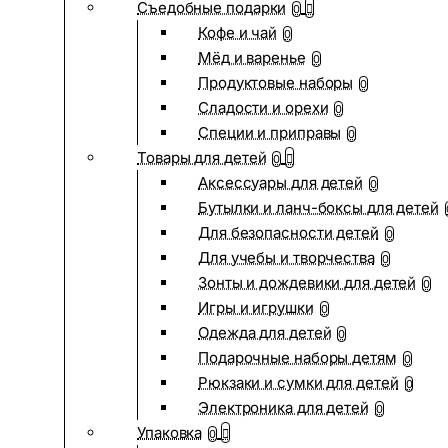
Съедобные подарки
0
Кофе и чай
0
Мёд и варенье
0
Продуктовые наборы
0
Сладости и орехи
0
Специи и приправы
0
Товары для детей
0
Аксессуары для детей
0
Бутылки и ланч-боксы для детей
Для безопасности детей
0
Для учебы и творчества
0
Зонты и дождевики для детей
0
Игры и игрушки
0
Одежда для детей
0
Подарочные наборы детям
0
Рюкзаки и сумки для детей
0
Электроника для детей
0
Упаковка
0