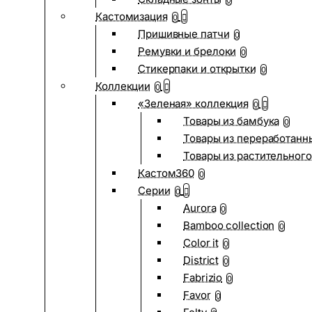
0
Кастомизация
0
Пришивные патчи
0
Ремувки и брелоки
0
Стикерпаки и открытки
0
Коллекции
0
«Зеленая» коллекция
0
Товары из бамбука
0
Товары из переработанн
Товары из растительного
Кастом360
0
Серии
0
Aurora
0
Bamboo collection
0
Color it
0
District
0
Fabrizio
0
Favor
0