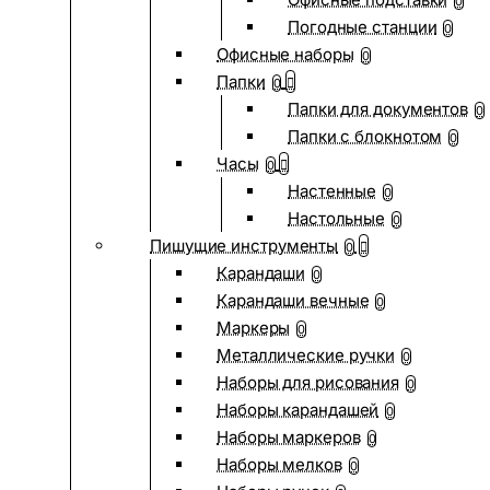
0
Погодные станции
0
Офисные наборы
0
Папки
0
Папки для документов
0
Папки с блокнотом
0
Часы
0
Настенные
0
Настольные
0
Пишущие инструменты
0
Карандаши
0
Карандаши вечные
0
Маркеры
0
Металлические ручки
0
Наборы для рисования
0
Наборы карандашей
0
Наборы маркеров
0
Наборы мелков
0