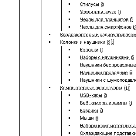
Стилусы
0
Усилители звука
0
Чехлы для планшетов
0
Чехлы для смартфонов
0
Квадрокоптеры и радиоуправляе
Колонки и наушники
0
Колонки
0
Наборы с наушниками
0
Наушники беспроводные
Наушники проводные
0
Наушники с шумоподав
Компьютерные аксессуары
0
USB-хабы
0
Веб-камеры и лампы
0
Коврики
0
Мыши
0
Наборы компьютерных а
Охлаждающие подставк