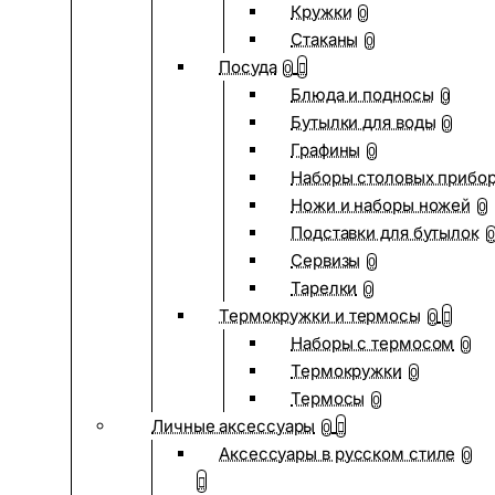
Кружки
0
Стаканы
0
Посуда
0
Блюда и подносы
0
Бутылки для воды
0
Графины
0
Наборы столовых прибо
Ножи и наборы ножей
0
Подставки для бутылок
0
Сервизы
0
Тарелки
0
Термокружки и термосы
0
Наборы с термосом
0
Термокружки
0
Термосы
0
Личные аксессуары
0
Аксессуары в русском стиле
0