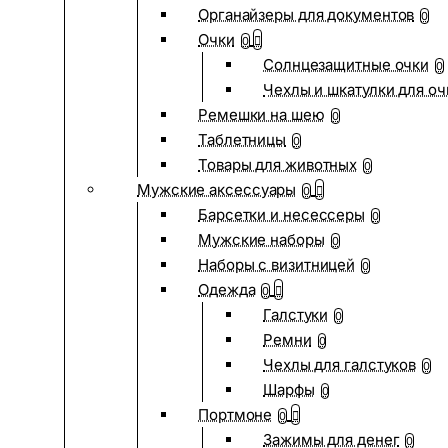
Органайзеры для документов
0
Очки
0
Солнцезащитные очки
0
Чехлы и шкатулки для оч
Ремешки на шею
0
Таблетницы
0
Товары для животных
0
Мужские аксессуары
0
Барсетки и несессеры
0
Мужские наборы
0
Наборы с визитницей
0
Одежда
0
Галстуки
0
Ремни
0
Чехлы для галстуков
0
Шарфы
0
Портмоне
0
Зажимы для денег
0