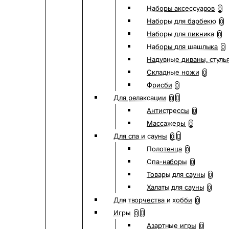
Наборы аксессуаров
0
Наборы для барбекю
0
Наборы для пикника
0
Наборы для шашлыка
0
Надувные диваны, стуль
Складные ножи
0
Фрисби
0
Для релаксации
0
Антистрессы
0
Массажеры
0
Для спа и сауны
0
Полотенца
0
Спа-наборы
0
Товары для сауны
0
Халаты для сауны
0
Для творчества и хобби
0
Игры
0
Азартные игры
0