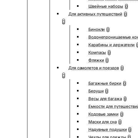
Швейные наборы
0
Для активных путешествий
0
Бинокли
0
Водонепроницаемые ко
Карабины и держатели
Компасы
0
Фляжки
0
Для самолетов и поездов
0
Багажные бирки
0
Беруши
0
Весы для багажа
0
Емкости для путешестви
Кодовые замки
0
Маски для сна
0
Надувные подушки
0
Чехлы для одежды
0