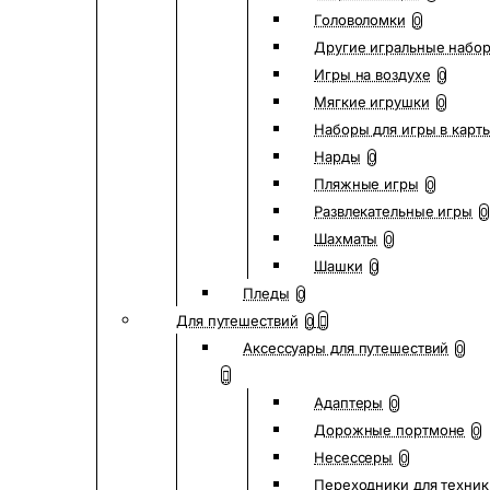
Головоломки
0
Другие игральные набо
Игры на воздухе
0
Мягкие игрушки
0
Наборы для игры в карт
Нарды
0
Пляжные игры
0
Развлекательные игры
0
Шахматы
0
Шашки
0
Пледы
0
Для путешествий
0
Аксессуары для путешествий
0
Адаптеры
0
Дорожные портмоне
0
Несессеры
0
Переходники для техник