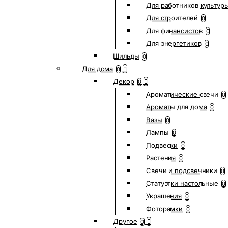
Для работников культур
Для строителей
0
Для финансистов
0
Для энергетиков
0
Шильды
0
Для дома
0
Декор
0
Ароматические свечи
0
Ароматы для дома
0
Вазы
0
Лампы
0
Подвески
0
Растения
0
Свечи и подсвечники
0
Статуэтки настольные
0
Украшения
0
Фоторамки
0
Другое
0