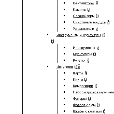
Вентиляторы
0
Камины
0
Органайзеры
0
Очистители воздуха
0
Увлажнители
0
Инструменты и мультитулы
0
Инструменты
0
Мультитулы
0
Рулетки
0
Искусство
0
Карты
0
Книги
0
Композиции
0
Наборы дисков музыкал
Фигурки
0
Фотоальбомы
0
Шкафы с книгами
0