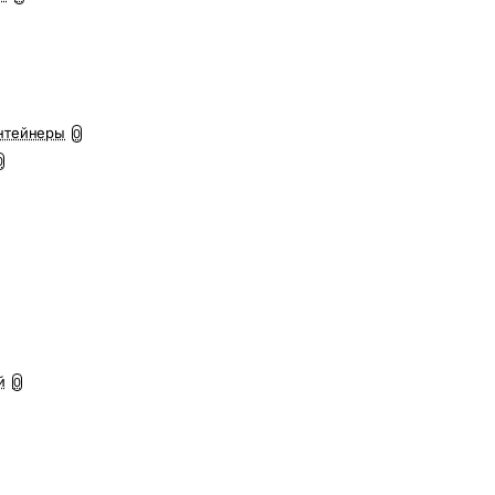
нтейнеры
0
0
й
0