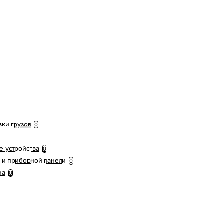
вки грузов
0
е устройства
0
 и приборной панели
0
на
0