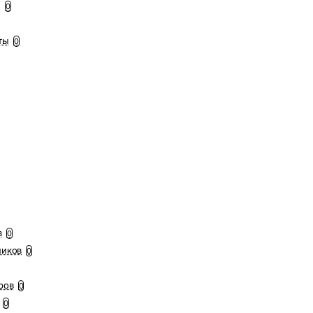
ы
0
ты
0
в
0
ников
0
ров
0
0