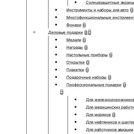
Солнцезащитные экран
Инструменты и наборы для авто
0
Многофункциональные инструмен
Фонари
0
Деловые подарки
0
Медали
0
Награды
0
Настольные приборы
0
Открытки
0
Плакетки
0
Подарочные наборы
0
Профессиональные подарки
0
Для железнодорожнико
Для медицинских работ
Для моряков
0
Для нефтяников и шахте
Для работников авиации